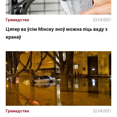
Грамадства
23.04.2021
Цяпер ва ўсім Мінску зноў можна піць ваду з
кранаў
Грамадства
22.04.2021