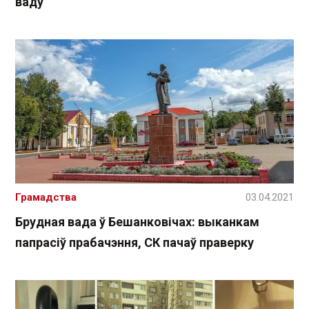
ваду
Грамадства
03.04.2021
Брудная вада ў Бешанковічах: выканкам
папрасіў прабачэння, СК пачаў праверку