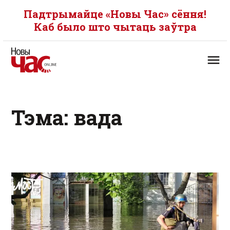
Падтрымайце «Новы Час» сёння!
Каб было што чытаць заўтра
Тэма: вада