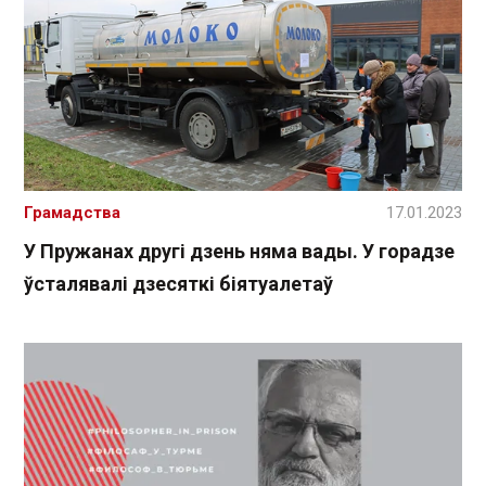
Грамадства
17.01.2023
У Пружанах другі дзень няма вады. У горадзе
ўсталявалі дзесяткі біятуалетаў