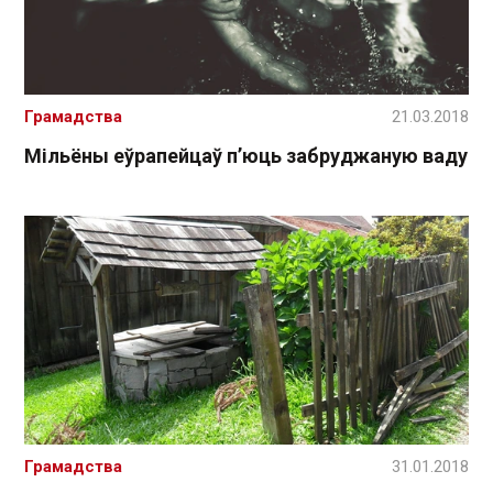
Грамадства
21.03.2018
Мільёны еўрапейцаў п’юць забруджаную ваду
Грамадства
31.01.2018