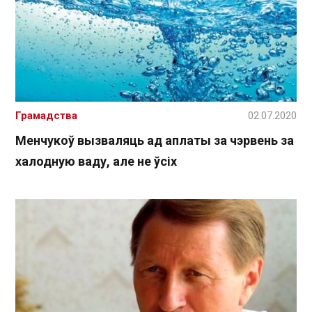
Грамадства
02.07.2020
Менчукоў вызваляць ад аплаты за чэрвень за
халодную ваду, але не ўсіх