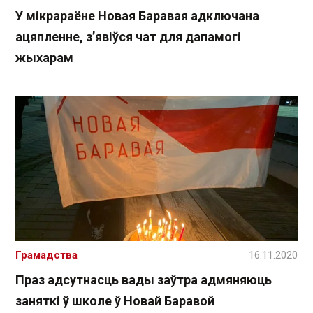
У мікрараёне Новая Баравая адключана
ацяпленне, з’явіўся чат для дапамогі
жыхарам
Грамадства
16.11.2020
Праз адсутнасць вады заўтра адмяняюць
заняткі ў школе ў Новай Баравой