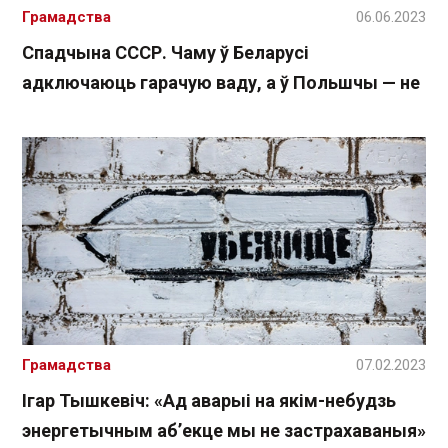
Грамадства
06.06.2023
Спадчына СССР. Чаму ў Беларусі
адключаюць гарачую ваду, а ў Польшчы — не
Грамадства
07.02.2023
Ігар Тышкевіч: «Ад аварыі на якім-небудзь
энергетычным абʼекце мы не застрахаваныя»