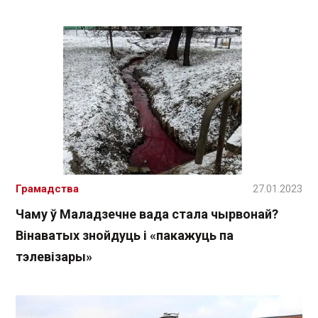
Грамадства
27.01.2023
Чаму ў Маладзечне вада стала чырвонай?
Вінаватых знойдуць і «пакажуць па
тэлевізары»