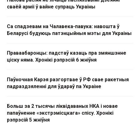
сваёй арміі ў вайне супраць Украіны
Са спадзевам на Чалавека-павука: навошта ў
Беларусі будуюць патэнцыйныя мэты для Украіны
Праваабаронцы: падстаў казаць пра змяншэнне
ціску няма. Хронікі рэпрэсій 6 жніўня
Паўночная Карэя разгортвае ў РФ свае ракетныя
падраздзяленні для ўдараў па Украіне
Больш за 2 тысячы ліквідаваных НКА і новае
папаўненне «экстрэмісцкага» спісу. Хронікі
рэпрэсій 5 жніўня