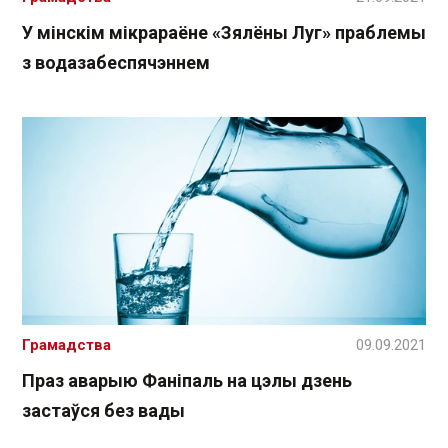
У мінскім мікрараёне «Зялёны Луг» праблемы
з водазабеспячэннем
Грамадства
09.09.2021
Праз аварыю Фаніпаль на цэлы дзень
застаўся без вады