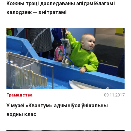
Кожны трэці даследаваны эпідэміёлагамі
калодзеж — з нітратамі
Грамадства
09.11.2017
У музеі «Квантум» адчыніўся ўнікальны
водны клас