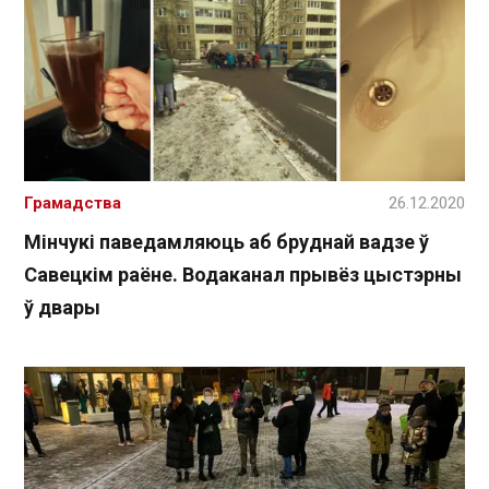
Грамадства
26.12.2020
Мінчукі паведамляюць аб бруднай вадзе ў
Савецкім раёне. Водаканал прывёз цыстэрны
ў двары