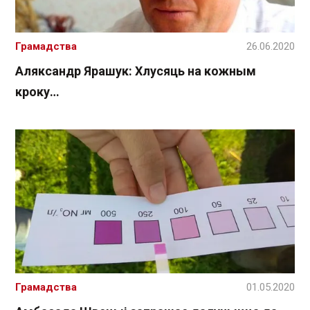
Грамадства
26.06.2020
Аляксандр Ярашук: Хлусяць на кожным
кроку…
Грамадства
01.05.2020