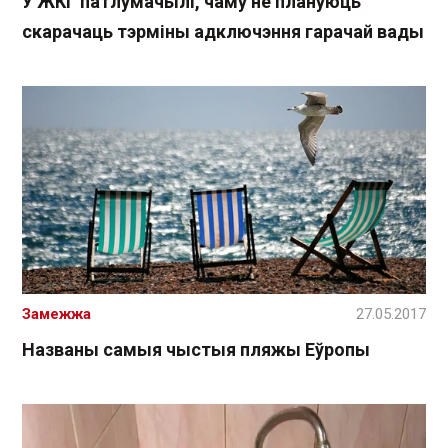
У ЖКГ патлумачылі, чаму не плануюць
скарачаць тэрміны адключэння гарачай вады
Замежжа
27.05.2017
Названы самыя чыстыя пляжы Еўропы