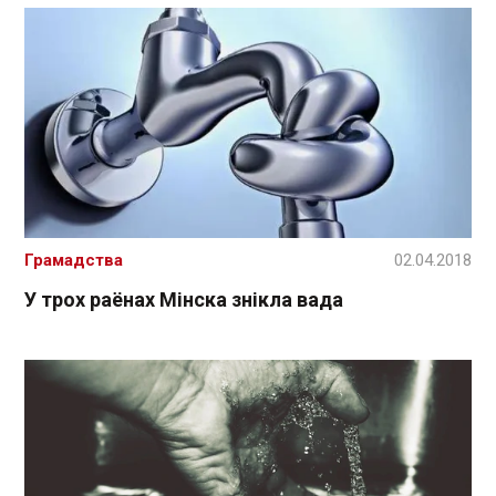
Грамадства
02.04.2018
У трох раёнах Мінска знікла вада