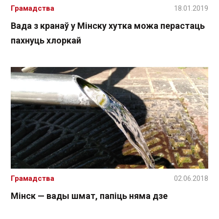
Грамадства
18.01.2019
Вада з кранаў у Мінску хутка можа перастаць
пахнуць хлоркай
Грамадства
02.06.2018
Мінск — вады шмат, папіць няма дзе