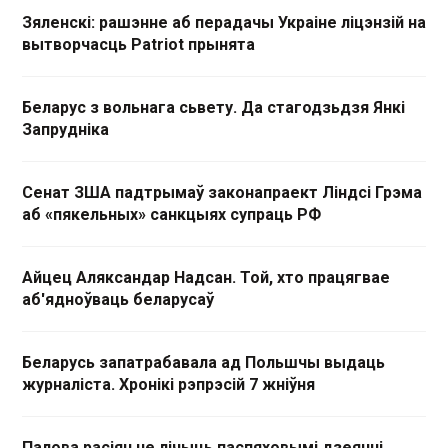
Зяленскі: рашэнне аб перадачы Украіне ліцэнзій на
вытворчасць Patriot прынята
Беларус з вольнага сьвету. Да стагодзьдзя Янкі
Запрудніка
Сенат ЗША падтрымаў законапраект Ліндсі Грэма
аб «пякельных» санкцыях супраць РФ
Айцец Аляксандар Надсан. Той, хто працягвае
аб'ядноўваць беларусаў
Беларусь запатрабавала ад Польшчы выдаць
журналіста. Хронікі рэпрэсій 7 жніўня
Палова расіян не лічыць паспяховымі дзеянні