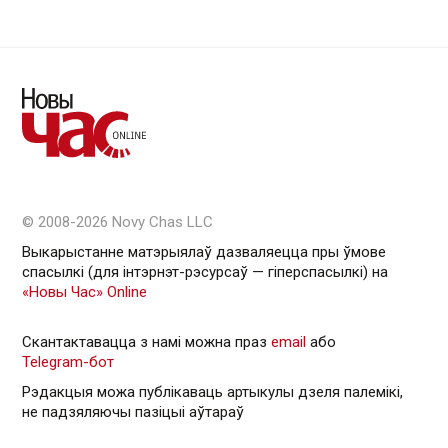
© 2008-2026 Novy Chas LLC
Выкарыстанне матэрыялаў дазваляецца пры ўмове
спасылкі (для інтэрнэт-рэсурсаў — гiперспасылкi) на
«Новы Час» Online
Скантактавацца з намі можна праз
email
або
Telegram-бот
Рэдакцыя можа публікаваць артыкулы дзеля палемікі,
не падзяляючы пазіцыі аўтараў