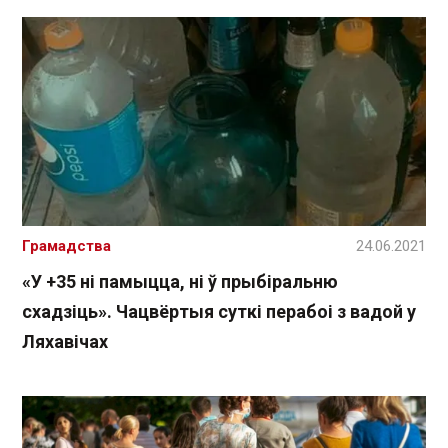
Грамадства
24.06.2021
«У +35 ні памыцца, ні ў прыбіральню
схадзіць». Чацвёртыя суткі перабоі з вадой у
Ляхавічах