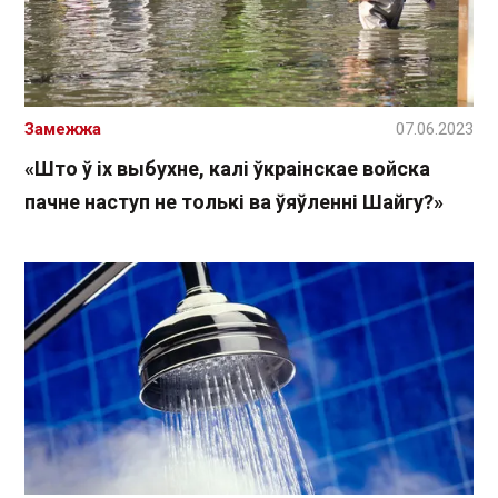
Замежжа
07.06.2023
«Што ў іх выбухне, калі ўкраінскае войска
пачне наступ не толькі ва ўяўленні Шайгу?»