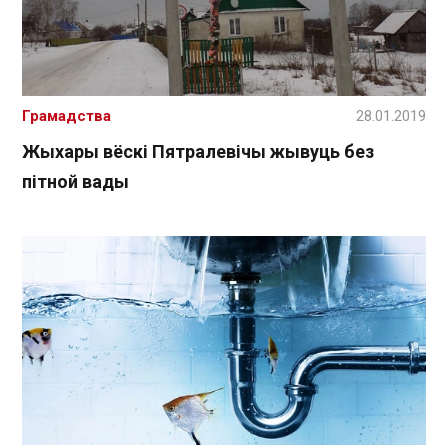
Грамадства
28.01.2019
Жыхары вёскі Пятралевічы жывуць без
пітной вады