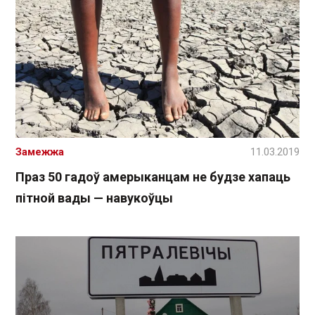
Замежжа
11.03.2019
Праз 50 гадоў амерыканцам не будзе хапаць
пітной вады — навукоўцы