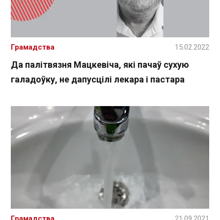
Грамадства
15.02.2022
Да палітвязня Мацкевіча, які пачаў сухую
галадоўку, не дапусцілі лекара і пастара
Грамадства
21.09.2021