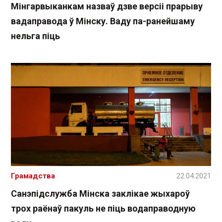
Мінгарвыканкам назваў дзве версіі прарыву
вадаправода ў Мінску. Ваду па-ранейшаму
нельга піць
Грамадства
22.04.2021
Санэпідслужба Мінска заклікае жыхароў
трох раёнаў пакуль не піць водаправодную