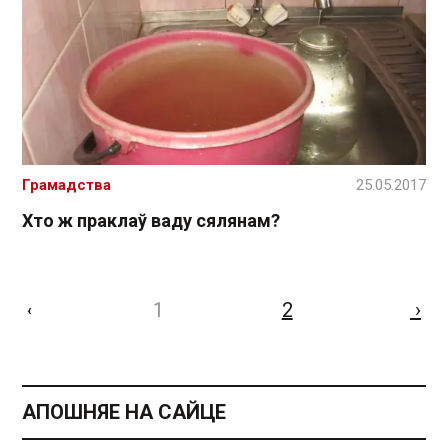
Грамадства
25.05.2017
Хто ж праклаў ваду сялянам?
1
2
›
‹
АПОШНЯЕ НА САЙЦЕ