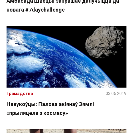
Амбасада Швецыі запрашае далучыцца да
новага #7daychallenge
Грамадства
03.05.2019
Навукоўцы: Палова акіянаў Зямлі
«прыляцела з космасу»