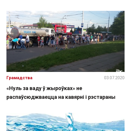
Грамадства
03.07.2020
«Нуль за ваду ў жыроўках» не
распаўсюджваецца на кавярні і рэстараны