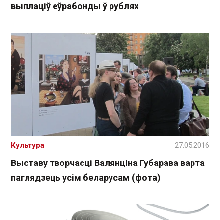
выплаціў еўрабонды ў рублях
Культура
27.05.2016
Выставу творчасці Валянціна Губарава варта
паглядзець усім беларусам (фота)