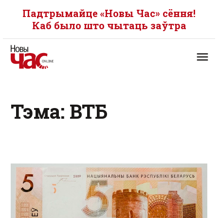
Падтрымайце «Новы Час» сёння!
Каб было што чытаць заўтра
Тэма: ВТБ