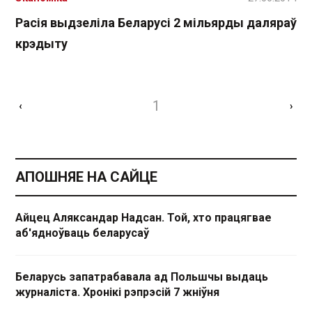
Расія выдзеліла Беларусі 2 мільярды даляраў
крэдыту
1
‹
›
АПОШНЯЕ НА САЙЦЕ
Айцец Аляксандар Надсан. Той, хто працягвае
аб'ядноўваць беларусаў
Беларусь запатрабавала ад Польшчы выдаць
журналіста. Хронікі рэпрэсій 7 жніўня