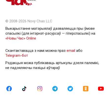
© 2008-2026 Novy Chas LLC
Выкарыстанне матэрыялаў дазваляецца пры ўмове
спасылкі (для інтэрнэт-рэсурсаў — гiперспасылкi) на
«Новы Час» Online
Скантактавацца з намі можна праз
email
або
Telegram-бот
Рэдакцыя можа публікаваць артыкулы дзеля палемікі,
не падзяляючы пазіцыі аўтараў