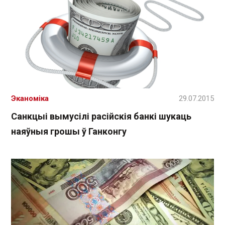
Эканоміка
29.07.2015
Санкцыі вымусілі расійскія банкі шукаць
наяўныя грошы ў Ганконгу