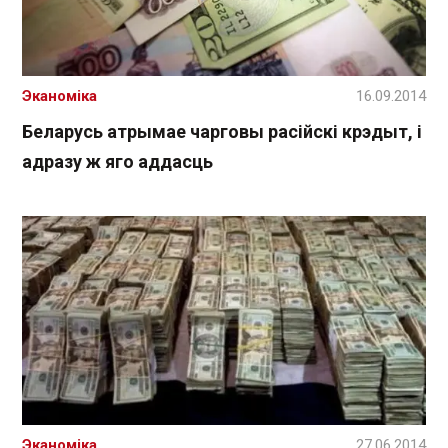
Эканоміка
16.09.2014
Беларусь атрымае чарговы расійскі крэдыт, і
адразу ж яго аддасць
Эканоміка
27.06.2014