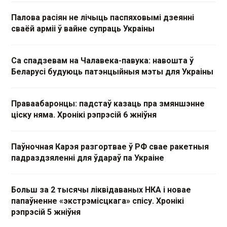
Палова расіян не лічыць паспяховымі дзеянні
сваёй арміі ў вайне супраць Украіны
Са спадзевам на Чалавека-павука: навошта ў
Беларусі будуюць патэнцыйныя мэты для Украіны
Праваабаронцы: падстаў казаць пра змяншэнне
ціску няма. Хронікі рэпрэсій 6 жніўня
Паўночная Карэя разгортвае ў РФ свае ракетныя
падраздзяленні для ўдараў па Украіне
Больш за 2 тысячы ліквідаваных НКА і новае
папаўненне «экстрэмісцкага» спісу. Хронікі
рэпрэсій 5 жніўня