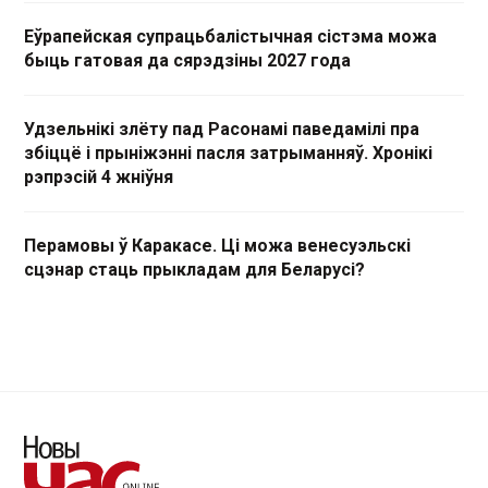
Еўрапейская супрацьбалістычная сістэма можа
быць гатовая да сярэдзіны 2027 года
Удзельнікі злёту пад Расонамі паведамілі пра
збіццё і прыніжэнні пасля затрыманняў. Хронікі
рэпрэсій 4 жніўня
Перамовы ў Каракасе. Ці можа венесуэльскі
сцэнар стаць прыкладам для Беларусі?