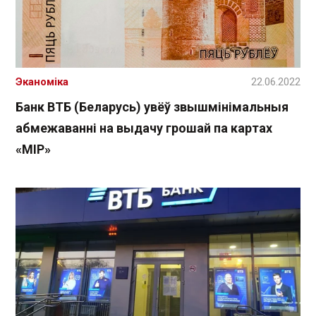
Эканоміка
22.06.2022
Банк ВТБ (Беларусь) увёў звышмінімальныя
абмежаванні на выдачу грошай па картах
«МІР»