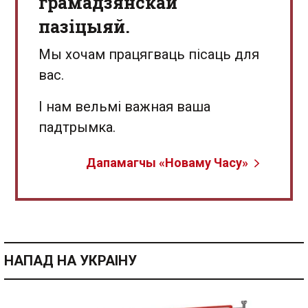
грамадзянскай
пазіцыяй.
Мы хочам працягваць пісаць для
вас.
І нам вельмі важная ваша
падтрымка.
Дапамагчы «Новаму Часу»
НАПАД НА УКРАІНУ