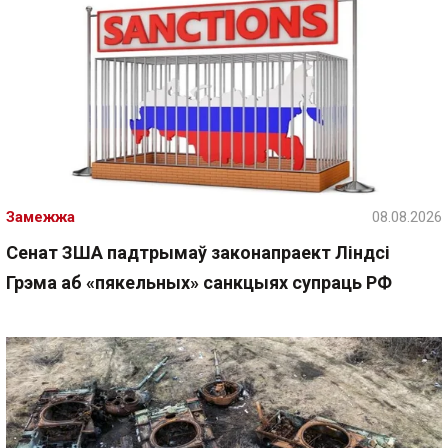
Замежжа
08.08.2026
Сенат ЗША падтрымаў законапраект Ліндсі
Грэма аб «пякельных» санкцыях супраць РФ