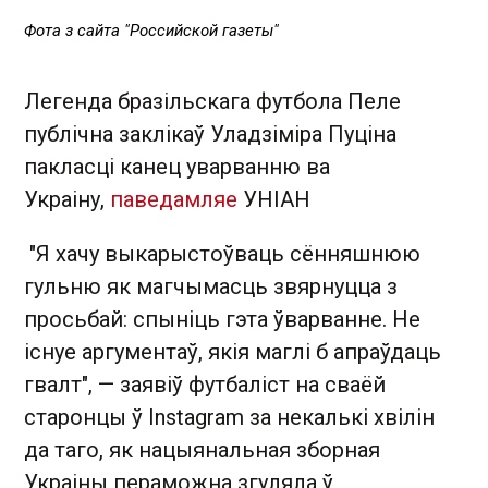
Фота з сайта "Российской газеты"
Легенда бразільскага футбола Пеле
публічна заклікаў Уладзіміра Пуціна
пакласці канец уварванню ва
Украіну,
паведамляе
УНІАН
"Я хачу выкарыстоўваць сённяшнюю
гульню як магчымасць звярнуцца з
просьбай: спыніць гэта ўварванне. Не
існуе аргументаў, якія маглі б апраўдаць
гвалт", — заявіў футбаліст на сваёй
старонцы ў Instagram за некалькі хвілін
да таго, як нацыянальная зборная
Украіны пераможна згуляла ў