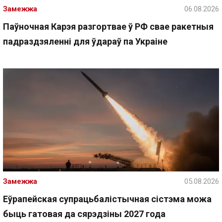
Замежжа
06.08.2026
Паўночная Карэя разгортвае ў РФ свае ракетныя
падраздзяленні для ўдараў па Украіне
Замежжа
05.08.2026
Еўрапейская супрацьбалістычная сістэма можа
быць гатовая да сярэдзіны 2027 года