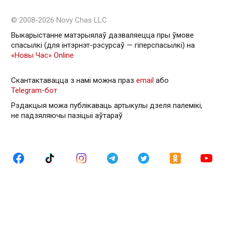
© 2008-2026 Novy Chas LLC
Выкарыстанне матэрыялаў дазваляецца пры ўмове
спасылкі (для інтэрнэт-рэсурсаў — гiперспасылкi) на
«Новы Час» Online
Скантактавацца з намі можна праз
email
або
Telegram-бот
Рэдакцыя можа публікаваць артыкулы дзеля палемікі,
не падзяляючы пазіцыі аўтараў