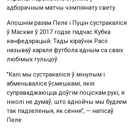
адборачным матчы чэмпіянату свету.
Апошнім разам Пеле і Пуцін сустракаліся
ў Маскве ў 2017 годзе падчас Кубка
канфедэрацый. Тады кіраўнік Расіі
называў караля футбола адным са сваіх
любімых гульцоў.
"Калі мы сустракаліся ў мінулым і
абменьваліся ўсмешкамі, якія
суправаджаюцца доўгім поціскам рукі, я
ніколі не думаў, што аднойчы мы будзем
так падзеленыя, як сёння", — напісаў
Пеле