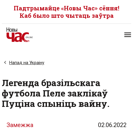
Падтрымайце «Новы Час» сёння!
Каб было што чытаць заўтра
Напад на Украіну
Легенда бразільскага
футбола Пеле заклікаў
Пуціна спыніць вайну.
Замежжа
02.06.2022