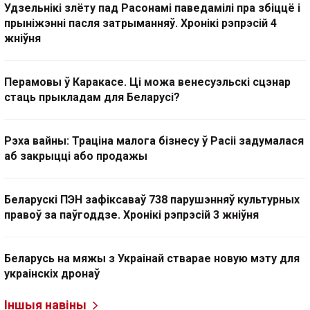
Удзельнікі злёту пад Расонамі паведамілі пра збіццё і
прыніжэнні пасля затрыманняў. Хронікі рэпрэсій 4
жніўня
Перамовы ў Каракасе. Ці можа венесуэльскі сцэнар
стаць прыкладам для Беларусі?
Рэха вайны: Траціна малога бізнесу ў Расіі задумалася
аб закрыцці або продажы
Беларускі ПЭН зафіксаваў 738 парушэнняў культурных
правоў за паўгоддзе. Хронікі рэпрэсій 3 жніўня
Беларусь на мяжы з Украінай стварае новую мэту для
украінскіх дронаў
Іншыя навіны