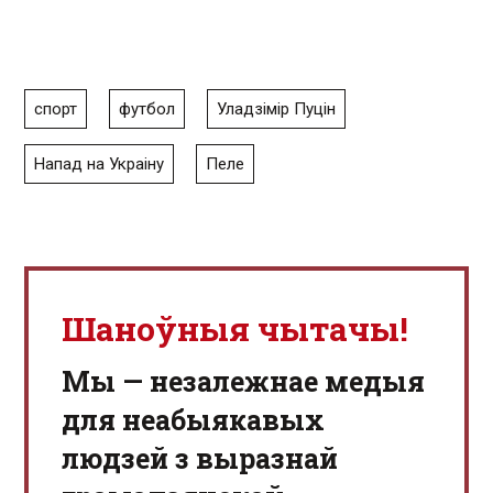
спорт
футбол
Уладзімір Пуцін
Напад на Украіну
Пеле
Шаноўныя чытачы!
Мы — незалежнае медыя
для неабыякавых
людзей з выразнай