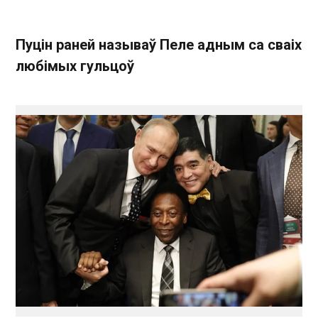
Пуцін раней называў Пеле адным са сваіх
любімых гульцоў