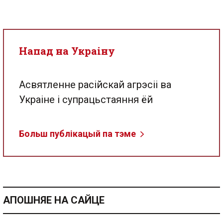
Напад на Украіну
Асвятленне расійскай агрэсіі ва
Украіне і супрацьстаяння ёй
Больш публікацый па тэме
АПОШНЯЕ НА САЙЦЕ