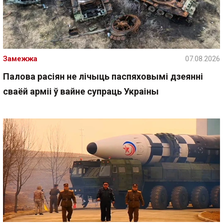
Замежжа
07.08.2026
Палова расіян не лічыць паспяховымі дзеянні
сваёй арміі ў вайне супраць Украіны