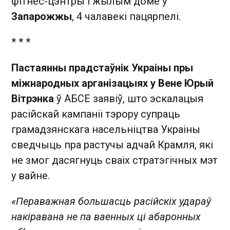
фітнес-цэнтры і жылым доме ў
Запарожжы
, 4 чалавекі пацярпелі.
* * *
Пастаянны прадстаўнік Украіны пры
міжнародных арганізацыях у Вене Юрый
Вітрэнка
ў АБСЕ заявіў, што эскалацыя
расійскай кампаніі тэрору супраць
грамадзянскага насельніцтва Украіны
сведчыць пра растучы адчай Крамля, які
не змог дасягнуць сваіх стратэгічных мэт
у вайне.
«Пераважная большасць расійскіх удараў
накіравана не па ваенных ці абаронных