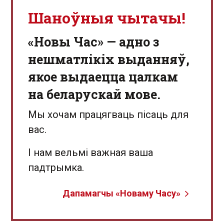
Шаноўныя чытачы!
«Новы Час» — адно з
нешматлікіх выданняў,
якое выдаецца цалкам
на беларускай мове.
Мы хочам працягваць пісаць для
вас.
І нам вельмі важная ваша
падтрымка.
Дапамагчы «Новаму Часу»