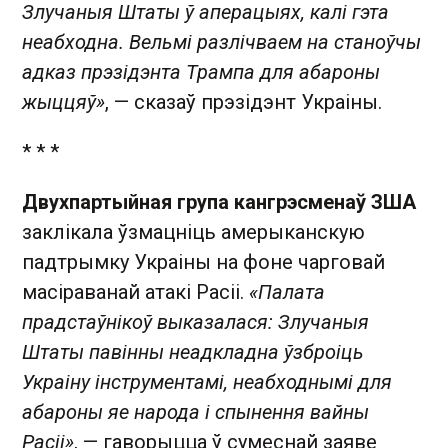
Злучаныя Штаты ў аперацыях, калі гэта
неабходна. Вельмі разлічваем на станоўчы
адказ прэзідэнта Трампа для абароны
жыццяў»
, — сказаў прэзідэнт Украіны.
* * *
Двухпартыйная група кангрэсменаў ЗША
заклікала ўзмацніць амерыканскую
падтрымку Украіны на фоне чарговай
масіраванай атакі Расіі.
«Палата
прадстаўнікоў выказалася: Злучаныя
Штаты павінны неадкладна ўзброіць
Украіну інструментамі, неабходнымі для
абароны яе народа і спынення вайны
Расіі»
, — гаворыцца ў сумеснай заяве