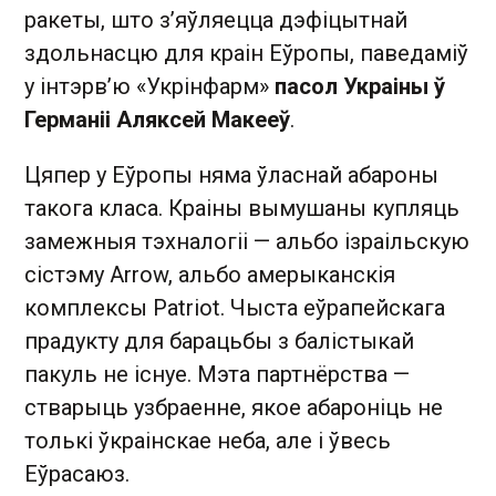
ракеты, што з’яўляецца дэфіцытнай
здольнасцю для краін Еўропы, паведаміў
у інтэрв’ю «Укрінфарм»
пасол Украіны ў
Германіі Аляксей Макееў
.
Цяпер у Еўропы няма ўласнай абароны
такога класа. Краіны вымушаны купляць
замежныя тэхналогіі — альбо ізраільскую
сістэму Arrow, альбо амерыканскія
комплексы Patriot. Чыста еўрапейскага
прадукту для барацьбы з балістыкай
пакуль не існуе. Мэта партнёрства —
стварыць узбраенне, якое абароніць не
толькі ўкраінскае неба, але і ўвесь
Еўрасаюз.