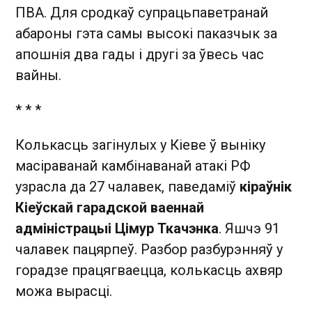
ПВА. Для сродкаў супрацьпаветранай
абароны гэта самы высокі паказчык за
апошнія два гады і другі за ўвесь час
вайны.
* * *
Колькасць загінулых у Кіеве ў выніку
масіраванай камбінаванай атакі РФ
узрасла да 27 чалавек, паведаміў
кіраўнік
Кіеўскай гарадской ваеннай
адміністрацыі Цімур Ткачэнка
. Яшчэ 91
чалавек пацярпеў. Разбор разбурэнняў у
горадзе працягваецца, колькасць ахвяр
можа вырасці.