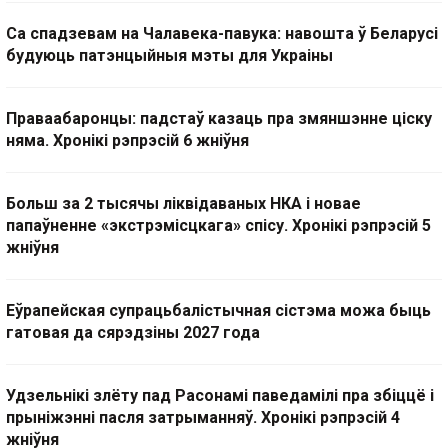
Са спадзевам на Чалавека-павука: навошта ў Беларусі
будуюць патэнцыйныя мэты для Украіны
Праваабаронцы: падстаў казаць пра змяншэнне ціску
няма. Хронікі рэпрэсій 6 жніўня
Больш за 2 тысячы ліквідаваных НКА і новае
папаўненне «экстрэмісцкага» спісу. Хронікі рэпрэсій 5
жніўня
Еўрапейская супрацьбалістычная сістэма можа быць
гатовая да сярэдзіны 2027 года
Удзельнікі злёту пад Расонамі паведамілі пра збіццё і
прыніжэнні пасля затрыманняў. Хронікі рэпрэсій 4
жніўня