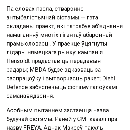
Па словах пасла, стварэнне
антыбалістычнай сістэмы — гэта
складаны праект, які патрабуе аб’яднання
намаганняў многіх гігантаў абароннай
прамысловасці. У праекце ўцягнуты
лідары нямецкага рынку: кампанія
Hensoldt прадаставіць перадавыя
радары; MBDA будзе адказваць за
распрацоўку і вытворчасць ракет; Diehl
Defence забяспечыць сістэму галоўкамі
саманавядзення.
Асобным пытаннем застаецца назва
будучай сістэмы. Раней у СМІ казалі пра
назву FREYA. Аднак Макееў пакуль