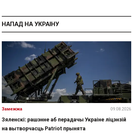
НАПАД НА УКРАІНУ
Замежжа
09.08.2026
Зяленскі: рашэнне аб перадачы Украіне ліцэнзій
на вытворчасць Patriot прынята