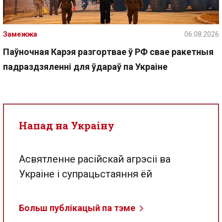
Замежжа
06.08.2026
Паўночная Карэя разгортвае ў РФ свае ракетныя
падраздзяленні для ўдараў па Украіне
Напад на Украіну
Асвятленне расійскай агрэсіі ва
Украіне і супрацьстаяння ёй
Больш публікацый па тэме