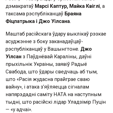
дэмакратаў
Марсі Каптур, Майка Квіглі
, а
таксама рэспубліканцаў
Браяна
Фіцпатрыка і Джо Уілсана
.
Маштаб расійскага ўдару выклікаў рэзкае
асуджэнне з боку заканадаўцаў-
рэспубліканцаў у Вашынгтоне.
Джо
Уілсан
з Паўднёвай Караліны, даўні
прыхільнік Украіны, заявіў Радыё
Свабода, што ўдары сведчаць аб тым,
што «Расія жудасна прайграе сваю
вайну», і атака з’яўляецца сігналам
напярэдадні саміту НАТА на наступным
тыдні, што расійскі лідар Уладзімір Пуцін
— «у адчаі».