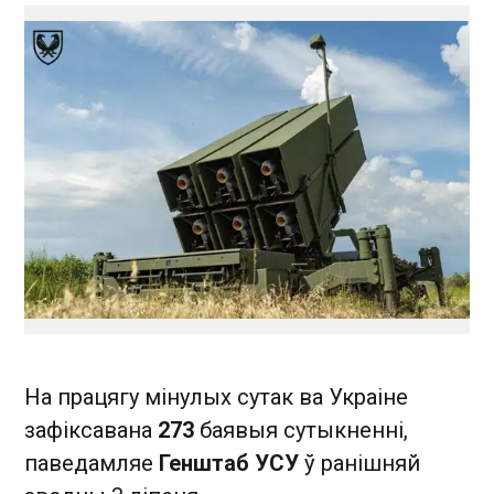
На працягу мінулых сутак ва Украіне
зафіксавана
273
баявыя сутыкненні,
паведамляе
Генштаб УСУ
ў ранішняй