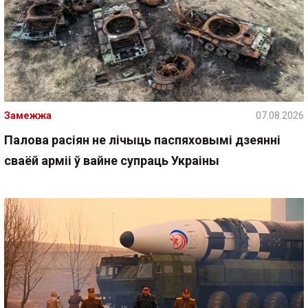
Замежжа
07.08.2026
Палова расіян не лічыць паспяховымі дзеянні
сваёй арміі ў вайне супраць Украіны