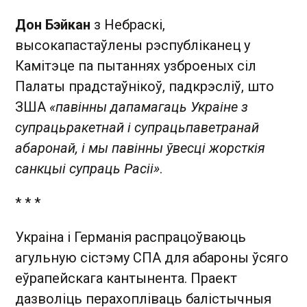
Дон Бэйкан
з Небраскі,
высокапастаўлены рэспубліканец у
Камітэце па пытаннях узброеных сіл
Палаты прадстаўнікоў, падкрэсліў, што
ЗША
«павінны дапамагаць Украіне з
супрацьракетнай і супрацьпаветранай
абаронай, і мы павінны ўвесці жорсткія
санкцыі супраць Расіі»
.
* * *
Украіна і Германія распрацоўваюць
агульную сістэму СПА для абароны ўсяго
еўрапейскага кантынента. Праект
дазволіць перахопліваць балістычныя