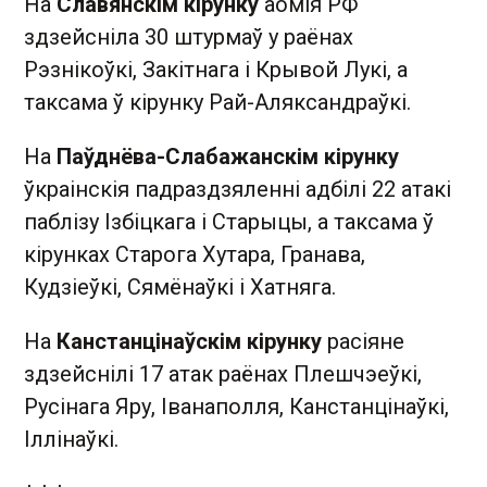
На
Славянскім кірунку
аомія РФ
здзейсніла 30 штурмаў у раёнах
Рэзнікоўкі, Закітнага і Крывой Лукі, а
таксама ў кірунку Рай-Аляксандраўкі.
На
Паўднёва-Слабажанскім кірунку
ўкраінскія падраздзяленні адбілі 22 атакі
паблізу Ізбіцкага і Старыцы, а таксама ў
кірунках Старога Хутара, Гранава,
Кудзіеўкі, Сямёнаўкі і Хатняга.
На
Канстанцінаўскім кірунку
расіяне
здзейснілі 17 атак раёнах Плешчэеўкі,
Русінага Яру, Іванаполля, Канстанцінаўкі,
Іллінаўкі.