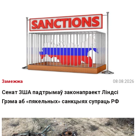
Замежжа
08.08.2026
Сенат ЗША падтрымаў законапраект Ліндсі
Грэма аб «пякельных» санкцыях супраць РФ