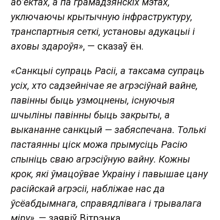
аб’ектах, а па грамадзянскіх мэтах,
уключаючы крытычную інфраструктуру,
транспартныя сеткі, установы адукацыі і
аховы здароўя»
, — сказаў ён.
«Санкцыі супраць Расіі, а таксама супраць
усіх, хто садзейнічае яе агрэсіўнай вайне,
павінны быць узмоцнены, існуючыя
шчыліны павінны быць закрыты, а
выкананне санкцый — забяспечана. Толькі
пастаянны ціск можа прымусіць Расію
спыніць сваю агрэсіўную вайну. Кожны
крок, які ўмацоўвае Украіну і павышае цану
расійскай агрэсіі, набліжае нас да
ўсёабдымнага, справядлівага і трывалага
міру»
, — заявіў Вітрэнка.