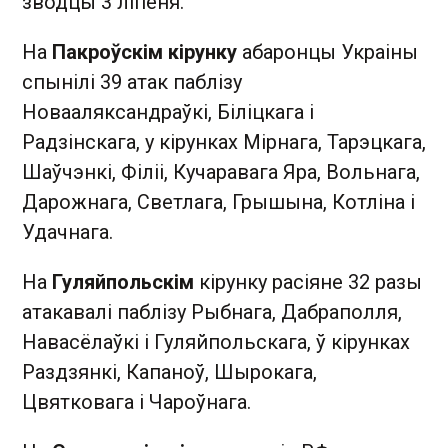
зводцы 3 ліпеня.
На
Пакроўскім кірунку
абаронцы Украіны
спынілі 39 атак паблізу
Новааляксандраўкі, Біліцкага і
Радзінскага, у кірунках Мірнага, Тарэцкага,
Шаўчэнкі, Філіі, Кучаравага Яра, Вольнага,
Дарожнага, Светлага, Грышына, Котліна і
Удачнага.
На
Гуляйпольскім
кірунку расіяне 32 разы
атакавалі паблізу Рыбнага, Дабраполля,
Навасёлаўкі і Гуляйпольскага, ў кірунках
Раздзянкі, Капаноў, Шырокага,
Цвятковага і Чароўнага.