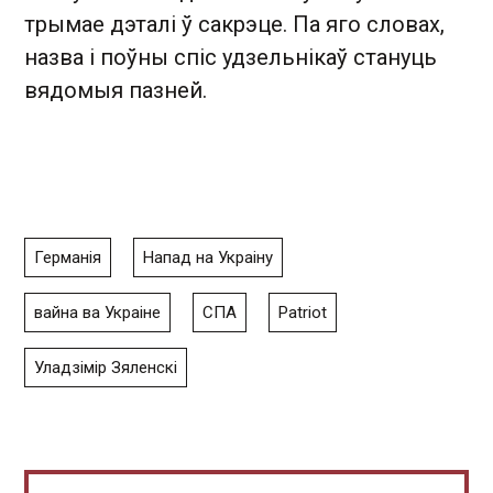
трымае дэталі ў сакрэце. Па яго словах,
назва і поўны спіс удзельнікаў стануць
вядомыя пазней.
Германія
Напад на Украіну
вайна ва Украіне
СПА
Patriot
Уладзімір Зяленскі