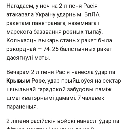
Нагадаем, у ноч на 2 ліпеня Расія
атакавала Украіну ударнымі БпЛА,
ракетамі паветранага, наземнага і
марскога базавання розных тыпаў.
Колькасць выкарыстаных ракет была
рэкорднай — 74. 25 балістычных ракет
дасягнулі мэты.
Вечарам 2 ліпеня Расія нанесла ўдар па
Крывым Розе
, удар прыйшоўся на сектар
шчыльнай гарадской забудовы паміж
шматкватэрнымі дамамі. 7 чалавек
параненыя.
2 ліпеня расійскія войскі нанеслі ўдар па