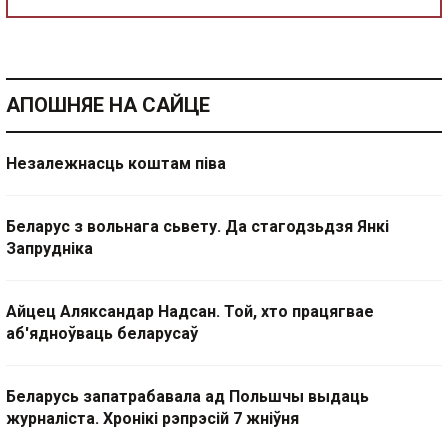
АПОШНЯЕ НА САЙЦЕ
Незалежнасць коштам піва
Беларус з вольнага сьвету. Да стагодзьдзя Янкі
Запрудніка
Айцец Аляксандар Надсан. Той, хто працягвае
аб'ядноўваць беларусаў
Беларусь запатрабавала ад Польшчы выдаць
журналіста. Хронікі рэпрэсій 7 жніўня