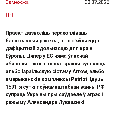
Замежжа
03.07.2026
НЧ
Праект дазволіць перахопліваць
балістычныя ракеты, што з’яўляецца
дэфіцытнай здольнасцю для краін
Еўропы. Цяпер у ЕС няма ўласнай
абароны такога класа: краіны купляюць
альбо ізраільскую сістэму Arrow, альбо
амерыканскія комплексы Patriot. Ідуць
1591-я суткі поўнамаштабнай вайны РФ
супраць Украіны пры саўдзеле ў агрэсіі
рэжыму Аляксандра Лукашэнкі.