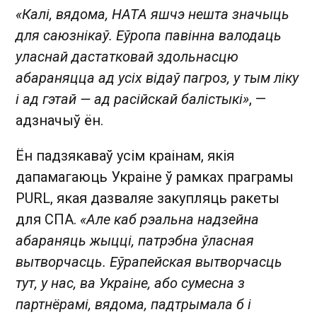
«Калі, вядома, НАТА яшчэ нешта значыць
для саюзнікаў. Еўропа павінна валодаць
уласнай дастатковай здольнасцю
абараняцца ад усіх відаў пагроз, у тым ліку
і ад гэтай — ад расійскай балістыкі»
, —
адзначыў ён.
Ён падзякаваў усім краінам, якія
дапамагаюць Украіне ў рамках праграмы
PURL, якая дазваляе закупляць ракеты
для СПА.
«Але каб рэальна надзейна
абараняць жыцці, патрэбна ўласная
вытворчасць. Еўрапейская вытворчасць
тут, у нас, ва Украіне, або сумесна з
партнёрамі, вядома, падтрымала б і