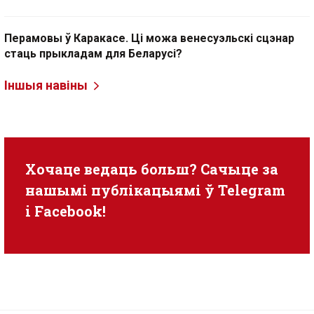
Перамовы ў Каракасе. Ці можа венесуэльскі сцэнар
стаць прыкладам для Беларусі?
Іншыя навіны
Хочаце ведаць больш? Сачыце за
нашымі публікацыямі ў
Telegram
i
Facebook
!