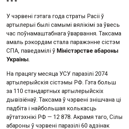
* * *
У чэрвені гэтага года страты Расіі ў
артылерыі былі самымі вялікімі за ўвесь
час поўнамаштабнага ўварвання. Таксама
амаль рэкордам стала паражэнне сістэм
СПА, паведамілі ў
Міністэрстве абароны
Украіны
.
На працягу месяца УСУ паразілі 2074
артылерыйскія сістэмы РФ. Гэта больш
за 110 стандартных артылерыйскіх
дывізіёнаў. Таксама ў чэрвені знішчана ці
падбіта і найбольшая колькасць
аўтатэхнікі РФ — 12 878. Акрамя таго, Сілы
абароны ў чэрвені паразілі 60 адзінак