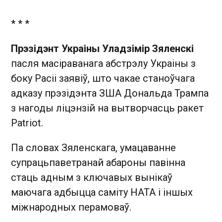
* * *
Прэзідэнт Украіны Уладзімір Зяленскі
пасля масіраванага абстрэлу Украіны з
боку Расіі заявіў, што чакае станоўчага
адказу прэзідэнта ЗША Дональда Трампа
з нагоды ліцэнзій на вытворчасць ракет
Patriot.
Па словах Зяленскага, умацаванне
супрацьпаветранай абароны павінна
стаць адным з ключавых вынікаў
маючага адбыцца саміту НАТА і іншых
міжнародных перамоваў.