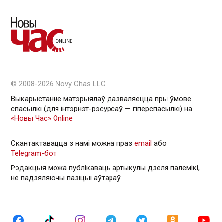
© 2008-2026 Novy Chas LLC
Выкарыстанне матэрыялаў дазваляецца пры ўмове
спасылкі (для інтэрнэт-рэсурсаў — гiперспасылкi) на
«Новы Час» Online
Скантактавацца з намі можна праз
email
або
Telegram-бот
Рэдакцыя можа публікаваць артыкулы дзеля палемікі,
не падзяляючы пазіцыі аўтараў