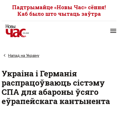
Падтрымайце «Новы Час» сёння!
Каб было што чытаць заўтра
Напад на Украіну
Украіна і Германія
распрацоўваюць сістэму
СПА для абароны ўсяго
еўрапейскага кантынента