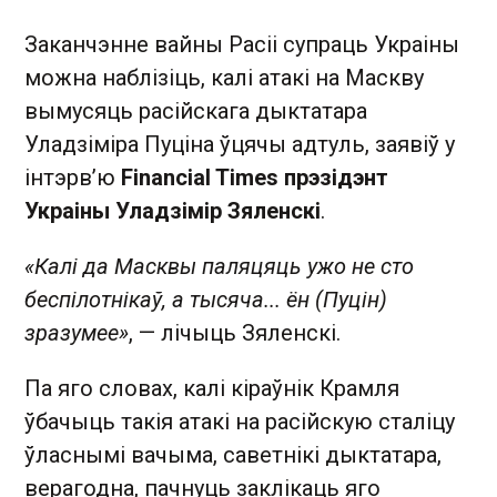
Заканчэнне вайны Расіі супраць Украіны
можна наблізіць, калі атакі на Маскву
вымусяць расійскага дыктатара
Уладзіміра Пуціна ўцячы адтуль, заявіў у
інтэрв’ю
Financial Times прэзідэнт
Украіны Уладзімір Зяленскі
.
«Калі да Масквы паляцяць ужо не сто
беспілотнікаў, а тысяча... ён (Пуцін)
зразумее»
, — лічыць Зяленскі.
Па яго словах, калі кіраўнік Крамля
ўбачыць такія атакі на расійскую сталіцу
ўласнымі вачыма, саветнікі дыктатара,
верагодна, пачнуць заклікаць яго