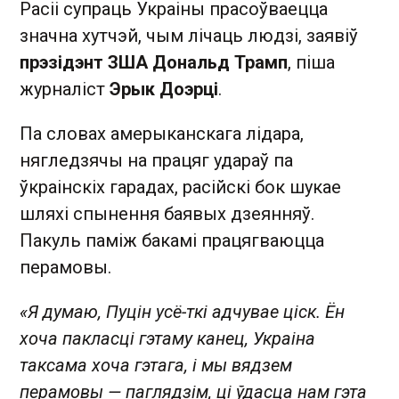
Расіі супраць Украіны прасоўваецца
значна хутчэй, чым лічаць людзі, заявіў
прэзідэнт ЗША Дональд Трамп
, піша
журналіст
Эрык Доэрці
.
Па словах амерыканскага лідара,
нягледзячы на працяг удараў па
ўкраінскіх гарадах, расійскі бок шукае
шляхі спынення баявых дзеянняў.
Пакуль паміж бакамі працягваюцца
перамовы.
«Я думаю, Пуцін усё-ткі адчувае ціск. Ён
хоча пакласці гэтаму канец, Украіна
таксама хоча гэтага, і мы вядзем
перамовы — паглядзім, ці ўдасца нам гэта