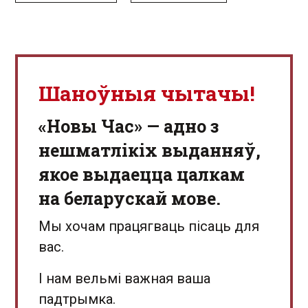
Шаноўныя чытачы!
«Новы Час» — адно з
нешматлікіх выданняў,
якое выдаецца цалкам
на беларускай мове.
Мы хочам працягваць пісаць для
вас.
І нам вельмі важная ваша
падтрымка.