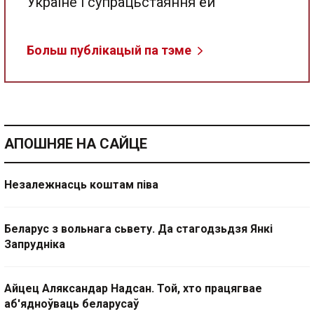
Украіне і супрацьстаяння ёй
Больш публікацый па тэме
АПОШНЯЕ НА САЙЦЕ
Незалежнасць коштам піва
Беларус з вольнага сьвету. Да стагодзьдзя Янкі
Запрудніка
Айцец Аляксандар Надсан. Той, хто працягвае
аб'ядноўваць беларусаў