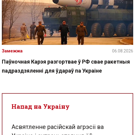
Замежжа
06.08.2026
Паўночная Карэя разгортвае ў РФ свае ракетныя
падраздзяленні для ўдараў па Украіне
Напад на Украіну
Асвятленне расійскай агрэсіі ва