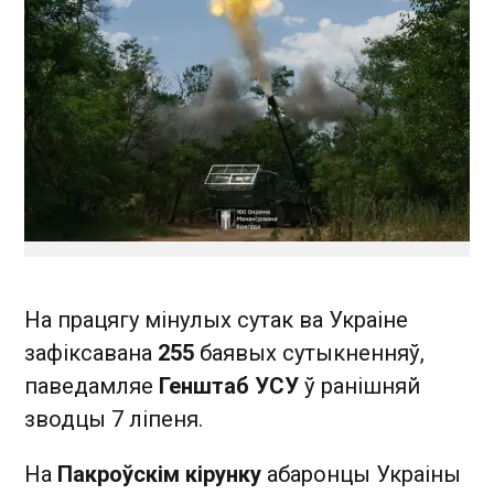
На працягу мінулых сутак ва Украіне
зафіксавана
255
баявых сутыкненняў,
паведамляе
Генштаб УСУ
ў ранішняй
зводцы 7 ліпеня.
На
Пакроўскім кірунку
абаронцы Украіны