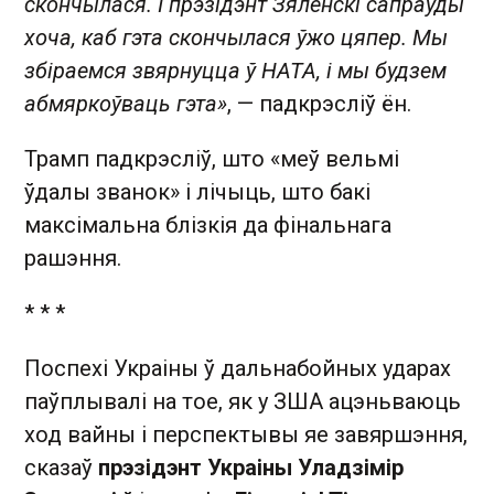
скончылася. І прэзідэнт Зяленскі сапраўды
хоча, каб гэта скончылася ўжо цяпер. Мы
збіраемся звярнуцца ў НАТА, і мы будзем
абмяркоўваць гэта»
, — падкрэсліў ён.
Трамп падкрэсліў, што «меў вельмі
ўдалы званок» і лічыць, што бакі
максімальна блізкія да фінальнага
рашэння.
* * *
Поспехі Украіны ў дальнабойных ударах
паўплывалі на тое, як у ЗША ацэньваюць
ход вайны і перспектывы яе завяршэння,
сказаў
прэзідэнт Украіны Уладзімір