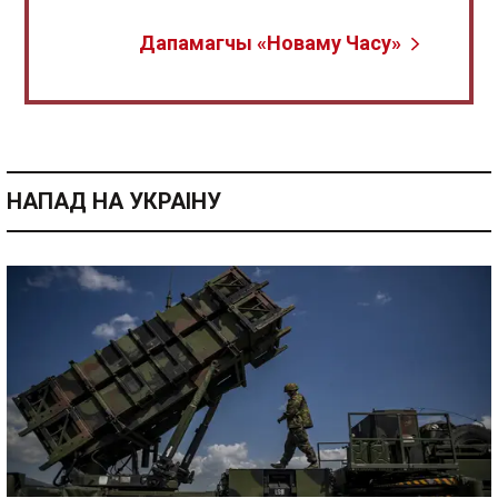
Дапамагчы «Новаму Часу»
НАПАД НА УКРАІНУ