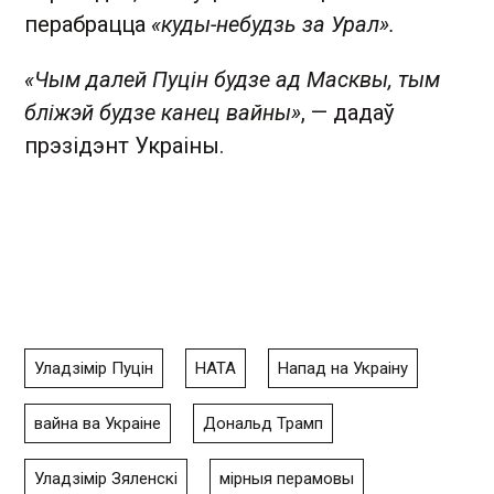
перабрацца
«куды-небудзь за Урал».
«Чым далей Пуцін будзе ад Масквы, тым
бліжэй будзе канец вайны»
, — дадаў
прэзідэнт Украіны.
Уладзімір Пуцін
НАТА
Напад на Украіну
вайна ва Украіне
Дональд Трамп
Уладзімір Зяленскі
мірныя перамовы