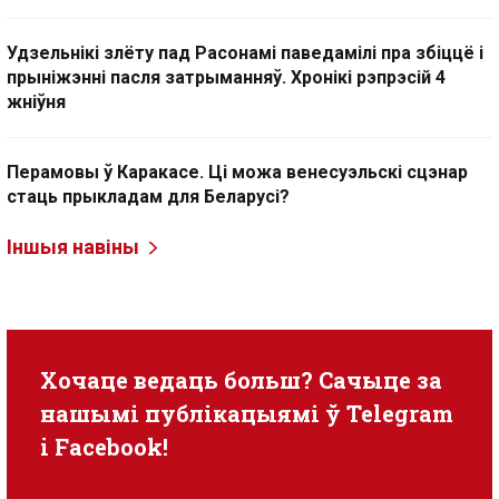
Удзельнікі злёту пад Расонамі паведамілі пра збіццё і
прыніжэнні пасля затрыманняў. Хронікі рэпрэсій 4
жніўня
Перамовы ў Каракасе. Ці можа венесуэльскі сцэнар
стаць прыкладам для Беларусі?
Іншыя навіны
Хочаце ведаць больш? Сачыце за
нашымі публікацыямі ў
Telegram
i
Facebook
!