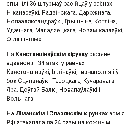
спынілі 36 штурмаў расійцаў у раёнах
Ніканараўкі, Радзінскага, Дарожнага,
Новааляксандраўкі, Грышына, Котліна,
Удачнага, Маладзецкага, Новамікалаеўкі,
Філіі і іншых.
На
Канстанцінаўскім кірунку
расіяне
здзейснілі 34 атакі ў раёнах
Канстанцінаўкі, Іллінаўкі, Іванаполля і ў
бок Сцяпанаўкі, Тарэцкага, Кучаравага
Яра, Доўгай Балкі, Новапаўлаўкі і
Вольнага.
На
Ліманскім і Славянскім кірунках
армія
РФ атакавала па 24 разы на кожным.