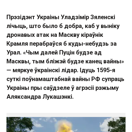
Прэзідэнт Украіны Уладзімір Зяленскі
лічыць, што было б добра, каб у выніку
дронавых атак на Маскву кіраўнік
Крамля перабраўся б куды-небудзь за
Урал. «Чым далей Пуцін будзе ад
Масквы, тым бліжэй будзе канец вайны»
— мяркуе ўкраінскі лідар. Ідуць 1595-я
суткі поўнамаштабнай вайны РФ супраць
Украіны пры саўдзеле ў агрэсіі рэжыму
Аляксандра Лукашэнкі.