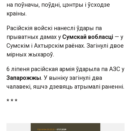
на поўначы, поўдні, цэнтры і ўсходзе
краіны.
Расійскія войскі нанеслі ўдары па
прыватных дамах у
Сумскай вобласці
— у
Сумскім і Ахтырскім раёнах. Загінулі двое
мірных жыхароў.
6 ліпеня расійская армія ўдарыла па АЗС у
Запарожжы
. У выніку загінулі два
чалавекі, яшчэ дзевяць атрымалі раненні.
* * *