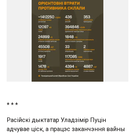
* * *
Расійскі дыктатар Уладзімір Пуцін
адчувае ціск, а працэс заканчэння вайны