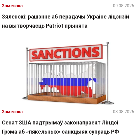
Замежжа
09.08.2026
Зяленскі: рашэнне аб перадачы Украіне ліцэнзій
на вытворчасць Patriot прынята
Замежжа
08.08.2026
Сенат ЗША падтрымаў законапраект Ліндсі
Грэма аб «пякельных» санкцыях супраць РФ