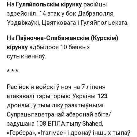
На
Гуляйпольскім кірунку
расійцы
здзейснілі 14 атак у бок Дабраполля,
Уздвіжаўкі, Цвятковага і Гуляйпольскага.
На
Паўночна-Слабажанскім (Курскім)
кірунку
адбылося 10 баявых
сутыкненняў.
* * *
Расійскія войскі ў ноч на 7 ліпеня
атакавалі тэрыторыю Украіны
123
дронамі, у тым ліку рэактыўнымі.
Супрацьпаветранай абаронай збіта/
задушана 108 БПЛА тыпу Shahed,
«Гербера», «Італмас» і дронаў іншых тыпаў