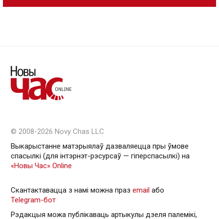
© 2008-2026 Novy Chas LLC
Выкарыстанне матэрыялаў дазваляецца пры ўмове
спасылкі (для інтэрнэт-рэсурсаў — гiперспасылкi) на
«Новы Час» Online
Скантактавацца з намі можна праз
email
або
Telegram-бот
Рэдакцыя можа публікаваць артыкулы дзеля палемікі,