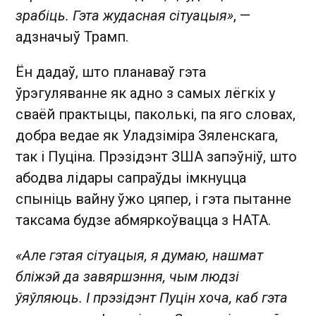
зрабіць. Гэта жудасная сітуацыя»
, —
адзначыў Трамп.
Ён дадаў, што планаваў гэта
ўрэгуляванне як адно з самых лёгкіх у
сваёй практыцы, паколькі, па яго словах,
добра ведае як Уладзіміра Зяленскага,
так і Пуціна. Прэзідэнт ЗША запэўніў, што
абодва лідары сапраўды імкнуцца
спыніць вайну ўжо цяпер, і гэта пытанне
таксама будзе абмяркоўвацца з НАТА.
«Але гэтая сітуацыя, я думаю, нашмат
бліжэй да завяршэння, чым людзі
ўяўляюць. І прэзідэнт Пуцін хоча, каб гэта