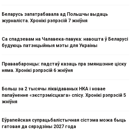
Беларусь запатрабавала ад Польшчы выдаць
журналіста. Хронікі рэпрэсій 7 жніўня
Са спадзевам на Чалавека-павука: навошта ў Беларусі
будуюць патэнцыйныя мэты для Украіны
Праваабаронцы: падстаў казаць пра змяншэнне ціску
няма. Хронікі рэпрэсій 6 жніўня
Больш за 2 тысячы ліквідаваных НКА і новае
папаўненне «экстрэмісцкага» спісу. Хронікі рэпрэсій 5
жніўня
Еўрапейская супрацьбалістычная сістэма можа быць
гатовая да сярэдзіны 2027 года