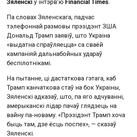
Зяленскі
ў інтэрв’ю
Financial Times
.
Па словах Зяленскага, падчас
тэлефоннай размовы прэзідэнт ЗША
Дональд Трамп заявіў, што Украіна
«выдатна спраўляецца» са сваёй
кампаніяй дальнабойных удараў
беспілотнікамі.
На пытанне, ці дастаткова гэтага, каб
Трамп канчаткова стаў на бок Украіны,
Зяленскі адказаў, што, па яго адчуванні,
амерыканскі лідар пачаў глядзець на
вайну па-новаму. «Прэзідэнт Трамп хоча
быць там, дзе ёсць поспех», — сказаў
Зяленскі.