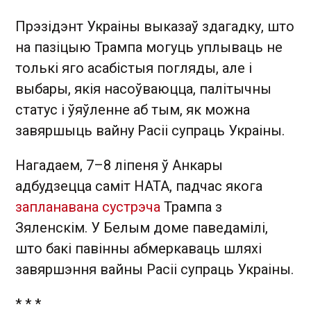
Прэзідэнт Украіны выказаў здагадку, што
на пазіцыю Трампа могуць уплываць не
толькі яго асабістыя погляды, але і
выбары, якія насоўваюцца, палітычны
статус і ўяўленне аб тым, як можна
завяршыць вайну Расіі супраць Украіны.
Нагадаем, 7–8 ліпеня ў Анкары
адбудзецца саміт НАТА, падчас якога
запланавана сустрэча
Трампа з
Зяленскім. У Белым доме паведамілі,
што бакі павінны абмеркаваць шляхі
завяршэння вайны Расіі супраць Украіны.
* * *