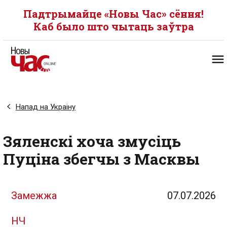
Падтрымайце «Новы Час» сёння!
Каб было што чытаць заўтра
Напад на Украіну
Зяленскі хоча змусіць
Пуціна збегчы з Масквы
Замежжа
07.07.2026
НЧ