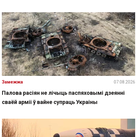
Замежжа
07.08.2026
Палова расіян не лічыць паспяховымі дзеянні
сваёй арміі ў вайне супраць Украіны