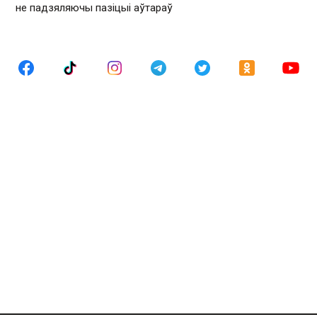
не падзяляючы пазіцыі аўтараў