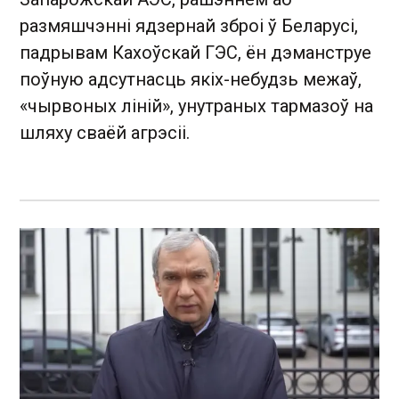
размяшчэнні ядзернай зброі ў Беларусі,
падрывам Кахоўскай ГЭС, ён дэманструе
поўную адсутнасць якіх-небудзь межаў,
«чырвоных ліній», унутраных тармазоў на
шляху сваёй агрэсіі.