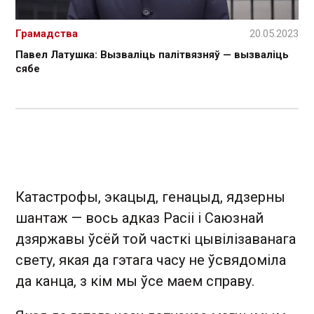
Грамадства
20.05.2023
Павел Латушка: Вызваліць палітвязняў — вызваліць
сябе
Катастрофы, экацыд, генацыд, ядзерны
шантаж — вось адказ Расіі і Саюзнай
дзяржавы ўсёй той часткі цывілізаванага
свету, якая да гэтага часу не ўсвядоміла
да канца, з кім мы ўсе маем справу.