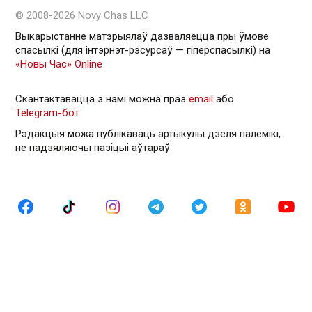
© 2008-2026 Novy Chas LLC
Выкарыстанне матэрыялаў дазваляецца пры ўмове
спасылкі (для інтэрнэт-рэсурсаў — гiперспасылкi) на
«Новы Час» Online
Скантактавацца з намі можна праз
email
або
Telegram-бот
Рэдакцыя можа публікаваць артыкулы дзеля палемікі,
не падзяляючы пазіцыі аўтараў