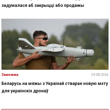
задумалася аб закрыцці або продажы
Замежжа
03.08.2026
Беларусь на мяжы з Украінай стварае новую мэту
для украінскіх дронаў