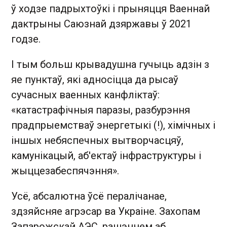
ў ходзе падрыхтоўкі і прыняцця Ваеннай
дактрыны Саюзнай дзяржавы ў 2021
годзе.
І тым больш крывадушна гучыць адзін з
яе пунктаў, які адносіцца да рысаў
сучасных ваенных канфліктаў:
«катастрафічныя паразы, разбурэння
прадпрыемстваў энергетыкі (!), хімічных і
іншых небяспечных вытворчасцяў,
камунікацый, аб'ектаў інфраструктуры і
жыццезабеспячэння».
Усё, абсалютна ўсё пералічанае,
здзяйсняе агрэсар ва Украіне. Захопам
Запарожскай АЭС, рашэннем аб