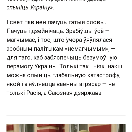
спыніць Украіну»
.
І свет павінен пачуць гэтыя словы.
Пачуць і дзейнічаць. Зрабіўшы ўсё — і
магчымае, і тое, што ўчора ўяўлялася
асобным палітыкам «немагчымым», —
для таго, каб забяспечыць безумоўную
перамогу Украіны. Толькі так і ніяк інакш
можна спыніць глабальную катастрофу,
якой і з'яўляецца ваенны агрэсар — не
толькі Расія, а Саюзная дзяржава.