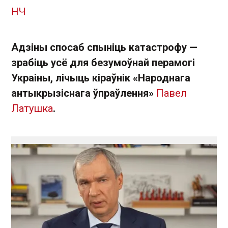
НЧ
Адзіны спосаб спыніць катастрофу —
зрабіць усё для безумоўнай перамогі
Украіны, лічыць кіраўнік «Народнага
антыкрызіснага ўпраўлення»
Павел
Латушка
.