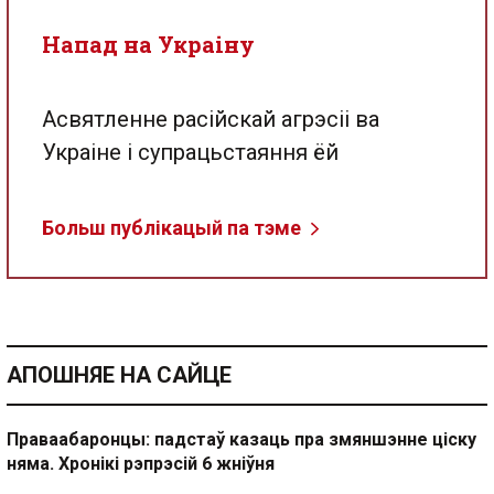
Напад на Украіну
Асвятленне расійскай агрэсіі ва
Украіне і супрацьстаяння ёй
Больш публікацый па тэме
АПОШНЯЕ НА САЙЦЕ
Праваабаронцы: падстаў казаць пра змяншэнне ціску
няма. Хронікі рэпрэсій 6 жніўня