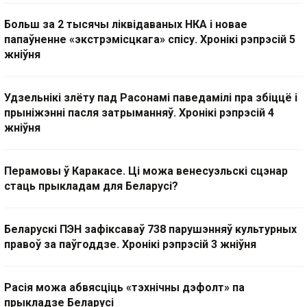
Больш за 2 тысячы ліквідаваных НКА і новае
папаўненне «экстрэмісцкага» спісу. Хронікі рэпрэсій 5
жніўня
Удзельнікі злёту пад Расонамі паведамілі пра збіццё і
прыніжэнні пасля затрыманняў. Хронікі рэпрэсій 4
жніўня
Перамовы ў Каракасе. Ці можа венесуэльскі сцэнар
стаць прыкладам для Беларусі?
Беларускі ПЭН зафіксаваў 738 парушэнняў культурных
правоў за паўгоддзе. Хронікі рэпрэсій 3 жніўня
Расія можа абвясціць «тэхнічны дэфолт» па
прыкладзе Беларусі