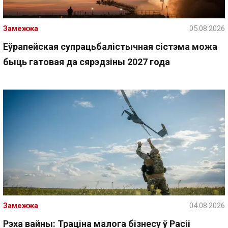
Замежжа
05.08.2026
Еўрапейская супрацьбалістычная сістэма можа
быць гатовая да сярэдзіны 2027 года
Замежжа
04.08.2026
Рэха вайны: Траціна малога бізнесу ў Расіі