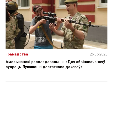
Грамадства
26.05.2023
Амерыканскі расследавальнік: «Для абвінавачанняў
супраць Лукашэнкі дастаткова доказаў»