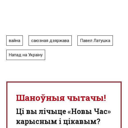
вайна
саюзная дзяржава
Павел Латушка
Напад на Украіну
Шаноўныя чытачы!
Ці вы лічыце «Новы Час»
карысным і цікавым?