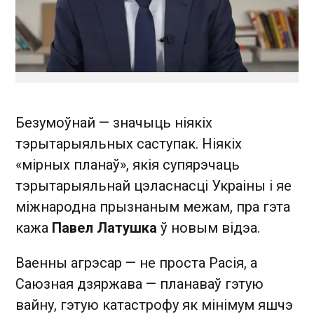
Безумоўнай — значыць ніякіх
тэрытарыяльных саступак. Ніякіх
«мірных планаў», якія супярэчаць
тэрытарыяльнай цэласнасці Украіны і яе
міжнародна прызнаным межам, пра гэта
кажа
Павел Латушка
ў новым відэа.
Ваенны агрэсар — не проста Расія, а
Саюзная дзяржава — планаваў гэтую
вайну, гэтую катастрофу як мінімум яшчэ