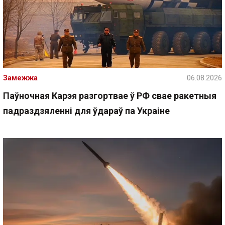
Замежжа
06.08.2026
Паўночная Карэя разгортвае ў РФ свае ракетныя
падраздзяленні для ўдараў па Украіне