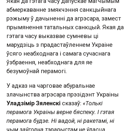
Якая да гэтага часу дапускае магчымым
абмеркаванне змякчэння санкцыйнага
рэжыму ў дачыненні да агрэсара, замест
прымянення татальных санкцый. Якая да
гэтага часу выказвае сумневы ці
марудзіць з прадастаўленнем Украіне
ўсяго неабходнага і самага сучаснага
ўзбраення, неабходнага для яе
безумоўнай перамогі.
У адказ на чарговае абуральнае
злачынства агрэсара прэзідэнт Украіны
Уладзімір Зяленскі
сказаў:
«Толькі
перамога Украіны верне бяспеку. І гэтая
перамога будзе. Ні вадой, ні ракетамі, ні
чым заўгодна тэрарыстам не ўдасца