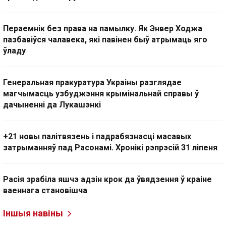
Пераемнік без права на памылку. Як Энвер Ходжа
пазбавіўся чалавека, які павінен быў атрымаць яго
ўладу
Генеральная пракуратура Украіны разглядае
магчымасць узбуджэння крымінальнай справы ў
дачыненні да Лукашэнкі
+21 новы палітвязень і падрабязнасці масавых
затрыманняў пад Расонамі. Хронікі рэпрэсій 31 ліпеня
Расія зрабіла яшчэ адзін крок да ўвядзення ў краіне
ваеннага становішча
Іншыя навіны