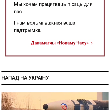
Мы хочам працягваць пісаць для
вас.
І нам вельмі важная ваша
падтрымка.
Дапамагчы «Новаму Часу»
НАПАД НА УКРАІНУ