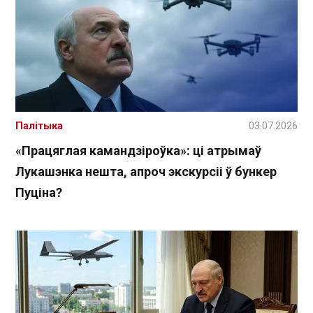
Палітыка
03.07.2026
«Працяглая камандзіроўка»: ці атрымаў
Лукашэнка нешта, апроч экскурсіі ў бункер
Пуціна?