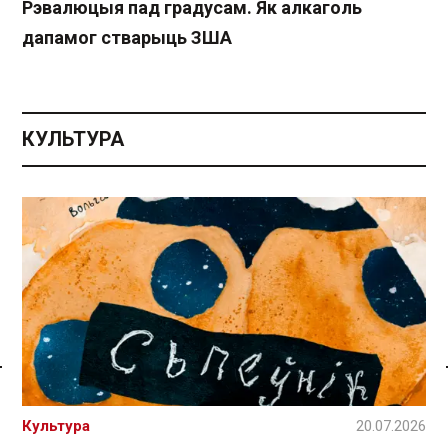
Рэвалюцыя пад градусам. Як алкаголь
дапамог стварыць ЗША
КУЛЬТУРА
Спасылка без VPN
Культура
20.07.2026