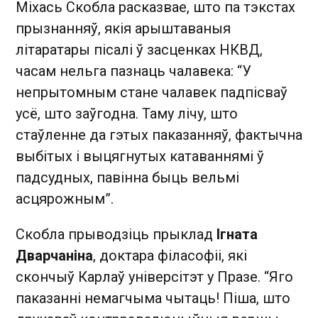
Міхась Скобла расказвае, што па тэкстах
прызнанняў, якія арыштаваныя
літаратары пісалі ў засценках НКВД,
часам нельга пазнаць чалавека: “У
непрытомным стане чалавек падпісваў
усё, што заўгодна. Таму лічу, што
стаўленне да гэтых паказанняў, фактычна
выбітых і выцягнутых катаваннямі ў
падсудных, павінна быць вельмі
асцярожным”.
Скобла прыводзіць прыклад
Ігната
Дварчаніна
, доктара філасофіі, які
скончыў Карлаў універсітэт у Празе. “Яго
паказанні немагчыма чытаць! Піша, што