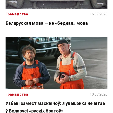
Грамадства
16.07.2026
Беларуская мова — не «бедная» мова
Грамадства
10.07.2026
Узбекі замест масквічоў: Лукашэнка не вітае
ў Беларусі «рускіх братоў»