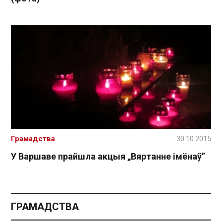
Грамадства
30.10.2015
У Варшаве прайшла акцыя „Вяртанне імёнаў”
ГРАМАДСТВА