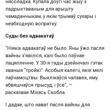
нясоладка. Купала доўгі час жыў з
падрыхтаваным для арышту
чамаданчыкам, у якім трымаў сухары і
неабходную вопратку.
Суды без адвакатаў
“Ніякіх адвакатаў не было. Яны ўжо пасля
вайны з’явіліся, калі было пэўнае
пацяпленне. У 30-я гады дзейнічалі гэтак
званыя “тройкі”. Асобыя калегіі, якія мелі
паўнамоцтвы. Выклікаўся чалавек, яму
абвяшчаўся прысуд, і ўсё”, —
расказвае Міхась Скобла.
І дадае, што нават пасля вайны для