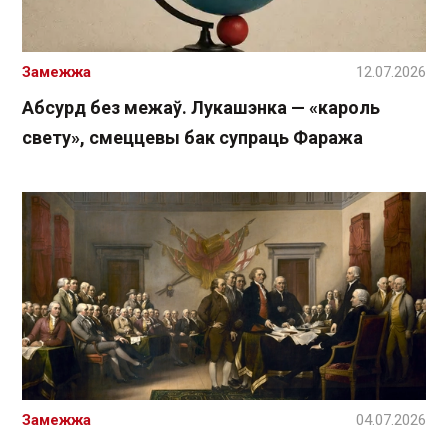
Замежжа
12.07.2026
Абсурд без межаў. Лукашэнка — «кароль
свету», смеццевы бак супраць Фаража
Замежжа
04.07.2026