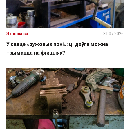
Эканоміка
31.07.2026
У свеце «ружовых поні»: ці доўга можна
трымацца на фікцыях?