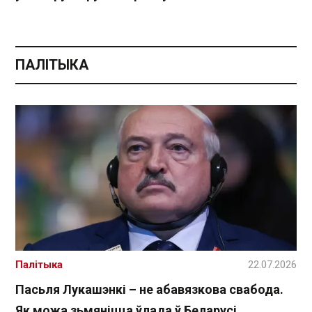
ПАЛІТЫКА
Палітыка
22.07.2026
Пасьля Лукашэнкі – не абавязкова свабода.
Як можа зьмяніцца ўлада ў Беларусі