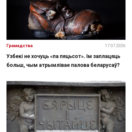
Грамадства
17.07.2026
Узбекі не хочуць «па пяцьсот». Ім заплацяць
больш, чым атрымлівае палова беларусаў?