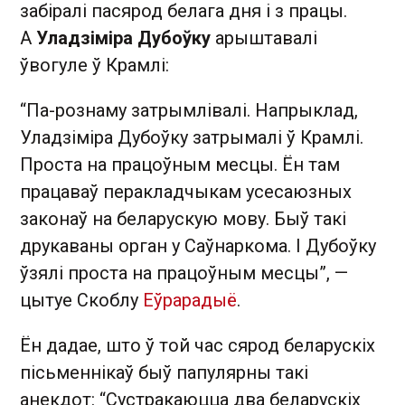
забіралі пасярод белага дня і з працы.
А
Уладзіміра Дубоўку
арыштавалі
ўвогуле ў Крамлі:
“Па-рознаму затрымлівалі. Напрыклад,
Уладзіміра Дубоўку затрымалі ў Крамлі.
Проста на працоўным месцы. Ён там
працаваў перакладчыкам усесаюзных
законаў на беларускую мову. Быў такі
друкаваны орган у Саўнаркома. І Дубоўку
ўзялі проста на працоўным месцы”, —
цытуе Скоблу
Еўрарадыё
.
Ён дадае, што ў той час сярод беларускіх
пісьменнікаў быў папулярны такі
анекдот: “Сустракаюцца два беларускіх