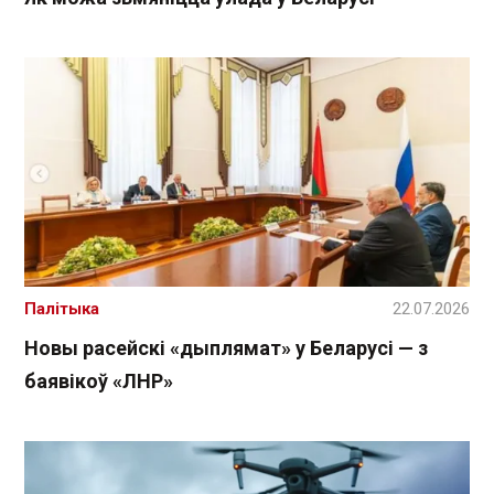
Палітыка
22.07.2026
Новы расейскі «дыплямат» у Беларусі — з
баявікоў «ЛНР»