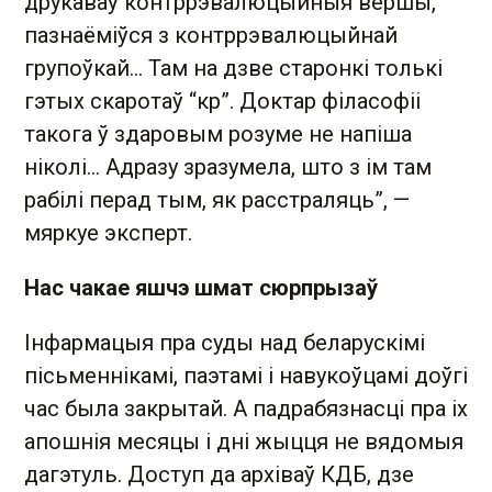
друкаваў контррэвалюцыйныя вершы,
пазнаёміўся з контррэвалюцыйнай
групоўкай… Там на дзве старонкі толькі
гэтых скаротаў “кр”. Доктар філасофіі
такога ў здаровым розуме не напіша
ніколі… Адразу зразумела, што з ім там
рабілі перад тым, як расстраляць”, —
мяркуе эксперт.
Нас чакае яшчэ шмат сюрпрызаў
Інфармацыя пра суды над беларускімі
пісьменнікамі, паэтамі і навукоўцамі доўгі
час была закрытай. А падрабязнасці пра іх
апошнія месяцы і дні жыцця не вядомыя
дагэтуль. Доступ да архіваў КДБ, дзе