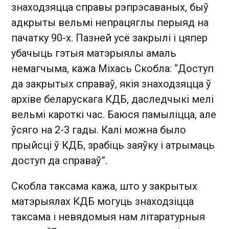
знаходзяцца справы рэпрэсаваных, быў
адкрыты вельмі непрацяглы перыяд на
пачатку 90-х. Пазней усё закрылі і цяпер
убачыць гэтыя матэрыялы амаль
немагчыма, кажа Міхась Скобла: “Доступ
да закрытых справаў, якія знаходзяцца ў
архіве беларускага КДБ, даследчыкі мелі
вельмі кароткі час. Баюся памыліцца, але
ўсяго на 2-3 гады. Калі можна было
прыйсці ў КДБ, зрабіць заяўку і атрымаць
доступ да справаў”.
Скобла таксама кажа, што у закрытых
матэрыялах КДБ могуць знаходзіцца
таксама і невядомыя нам літаратурныя