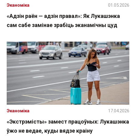
Эканоміка
01.05.2026
«Адзін раён — адзін правал»: Як Лукашэнка
сам сабе замінае зрабіць эканамічны цуд
Эканоміка
17.04.2026
«Экстрэмісты» замест працоўных: Лукашэнка
ўжо не ведае, куды вядзе краіну