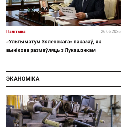
Палітыка
26.06.2026
«Ультыматум Зяленскага» паказаў, як
вынікова размаўляць з Лукашэнкам
ЭКАНОМІКА