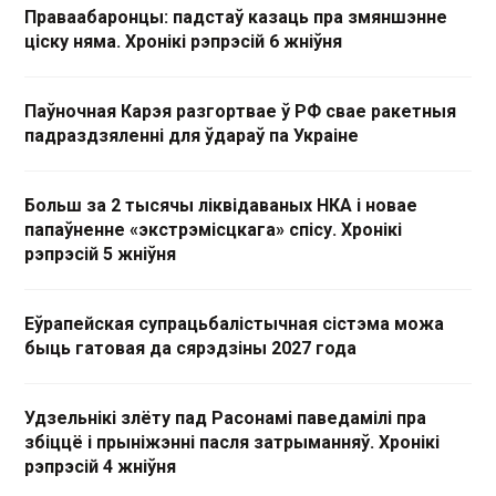
Праваабаронцы: падстаў казаць пра змяншэнне
ціску няма. Хронікі рэпрэсій 6 жніўня
Паўночная Карэя разгортвае ў РФ свае ракетныя
падраздзяленні для ўдараў па Украіне
Больш за 2 тысячы ліквідаваных НКА і новае
папаўненне «экстрэмісцкага» спісу. Хронікі
рэпрэсій 5 жніўня
Еўрапейская супрацьбалістычная сістэма можа
быць гатовая да сярэдзіны 2027 года
Удзельнікі злёту пад Расонамі паведамілі пра
збіццё і прыніжэнні пасля затрыманняў. Хронікі
рэпрэсій 4 жніўня