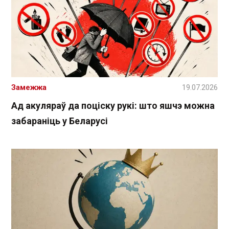
Замежжа
19.07.2026
Ад акуляраў да поціску рукі: што яшчэ можна
забараніць у Беларусі