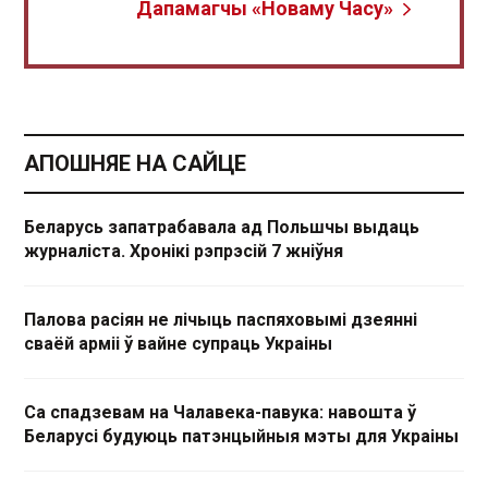
Дапамагчы «Новаму Часу»
АПОШНЯЕ НА САЙЦЕ
Беларусь запатрабавала ад Польшчы выдаць
журналіста. Хронікі рэпрэсій 7 жніўня
Палова расіян не лічыць паспяховымі дзеянні
сваёй арміі ў вайне супраць Украіны
Са спадзевам на Чалавека-павука: навошта ў
Беларусі будуюць патэнцыйныя мэты для Украіны