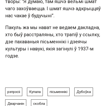
творы: “Я думаю, там яшчэ вельмі шмат
чаго захоўваецца. І шмат яшчэ адкрыццяў
нас чакае ў будучыні”.
Пакуль жа мы нават не ведаем дакладна,
хто быў расстраляны, хто трапіў у ссылку,
дзе пахаваныя пісьменнікі і дзеячы
культуры і навукі, якія загінулі ў 1937-м
годзе.
рэпрэсіі
Купала
пісьменнікі
Дубоўка
Дварчанін
скобла