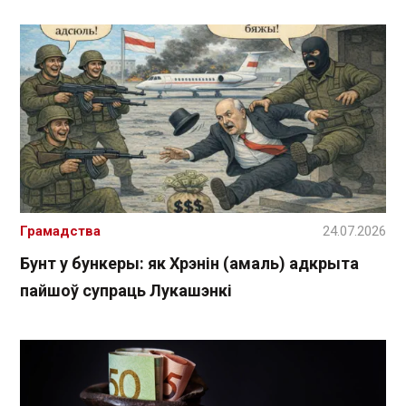
Грамадства
24.07.2026
Бунт у бункеры: як Хрэнін (амаль) адкрыта
пайшоў супраць Лукашэнкі