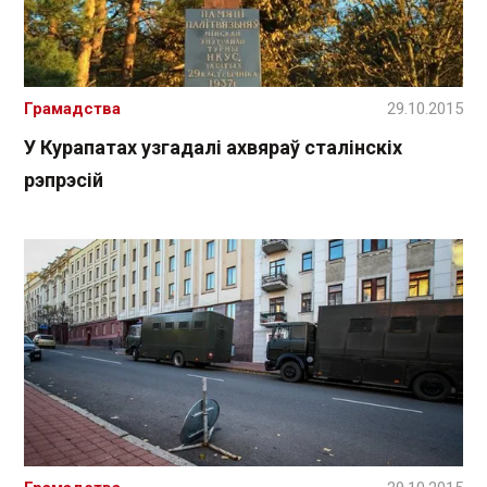
Грамадства
29.10.2015
У Курапатах узгадалі ахвяраў сталінскіх
рэпрэсій