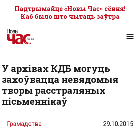
Падтрымайце «Новы Час» сёння!
Каб было што чытаць заўтра
У архівах КДБ могуць
захоўвацца невядомыя
творы расстраляных
пісьменнікаў
Грамадства
29.10.2015