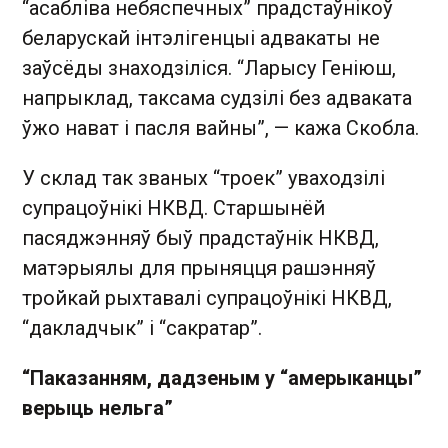
“асабліва небяспечных” прадстаўнікоў
беларускай інтэлігенцыі адвакаты не
заўсёды знаходзіліся. “Ларысу Геніюш,
напрыклад, таксама судзілі без адваката
ўжо нават і пасля вайны”, — кажа Скобла.
У склад так званых “троек” уваходзілі
супрацоўнікі НКВД. Старшынёй
пасяджэнняў быў прадстаўнік НКВД,
матэрыялы для прыняцця рашэнняў
тройкай рыхтавалі супрацоўнікі НКВД,
“дакладчык” і “сакратар”.
“Паказанням, дадзеным у “амерыканцы”
верыць нельга”