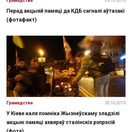
Грамадства
29.10.2015
Перад акцыяй памяці да КДБ сагналі аўтазакі
(фотафакт)
Грамадства
30.10.2015
У Кіеве каля помніка Жызнеўскаму зладзілі
акцыю памяці ахвяраў сталінскіх рэпрэсій
(фота)