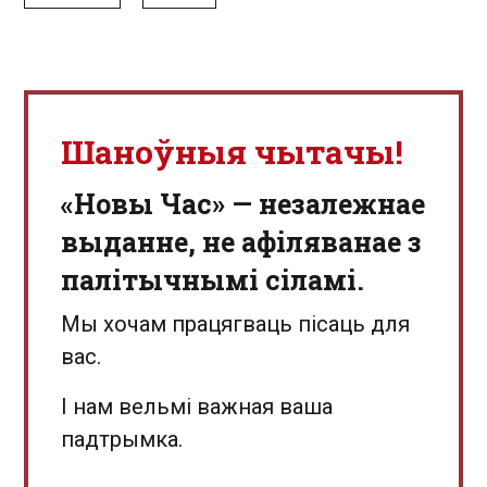
Шаноўныя чытачы!
«Новы Час» — незалежнае
выданне, не афіляванае з
палітычнымі сіламі.
Мы хочам працягваць пісаць для
вас.
І нам вельмі важная ваша
падтрымка.