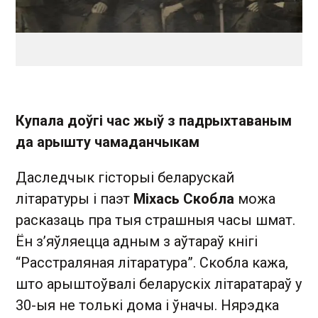
Купала доўгі час жыў з падрыхтаваным
да арышту чамаданчыкам
Даследчык гісторыі беларускай
літаратуры і паэт
Міхась Скобла
можа
расказаць пра тыя страшныя часы шмат.
Ён з’яўляецца адным з аўтараў кнігі
“Расстраляная літаратура”. Скобла кажа,
што арыштоўвалі беларускіх літаратараў у
30-ыя не толькі дома і ўначы. Нярэдка