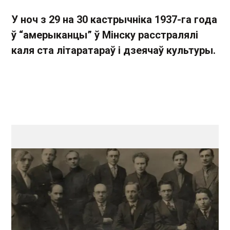
У ноч з 29 на 30 кастрычніка 1937-га года
ў “амерыканцы” ў Мінску расстралялі
каля ста літаратараў і дзеячаў культуры.