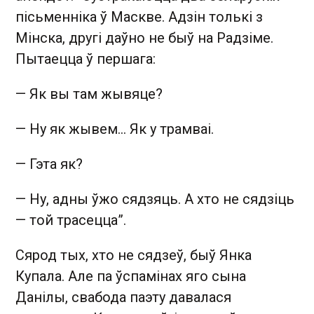
пісьменніка ў Маскве. Адзін толькі з
Мінска, другі даўно не быў на Радзіме.
Пытаецца ў першага:
— Як вы там жывяце?
— Ну як жывем… Як у трамваі.
— Гэта як?
— Ну, адны ўжо сядзяць. А хто не сядзіць
— той трасецца”.
Сярод тых, хто не сядзеў, быў Янка
Купала. Але па ўспамінах яго сына
Данілы, свабода паэту давалася