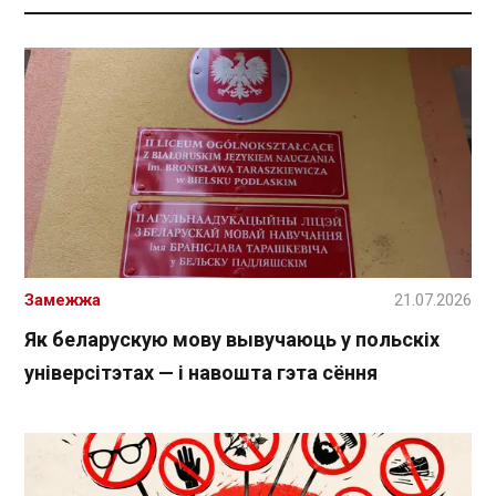
Замежжа
21.07.2026
Як беларускую мову вывучаюць у польскіх
універсітэтах — і навошта гэта сёння