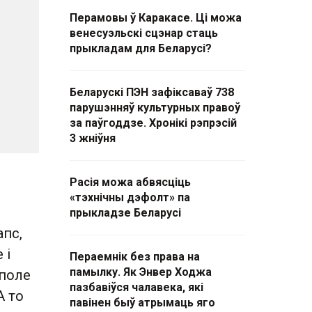
Перамовы ў Каракасе. Ці можа
венесуэльскі сцэнар стаць
прыкладам для Беларусі?
Беларускі ПЭН зафіксаваў 738
парушэнняў культурных правоў
за паўгоддзе. Хронікі рэпрэсій
3 жніўня
Расія можа абвясціць
«тэхнічны дэфолт» па
прыкладзе Беларусі
апс,
 і
Пераемнік без права на
памылку. Як Энвер Ходжа
 поле
пазбавіўся чалавека, які
А то
павінен быў атрымаць яго