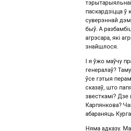
тэрытарыяльнай
паскардзіцца ў 
суверэннай дэма
быў. А разбамб
агрэсара, які а
знайшлося.
І я ўжо маўчу пр
генералаў? Таму
ўсе гэтыя пера
сказаў, што пап
звесткамі? Дзе 
Карпянкова? Чам
абараняць Курга
Няма адказу. Ма