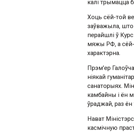
калі трымацца б
Хоць сёй-той ве
заўважыла, што 
перайшлі ў Кур
мяжы РФ, а сёй-т
характэрна.
Прэм'ер Галоўч
ніякай гуманіта
санаторыях. Мін
камбайны і ён м
ўраджай, раз ён
Нават Міністэрс
касмічную праст