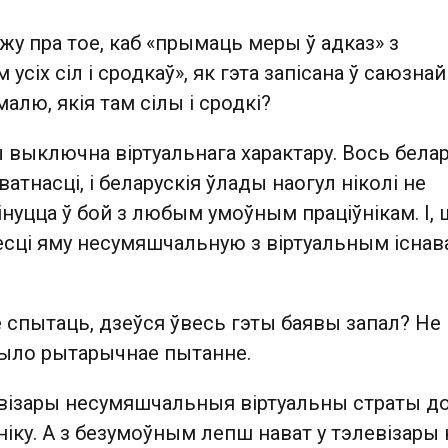
ажу пра тое, каб «прымаць меры ў адказ» з
сіх сіл і сродкаў», як гэта запісана ў саюзнай
алю, якія там сілы і сродкі?
 выключна віртуальнага характару. Вось белар
атнасці, і беларускія ўлады наогул ніколі не
кінуцца ў бой з любым умоўным праціўнікам. І,
несці яму несумяшчальную з віртуальным існа
бе спытаць, дзеўся ўвесь гэты баявы запал? Не
 было рытарычнае пытанне.
евізары несумяшчальныя віртуальны страты д
іку. А з безумоўным лепш нават у тэлевізары 