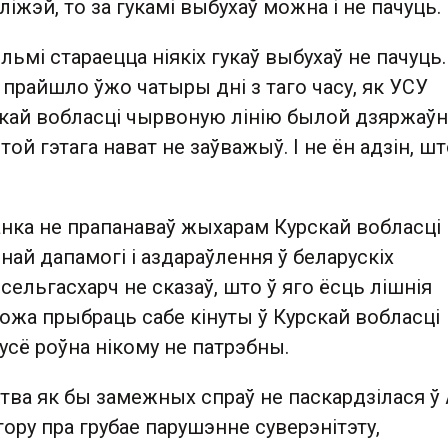
ліжэй, то за гукамі выбухаў можна і не пачуць.
льмі стараецца ніякіх гукаў выбухаў не пачуць
прайшло ўжо чатыры дні з таго часу, як УСУ
скай вобласці чырвоную лінію былой дзяржаў
ой гэтага нават не заўважыў. І не ён адзін, ш
анка не прапанаваў жыхарам Курскай вобласці
рнай дапамогі і аздараўлення ў беларускіх
сельгасхарч не сказаў, што ў яго ёсць лішнія
ожа прыбраць сабе кінуты ў Курскай вобласці
 усё роўна нікому не патрэбны.
тва як бы замежных спраў не паскардзілася ў 
ору пра грубае парушэнне суверэнітэту,