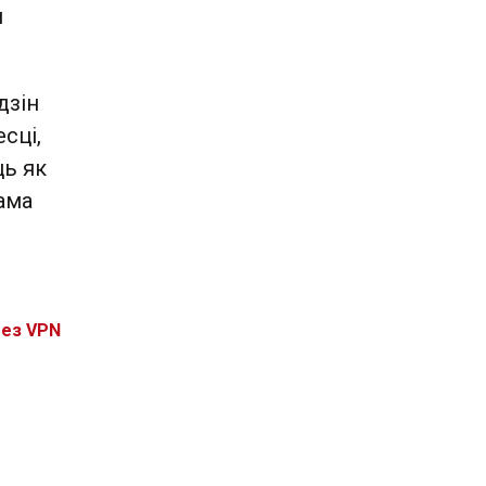
м
дзін
сці,
ць як
ама
без VPN