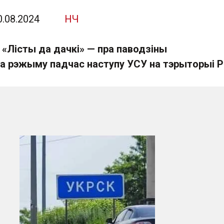
0.08.2024
НЧ
 «Лісты да дачкі» — пра паводзіны
а рэжыму падчас наступу УСУ на тэрыторыі Ра