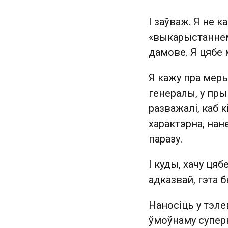
І заўваж. Я не к
«выкарыстаннем у
дамове. Я цябе м
Я кажу пра меры
генералы, у прыв
разважалі, каб 
характэрна, на
паразу.
І куды, хачу ця
адказвай, гэта
Наносіць у тэл
ўмоўнаму суперн