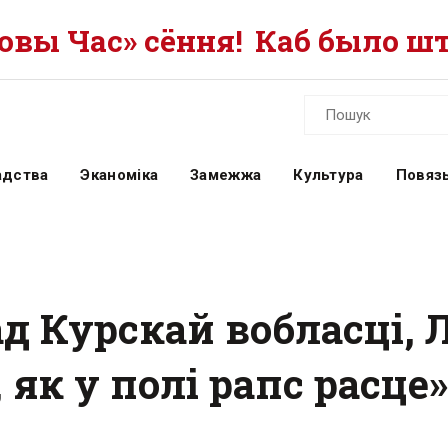
вы Час» сёння!
Каб было шт
адства
Эканоміка
Замежжа
Культура
Повязь
ад Курскай вобласці,
 як у полі рапс расце»