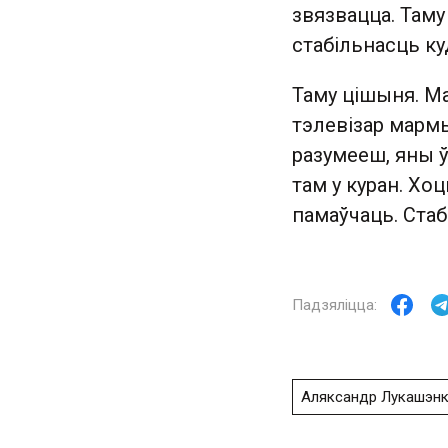
звязвацца. Таму
стабільнасць ку
Таму цішыня. Ма
тэлевізар мармы
разумееш, яны ў
там у куран. Хо
памаўчаць. Стаб
Аляксандр Лукашэн