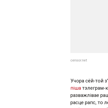
censor.net
Учора сёй-той з'
піша
тэлеграм-ка
разважлівае раш
расце рапс, то 