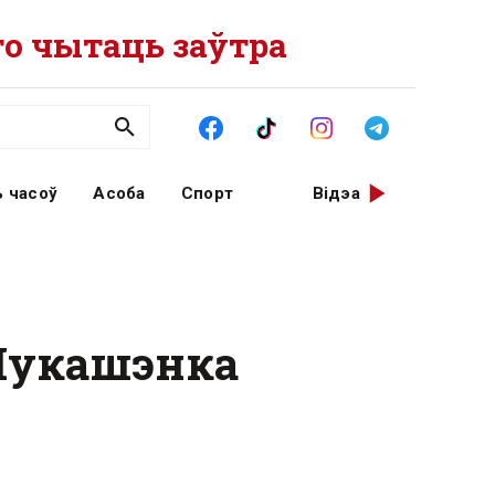
о чытаць заўтра
 часоў
Асоба
Спорт
Відэа
 Лукашэнка