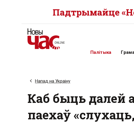
Падтрымайце «Но
Палітыка
Грам
Напад на Украіну
Каб быць далей 
паехаў «слухаць,