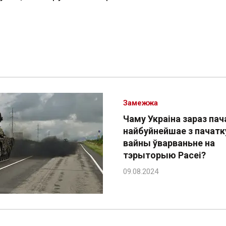
Замежжа
Чаму Украіна зараз пач
найбуйнейшае з пачатк
вайны ўварваньне на
тэрыторыю Расеі?