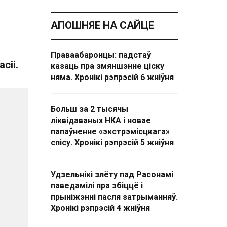
АПОШНЯЕ НА САЙЦЕ
Праваабаронцы: падстаў
сіі.
казаць пра змяншэнне ціску
няма. Хронікі рэпрэсій 6 жніўня
Больш за 2 тысячы
ліквідаваных НКА і новае
папаўненне «экстрэмісцкага»
спісу. Хронікі рэпрэсій 5 жніўня
Удзельнікі злёту пад Расонамі
паведамілі пра збіццё і
прыніжэнні пасля затрыманняў.
Хронікі рэпрэсій 4 жніўня