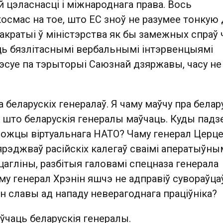
 цэласнасці і міжнароднага права. Вось
космас на тое, што ЕС зноў не разумее тонкую
кратыі ў міністэрства як бы замежных спраў 
іць бязлітаснымі вербальнымі інтэрвенцыямі
грэсуе па тэрыторыі Саюзнай дзяржавы, часу не
а беларускіх генералаў. Я чаму маўчу пра белар
 што беларускія генералы маўчаць. Куды падз
можцы віртуальнага НАТО? Чаму генерал Церц
ярэджваў расійскіх калегаў сваімі аператыўны
цагліны, разбітыя галовамі спецназа генерала
у генерал Хрэнін яшчэ не адправіў сувораўца
н славы ад нападу неверагоднага праціўніка?
ўчаць беларускія генералы.