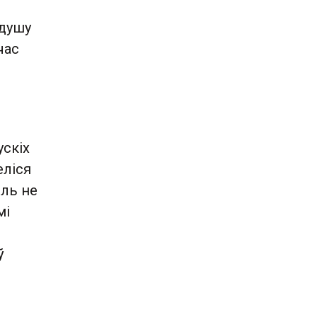
 душу
час
ускіх
еліся
ель не
мі
ў