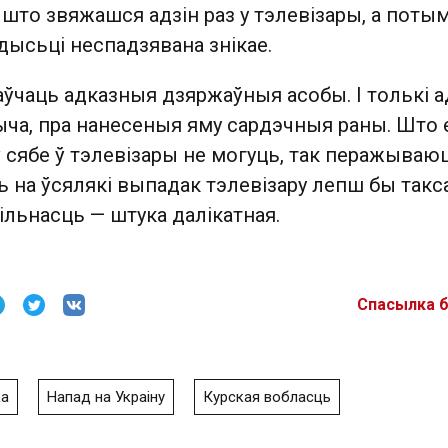
 што звяжашся адзін раз у тэлевізары, а поты
дысьці неспадзявана знікае.
ўчаць адказныя дзяржаўныя асобы. І толькі а
ча, пра нанесеныя яму сардэчныя раны. Што е
 сябе ў тэлевізары не могуць, так перажываю
ць на ўсялякі выпадак тэлевізару лепш бы такс
ільнасць — штука далікатная.
Спасылка 
ка
Напад на Украіну
Курская вобласць