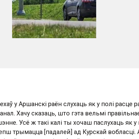
ехаў у Аршанскі раён слухаць як у полі расце р
нал. Хачу сказаць, што гэта вельмі правільнае
энне. Усё ж такі калі ты хочаш паслухаць як у
лепш трымацца [падалей] ад Курскай вобласці. 