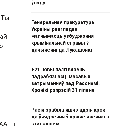
ўладу
. Ты
Генеральная пракуратура
Украіны разглядае
най
магчымасць узбуджэння
крымінальнай справы ў
то
дачыненні да Лукашэнкі
+21 новы палітвязень і
падрабязнасці масавых
затрыманняў пад Расонамі.
Хронікі рэпрэсій 31 ліпеня
Расія зрабіла яшчэ адзін крок
да ўвядзення ў краіне ваеннага
ААН і
становішча