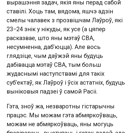
вырашэння задач, якія яны перад сабой
ставілі. Хоць там, вядома, яшчэ адзін
смелы чалавек з прозвішчам Лаўроў, які
23−24 знік у нікуды, як усе (а цяпер
расказвае, што яны мэтаў СВА,
несумненна, даб’юцца). Але вось
глядзіце, чым даўжэй яны будуць
дабівацца мэтаў СВА, тым больш
жудаснымі наступствамі для такіх
суб’ектаў, як Лаўроў і ўсіх астатніх, будуць
выніковыя падзеі ў самой Расіі.
Гэта, зноў жа, незваротны гістарычны
працэс. Мы можам гэта абмяркоўваць,
можам не абмяркоўваць, яны могуць
бравіраваць, выступаць і гэтак далей, але