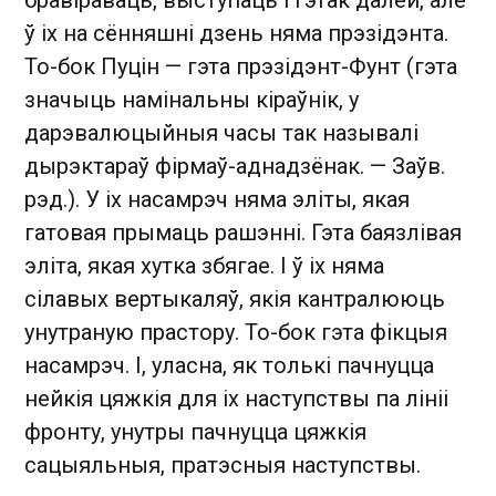
ў іх на сённяшні дзень няма прэзідэнта.
То-бок Пуцін — гэта прэзідэнт-Фунт (гэта
значыць намінальны кіраўнік, у
дарэвалюцыйныя часы так называлі
дырэктараў фірмаў-аднадзёнак. — Заўв.
рэд.). У іх насамрэч няма эліты, якая
гатовая прымаць рашэнні. Гэта баязлівая
эліта, якая хутка збягае. І ў іх няма
сілавых вертыкаляў, якія кантралююць
унутраную прастору. То-бок гэта фікцыя
насамрэч. І, уласна, як толькі пачнуцца
нейкія цяжкія для іх наступствы па лініі
фронту, унутры пачнуцца цяжкія
сацыяльныя, пратэсныя наступствы.