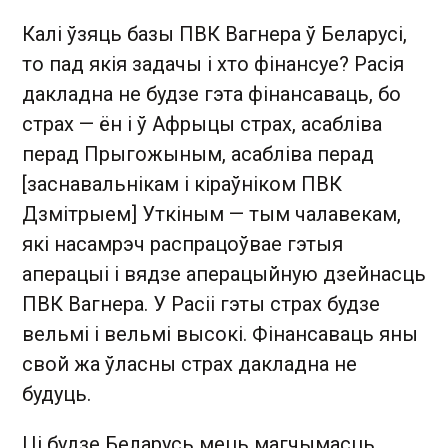
Калі ўзяць базы ПВК Вагнера ў Беларусі,
то пад якія задачы і хто фінансуе? Расія
дакладна не будзе гэта фінансаваць, бо
страх — ён і ў Афрыцы страх, асабліва
перад Прыгожыным, асабліва перад
[заснавальнікам і кіраўніком ПВК
Дзмітрыем] Уткіным — тым чалавекам,
які насамрэч распрацоўвае гэтыя
аперацыі і вядзе аперацыйную дзейнасць
ПВК Вагнера. У Расіі гэты страх будзе
вельмі і вельмі высокі. Фінансаваць яны
свой жа ўласны страх дакладна не
будуць.
Ці будзе Беларусь мець магчымасць