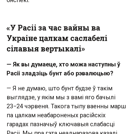
бяспекі.
«У Расіі за час вайны ва
Украіне цалкам саслабелі
сілавыя вертыкалі»
— Як вы думаеце, хто можа наступны ў
Расіі зладзіць бунт або рэвалюцыю?
— Я не думаю, што бунт будзе ў такім
выглядзе, у якім мы з вамі яго бачылі
23−24 чэрвеня. Такога тыпу ваенны марш
па цалкам неабароненых расійскіх
гарадах пазначыў ключавыя слабасці
Расіі. Мы пра гэта неаднаразова казалі