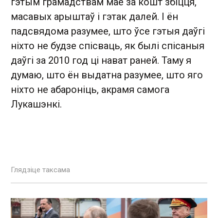
гэтым грамадствам мае за кошт збіцця,
масавых арыштаў і гэтак далей. І ён
падсвядома разумее, што ўсе гэтыя даўгі
ніхто не будзе спісваць, як былі спісаныя
даўгі за 2010 год ці нават раней. Таму я
думаю, што ён выдатна разумее, што яго
ніхто не абароніць, акрамя самога
Лукашэнкі.
Глядзіце таксама