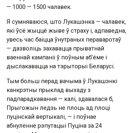
— 1000 — 1500 чалавек.
Я сумняваюся, што Лукашэнка — чалавек,
які ўсё жыццё жыве ў страху і, адпаведна,
увесь час баіцца ўнутраных пераваротаў
— дазволіць захавацца прыватнай
ваеннай кампаніі ў поўным аб’ёме і
дыслакавацца на тэрыторыі Беларусі.
Тым больш перад вачыма ў Лукашэнкі
канкрэтны прыклад выхаду з
падпарадкавання — калі, здавалася б,
Прыгожын ледзь не плоць ад плоці
пуцінскай вертыкалі, — і поўнае
абнуленне рэпутацыі Пуціна за 24