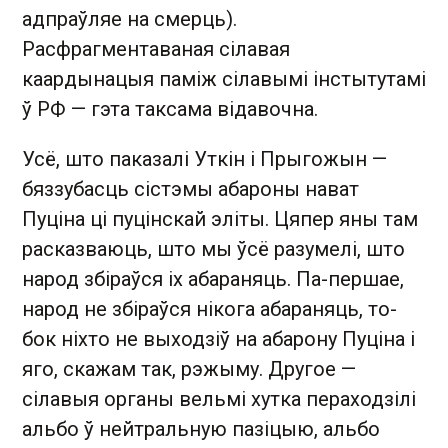
адпраўляе на смерць).
Расфрагментаваная сілавая
каардынацыя паміж сілавымі інстытутамі
ў РФ — гэта таксама відавочна.
Усё, што паказалі Уткін і Прыгожын —
бяззубасць сістэмы абароны нават
Пуціна ці пуцінскай эліты. Цяпер яны там
расказваюць, што мы ўсё разумелі, што
народ збіраўся іх абараняць. Па-першае,
народ не збіраўся нікога абараняць, то-
бок ніхто не выходзіў на абарону Пуціна і
яго, скажам так, рэжыму. Другое —
сілавыя органы вельмі хутка пераходзілі
альбо ў нейтральную пазіцыю, альбо