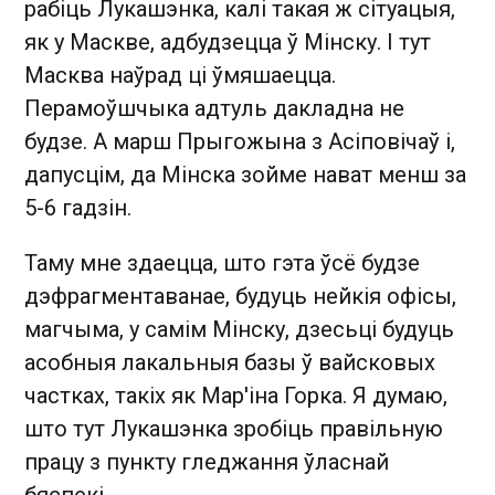
рабіць Лукашэнка, калі такая ж сітуацыя,
як у Маскве, адбудзецца ў Мінску. І тут
Масква наўрад ці ўмяшаецца.
Перамоўшчыка адтуль дакладна не
будзе. А марш Прыгожына з Асіповічаў і,
дапусцім, да Мінска зойме нават менш за
5-6 гадзін.
Таму мне здаецца, што гэта ўсё будзе
дэфрагментаванае, будуць нейкія офісы,
магчыма, у самім Мінску, дзесьці будуць
асобныя лакальныя базы ў вайсковых
частках, такіх як Мар'іна Горка. Я думаю,
што тут Лукашэнка зробіць правільную
працу з пункту гледжання ўласнай