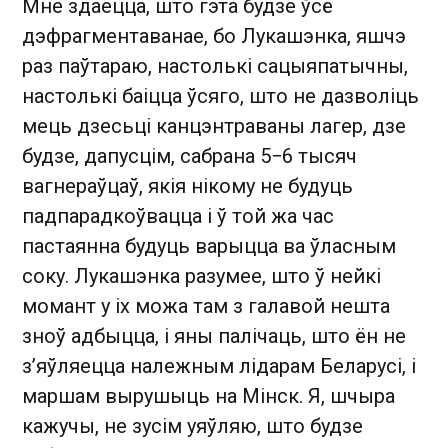
Мне здаецца, што гэта будзе ўсё
дэфрагментаванае, бо Лукашэнка, яшчэ
раз паўтараю, настолькі сацыяпатычны,
настолькі баіцца ўсяго, што не дазволіць
мець дзесьці канцэнтраваны лагер, дзе
будзе, дапусцім, сабрана 5−6 тысяч
вагнераўцаў, якія нікому не будуць
падпарадкоўвацца і ў той жа час
пастаянна будуць варыцца ва ўласным
соку. Лукашэнка разумее, што ў нейкі
момант у іх можа там з галавой нешта
зноў адбыцца, і яны палічаць, што ён не
з’яўляецца належным лідарам Беларусі, і
маршам вырушыць на Мінск. Я, шчыра
кажучы, не зусім уяўляю, што будзе