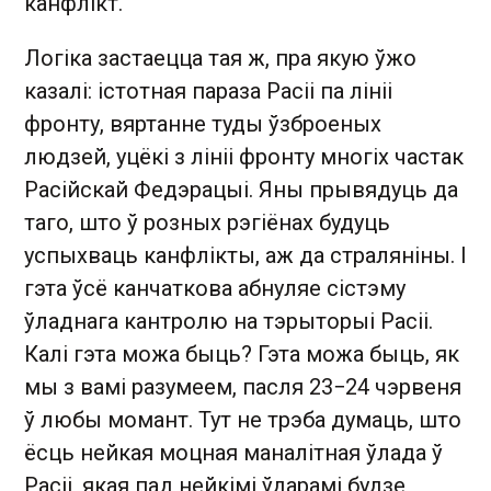
канфлікт.
Логіка застаецца тая ж, пра якую ўжо
казалі: істотная параза Расіі па лініі
фронту, вяртанне туды ўзброеных
людзей, уцёкі з лініі фронту многіх частак
Расійскай Федэрацыі. Яны прывядуць да
таго, што ў розных рэгіёнах будуць
успыхваць канфлікты, аж да страляніны. І
гэта ўсё канчаткова абнуляе сістэму
ўладнага кантролю на тэрыторыі Расіі.
Калі гэта можа быць? Гэта можа быць, як
мы з вамі разумеем, пасля 23−24 чэрвеня
ў любы момант. Тут не трэба думаць, што
ёсць нейкая моцная маналітная ўлада ў
Расіі, якая пад нейкімі ўдарамі будзе