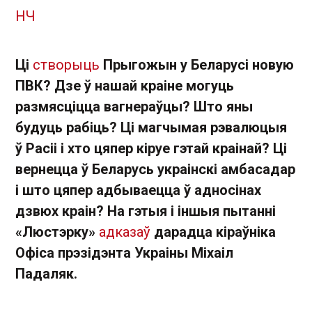
НЧ
Ці
створыць
Прыгожын у Беларусі новую
ПВК? Дзе ў нашай краіне могуць
размясціцца вагнераўцы? Што яны
будуць рабіць? Ці магчымая рэвалюцыя
ў Расіі і хто цяпер кіруе гэтай краінай? Ці
вернецца ў Беларусь украінскі амбасадар
і што цяпер адбываецца ў адносінах
дзвюх краін? На гэтыя і іншыя пытанні
«Люстэрку»
адказаў
дарадца кіраўніка
Офіса прэзідэнта Украіны Міхаіл
Падаляк.