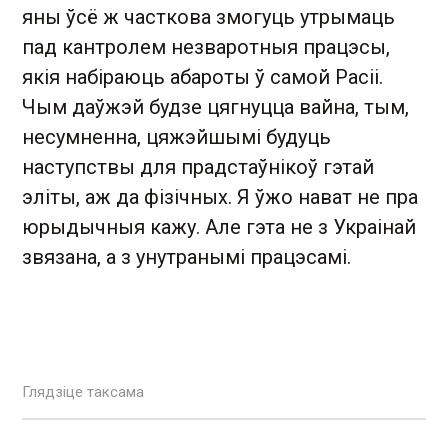
яны ўсё ж часткова змогуць утрымаць
пад кантролем незваротныя працэсы,
якія набіраюць абароты ў самой Расіі.
Чым даўжэй будзе цягнуцца вайна, тым,
несумненна, цяжэйшымі будуць
наступствы для прадстаўнікоў гэтай
эліты, аж да фізічных. Я ўжо нават не пра
юрыдычныя кажу. Але гэта не з Украінай
звязана, а з унутранымі працэсамі.
Глядзіце таксама