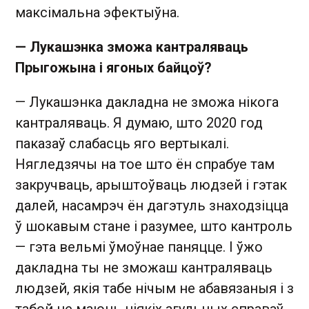
максімальна эфектыўна.
— Лукашэнка зможа кантраляваць
Прыгожына і ягоных байцоў?
— Лукашэнка дакладна не зможа нікога
кантраляваць. Я думаю, што 2020 год
паказаў слабасць яго вертыкалі.
Нягледзячы на тое што ён спрабуе там
закручваць, арыштоўваць людзей і гэтак
далей, насамрэч ён дагэтуль знаходзіцца
ў шокавым стане і разумее, што кантроль
— гэта вельмі ўмоўнае паняцце. І ўжо
дакладна ты не зможаш кантраляваць
людзей, якія табе нічым не абавязаныя і з