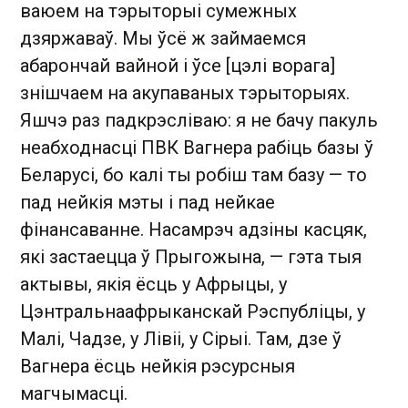
ваюем на тэрыторыі сумежных
дзяржаваў. Мы ўсё ж займаемся
абарончай вайной і ўсе [цэлі ворага]
знішчаем на акупаваных тэрыторыях.
Яшчэ раз падкрэсліваю: я не бачу пакуль
неабходнасці ПВК Вагнера рабіць базы ў
Беларусі, бо калі ты робіш там базу — то
пад нейкія мэты і пад нейкае
фінансаванне. Насамрэч адзіны касцяк,
які застаецца ў Прыгожына, — гэта тыя
актывы, якія ёсць у Афрыцы, у
Цэнтральнаафрыканскай Рэспубліцы, у
Малі, Чадзе, у Лівіі, у Сірыі. Там, дзе ў
Вагнера ёсць нейкія рэсурсныя
магчымасці.