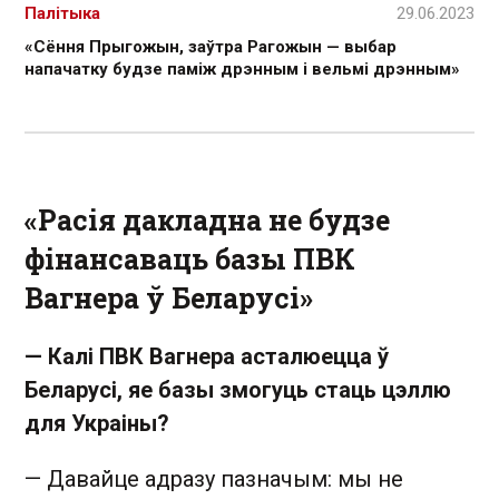
Палітыка
29.06.2023
«Сёння Прыгожын, заўтра Рагожын — выбар
напачатку будзе паміж дрэнным і вельмі дрэнным»
«Расія дакладна не будзе
фінансаваць базы ПВК
Вагнера ў Беларусі»
— Калі ПВК Вагнера асталюецца ў
Беларусі, яе базы змогуць стаць цэллю
для Украіны?
— Давайце адразу пазначым: мы не