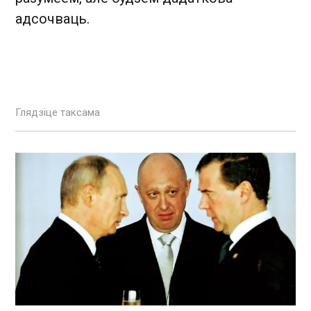
адсочваць.
Глядзіце таксама