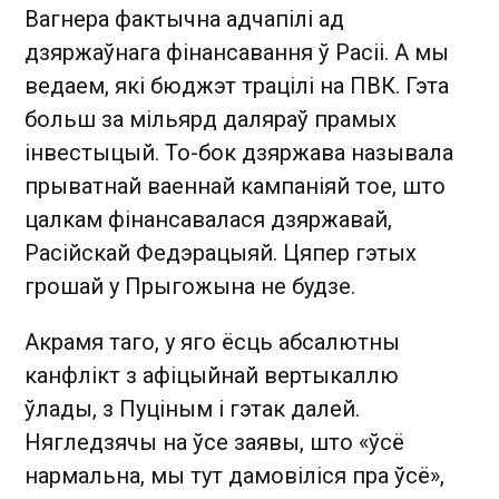
Вагнера фактычна адчапілі ад
дзяржаўнага фінансавання ў Расіі. А мы
ведаем, які бюджэт трацілі на ПВК. Гэта
больш за мільярд даляраў прамых
інвестыцый. То-бок дзяржава называла
прыватнай ваеннай кампаніяй тое, што
цалкам фінансавалася дзяржавай,
Расійскай Федэрацыяй. Цяпер гэтых
грошай у Прыгожына не будзе.
Акрамя таго, у яго ёсць абсалютны
канфлікт з афіцыйнай вертыкаллю
ўлады, з Пуціным і гэтак далей.
Нягледзячы на ўсе заявы, што «ўсё
нармальна, мы тут дамовіліся пра ўсё»,