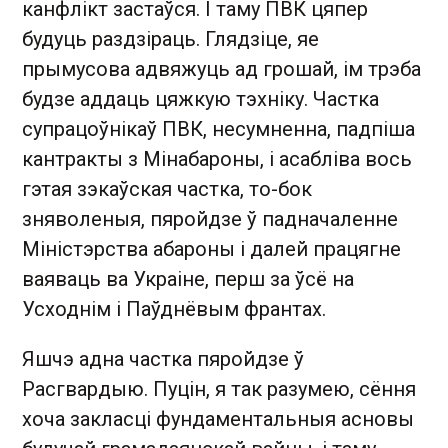
канфлікт застаўся. І таму ПВК цяпер
будуць раздзіраць. Глядзіце, яе
прымусова адвяжуць ад грошай, ім трэба
будзе аддаць цяжкую тэхніку. Частка
супрацоўнікаў ПВК, несумненна, падпіша
кантракты з Мінабароны, і асабліва вось
гэтая зэкаўская частка, то-бок
зняволеныя, пяройдзе ў падначаленне
Міністэрства абароны і далей працягне
ваяваць ва Украіне, перш за ўсё на
Усходнім і Паўднёвым франтах.
Яшчэ адна частка пяройдзе ў
Расгвардыю. Пуцін, я так разумею, сёння
хоча закласці фундаментальныя асновы