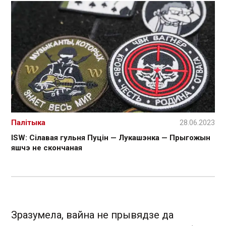
Палітыка
28.06.2023
ISW: Сілавая гульня Пуцін — Лукашэнка — Прыгожын
яшчэ не скончаная
Зразумела, вайна не прывядзе да