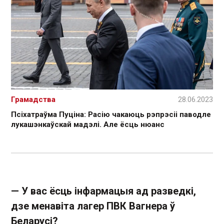
Грамадства
28.06.2023
Псіхатраўма Пуціна: Расію чакаюць рэпрэсіі паводле
лукашэнкаўскай мадэлі. Але ёсць нюанс
— У вас ёсць інфармацыя ад разведкі,
дзе менавіта лагер ПВК Вагнера ў
Беларусі?