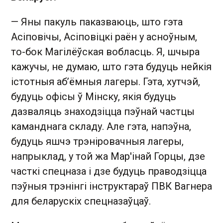
— Яны пакуль паказваюць, што гэта
Асіповічы, Асіповіцкі раён у асноўным,
то-бок Магілёўская вобласць. Я, шчыра
кажучы, не думаю, што гэта будуць нейкія
істотныя аб’ёмныя лагеры. Гэта, хутчэй,
будуць офісы ў Мінску, якія будуць
дазваляць знаходзіцца пэўнай частцы
каманднага складу. Але гэта, напэўна,
будуць яшчэ трэніровачныя лагеры,
напрыклад, у той жа Мар'інай Горцы, дзе
часткі спецназа і дзе будуць праводзіцца
пэўныя трэнінгі інструктараў ПВК Вагнера
для беларускіх спецназаўцаў.