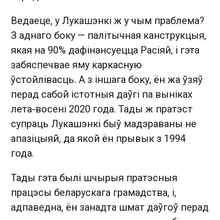
Ведаеце, у Лукашэнкі ж у чым праблема?
З аднаго боку — палітычная канструкцыя,
якая на 90% дафінансуецца Расіяй, і гэта
забяспечвае яму каркасную
ўстойлівасць. А з іншага боку, ён жа ўзяў
перад сабой істотныя даўгі па выніках
лета-восені 2020 года. Тады ж пратэст
супраць Лукашэнкі быў мадэраваны не
апазіцыяй, да якой ён прывык з 1994
года.
Тады гэта былі шчырыя пратэсныя
працэсы беларускага грамадства, і,
адпаведна, ён занадта шмат даўгоў перад