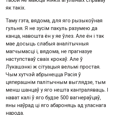
табой не маюць ніякіх агульных справаў
як такіх.
Таму гэта, вядома, для яго рызыкоўная
гульня. Я не зусім пакуль разумею да
канца, навошта ён у яе ўлез. Але ён і так
мае досыць слабыя аналітычныя
магчымасці і, вядома, не прагназуе
наступстваў сваіх крокаў. Але ў
Лукашэнкі ж сітуацыя вельмі простая.
Чым хутчэй абрынецца Расія ў
цяперашнім палітычным выглядзе, тым
менш шанцаў у яго нешта кантраляваць. І
нават калі ў яго будзе 500 вагнераўцаў,
яны наўрад ці яго абароняць ад уласнага
народа.