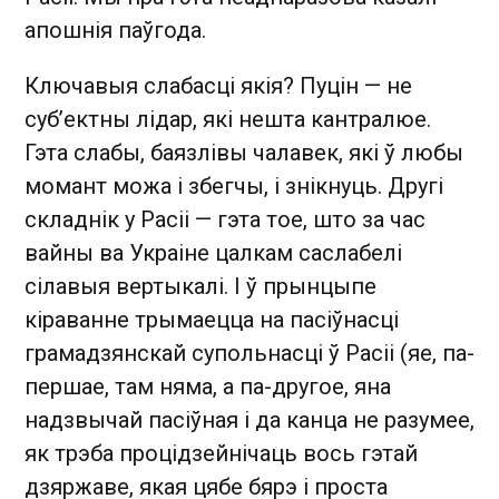
апошнія паўгода.
Ключавыя слабасці якія? Пуцін — не
суб’ектны лідар, які нешта кантралюе.
Гэта слабы, баязлівы чалавек, які ў любы
момант можа і збегчы, і знікнуць. Другі
складнік у Расіі — гэта тое, што за час
вайны ва Украіне цалкам саслабелі
сілавыя вертыкалі. І ў прынцыпе
кіраванне трымаецца на пасіўнасці
грамадзянскай супольнасці ў Расіі (яе, па-
першае, там няма, а па-другое, яна
надзвычай пасіўная і да канца не разумее,
як трэба процідзейнічаць вось гэтай
дзяржаве, якая цябе бярэ і проста