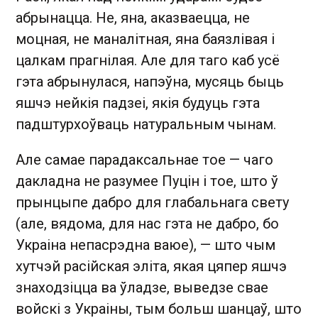
абрынацца. Не, яна, аказваецца, не
моцная, не маналітная, яна баязлівая і
цалкам прагнілая. Але для таго каб усё
гэта абрынулася, напэўна, мусяць быць
яшчэ нейкія падзеі, якія будуць гэта
падштурхоўваць натуральным чынам.
Але самае парадаксальнае тое — чаго
дакладна не разумее Пуцін і тое, што ў
прынцыпе дабро для глабальнага свету
(але, вядома, для нас гэта не дабро, бо
Украіна непасрэдна ваюе), — што чым
хутчэй расійская эліта, якая цяпер яшчэ
знаходзіцца ва ўладзе, выведзе свае
войскі з Украіны, тым больш шанцаў, што