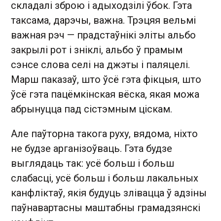
складалі зброю і адыходзілі ўбок. Гэта
таксама, дарэчы, важна. Трэцяя вельмі
важная рэч — прадстаўнікі эліты альбо
закрылі рот і зніклі, альбо ў прамым
сэнсе слова селі на джэты і паляцелі.
Марш паказаў, што ўсё гэта фікцыя, што
ўсё гэта пацёмкінская вёска, якая можа
абрынуцца пад сістэмным ціскам.
Але паўторна такога руху, вядома, ніхто
не будзе арганізоўваць. Гэта будзе
выглядаць так: усё больш і больш
слабасці, усё больш і больш лакальных
канфліктаў, якія будуць злівацца ў адзіны
паўнавартасны маштабны грамадзянскі