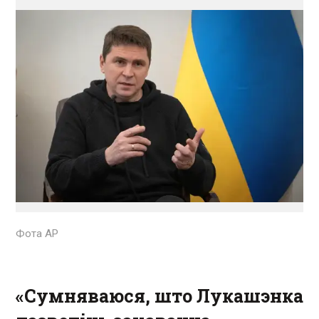
Фота AP
«Сумняваюся, што Лукашэнка