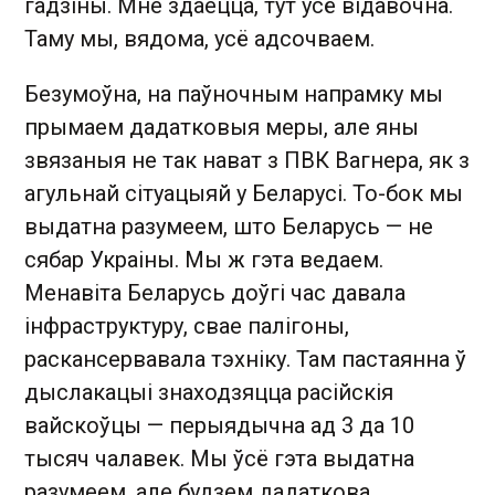
гадзіны. Мне здаецца, тут усё відавочна.
Таму мы, вядома, усё адсочваем.
Безумоўна, на паўночным напрамку мы
прымаем дадатковыя меры, але яны
звязаныя не так нават з ПВК Вагнера, як з
агульнай сітуацыяй у Беларусі. То-бок мы
выдатна разумеем, што Беларусь — не
сябар Украіны. Мы ж гэта ведаем.
Менавіта Беларусь доўгі час давала
інфраструктуру, свае палігоны,
раскансервавала тэхніку. Там пастаянна ў
дыслакацыі знаходзяцца расійскія
вайскоўцы — перыядычна ад 3 да 10
тысяч чалавек. Мы ўсё гэта выдатна
разумеем, але будзем дадаткова