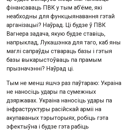
фінансаваць ПВК у тым аб’ёме, які
неабходны для функцыянавання гэтай
арганізацыі? Наўрад. Ці будзе ў ПВК
Вагнера задача, якую будзе ставіць,
напрыклад, Лукашэнка для таго, каб яны
маглі сапраўды ствараць базы і гэтыя
базы выкарыстоўваць па прамым
прызначэнні? Наўрад ці.
Тым не менш яшчэ раз паўтараю: Украіна
не наносіць удары па сумежных
дзяржавах. Украіна наносіць удары па
інфраструктуры расійскай арміі на
акупаваных тэрыторыях, робіць гэта
эфектыўна і будзе гэта рабіць