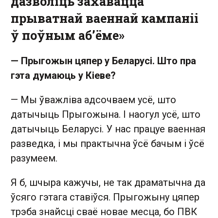
дазволіць захавацца
прыватнай ваеннай кампаніі
ў поўным аб’ёме»
— Прыгожын цяпер у Беларусі. Што пра
гэта думаюць у Кіеве?
— Мы ўважліва адсочваем усё, што
датычыць Прыгожына. І наогул усё, што
датычыць Беларусі. У нас працуе ваенная
разведка, і мы практычна ўсё бачым і ўсё
разумеем.
Я б, шчыра кажучы, не так драматычна да
ўсяго гэтага ставіўся. Прыгожыну цяпер
трэба знайсці сваё новае месца, бо ПВК