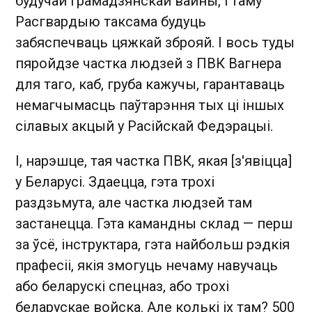
будучай грамадзянскай вайны, і таму
Расгвардыю таксама будуць
забяспечваць цяжкай зброяй. І вось туды
пяройдзе частка людзей з ПВК Вагнера
для таго, каб, груба кажучы, гарантаваць
немагчымасць паўтарэння тых ці іншых
сілавых акцый у Расійскай Федэрацыі.
І, нарэшце, тая частка ПВК, якая [з'явіцца]
у Беларусі. Здаецца, гэта трохі
раздзьмута, але частка людзей там
застанецца. Гэта камандны склад — перш
за ўсё, інструктара, гэта найбольш рэдкія
прафесіі, якія змогуць нечаму навучаць
або беларускі спецназ, або трохі
беларускае войска. Але колькі іх там? 500