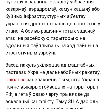
пунктаў кіравання, складоў узбраення,
казармаў, аэрадромаў, камунікацыяў або
буйных інфраструктурных аб’ектаў
украінскія дроны вырашыць проста не ў
стане. А без вырашэння гэтых задачаў
атакі на расейскую тэрыторыю не
здольныя паўплываць на ход вайны на
стратэгічным узроўні.
Захад пакуль ухіляецца ад маштабных
паставак Украіне дальнабойных ракетаў.
Саюзнікі
занепакоены тым, што Украіна
пачне выкарыстоўваць іх на тэрыторыі
РФ, а гэта ў сваю чаргу прывядзе да
эскалацыі канфлікту. Таму ЗША дасюль
не далі згоды на пастаўкі ракетаў