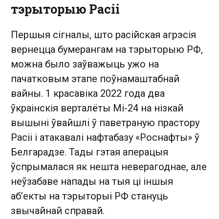
тэрыторыю Расіі
Першыя сігналы, што расійская агрэсія
вернецца бумерангам на тэрыторыю РФ,
можна было заўважыць ужо на
пачатковым этапе поўнамаштабнай
вайны. 1 красавіка 2022 года два
ўкраінскія верталёты Мі-24 на нізкай
вышыні ўвайшлі ў паветраную прастору
Расіі і атакавалі нафтабазу «Роснафты» ў
Белгарадзе. Тады гэтая аперацыя
ўспрымалася як нешта неверагоднае, але
неўзабаве напады на тыя ці іншыя
абʼекты на тэрыторыі РФ стануць
звычайнай справай.