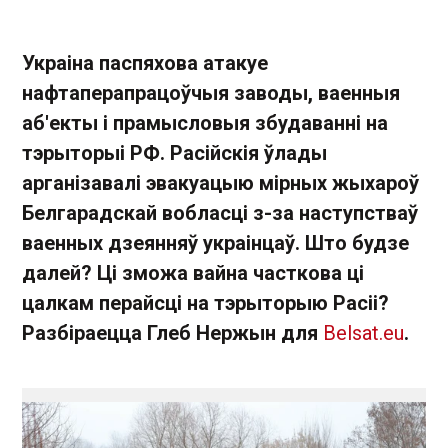
Украіна паспяхова атакуе
нафтаперапрацоўчыя заводы, ваенныя
аб'екты і прамысловыя збудаванні на
тэрыторыі РФ. Расійскія ўлады
арганізавалі эвакуацыю мірных жыхароў
Белгарадскай вобласці з-за наступстваў
ваенных дзеянняў украінцаў. Што будзе
далей? Ці зможа вайна часткова ці
цалкам перайсці на тэрыторыю Расіі?
Разбіраецца Глеб Нержын для
Belsat.eu
.