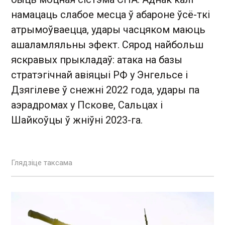
намацаць слабое месца ў абароне ўсё-ткі
атрымоўваецца, удары часцяком маюць
ашаламляльны эфект. Сярод найбольш
яскравых прыкладаў: атака на базы
стратэгічнай авіяцыі РФ у Энгельсе і
Дзягілеве ў снежні 2022 года, удары па
аэрадромах у Пскове, Сальцах і
Шайкоўцы ў жніўні 2023-га.
Глядзіце таксама