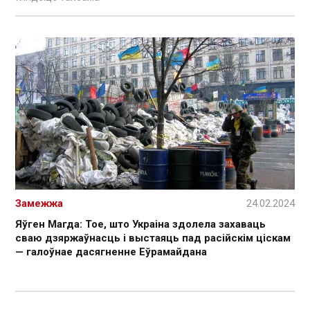
Замежжа
24.02.2024
Яўген Магда: Тое, што Украіна здолела захаваць
сваю дзяржаўнасць і выстаяць пад расійскім ціскам
— галоўнае дасягненне Еўрамайдана