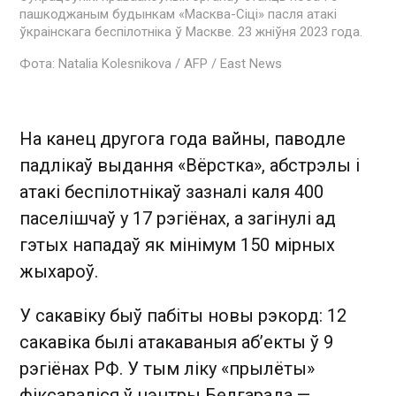
пашкоджаным будынкам «Масква-Сіці» пасля атакі
ўкраінскага беспілотніка ў Маскве. 23 жніўня 2023 года.
Фота: Natalia Kolesnikova / AFP / East News
На канец другога года вайны, паводле
падлікаў выдання «Вёрстка», абстрэлы і
атакі беспілотнікаў зазналі каля 400
паселішчаў у 17 рэгіёнах, а загінулі ад
гэтых нападаў як мінімум 150 мірных
жыхароў.
У сакавіку быў пабіты новы рэкорд: 12
сакавіка былі атакаваныя аб’екты ў 9
рэгіёнах РФ. У тым ліку «прылёты»
фіксаваліся ў цэнтры Белгарада —