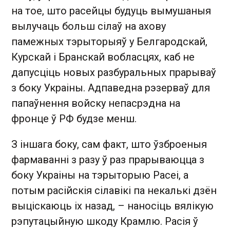
на тое, што расейцы будуць вымушаныя
вылучаць больш сілаў на ахову
памежных тэрыторыяў у Белгародскай,
Курскай і Бранскай вобласцях, каб не
дапусціць новых разбуральных прарываў
з боку Украіны. Адпаведна рэзерваў для
папаўнення войску непасрэдна на
фронце ў РФ будзе менш.
З іншага боку, сам факт, што ўзброеныя
фармаванні з разу ў раз прарываюцца з
боку Украіны на тэрыторыю Расеі, а
потым расійскія сілавікі па некалькі дзён
выціскаюць іх назад, – наносіць вялікую
рэпутацыйную шкоду Крамлю. Расія ў