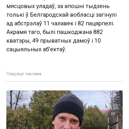
мясцовых уладаў, за апошні тыдзень
толькі ў Белгародскай вобласці загінулі
ад абстрэлаў 11 чалавек і 82 пацярпелі.
Акрамя таго, былі пашкоджана 882
кватэры, 49 прыватных дамоў і 10
сацыяльных абʼектаў.
Глядзіце таксама