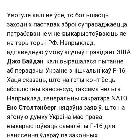
Увогуле калі не ўсе, то большасць
заходніх паставак зброі суправаджаецца
патрабаваннем не выкарыстоўваюць яе
на тэрыторыі РФ. Напрыклад,
адпаведную ўмову агучыў прэзідэнт ЗША
Джо Байдэн
, калі вырашалася пытанне
аб перадачы Украіне знішчальнікаў F-16.
Хаця сказаць, што на гэты конт ёсць
абсалютны кансэнсус, таксама нельга.
Напрыклад, генеральны сакратара NATO
Енс Столтэнберг
нядаўна заявіў, што на
ягоную думку Украіна мае права
выкарыстоўваць самалёты F-16 для
нанясення ўдараў па законных