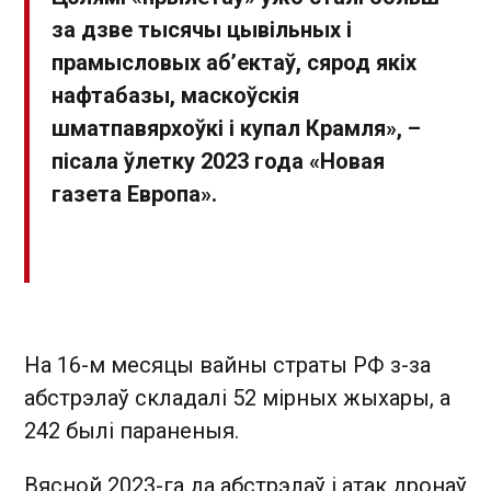
за дзве тысячы цывільных і
прамысловых абʼектаў, сярод якіх
нафтабазы, маскоўскія
шматпавярхоўкі і купал Крамля», –
пісала ўлетку 2023 года «Новая
газета Европа».
На 16-м месяцы вайны страты РФ з-за
абстрэлаў складалі 52 мірных жыхары, а
242 былі параненыя.
Вясной 2023-га да абстрэлаў і атак дронаў