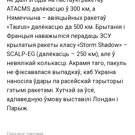
ATACMS далёкасцю ў 300 км, а
Нямеччына – авіяцыйных ракетаў
«Taurus» далёкасцю да 500 км. Брытанія і
Францыя наважыліся перадаць ЗСУ
крылатыя ракеты класу «Storm Shadow» –
SCALP-EG (далёкасць – 250 км), але ў
невялікай колькасці. Акрамя таго, пакуль
не фіксавалася выпадкаў, каб Украіна
наносіла ўдары па расейскай тэрыторыі
гэтымі ракетамі. Хутчэй за ўсё,
адпаведную ўмову выставілі Лондан і
Парыж.
Глядзіце таксама