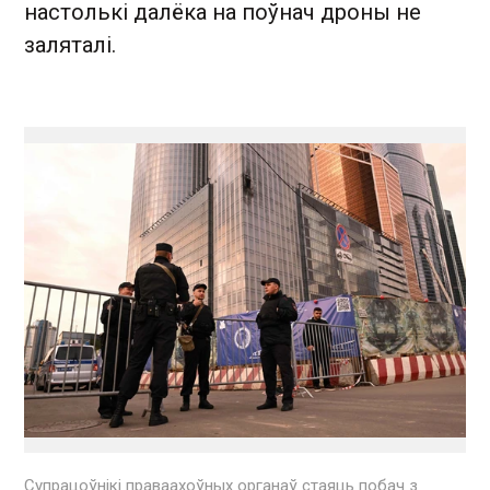
настолькі далёка на поўнач дроны не
заляталі.
Супрацоўнікі праваахоўных органаў стаяць побач з