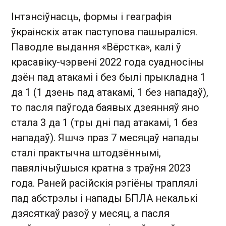
Інтэнсіўнасць, формы і геаграфія
ўкраінскіх атак паступова пашыраліся.
Паводле выдання «Вёрстка», калі ў
красавіку-чэрвені 2022 года суадносіны
дзён пад атакамі і без былі прыкладна 1
да 1 (1 дзень пад атакамі, 1 без нападаў),
то пасля паўгода баявых дзеянняў яно
стала 3 да 1 (тры дні пад атакамі, 1 без
нападаў). Яшчэ праз 7 месяцаў напады
сталі практычна штодзённымі,
павялічыўшыся кратна з траўня 2023
года. Раней расійскія рэгіёны траплялі
пад абстрэлы і напады БПЛА некалькі
дзясяткаў разоў у месяц, а пасля