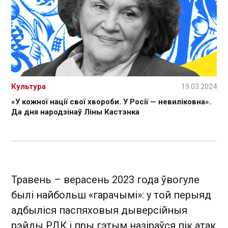
Культура
19.03.2024
«У кожної нації свої хвороби. У Росії — невиліковна».
Да дня народзінаў Ліны Кастэнка
Травень – верасень 2023 года ўвогуле
былі найбольш «гарачымі»: у той перыяд
адбыліся паспяховыя дыверсійныя
рэйды РДК і пры гэтым назіраўся пік атак