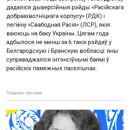
дадаліся дыверсійныя рэйды «Расійскага
добраахвотніцкага корпусу» (РДК) і
легіёну «Свабодная Расія» (ЛСР), якія
ваююць на баку Украіны. Цягам года
адбылося не менш за 6 такіх рэйдаў у
Белгародскую і Бранскую вобласці: яны
суправаджаліся інтэнсіўнымі баямі ў
расійскіх памежных паселішчах.
Глядзіце таксама