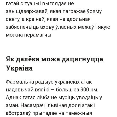
гэтай сітуацыі выглядае не
звышдзяржавай, якая пагражае ўсяму
свету, а краінай, якая не здольная
забяспечыць ахову ўласных межаў і якую
можна перамагчы.
Як далёка можа дацягнуцца
Украіна
Фармальна радыус украінскіх атак
надзвычай вялікі — больш за 900 км.
Аднак гэтая лічба не мусіць уводзіць у
зман. Насамрэч ільвіная доля атак і
абстрэлаў прыпадае на памежныя