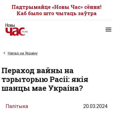
Падтрымайце «Новы Час» сёння!
Каб было што чытаць заўтра
Напад на Украіну
Пераход вайны на
тэрыторыю Расіі: якія
шанцы мае Украіна?
Палітыка
20.03.2024