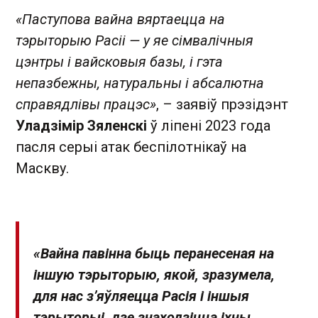
«Паступова вайна вяртаецца на
тэрыторыю Расіі — у яе сімвалічныя
цэнтры і вайсковыя базы, і гэта
непазбежны, натуральны і абсалютна
справядлівы працэс»
, – заявіў прэзідэнт
Уладзімір Зяленскі
ў ліпені 2023 года
пасля серыі атак беспілотнікаў на
Маскву.
«Вайна павінна быць перанесеная на
іншую тэрыторыю, якой, зразумела,
для нас з’яўляецца Расія і іншыя
тэрыторыі, дзе знаходзіцца іхны