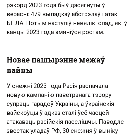
рэкорд 2023 года быў дасягнуты ў
верасні: 479 выпадкаў абстрэлаў і атак
БПЛА. Потым наступіў невялікі спад, які ў
канцы 2023 года змяніўся ростам.
Новае пашырэнне межаў
вайны
У снежні 2023 года Расія распачала
новую кампанію паветранага тэрору
супраць гарадоў Украіны, а ўкраінскія
вайскоўцы ў адказ сталі ўсё часцей
атакаваць расійскія паселішчы. Паводле
звестак уладаў РФ, 30 снежня ў выніку