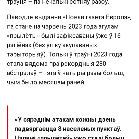
траўня – па некалькі сотняў разоў.
Паводле выдання «Новая газета Европа»,
па стане на чэрвень 2023 года агулам
«прылёты» былі зафіксаваны ўжо ў 16
рэгіёнах (без уліку акупаваных
тэрыторыяў). Толькі ў траўні 2023 года
стала вядома пра рэкордныя 280
абстрэлаў – гэта ў чатыры разы больш,
чым было месяцам раней.
«У сярэднім атакам кожны дзень
падвяргаецца 8 населеных пунктаў.
Цэлямі «прылётаў» ужо сталі больш