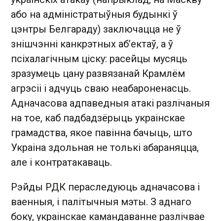
або на адміністратыўныя будынкі ў
цэнтры Белгараду) заключацца не ў
знішчэнні канкрэтных аб’ектаў, а ў
псіхалагічным ціску: расейцы мусяць
зразумець цану развязанай Крамлём
агрэсіі і адчуць сваю неабароненасць.
Адначасова адпаведныя атакі разлічаныя
на тое, каб падбадзёрыць украінскае
грамадства, якое павінна бачыць, што
Украіна здольная не толькі абараняцца,
але і контратакаваць.
Рэйды РДК пераследуюць адначасова і
ваенныя, і палітычныя мэты. З аднаго
боку, украінскае камандаванне разлічвае