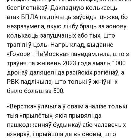
беспілотнікаў. Дакладную колькасць
атак БПЛА падлічыць заўсёды цяжка, бо
незразумела, якую лічбу браць за аснову:
колькасць запушчаных або тых, што
трапілі ў цэль. Напрыклад, выданне
«Говорит НеМосква» паведамляла, што з
траўня па жнівень 2023 года амаль 1000
дронаў даляцелі да расійскіх рэгіёнаў, а
РБК падлічыла, што толькі ў жніўні іх
было больш за 500.
«Вёрстка» ўлічыла ў сваім аналізе толькі
тыя «прылёты», якія прывялі да
пашкоджанняў будынкаў або чалавечых
ахвяраў, і прыйшла да высновы, што