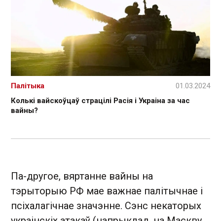
Палітыка
01.03.2024
Колькі вайскоўцаў страцілі Расія і Украіна за час
вайны?
Па-другое, вяртанне вайны на
тэрыторыю РФ мае важнае палітычнае і
псіхалагічнае значэнне. Сэнс некаторых
украінскіх атакаў (напрыклад, на Маскву