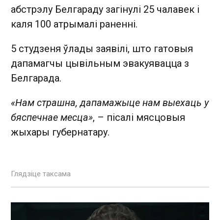
абстрэлу Белгараду загінулі 25 чалавек і
каля 100 атрымалі раненні.
5 студзеня ўлады заявілі, што гатовыя
дапамагчы цывільным эвакуявацца з
Белгарада.
«Нам страшна, дапамажыце нам выехаць у
бяспечнае месца»
, – пісалі мясцовыя
жыхары губернатару.
Глядзіце таксама