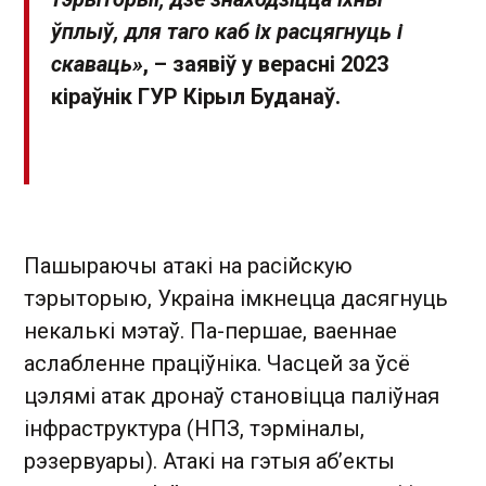
ўплыў, для таго каб іх расцягнуць і
скаваць»
, – заявіў у верасні 2023
кіраўнік ГУР
Кірыл Буданаў
.
Пашыраючы атакі на расійскую
тэрыторыю, Украіна імкнецца дасягнуць
некалькі мэтаў. Па-першае, ваеннае
аслабленне праціўніка. Часцей за ўсё
цэлямі атак дронаў становіцца паліўная
інфраструктура (НПЗ, тэрміналы,
рэзервуары). Атакі на гэтыя аб’екты