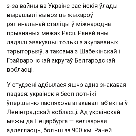
з-за вайны ва Украіне расійскія ўлады
вырашылі вывозіць жыхароў
рэгіянальнай сталіцы ў міжнародна
прызнаных межах Расіі. Раней яны
ладзілі эвакуацыі толькі з акупаваных
тэрыторыяў, а таксама з Шабекінскай і
Грайваронскай акругаў Белгародскай
вобласці.
У студзені адбылася яшчэ адна знакавая
падзея: украінскія беспілотнікі
ўпершыню паспяхова атакавалі аб’екты ў
Ленінградскай вобласці. Ад украінскай
мяжы да Пецярбурга — велізарная
адлегласць, больш за 900 км. Раней