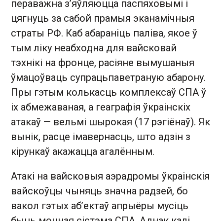
пераважна з’яўляюцца паспяховымі і
цягнуць за сабой прамыя эканамічныя
страты РФ. Каб абараніць паліва, якое ў
тым ліку неабходна для вайсковай
тэхнікі на фронце, расіяне вымушаныя
ўмацоўваць супрацьпаветраную абарону.
Пры гэтым колькасць комплексаў СПА ў
іх абмежаваная, а геаграфія ўкраінскіх
атакаў — вельмі шырокая (17 рэгіёнаў). Як
вынік, расце імавернасць, што адзін з
кірункаў акажацца агалённым.
Атакі на вайсковыя аэрадромы ўкраінскія
вайскоўцы чыняць значна радзей, бо
вакол гэтых аб’ектаў апрыёры мусіць
быць моцная сістэма СПА. Аднак калі