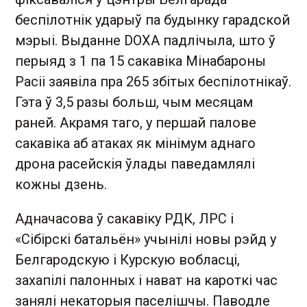
беспілотнік ударыў па будынку гарадской
мэрыі. Выданне DOXA падлічыла, што ў
перыяд з 1 па 15 сакавіка Мінабароны
Расіі заявіла пра 265 збітых беспілотнікаў.
Гэта ў 3,5 разы больш, чым месяцам
раней. Акрамя таго, у першай палове
сакавіка аб атаках як мінімум аднаго
дрона расейскія ўлады паведамлялі
кожны дзень.
Адначасова ў сакавіку РДК, ЛРС і
«Сібірскі батальён» учынілі новы рэйд у
Белгародскую і Курскую вобласці,
захапілі палонных і нават на кароткі час
занялі некаторыя паселішчы. Паводле