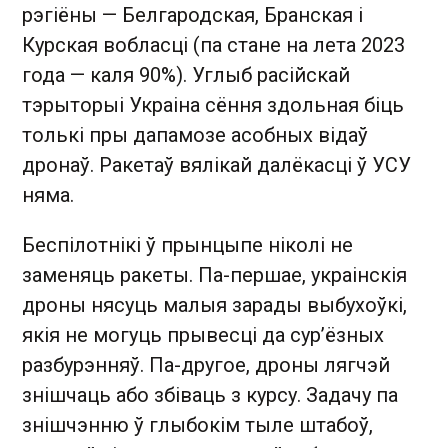
рэгіёны — Белгародская, Бранская і
Курская вобласці (па стане на лета 2023
года — каля 90%). Углыб расійскай
тэрыторыі Украіна сёння здольная біць
толькі пры дапамозе асобных відаў
дронаў. Ракетаў вялікай далёкасці ў УСУ
няма.
Беспілотнікі ў прынцыпе ніколі не
заменяць ракеты. Па-першае, украінскія
дроны нясуць малыя зарады выбухоўкі,
якія не могуць прывесці да сур’ёзных
разбурэнняў. Па-другое, дроны лягчэй
знішчаць або збіваць з курсу. Задачу па
знішчэнню ў глыбокім тыле штабоў,