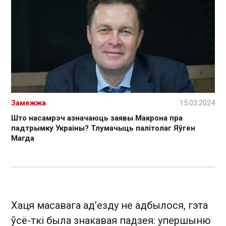
Замежжа
15.03.2024
Што насамрэч азначаюць заявы Макрона пра
падтрымку Украіны? Тлумачыць палітолаг Яўген
Магда
Хаця масавага ад’езду не адбылося, гэта
ўсё-ткі была знакавая падзея: упершыню