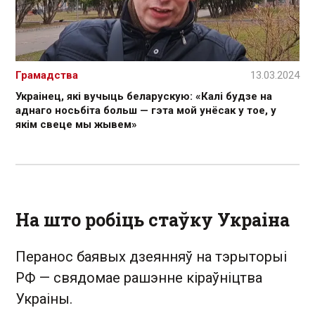
Грамадства
13.03.2024
Украінец, які вучыць беларускую: «Калі будзе на
аднаго носьбіта больш — гэта мой унёсак у тое, у
якім свеце мы жывем»
На што робіць стаўку Украіна
Перанос баявых дзеянняў на тэрыторыі
РФ — свядомае рашэнне кіраўніцтва
Украіны.