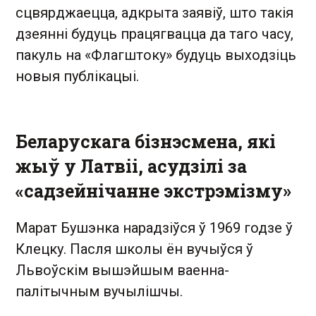
сцвярджаецца, адкрыта заявіў, што такія
дзеянні будуць працягвацца да таго часу,
пакуль на «Флагштоку» будуць выходзіць
новыя публікацыі.
Беларускага бізнэсмена, які
жыў у Латвіі, асудзілі за
«садзейнічанне экстрэмізму»
Марат Бушэнка нарадзіўся ў 1969 годзе ў
Клецку. Пасля школы ён вучыўся ў
Львоўскім вышэйшым ваенна-
палітычным вучылішчы.