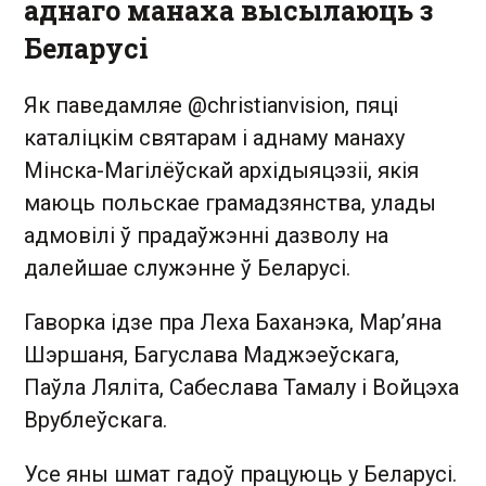
аднаго манаха высылаюць з
Беларусі
Як паведамляе @christianvision, пяці
каталіцкім святарам і аднаму манаху
Мінска-Магілёўскай архідыяцэзіі, якія
маюць польскае грамадзянства, улады
адмовілі ў прадаўжэнні дазволу на
далейшае служэнне ў Беларусі.
Гаворка ідзе пра Леха Баханэка, Мар’яна
Шэршаня, Багуслава Маджэеўскага,
Паўла Ляліта, Сабеслава Тамалу і Войцэха
Врублеўскага.
Усе яны шмат гадоў працуюць у Беларусі.