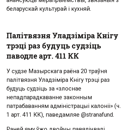
анансуюць мерапрыемствы, звязаныя з
беларускай культурай і кухняй.
Палітвязня Уладзіміра Кнігу
трэці раз будуць судзіць
паводле арт. 411 КК
У судзе Мазырскага раёна 20 траўня
палітвязня Уладзіміра Кнігу трэці раз
будуць судзіць за «злоснае
непадпарадкаванне законным
патрабаванням адміністрацыі калоніі» (ч.
1 арт. 411 КК), паведамляе @stranafund.
Раней яму ўжо двойчы павялічвалі