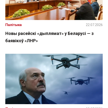
Палітыка
22.07.2026
Новы расейскі «дыплямат» у Беларусі — з
баявікоў «ЛНР»