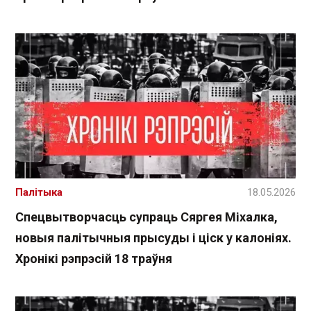
Палітыка
18.05.2026
Спецвытворчасць супраць Сяргея Міхалка,
новыя палітычныя прысуды і ціск у калоніях.
Хронікі рэпрэсій 18 траўня