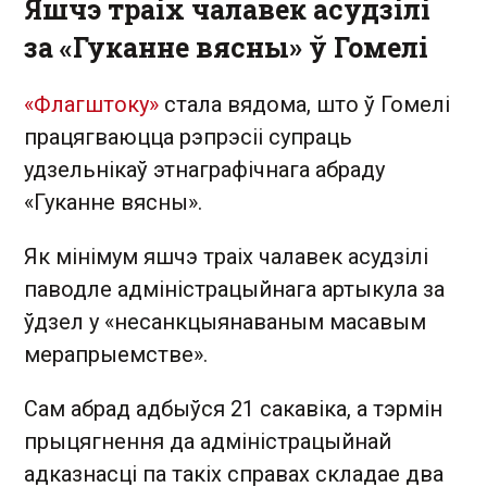
Яшчэ траіх чалавек асудзілі
за «Гуканне вясны» ў Гомелі
«Флагштоку»
стала вядома, што ў Гомелі
працягваюцца рэпрэсіі супраць
удзельнікаў этнаграфічнага абраду
«Гуканне вясны».
Як мінімум яшчэ траіх чалавек асудзілі
паводле адміністрацыйнага артыкула за
ўдзел у «несанкцыянаваным масавым
мерапрыемстве».
Сам абрад адбыўся 21 сакавіка, а тэрмін
прыцягнення да адміністрацыйнай
адказнасці па такіх справах складае два