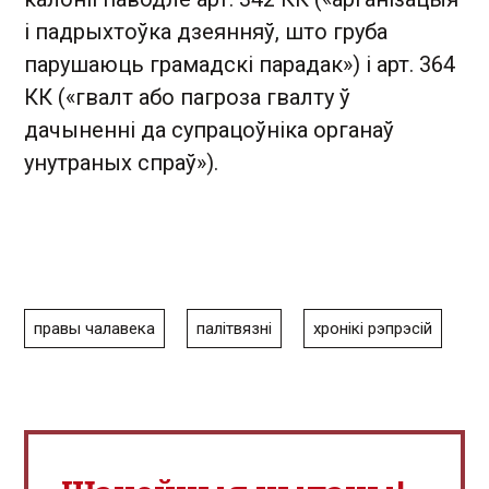
і падрыхтоўка дзеянняў, што груба
парушаюць грамадскі парадак») і арт. 364
КК («гвалт або пагроза гвалту ў
дачыненні да супрацоўніка органаў
унутраных спраў»).
правы чалавека
палітвязні
хронікі рэпрэсій