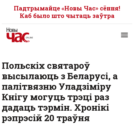
Падтрымайце «Новы Час» сёння!
Каб было што чытаць заўтра
Польскіх святароў
высылаюць з Беларусі, а
палітвязню Уладзіміру
Кнігу могуць трэці раз
дадаць тэрмін. Хронікі
рэпрэсій 20 траўня