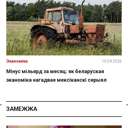
Эканоміка
10.04.2026
Мінус мільярд за месяц: як беларуская
эканоміка нагадвае мексіканскі серыял
ЗАМЕЖЖА
Спасылка без VPN