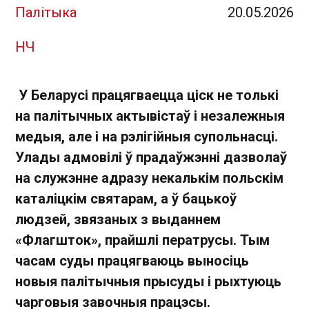
Палітыка
20.05.2026
НЧ
У Беларусі працягваецца ціск не толькі
на палітычных актывістаў і незалежныя
медыя, але і на рэлігійныя супольнасці.
Улады адмовілі ў прадаўжэнні дазволаў
на служэнне адразу некалькім польскім
каталіцкім святарам, а ў бацькоў
людзей, звязаных з выданнем
«Флагшток», прайшлі ператрусы. Тым
часам суды працягваюць выносіць
новыя палітычныя прысуды і рыхтуюць
чарговыя завочныя працэсы.