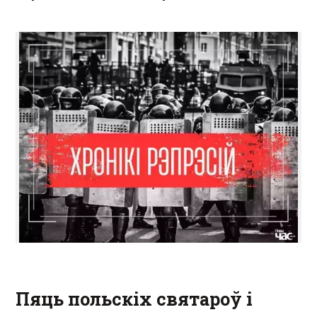
Пяць польскіх святароў і