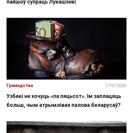
пайшоў супраць Лукашэнкі
Грамадства
17.07.2026
Узбекі не хочуць «па пяцьсот». Ім заплацяць
больш, чым атрымлівае палова беларусаў?