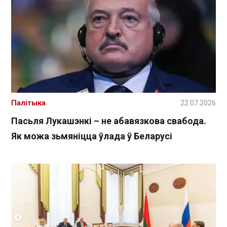
Палітыка
22.07.2026
Пасьля Лукашэнкі – не абавязкова свабода.
Як можа зьмяніцца ўлада ў Беларусі