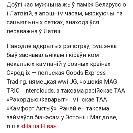
Доўгі час мужчына жыў паміж Беларуссю
і Латвіяй, а апошнім часам, мяркуючы па
сацыяльных сетках, знаходзіўся
пераважна ў Латвіі.
Паводле адкрытых рэгістраў, Бушэнка
быў заснавальнікам і кіраўніком
некалькіх кампаній у розных краінах.
Сярод іх — польская Goods Express
Trading, нямецкая wwi UG, чэшскія MAG
TRIO і Interclouds, а таксама расійскае ТАА
«Рэкордыс Фаварыт» і мінскае ТАА
«Камфорт Актыў». Раней ён таксама
займаўся бізнэсам у Эстоніі і Малдове,
піша
«Наша Ніва»
.