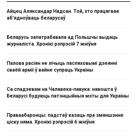
Айцец Аляксандар Надсан. Той, хто працягвае
аб'ядноўваць беларусаў
Беларусь запатрабавала ад Польшчы выдаць
журналіста. Хронікі рэпрэсій 7 жніўня
Палова расіян не лічыць паспяховымі дзеянні
сваёй арміі ў вайне супраць Украіны
Са спадзевам на Чалавека-павука: навошта ў
Беларусі будуюць патэнцыйныя мэты для Украіны
Праваабаронцы: падстаў казаць пра змяншэнне
ціску няма. Хронікі рэпрэсій 6 жніўня