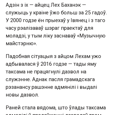
Адзін з іх — айцец Лех Баханэк —
служыць у краіне ўжо больш за 25 гадоў.
У 2000 годзе ён прыехаў у Івянец і з таго
часу рэалізаваў шэраг праектаў для
моладзі, у тым ліку заснаваў «Музычную
майстэрню».
Падобная сітуацыя з айцом Лехам ужо
адбывалася ў 2016 годзе — тады яму
таксама не працягнулі дазвол на
служэнне. Аднак пасля грамадскага
рэзанансу рашэнне адмянілі і выдалі
новы дазвол.
Раней стала вядома, што ўлады таксама