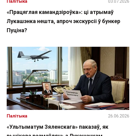
Палітыка
03.07.2026
«Працяглая камандзіроўка»: ці атрымаў
Лукашэнка нешта, апроч экскурсіі ў бункер
Пуціна?
Палітыка
26.06.2026
«Ультыматум Зяленскага» паказаў, як
вынікова размаўляць з Лукашэнкам