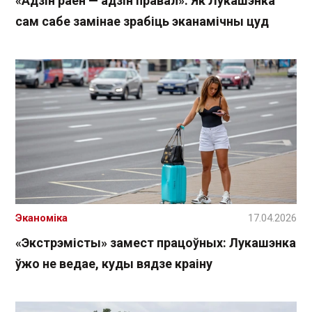
«Адзін раён — адзін правал»: Як Лукашэнка
сам сабе замінае зрабіць эканамічны цуд
Эканоміка
17.04.2026
«Экстрэмісты» замест працоўных: Лукашэнка
ўжо не ведае, куды вядзе краіну