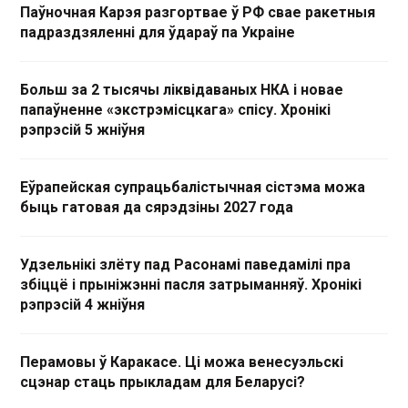
Паўночная Карэя разгортвае ў РФ свае ракетныя
падраздзяленні для ўдараў па Украіне
Больш за 2 тысячы ліквідаваных НКА і новае
папаўненне «экстрэмісцкага» спісу. Хронікі
рэпрэсій 5 жніўня
Еўрапейская супрацьбалістычная сістэма можа
быць гатовая да сярэдзіны 2027 года
Удзельнікі злёту пад Расонамі паведамілі пра
збіццё і прыніжэнні пасля затрыманняў. Хронікі
рэпрэсій 4 жніўня
Перамовы ў Каракасе. Ці можа венесуэльскі
сцэнар стаць прыкладам для Беларусі?