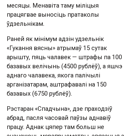
месяцы. Менавіта таму міліцыя
працягвае выносіць пратаколы
ўдзельнікам.
Раней як мінімум адзін удзельнік
«Гукання вясны» атрымаў 15 сутак
арышту, пяць чалавек — штрафы па 100
базавых велічынь (4500 рублёў), а яшчэ
аднаго чалавека, якога палічылі
арганізатарам, аштрафавалі на 150
базавых (6750 рублёў).
Рэстаран «Спадчына», дзе праходзіў
абрад, пасля часовай паўзы аднавіў
працу. Аднак цяпер там больш не