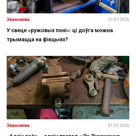
Эканоміка
31.07.2026
У свеце «ружовых поні»: ці доўга можна
трымацца на фікцыях?
Эканоміка
01.05.2026