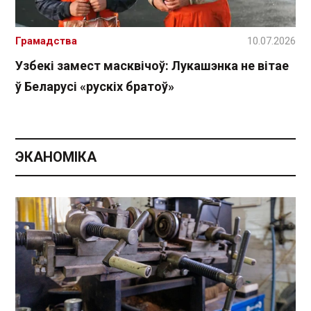
Грамадства
10.07.2026
Узбекі замест масквічоў: Лукашэнка не вітае
ў Беларусі «рускіх братоў»
ЭКАНОМІКА