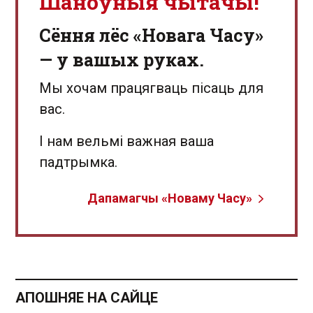
Шаноўныя чытачы!
Сёння лёс «Новага Часу»
— у вашых руках.
Мы хочам працягваць пісаць для
вас.
І нам вельмі важная ваша
падтрымка.
Дапамагчы «Новаму Часу»
АПОШНЯЕ НА САЙЦЕ