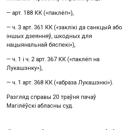
— арт. 188 КК («паклёп»),
— ч. 3 арт. 361 КК («заклікі да санкцый або
іншых дзеянняў, шкодных для
нацыянальнай бяспекі»),
— ч. 1 і ч. 2 арт. 367 КК («паклёп на
Лукашэнку»),
— ч. 1 арт. 368 КК («абраза Лукашэнкі»).
Разгляд справы 20 траўня пачаў
Магілёўскі абласны суд.