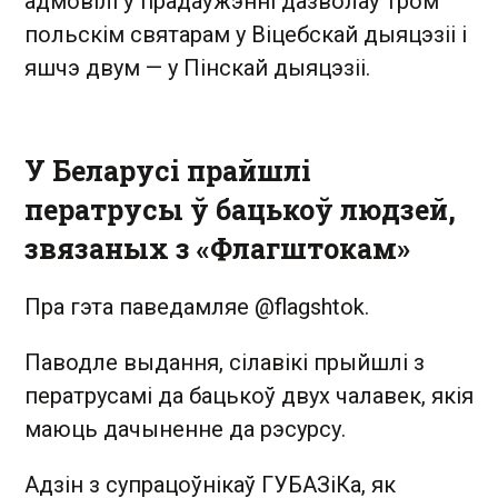
адмовілі ў прадаўжэнні дазволаў тром
польскім святарам у Віцебскай дыяцэзіі і
яшчэ двум — у Пінскай дыяцэзіі.
У Беларусі прайшлі
ператрусы ў бацькоў людзей,
звязаных з «Флагштокам»
Пра гэта паведамляе @flagshtok.
Паводле выдання, сілавікі прыйшлі з
ператрусамі да бацькоў двух чалавек, якія
маюць дачыненне да рэсурсу.
Адзін з супрацоўнікаў ГУБАЗіКа, як