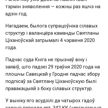
тэрмін зняволення — кожны раз яшчэ на
адзін год.
Нагадаем, былога супрацоўніка сілавых
структур і валанцёра каманды Святланы
Ціханоўскай затрымалі 4 чэрвеня 2020
года.
Падчас суда Кніга не прызнаў віну і
заявіў, што падзеі 29 траўня 2020 года на
плошчы Савецкай у Гродне падчас збору
подпісаў за Святлану Ціханоўскую былі
правакацыяй з боку сілавых структур.
У выніку яго асудзілі да чатырох гадоў
калоніі паводле арт. 342 КК («арганізацыя