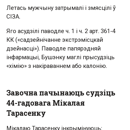
Летась мужчыну затрымалі і змясцілі ў
СІЗА.
Яго асудзілі паводле ч. 1 і ч. 2 арт. 361-4
КК («садзейнічанне экстрэмісцкай
дзейнасці»). Паводле папярэдняй
інфармацыі, Бушэнку маглі прысудзіць
«хімію» з накіраваннем або калонію.
Завочна пачынаюць судзіць
44-гадовага Мікалая
Тарасенку
Мікалаю Тарасенку інкрымінуюць: