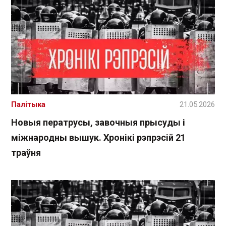
Палітыка
21.05.2026
Новыя ператрусы, завочныя прысуды і
міжнародны вышук. Хронікі рэпрэсій 21
траўня