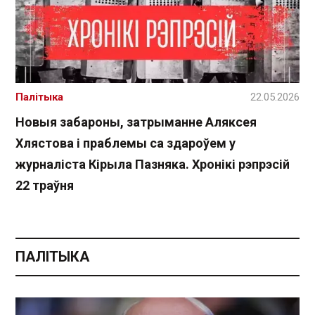
Палітыка
22.05.2026
Новыя забароны, затрыманне Аляксея
Хлястова і праблемы са здароўем у
журналіста Кірыла Пазняка. Хронікі рэпрэсій
22 траўня
ПАЛІТЫКА