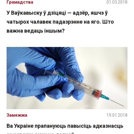
Грамадства
01.03.2018
У Ваўкавыску ў дзіцяці — адзёр, яшчэ ў
чатырох чалавек падазрэнне на яго. Што
важна ведаць іншым?
Замежжа
19.01.2018
Ва Украіне прапануюць павысіць адказнасць