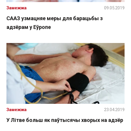
Замежжа
09.05.2019
СААЗ узмацняе меры для барацьбы з
адзёрам у Еўропе
Замежжа
23.04.2019
У Літве больш як паўтысячы хворых на адзёр