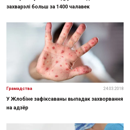
захварэлі больш за 1400 чалавек
Грамадства
24.03.2018
У Жлобіне зафіксаваны выпадак захворвання
на адзёр