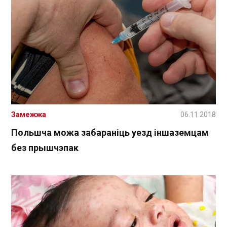
Замежжа
06.11.2018
Польшча можа забараніць уезд іншаземцам
без прышчэпак