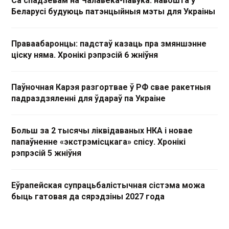
Са спадзевам на Чалавека-павука: навошта ў
Беларусі будуюць патэнцыйныя мэты для Украіны
Праваабаронцы: падстаў казаць пра змяншэнне
ціску няма. Хронікі рэпрэсій 6 жніўня
Паўночная Карэя разгортвае ў РФ свае ракетныя
падраздзяленні для ўдараў па Украіне
Больш за 2 тысячы ліквідаваных НКА і новае
папаўненне «экстрэмісцкага» спісу. Хронікі
рэпрэсій 5 жніўня
Еўрапейская супрацьбалістычная сістэма можа
быць гатовая да сярэдзіны 2027 года