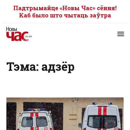
Падтрымайце «Новы Час» сёння!
Каб было што чытаць заўтра
Тэма: адзёр