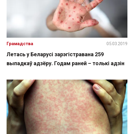
Грамадства
05.03.2019
Летась у Беларусі зарэгістравана 259
выпадкаў адзёру. Годам раней – толькі адзін