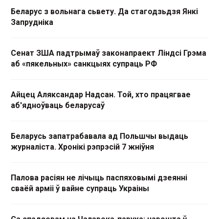
Беларус з вольнага сьвету. Да стагодзьдзя Янкі
Запрудніка
Сенат ЗША падтрымаў законапраект Ліндсі Грэма
аб «пякельных» санкцыях супраць РФ
Айцец Аляксандар Надсан. Той, хто працягвае
аб'ядноўваць беларусаў
Беларусь запатрабавала ад Польшчы выдаць
журналіста. Хронікі рэпрэсій 7 жніўня
Палова расіян не лічыць паспяховымі дзеянні
сваёй арміі ў вайне супраць Украіны