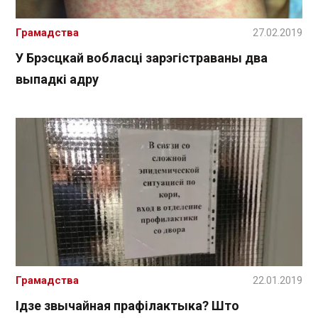
Грамадства
27.02.2019
У Брэсцкай вобласці зарэгістраваны два
выпадкі адру
Грамадства
22.01.2019
Ідзе звычайная прафілактыка? Што