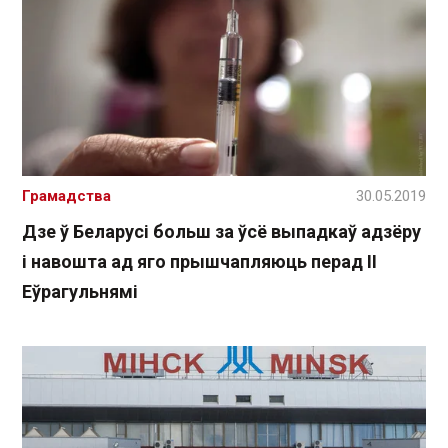
Грамадства
30.05.2019
Дзе ў Беларусі больш за ўсё выпадкаў адзёру
і навошта ад яго прышчапляюць перад II
Еўрагульнямі