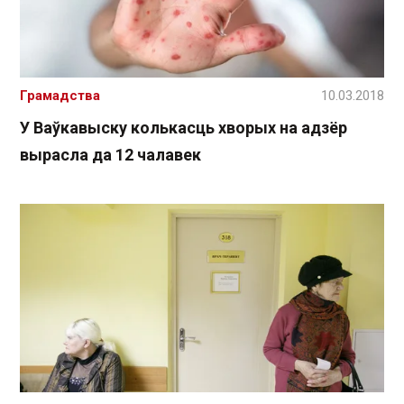
Грамадства
10.03.2018
У Ваўкавыску колькасць хворых на адзёр
вырасла да 12 чалавек