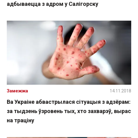
адбываецца з адром у Салігорску
Замежжа
14.11.2018
Ва Украіне абвастрылася сітуацыя з адзёрам:
за тыдзень ўзровень тых, хто захварэў, вырас
на траціну