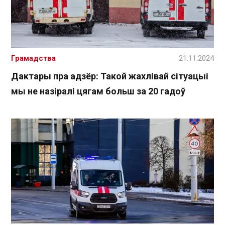
Грамадства
21.11.2024
Дактары пра адзёр: Такой жахлівай сітуацыі
мы не назіралі цягам больш за 20 гадоў