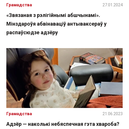
Грамадства
27.01.2024
«Звязаная з рэлігійнымі абшчынамі».
Мінздароўя абвінаваціў антываксераў у
распаўсюдзе адзёру
Грамадства
21.06.2023
Адзёр — наколькі небяспечная гэта хвароба?