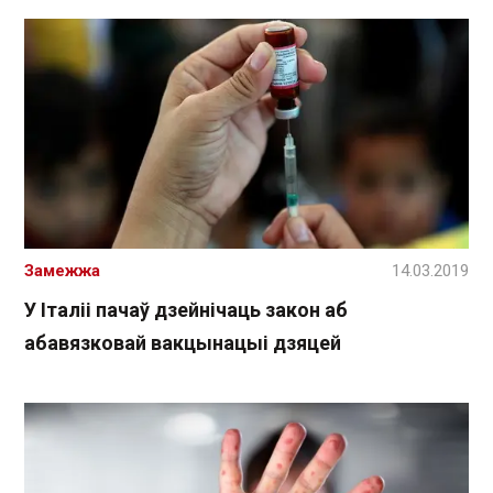
Замежжа
14.03.2019
У Італіі пачаў дзейнічаць закон аб
абавязковай вакцынацыі дзяцей