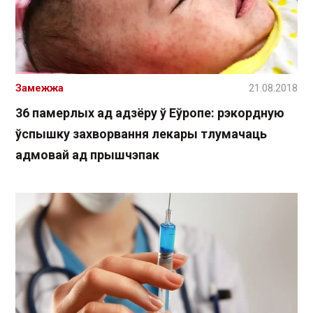
Замежжа
21.08.2018
36 памерлых ад адзёру ў Еўропе: рэкордную
ўспышку захворвання лекары тлумачаць
адмовай ад прышчэпак