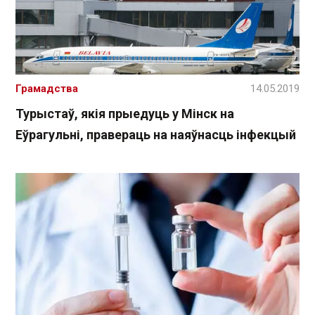
Грамадства
14.05.2019
Турыстаў, якія прыедуць у Мінск на
Еўрагульні, правераць на наяўнасць інфекцый