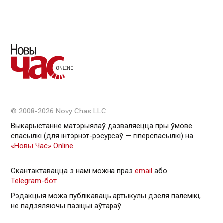
© 2008-2026 Novy Chas LLC
Выкарыстанне матэрыялаў дазваляецца пры ўмове
спасылкі (для інтэрнэт-рэсурсаў — гiперспасылкi) на
«Новы Час» Online
Скантактавацца з намі можна праз
email
або
Telegram-бот
Рэдакцыя можа публікаваць артыкулы дзеля палемікі,
не падзяляючы пазіцыі аўтараў