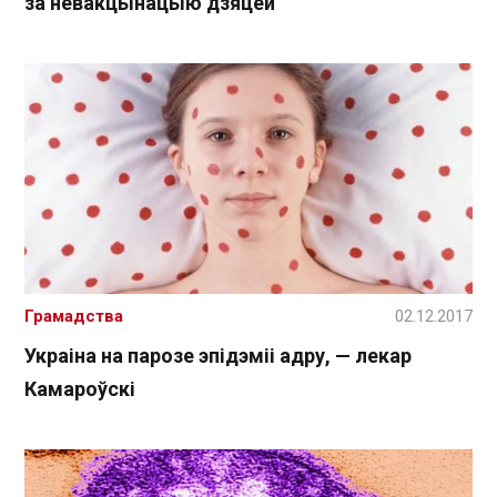
за невакцынацыю дзяцей
Грамадства
02.12.2017
Украіна на парозе эпідэміі адру, — лекар
Камароўскі