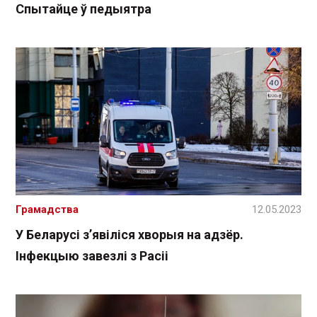
Спытайце ў педыятра
Грамадства
12.05.2023
У Беларусі з’явіліся хворыя на адзёр.
Інфекцыю завезлі з Расіі