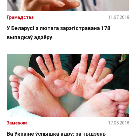
Грамадства
11.07.2018
У Беларусі з лютага зарэгістравана 178
выпадкаў адзёру
Замежжа
17.05.2018
Ва Украіне ўспышка адру: за тыдзень