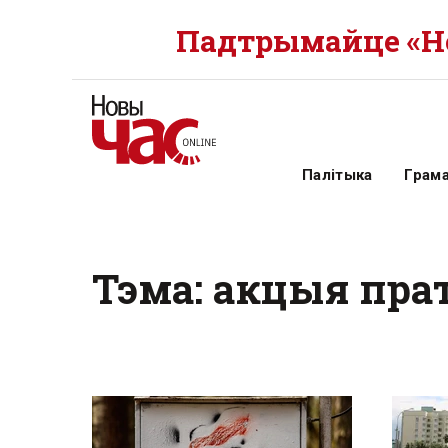
Падтрымайце «Но
Палітыка
Грам
Тэма: акцыя пра