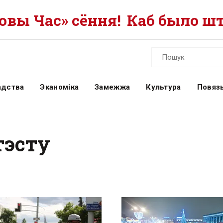
вы Час» сёння!
Каб было шт
адства
Эканоміка
Замежжа
Культура
Повязь
тэсту