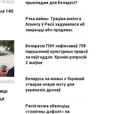
.10.2016
прыкладам для Беларусі?
ыя 140
Рэха вайны: Траціна малога
бізнесу ў Расіі задумалася аб
закрыцці або продажы
Беларускі ПЭН зафіксаваў 738
парушэнняў культурных правоў
за паўгоддзе. Хронікі рэпрэсій
3 жніўня
Беларусь на мяжы з Украінай
.04.2016
стварае новую мэту для
украінскіх дронаў
раць
ця
Расія можа абвясціць
«тэхнічны дэфолт» па