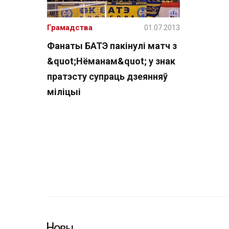
Грамадства
01.07.2013
Фанаты БАТЭ пакінулі матч з
&quot;Нёманам&quot; у знак
пратэсту супраць дзеянняў
міліцыі