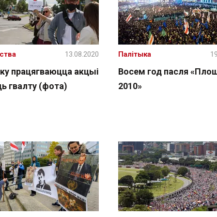
ства
13.08.2020
Палітыка
19
ску працягваюцца акцыі
Восем год пасля «Пло
ь гвалту (фота)
2010»