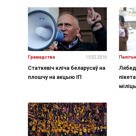
Грамадства
15.02.2016
Паліты
Статкевіч кліча беларусаў на
Лябед
плошчу на акцыю ІП
пікета
міліц