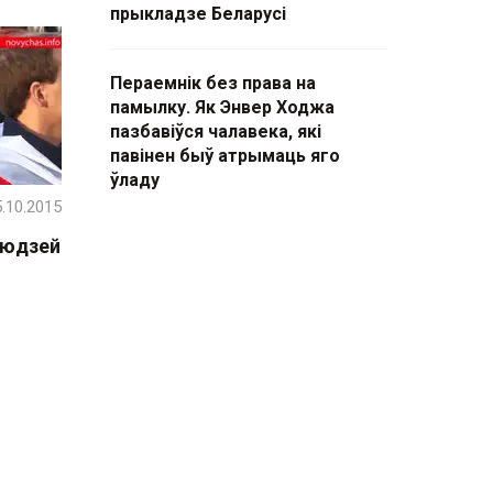
прыкладзе Беларусі
Пераемнік без права на
памылку. Як Энвер Ходжа
пазбавіўся чалавека, які
павінен быў атрымаць яго
ўладу
.10.2015
людзей