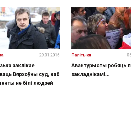
ка
29.01.2016
Палітыка
05
зька заклікае
Авантурысты робяць 
ваць Вярхоўны суд, каб
закладнікамі...
ыянты не білі людзей