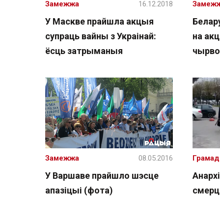
Замежжа
16.12.2018
Замеж
У Маскве прайшла акцыя
Белар
супраць вайны з Украінай:
на акц
ёсць затрыманыя
чырво
Замежжа
08.05.2016
Грамад
У Варшаве прайшло шэсце
Анарх
апазіцыі (фота)
смерці