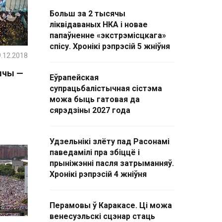
Больш за 2 тысячы
ліквідаваных НКА і новае
папаўненне «экстрэмісцкага»
спісу. Хронікі рэпрэсій 5 жніўня
.12.2018
шчы —
Еўрапейская
супрацьбалістычная сістэма
можа быць гатовая да
сярэдзіны 2027 года
Удзельнікі злёту пад Расонамі
паведамілі пра збіццё і
прыніжэнні пасля затрыманняў.
Хронікі рэпрэсій 4 жніўня
Перамовы ў Каракасе. Ці можа
венесуэльскі сцэнар стаць