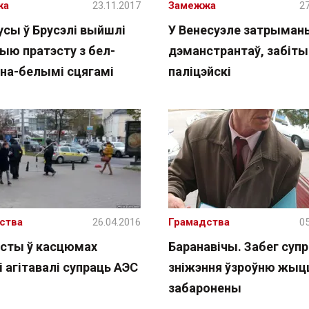
жа
23.11.2017
Замежжа
27
усы ў Брусэлі выйшлі
У Венесуэле затрыман
ыю пратэсту з бел-
дэманстрантаў, забіты
на-белымі сцягамі
паліцэйскі
ства
26.04.2016
Грамадства
05
істы ў касцюмах
Баранавічы. Забег суп
 агітавалі супраць АЭС
зніжэння ўзроўню жыц
забаронены