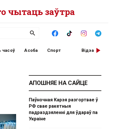
о чытаць заўтра
 часоў
Асоба
Спорт
Відэа
АПОШНЯЕ НА САЙЦЕ
Паўночная Карэя разгортвае ў
РФ свае ракетныя
падраздзяленні для ўдараў па
Украіне