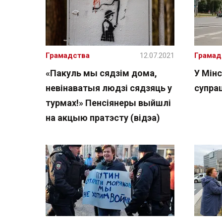
Грамадства
12.07.2021
Грамад
«Пакуль мы сядзім дома,
У Мін
невінаватыя людзі сядзяць у
супрац
турмах!» Пенсіянеры выйшлі
на акцыю пратэсту (відэа)