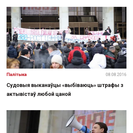
Палітыка
08.08.2016
Судовыя выканаўцы «выбіваюць» штрафы з
актывістаў любой цаной