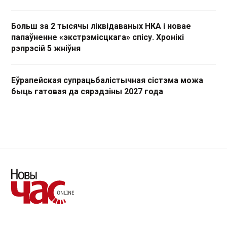
Больш за 2 тысячы ліквідаваных НКА і новае
папаўненне «экстрэмісцкага» спісу. Хронікі
рэпрэсій 5 жніўня
Еўрапейская супрацьбалістычная сістэма можа
быць гатовая да сярэдзіны 2027 года