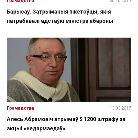
Грамадства
30.10.2017
Барысаў. Затрыманыя пікетоўцы, якія
патрабавалі адстаўкі міністра абароны
Грамадства
13.03.2017
Алесь Абрамовіч атрымаў $ 1200 штрафу за
акцыі «недармаедаў»