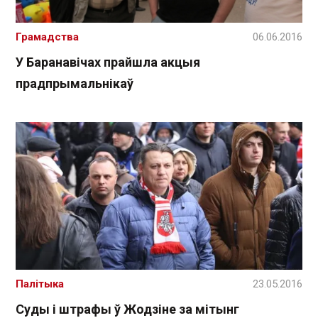
Грамадства
06.06.2016
У Баранавічах прайшла акцыя
прадпрымальнікаў
Палітыка
23.05.2016
Суды і штрафы ў Жодзіне за мітынг