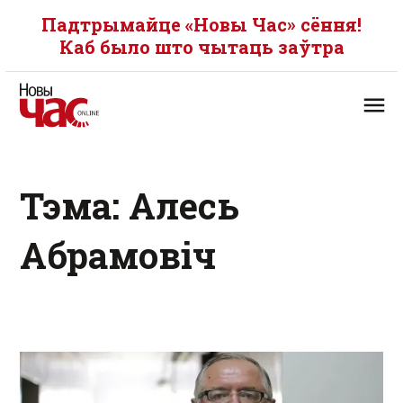
Падтрымайце «Новы Час» сёння!
Каб было што чытаць заўтра
Тэма: Алесь
Абрамовіч