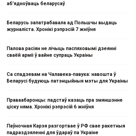
аб'ядноўваць беларусаў
Беларусь запатрабавала ад Польшчы выдаць
журналіста. Хронікі рэпрэсій 7 жніўня
Палова расіян не лічыць паспяховымі дзеянні
сваёй арміі ў вайне супраць Украіны
Са спадзевам на Чалавека-павука: навошта ў
Беларусі будуюць патэнцыйныя мэты для Украіны
Праваабаронцы: падстаў казаць пра змяншэнне
ціску няма. Хронікі рэпрэсій 6 жніўня
Паўночная Карэя разгортвае ў РФ свае ракетныя
падраздзяленні для ўдараў па Украіне