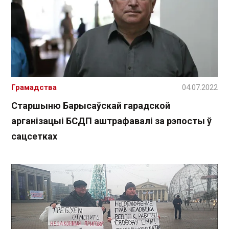
Грамадства
04.07.2022
Старшыню Барысаўскай гарадской
арганізацыі БСДП аштрафавалі за рэпосты ў
сацсетках