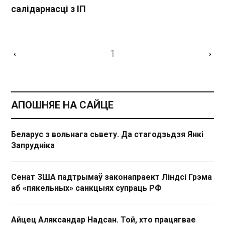
салідарнасці з ІП
1
‹
›
АПОШНЯЕ НА САЙЦЕ
Беларус з вольнага сьвету. Да стагодзьдзя Янкі
Запрудніка
Сенат ЗША падтрымаў законапраект Ліндсі Грэма
аб «пякельных» санкцыях супраць РФ
Айцец Аляксандар Надсан. Той, хто працягвае