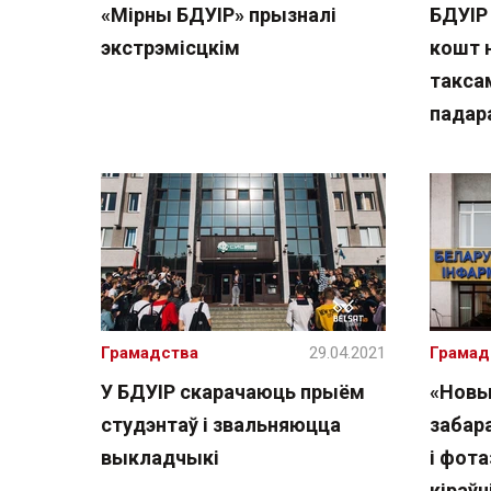
«Мірны БДУІР» прызналі
БДУІР
экстрэмісцкім
кошт 
такса
падар
Грамадства
29.04.2021
Грамад
У БДУІР скарачаюць прыём
«Новы
студэнтаў і звальняюцца
забар
выкладчыкі
і фот
кіраўн