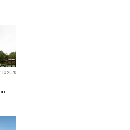
.10.2020
Р
ую