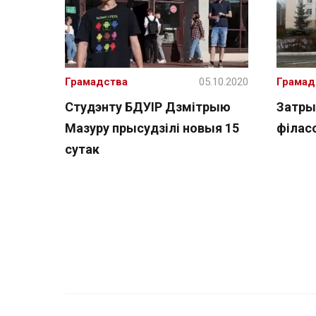
Грамадства
05.10.2020
Грамад
Студэнту БДУІР Дзмітрыю
Затры
Мазуру прысудзілі новыя 15
філас
сутак