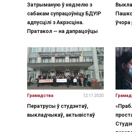
Затрыманую ў нядзелю з
Выкла
сабакам супрацоўніцу БДУІР
Пашко
адпусцілі з Акрэсціна.
ўчора
Пратакол — на дапрацоўцы
Грамадства
12.11.2020
Грамад
Ператрусы ў студэнтаў,
«Праб
выкладчыкаў, актывістаў
проста
Студэ