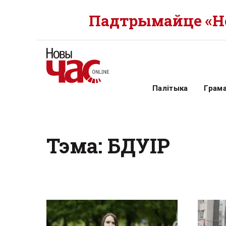
Падтрымайце «Но
Палітыка
Грам
Тэма: БДУІР