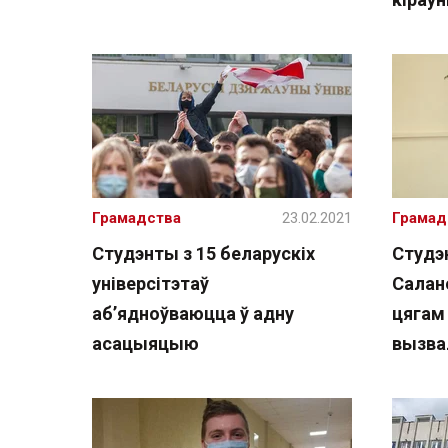
Грамадства
23.02.2021
Грамад
Cтудэнты з 15 беларускіх
Студэн
універсітэтаў
Салано
аб’ядноўваюцца ў адну
цягам 
асацыяцыю
вызва