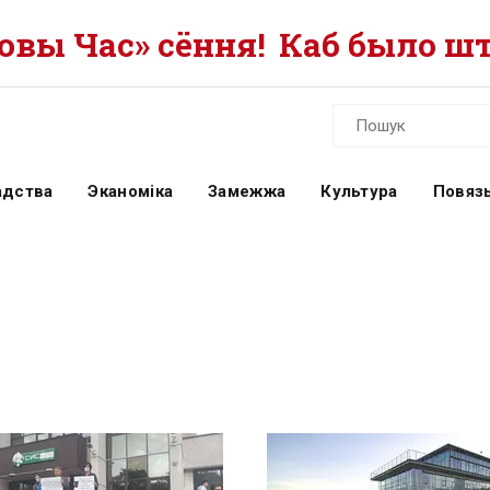
вы Час» сёння!
Каб было шт
адства
Эканоміка
Замежжа
Культура
Повязь