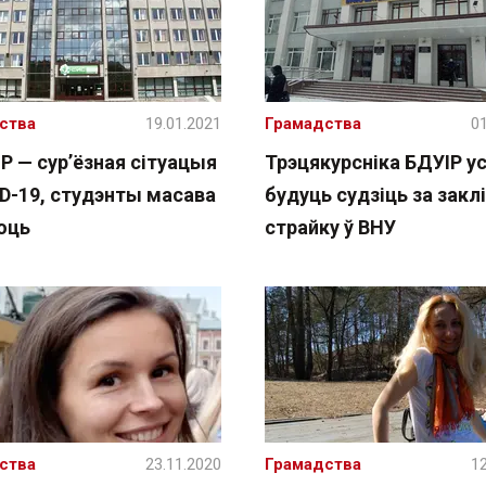
ства
19.01.2021
Грамадства
01
Р — сур’ёзная сітуацыя
Трэцякурсніка БДУІР у
ID-19, студэнты масава
будуць судзіць за заклі
юць
страйку ў ВНУ
ства
23.11.2020
Грамадства
12