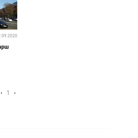
.09.2020
арш
1
‹
›