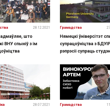
ства
28.12.2021
Грамадства
27
 адмаўляе, што
Нямецкі ўніверсітэт сп
і ВНУ спыніў з ім
супрацоўніцтва з БДУІР
цоўніцтва
рэпрэсіі супраць студэ
іка
28.07.2021
Грамадства
11