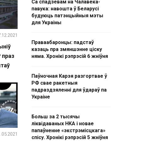
Са спадзевам на Чалавека-
павука: навошта ў Беларусі
будуюць патэнцыйныя мэты
для Украіны
.12.2021
Праваабаронцы: падстаў
ыніў
казаць пра змяншэнне ціску
 праз
няма. Хронікі рэпрэсій 6 жніўня
нтаў
Паўночная Карэя разгортвае ў
РФ свае ракетныя
падраздзяленні для ўдараў па
Украіне
Больш за 2 тысячы
ліквідаваных НКА і новае
папаўненне «экстрэмісцкага»
.05.2021
спісу. Хронікі рэпрэсій 5 жніўня