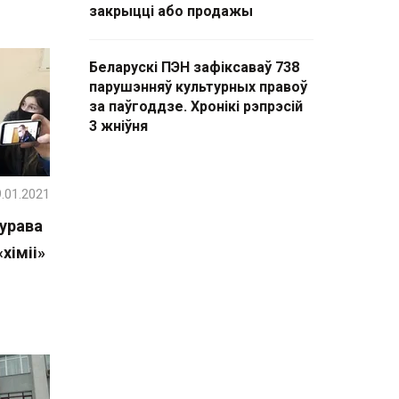
закрыцці або продажы
Беларускі ПЭН зафіксаваў 738
парушэнняў культурных правоў
за паўгоддзе. Хронікі рэпрэсій
3 жніўня
.01.2021
урава
хіміі»