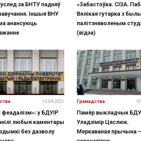
 услед за БНТУ падняў
«Забастоўка. СІЗА. Паб
навучання. Іншыя ВНУ
Вялікая гутарка з был
ма анансуюць
палітзняволеным студ
ажанне
(відэа)
ства
13.04.2021
Грамадства
03
 феадалізм»: у БДУІР
Памёр выкладчык БДУ
анілі любыя каментары
Уладзімір Цяслюк.
аздымкі без дазволу
Меркаваная прычына 
іцтва
каронавірус