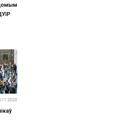
вядомым
ДУІР
.11.2020
нікаў