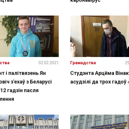
ства
02.02.2021
Грамадства
29
т і палітвязень Ян
Студэнта Арцёма Вінак
віч з'ехаў з Беларусі
асудзілі да трох гадоў «
12 гадзін пасля
лення