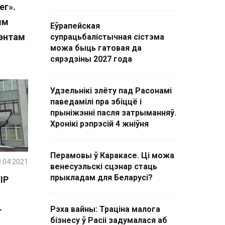
ег».
ым
Еўрапейская
энтам
супрацьбалістычная сістэма
можа быць гатовая да
сярэдзіны 2027 года
Удзельнікі злёту пад Расонамі
паведамілі пра збіццё і
прыніжэнні пасля затрыманняў.
Хронікі рэпрэсій 4 жніўня
Перамовы ў Каракасе. Ці можа
.04.2021
венесуэльскі сцэнар стаць
прыкладам для Беларусі?
ІР
—
Рэха вайны: Траціна малога
бізнесу ў Расіі задумалася аб