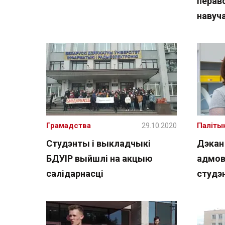
перав
навуч
Грамадства
29.10.2020
Паліты
Студэнты і выкладчыкі
Дэкан
БДУІР выйшлі на акцыю
адмов
салідарнасці
студэн