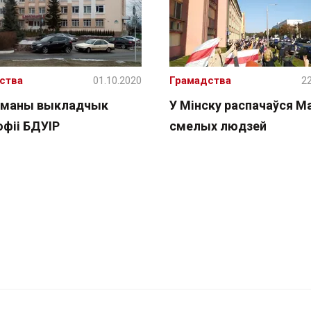
ства
01.10.2020
Грамадства
22
маны выкладчык
У Мінску распачаўся М
офіі БДУІР
смелых людзей