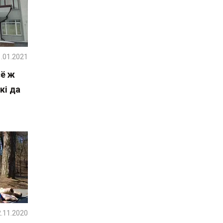
.01.2021
сё ж
кі да
.11.2020