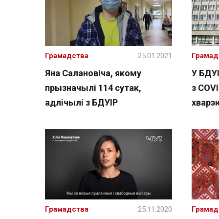
Грамадства
25.01.2021
Грамад
Яна Салановіча, якому
У БДУІ
прызначылі 114 сутак,
з COV
адлічылі з БДУІР
хварэ
Грамадства
25.11.2020
Грамад