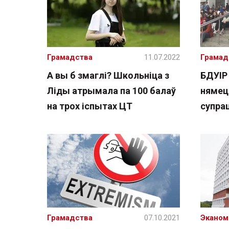
Грамадства
11.07.2022
Грамад
А вы б змаглі? Школьніца з
БДУІР
Ліды атрымала па 100 балаў
нямецк
на трох іспытах ЦТ
супра
Грамадства
07.10.2021
Эканом