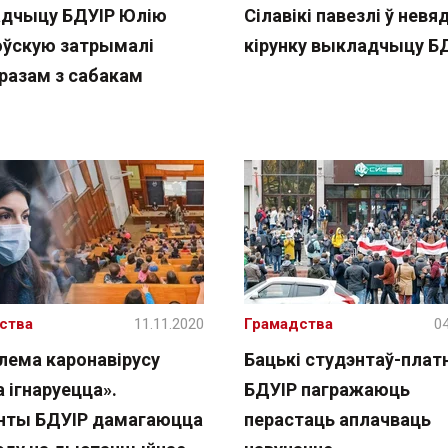
дчыцу БДУІР Юлію
Сілавікі павезлі ў не
ўскую затрымалі
кірунку выкладчыцу Б
 разам з сабакам
ства
11.11.2020
Грамадства
04
лема каронавірусу
Бацькі студэнтаў-плат
 ігнаруецца».
БДУІР пагражаюць
нты БДУІР дамагаюцца
перастаць аплачваць