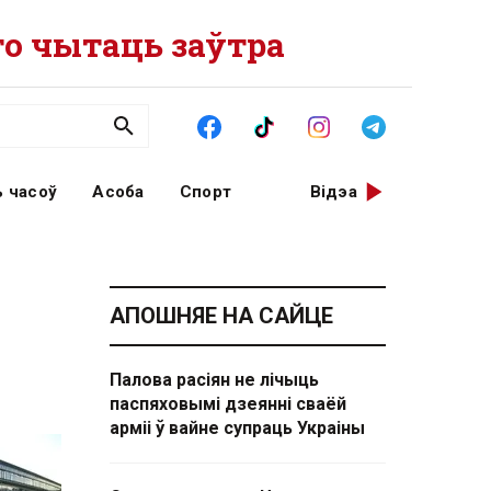
о чытаць заўтра
 часоў
Асоба
Спорт
Відэа
АПОШНЯЕ НА САЙЦЕ
Палова расіян не лічыць
паспяховымі дзеянні сваёй
арміі ў вайне супраць Украіны