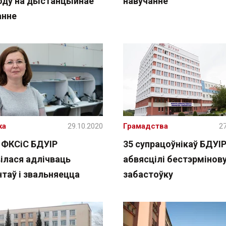
оду на дыстанцыйнае
навучанне
анне
ка
29.10.2020
Грамадства
27
 ФКСіC БДУІР
35 супрацоўнікаў БДУІ
ілася адлічваць
абвясцілі бестэрмінов
таў і звальняецца
забастоўку