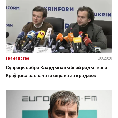
Грамадства
11.09.2020
Супраць сябра Каардынацыйнай рады Івана
Краўцова распачата справа за крадзеж