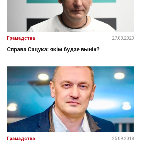
Грамадства
27.03.2020
Справа Сацука: якім будзе вынік?
Грамадства
25.09.2018