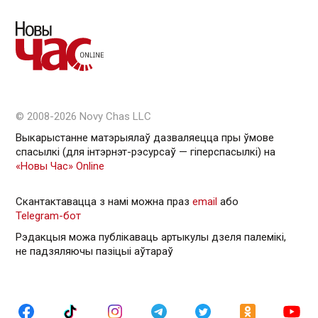
© 2008-2026 Novy Chas LLC
Выкарыстанне матэрыялаў дазваляецца пры ўмове
спасылкі (для інтэрнэт-рэсурсаў — гiперспасылкi) на
«Новы Час» Online
Скантактавацца з намі можна праз
email
або
Telegram-бот
Рэдакцыя можа публікаваць артыкулы дзеля палемікі,
не падзяляючы пазіцыі аўтараў