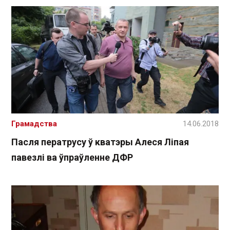
Грамадства
14.06.2018
Пасля ператрусу ў кватэры Алеся Ліпая
павезлі ва ўпраўленне ДФР