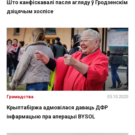
Што канфіскавалі пасля агляду ў Гродзенскім
дзіцячым хоспісе
Грамадства
05.10.2020
Крыптабіржа адмовілася даваць ДФР
інфармацыю пра аперацыі BYSOL