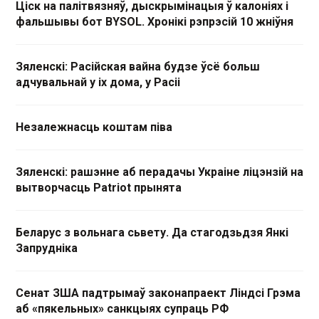
Ціск на палітвязняў, дыскрымінацыя ў калоніях і
фальшывы бот BYSOL. Хронікі рэпрэсій 10 жніўня
Зяленскі: Расійская вайна будзе ўсё больш
адчувальнай у іх дома, у Расіі
Незалежнасць коштам піва
Зяленскі: рашэнне аб перадачы Украіне ліцэнзій на
вытворчасць Patriot прынята
Беларус з вольнага сьвету. Да стагодзьдзя Янкі
Запрудніка
Сенат ЗША падтрымаў законапраект Ліндсі Грэма
аб «пякельных» санкцыях супраць РФ