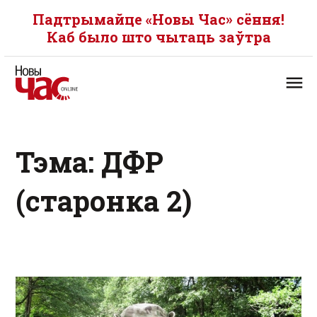
Падтрымайце «Новы Час» сёння!
Каб было што чытаць заўтра
Тэма: ДФР
(старонка 2)