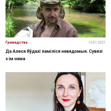
Грамадства
15.01.2021
Да Алеся Яўдахі ламіліся невядомыя. Сувязі
з ім няма