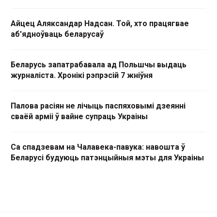
Айцец Аляксандар Надсан. Той, хто працягвае
аб'ядноўваць беларусаў
Беларусь запатрабавала ад Польшчы выдаць
журналіста. Хронікі рэпрэсій 7 жніўня
Палова расіян не лічыць паспяховымі дзеянні
сваёй арміі ў вайне супраць Украіны
Са спадзевам на Чалавека-павука: навошта ў
Беларусі будуюць патэнцыйныя мэты для Украіны