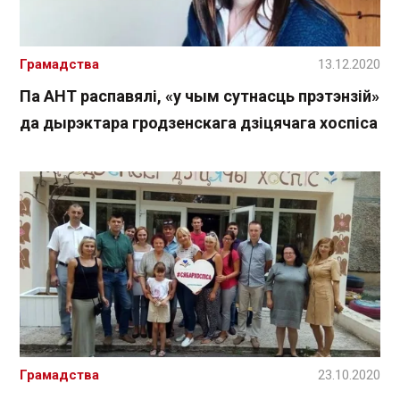
Грамадства
13.12.2020
Па АНТ распавялі, «у чым сутнасць прэтэнзій»
да дырэктара гродзенскага дзіцячага хоспіса
Грамадства
23.10.2020