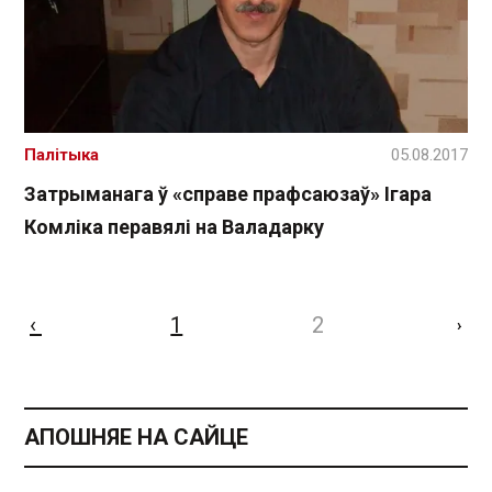
Палітыка
05.08.2017
Затрыманага ў «справе прафсаюзаў» Ігара
Комліка перавялі на Валадарку
‹
1
2
›
АПОШНЯЕ НА САЙЦЕ