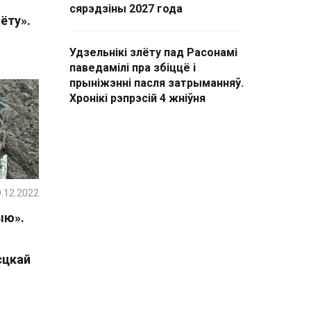
сярэдзіны 2027 года
ёту».
Удзельнікі злёту пад Расонамі
паведамілі пра збіццё і
прыніжэнні пасля затрыманняў.
Хронікі рэпрэсій 4 жніўня
.12.2022
ыю».
сцкай