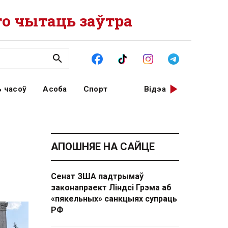
о чытаць заўтра
 часоў
Асоба
Спорт
Відэа
АПОШНЯЕ НА САЙЦЕ
Сенат ЗША падтрымаў
законапраект Ліндсі Грэма аб
«пякельных» санкцыях супраць
РФ