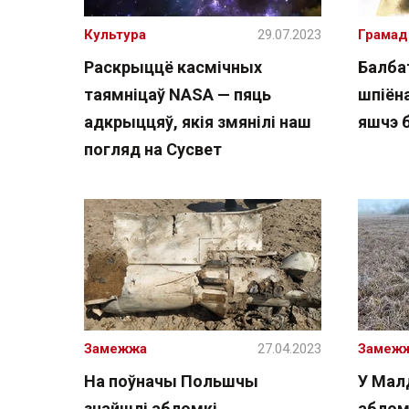
Культура
29.07.2023
Грамад
Раскрыццё касмічных
Балба
таямніцаў NASA — пяць
шпіён
адкрыццяў, якія змянілі наш
яшчэ 
погляд на Сусвет
Замежжа
27.04.2023
Замеж
На поўначы Польшчы
У Мал
знайшлі абломкі
аблом