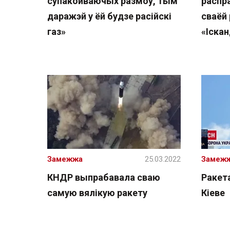
супакойваючых размоў, тым
распр
даражэй у ёй будзе расійскі
сваёй
газ»
«Іска
Замежжа
25.03.2022
Замеж
КНДР выпрабавала сваю
Ракет
самую вялікую ракету
Кіеве