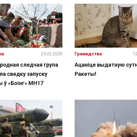
жа
25.02.2020
Грамадства
12
родная следчая група
Ацаніце выдатную сут
ла сведку запуску
Ракеты!
ы ў «Боінг» MH17