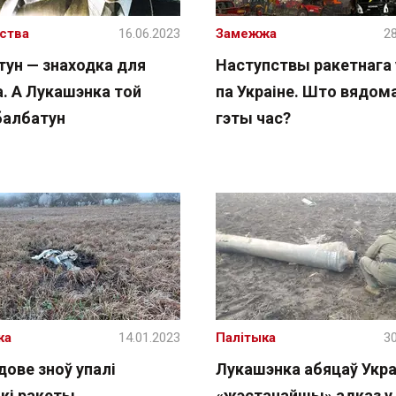
ства
16.06.2023
Замежжа
28
тун — знаходка для
Наступствы ракетнага
а. А Лукашэнка той
па Украіне. Што вядом
балбатун
гэты час?
жа
14.01.2023
Палітыка
30
дове зноў упалі
Лукашэнка абяцаў Укра
кі ракеты
«жэстачайшы» адказ у