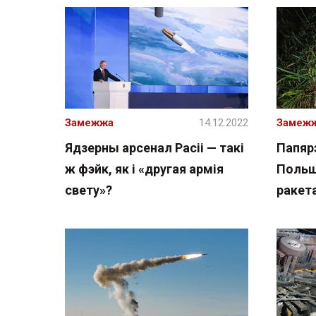
Замежжа
14.12.2022
Замеж
Ядзерны арсенал Расіі — такі
Папяр
ж фэйк, як і «другая армія
Польш
свету»?
ракета