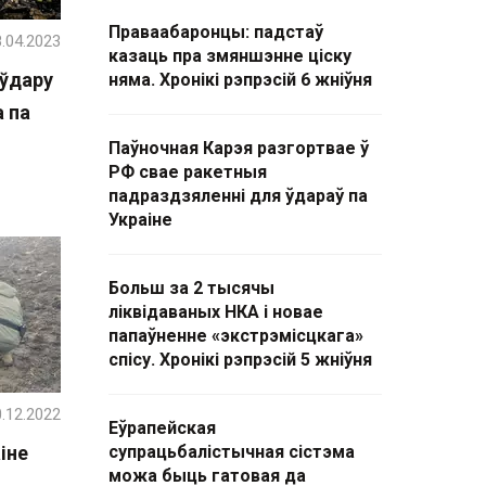
Праваабаронцы: падстаў
.04.2023
казаць пра змяншэнне ціску
 ўдару
няма. Хронікі рэпрэсій 6 жніўня
а па
Паўночная Карэя разгортвае ў
РФ свае ракетныя
падраздзяленні для ўдараў па
Украіне
Больш за 2 тысячы
ліквідаваных НКА і новае
папаўненне «экстрэмісцкага»
спісу. Хронікі рэпрэсій 5 жніўня
.12.2022
Еўрапейская
іне
супрацьбалістычная сістэма
можа быць гатовая да