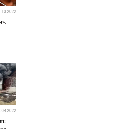
.10.2022
ы».
.04.2022
am: