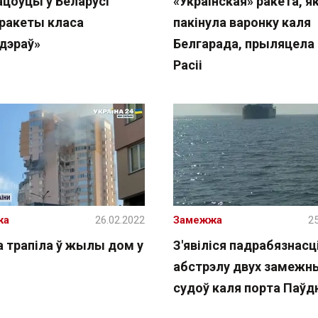
ацоўцы ў Беларусі
«Украінская» ракета, я
 ракеты класа
пакінула варонку каля
ндэраў»
Белгарада, прыляцела 
Расіі
жа
26.02.2022
Замежжа
25
а трапіла ў жылы дом у
З'явіліся падрабязнасц
абстрэлу двух замежн
судоў каля порта Паў