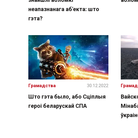
неапазнанага аб'екта: што
гэта?
Грамадства
30.12.2022
Грамад
Што гэта было, або Сціплыя
Вайск
героі беларускай СПА
Мінаб
ўкраі