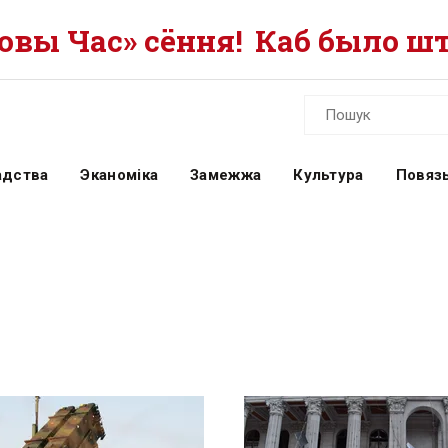
вы Час» сёння!
Каб было шт
адства
Эканоміка
Замежжа
Культура
Повязь