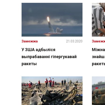
Замежжа
21.03.2020
Замеж
У ЗША адбыліся
Міжна
выпрабаванні гіпергукавай
знайш
ракеты
ракет