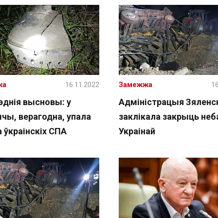
жа
16.11.2022
Замежжа
16
эднія высновы: у
Адміністрацыя Зяленс
чы, верагодна, упала
заклікала закрыць неб
 ўкраінскіх СПА
Украінай