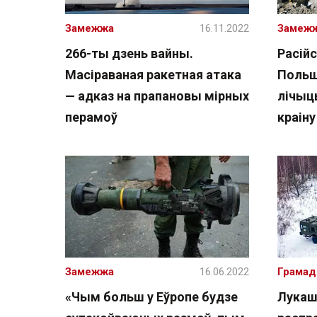
Замежжа
16.11.2022
Замеж
266-ты дзень вайны.
Расійс
Масіраваная ракетная атака
Польш
— адказ на прапановы мірных
лічыц
перамоў
краін
Замежжа
16.06.2022
Грамад
«Чым больш у Еўропе будзе
Лукаш