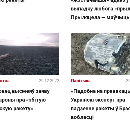
выпадку любога «прыл
Прыляцела — маўчыць
ства
29.12.2022
Палітыка
29
овец высмеяў заяву
«Падобна на правакац
ароны пра «збітую
Украінскі эксперт пра
нскую ракету»
падзенне ракеты ў Брэ
вобласці