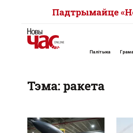
Падтрымайце «Но
Палітыка
Грам
Тэма: ракета