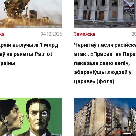
жа
04.12.2025
Замежжа
20
краін вылучылі 1 млрд
Чарнігаў пасля расійск
ў на ракеты Patriot
атакі. «Прасвятая Пар
краіны
паказала сваю веліч,
абараніўшы людзей у
царкве» (фота)