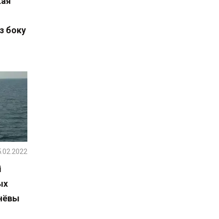
кая
з боку
.02.2022
і
ых
днёвы