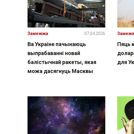
Замежжа
07.04.2026
Замеж
Ва Украіне пачынаюць
Пяць 
выпрабаванні новай
долара
балістычнай ракеты, якая
для У
можа дасягнуць Масквы