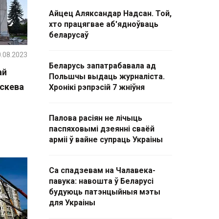
Айцец Аляксандар Надсан. Той,
хто працягвае аб'ядноўваць
беларусаў
.08.2023
Беларусь запатрабавала ад
ай
Польшчы выдаць журналіста.
аскева
Хронікі рэпрэсій 7 жніўня
Палова расіян не лічыць
паспяховымі дзеянні сваёй
арміі ў вайне супраць Украіны
Са спадзевам на Чалавека-
павука: навошта ў Беларусі
будуюць патэнцыйныя мэты
для Украіны