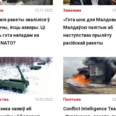
жа
15.11.2022
Замежжа
31
кія ракеты зваліліся ў
«Гэта шок для Малдов
чы, ёсць ахвяры. Ці
Малдаўскі палітык аб
ь гэта нападам на
наступствах прылёту
у NATO?
расійскай ракеты
ства
10.05.2022
Палітыка
02
энка заявіў аб
Conflict Intelligence Te