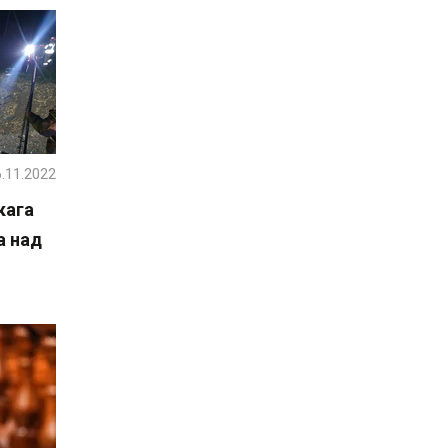
.11.2022
кага
а над