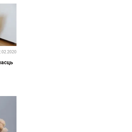
.02.2020
насць