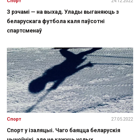
Спорт
24.12.2022
З рэчамі — на выхад. Улады выганяюць з
беларускага футбола каля паўсотні
спартсменаў
Спорт
27.05.2022
Спорт у ізаляцыі. Чаго баяцца беларускія
чыноўнікі, але не кажуць услых