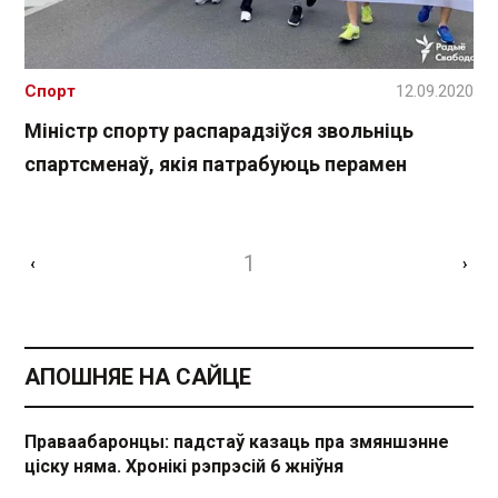
Спорт
12.09.2020
Міністр спорту распарадзіўся звольніць
спартсменаў, якія патрабуюць перамен
1
‹
›
АПОШНЯЕ НА САЙЦЕ
Праваабаронцы: падстаў казаць пра змяншэнне
ціску няма. Хронікі рэпрэсій 6 жніўня