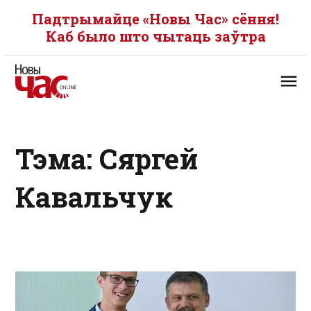
Падтрымайце «Новы Час» сёння!
Каб было што чытаць заўтра
Тэма: Сяргей
Кавальчук