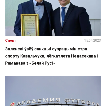
Спорт
15.04.2023
Зяленскі ўвёў санкцыі супраць міністра
спорту Кавальчука, лёгкатлета Недасекава і
Раманава з «Белай Русі»