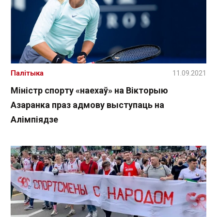
Палітыка
11.09.2021
Міністр спорту «наехаў» на Вікторыю
Азаранка праз адмову выступаць на
Алімпіядзе