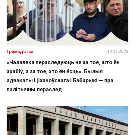
Грамадства
12.11.2023
«Чалавека пераследуюць не за тое, што ён
зрабіў, а за тое, хто ён ёсць». Былыя
адвакаты Ціханоўскага і Бабарыкі — пра
палітычны пераслед