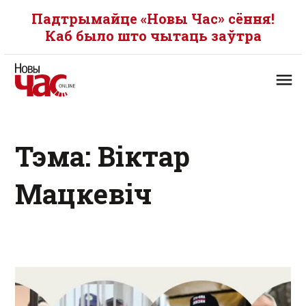
Падтрымайце «Новы Час» сёння!
Каб было што чытаць заўтра
Тэма: Віктар
Мацкевіч