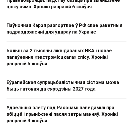
Праваабаронцы: падстаў казаць пра змяншэнне
ціску няма. Хронікі рэпрэсій 6 жніўня
Паўночная Карэя разгортвае ў РФ свае ракетныя
падраздзяленні для ўдараў па Украіне
Больш за 2 тысячы ліквідаваных НКА і новае
папаўненне «экстрэмісцкага» спісу. Хронікі
рэпрэсій 5 жніўня
Еўрапейская супрацьбалістычная сістэма можа
быць гатовая да сярэдзіны 2027 года
Удзельнікі злёту пад Расонамі паведамілі пра
збіццё і прыніжэнні пасля затрыманняў. Хронікі
рэпрэсій 4 жніўня