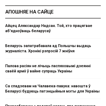
АПОШНЯЕ НА САЙЦЕ
Айцец Аляксандар Надсан. Той, хто працягвае
аб'ядноўваць беларусаў
Беларусь запатрабавала ад Польшчы выдаць
журналіста. Хронікі рэпрэсій 7 жніўня
Палова расіян не лічыць паспяховымі дзеянні
сваёй арміі ў вайне супраць Украіны
Са спадзевам на Чалавека-павука: навошта ў
Беларусі будуюць патэнцыйныя мэты для Украіны