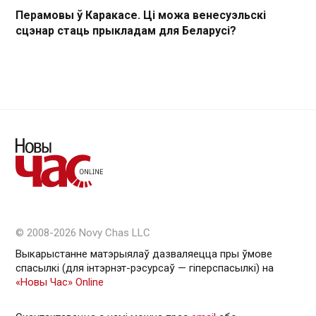
Перамовы ў Каракасе. Ці можа венесуэльскі
сцэнар стаць прыкладам для Беларусі?
© 2008-2026 Novy Chas LLC
Выкарыстанне матэрыялаў дазваляецца пры ўмове
спасылкі (для інтэрнэт-рэсурсаў — гiперспасылкi) на
«Новы Час» Online