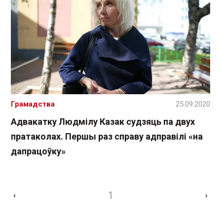
Грамадства
25.09.2020
Адвакатку Людмілу Казак судзяць па двух
пратаколах. Першы раз справу адправілі «на
дапрацоўку»
1
‹
›