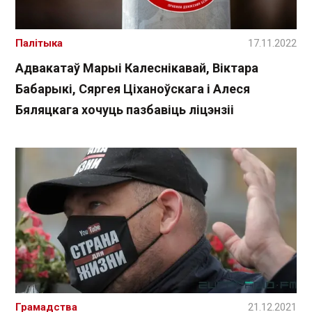
Палітыка
17.11.2022
Адвакатаў Марыі Калеснікавай, Віктара
Бабарыкі, Сяргея Ціханоўскага і Алеся
Бяляцкага хочуць пазбавіць ліцэнзіі
Грамадства
21.12.2021