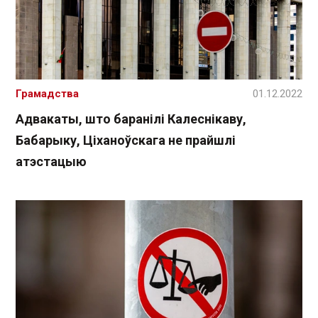
Грамадства
01.12.2022
Адвакаты, што баранілі Калеснікаву,
Бабарыку, Ціханоўскага не прайшлі
атэстацыю