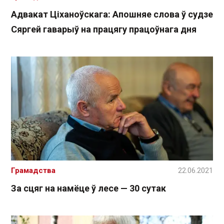
Адвакат Ціханоўскага: Апошняе слова ў судзе
Сяргей гаварыў на працягу працоўнага дня
Грамадства
22.06.2021
За сцяг на намёце ў лесе — 30 сутак