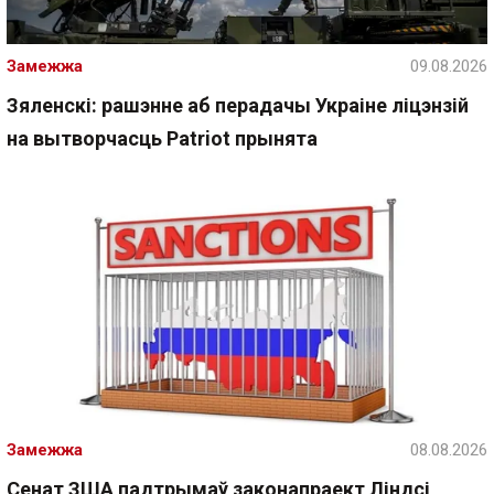
Замежжа
09.08.2026
Зяленскі: рашэнне аб перадачы Украіне ліцэнзій
на вытворчасць Patriot прынята
Замежжа
08.08.2026
Сенат ЗША падтрымаў законапраект Ліндсі