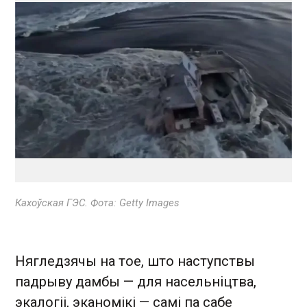
Кахоўская ГЭС. Фота: Getty Images
Нягледзячы на тое, што наступствы
падрыву дамбы — для насельніцтва,
экалогіі, эканомікі — самі па сабе