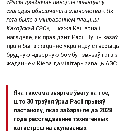
«Расія дзейнічае паводле прынцыпу
«загадзя абвешчанага злачынства». Як
гэта было з мініраваннем плаціны
Кахоўскай ГЭС»,
— кажа Кашарна і
нагадвае, як прэзідэнт Расіі Пуцін казаў
пра нібыта жаданне ўкраінцаў стварыць
брудную ядзерную бомбу і звязаў гэта з
жаданнем Кіева дэмілітарызаваць АЭС.
Яна таксама звяртае ўвагу на тое,
што 30 траўня ўрад Расіі прыняў
пастанову, якая забараняе да 2028
года расследаванне тэхнагенных
катастроф на акупаваных