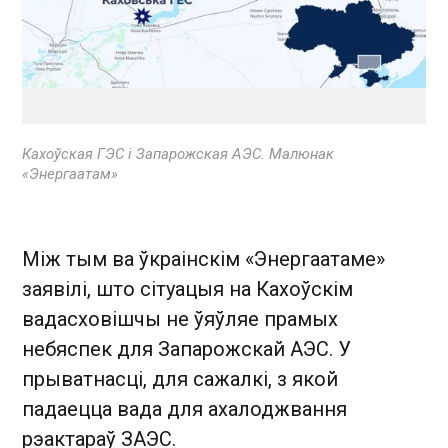
Кахоўская ГЭС і Запарожская АЭС. Малюнак
«Энергаатам»
Між тым ва ўкраінскім «Энергаатаме»
заявілі, што сітуацыя на Кахоўскім
вадасховішчы не ўяўляе прамых
небяспек для Запарожскай АЭС. У
прыватнасці, для сажалкі, з якой
падаецца вада для ахалоджвання
рэактараў ЗАЭС.