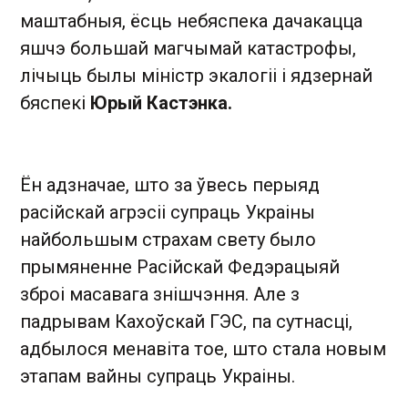
маштабныя, ёсць небяспека дачакацца
яшчэ большай магчымай катастрофы,
лічыць былы міністр экалогіі і ядзернай
бяспекі
Юрый Кастэнка.
Ён адзначае, што за ўвесь перыяд
расійскай агрэсіі супраць Украіны
найбольшым страхам свету было
прымяненне Расійскай Федэрацыяй
зброі масавага знішчэння. Але з
падрывам Кахоўскай ГЭС, па сутнасці,
адбылося менавіта тое, што стала новым
этапам вайны супраць Украіны.