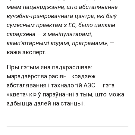
маем пацвярджэнне, што абсталяванне
вучэбна-трэніровачнага цэнтра, які быў
сумесным праектам з ЕС, было цалкам
скрадзена — з маніпулятарамі,
камп'ютарнымі кодамі, праграмамі»,
—
кажа эксперт.
Пры гэтым яна падкрэслівае:
марадзёрства расіян і крадзеж
абсталявання і тэхналогій АЭС — гэта
«кветачкі» ў параўнанні з тым, што можа
адбыцца далей на станцыі.