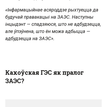
«Інфармацыйнае асяроддзе рыхтуецца да
будучай правакацыі на ЗАЭС. Наступны
інцыдэнт — спадзяюся, што не адбудзецца,
але ўпэўнена, што ён можа адбыцца —
адбудзецца на ЗАЭС».
Кахоўская ГЭС як пралог
ЗАЭС?