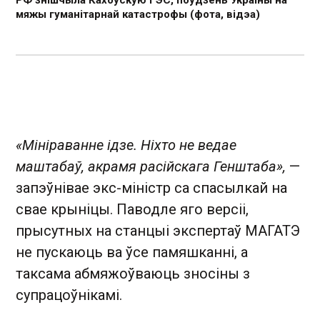
РФ знішчыла Кахоўскую ГЭС, поўдзень Украіны на
мяжы гуманітарнай катастрофы (фота, відэа)
«Мініраванне ідзе. Ніхто не ведае
маштабаў, акрамя расійскага Генштаба»,
—
запэўнівае экс-міністр са спасылкай на
свае крыніцы. Паводле яго версіі,
прысутных на станцыі экспертаў МАГАТЭ
не пускаюць ва ўсе памяшканні, а
таксама абмяжоўваюць зносіны з
супрацоўнікамі.