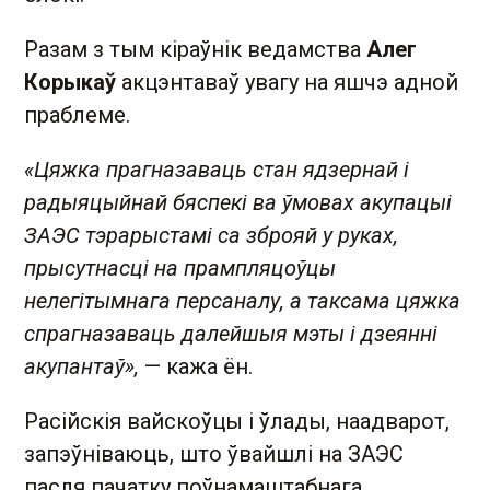
Разам з тым кіраўнік ведамства
Алег
Корыкаў
акцэнтаваў увагу на яшчэ адной
праблеме.
«Цяжка прагназаваць стан ядзернай і
радыяцыйнай бяспекі ва ўмовах акупацыі
ЗАЭС тэрарыстамі са зброяй у руках,
прысутнасці на прампляцоўцы
нелегітымнага персаналу, а таксама цяжка
спрагназаваць далейшыя мэты і дзеянні
акупантаў»,
— кажа ён.
Расійскія вайскоўцы і ўлады, наадварот,
запэўніваюць, што ўвайшлі на ЗАЭС
пасля пачатку поўнамаштабнага