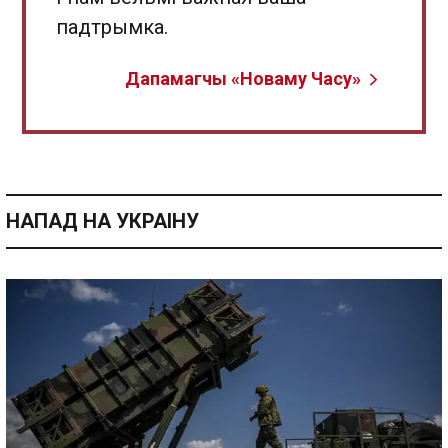
падтрымка.
Дапамагчы «Новаму Часу»
НАПАД НА УКРАІНУ