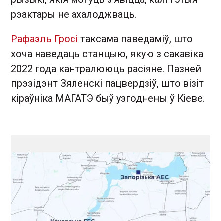
рэактары не ахалоджваць.
Рафаэль Гросі
таксама паведаміў, што
хоча наведаць станцыю, якую з сакавіка
2022 года кантралююць расіяне. Пазней
прэзідэнт Зяленскі пацвердзіў, што візіт
кіраўніка МАГАТЭ быў узгоднены ў Кіеве.