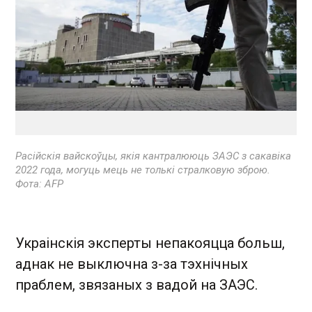
Расійскія вайскоўцы, якія кантралююць ЗАЭС з сакавіка
2022 года, могуць мець не толькі стралковую зброю.
Фота: AFP
Украінскія эксперты непакояцца больш,
аднак не выключна з-за тэхнічных
праблем, звязаных з вадой на ЗАЭС.