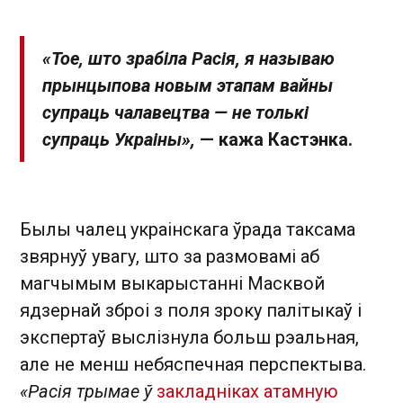
«Тое, што зрабіла Расія, я называю
прынцыпова новым этапам вайны
супраць чалавецтва — не толькі
супраць Украіны»,
— кажа Кастэнка.
Былы чалец украінскага ўрада таксама
звярнуў увагу, што за размовамі аб
магчымым выкарыстанні Масквой
ядзернай зброі з поля зроку палітыкаў і
экспертаў выслізнула больш рэальная,
але не менш небяспечная перспектыва.
«Расія трымае ў
закладніках атамную