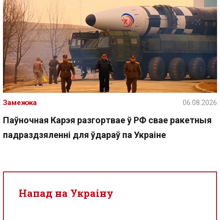
Замежжа
06.08.2026
Паўночная Карэя разгортвае ў РФ свае ракетныя
падраздзяленні для ўдараў па Украіне
Напад на Украіну