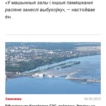
«У машынныя залы і іншыя памяшканні
расіяне занеслі выбухоўку»,
— настойвае
ён.
Замежжа
06.06.2023