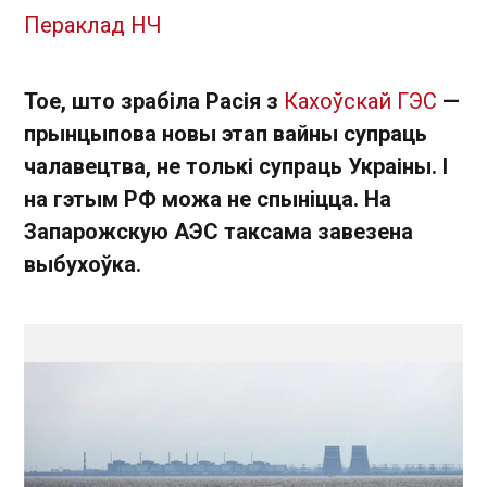
Пераклад НЧ
Тое, што зрабіла Расія з
Кахоўскай ГЭС
—
прынцыпова новы этап вайны супраць
чалавецтва, не толькі супраць Украіны. І
на гэтым РФ можа не спыніцца. На
Запарожскую АЭС таксама завезена
выбухоўка.