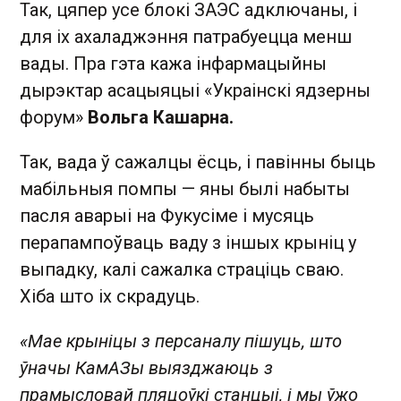
Так, цяпер усе блокі ЗАЭС адключаны, і
для іх ахаладжэння патрабуецца менш
вады. Пра гэта кажа інфармацыйны
дырэктар асацыяцыі «Украінскі ядзерны
форум»
Вольга Кашарна.
Так, вада ў сажалцы ёсць, і павінны быць
мабільныя помпы — яны былі набыты
пасля аварыі на Фукусіме і мусяць
перапампоўваць ваду з іншых крыніц у
выпадку, калі сажалка страціць сваю.
Хіба што іх скрадуць.
«Мае крыніцы з персаналу пішуць, што
ўначы КамАЗы выязджаюць з
прамысловай пляцоўкі станцыі, і мы ўжо