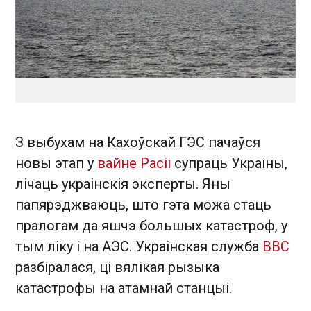
З выбухам на Кахоўскай ГЭС пачаўся
новы этап у
вайне Расіі
супраць Украіны,
лічаць украінскія эксперты. Яны
папярэджваюць, што гэта можа стаць
пралогам да яшчэ большых катастроф, у
тым ліку і на АЭС. Украінская служба
ВВС
разбіралася, ці вялікая рызыка
катастрофы на атамнай станцыі.