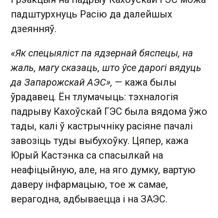
падштурхнуць Расію да далейшых
дзеянняў.
«Як спецыяліст па ядзернай бяспецы, на
жаль, магу сказаць, што ўсе дарогі вядуць
да Запарожскай АЭС»,
— кажа былы
ўрадавец. Ён тлумачыць: тэхналогія
падрыву Кахоўскай ГЭС была вядома ўжо
тады, калі ў кастрычніку расіяне пачалі
завозіць туды выбухоўку. Цяпер, кажа
Юрый Кастэнка са спасылкай на
неафіцыйную, але, на яго думку, вартую
даверу інфармацыю, тое ж самае,
верагодна, адбываецца і на ЗАЭС.