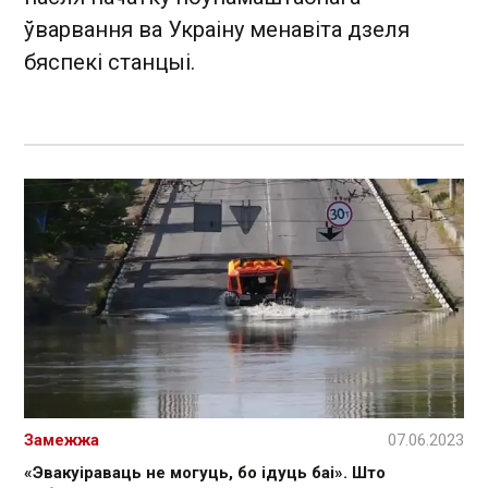
ўварвання ва Украіну менавіта дзеля
бяспекі станцыі.
Замежжа
07.06.2023
«Эвакуіраваць не могуць, бо ідуць баі». Што