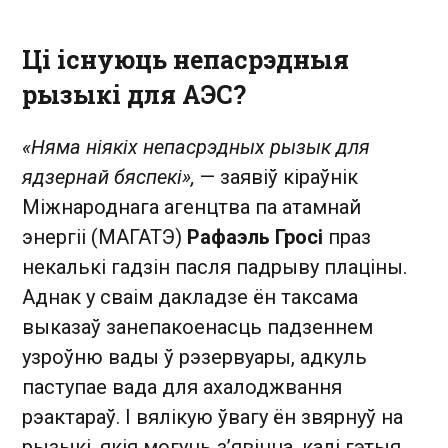
Ці існуюць непасрэдныя
рызыкі для АЭС?
«Няма ніякіх непасрэдных рызык для
ядзернай бяспекі»,
— заявіў кіраўнік
Міжнароднага агенцтва па атамнай
энергіі (МАГАТЭ)
Рафаэль Гросі
праз
некалькі гадзін пасля падрыву плаціны.
Аднак у сваім дакладзе ён таксама
выказаў занепакоенасць падзеннем
узроўню вады ў рэзервуары, адкуль
паступае вада для ахалоджвання
рэактараў. І вялікую ўвагу ён звярнуў на
рызыкі, якія могуць з’явіцца, калі гэтыя