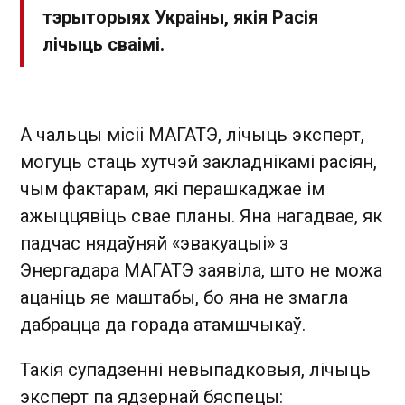
тэрыторыях Украіны, якія Расія
лічыць сваімі.
А чальцы місіі МАГАТЭ, лічыць эксперт,
могуць стаць хутчэй закладнікамі расіян,
чым фактарам, які перашкаджае ім
ажыццявіць свае планы. Яна нагадвае, як
падчас нядаўняй «эвакуацыі» з
Энергадара МАГАТЭ заявіла, што не можа
ацаніць яе маштабы, бо яна не змагла
дабрацца да горада атамшчыкаў.
Такія супадзенні невыпадковыя, лічыць
эксперт па ядзернай бяспецы: