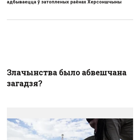
адбываецца ў затопленых раёнах Херсоншчыны
Злачынства было абвешчана
загадзя?