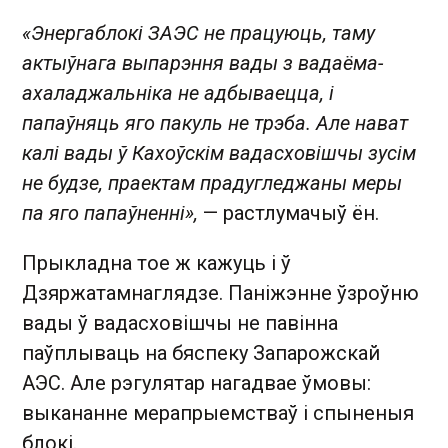
«Энергаблокі ЗАЭС не працуюць, таму
актыўнага выпарэння вады з вадаёма-
ахаладжальніка не адбываецца, і
папаўняць яго пакуль не трэба. Але нават
калі вады ў Кахоўскім вадасховішчы зусім
не будзе, праектам прадугледжаны меры
па яго папаўненні»,
— растлумачыў ён.
Прыкладна тое ж кажуць і ў
Дзяржатамнаглядзе. Паніжэнне ўзроўню
вады ў вадасховішчы не павінна
паўплываць на бяспеку Запарожскай
АЭС. Але рэгулятар нагадвае ўмовы:
выкананне мерапрыемстваў і спыненыя
блокі.