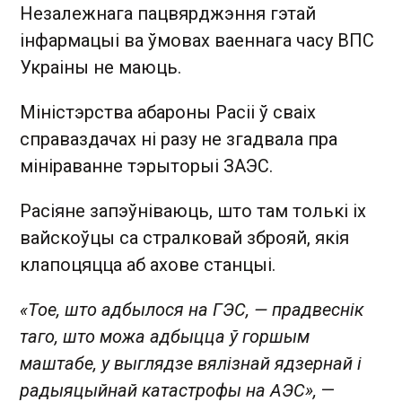
Незалежнага пацвярджэння гэтай
інфармацыі ва ўмовах ваеннага часу ВПС
Украіны не маюць.
Міністэрства абароны Расіі ў сваіх
справаздачах ні разу не згадвала пра
мініраванне тэрыторыі ЗАЭС.
Расіяне запэўніваюць, што там толькі іх
вайскоўцы са стралковай зброяй, якія
клапоцяцца аб ахове станцыі.
«Тое, што адбылося на ГЭС, — прадвеснік
таго, што можа адбыцца ў горшым
маштабе, у выглядзе вялізнай ядзернай і
радыяцыйнай катастрофы на АЭС»,
—