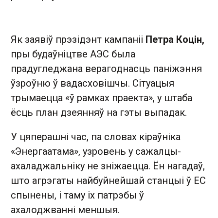
Як заявіў прэзідэнт кампаніі
Петра Коцін,
пры будаўніцтве АЭС была
прадугледжана верагоднасць паніжэння
ўзроўню ў вадасховішчы. Сітуацыя
трымаецца «ў рамках праекта», у штаба
ёсць план дзеянняў на гэты выпадак.
У цяперашні час, па словах кіраўніка
«Энергаатама», узровень у сажалцы-
ахаладжальніку не зніжаецца. Ён нагадаў,
што агрэгаты найбуйнейшай станцыі ў ЕС
спынены, і таму іх патрэбы ў
ахалоджванні меншыя.