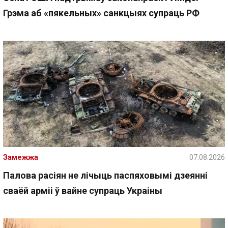
Грэма аб «пякельных» санкцыях супраць РФ
Замежжа
07.08.2026
Палова расіян не лічыць паспяховымі дзеянні
сваёй арміі ў вайне супраць Украіны