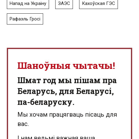
Напад на Украіну
ЗАЭС
Кахоўская ГЭС
Рафаэль Гросі
Шаноўныя чытачы!
Шмат год мы пішам пра
Беларусь, для Беларусі,
па-беларуску.
Мы хочам працягваць пісаць для
вас.
І нам вельмі важная ваша