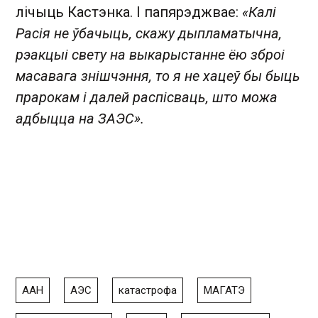
лічыць Кастэнка. І папярэджвае:
«Калі
Расія не ўбачыць, скажу дыпламатычна,
рэакцыі свету на выкарыстанне ёю зброі
масавага знішчэння, то я не хацеў бы быць
прарокам і далей распісваць, што можа
адбыцца на ЗАЭС».
ААН
АЭС
катастрофа
МАГАТЭ