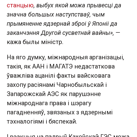
станцыю
, выбух якой можа прывесці да
значна большых наступстваў, чым
прымяненне ядзернай зброі ў Японіі да
заканчэння Другой сусветнай вайны»,
—
кажа былы міністр.
На яго думку, міжнародныя арганізацыі,
такія, як ААН і МАГАТЭ недастаткова
ўважліва ацанілі факты вайсковага
захопу расіянамі Чарнобыльскай і
Запарожскай АЭС як парушэнне
міжнароднага права і шэрагу
пагадненняў, звязаных з ядзернымі
тэхналогіямі і бяспекай.
І рэакцыя на падрыў Кахоўскай ГЭС можа