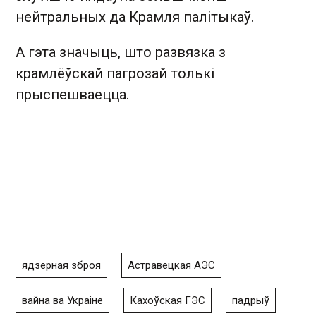
нейтральных да Крамля палітыкаў.
А гэта значыць, што развязка з
крамлёўскай пагрозай толькі
прыспешваецца.
ядзерная зброя
Астравецкая АЭС
вайна ва Украіне
Кахоўская ГЭС
падрыў