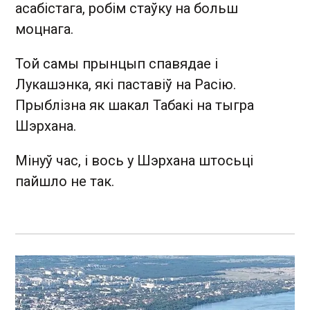
асабістага, робім стаўку на больш
моцнага.
Той самы прынцып спавядае і
Лукашэнка, які паставіў на Расію.
Прыблізна як шакал Табакі на тыгра
Шэрхана.
Мінуў час, і вось у Шэрхана штосьці
пайшло не так.