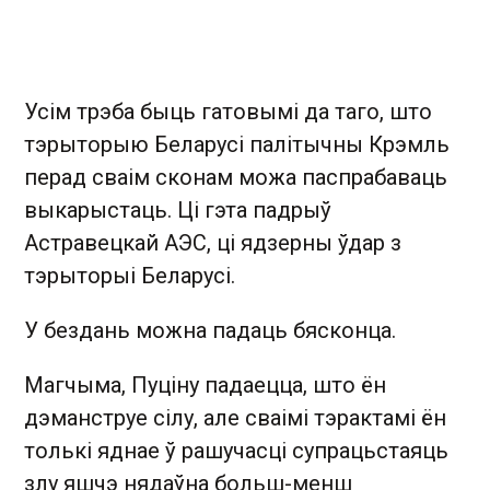
Усім трэба быць гатовымі да таго, што
тэрыторыю Беларусі палітычны Крэмль
перад сваім сконам можа паспрабаваць
выкарыстаць. Ці гэта падрыў
Астравецкай АЭС, ці ядзерны ўдар з
тэрыторыі Беларусі.
У бездань можна падаць бясконца.
Магчыма, Пуціну падаецца, што ён
дэманструе сілу, але сваімі тэрактамі ён
толькі яднае ў рашучасці супрацьстаяць
злу яшчэ нядаўна больш-менш