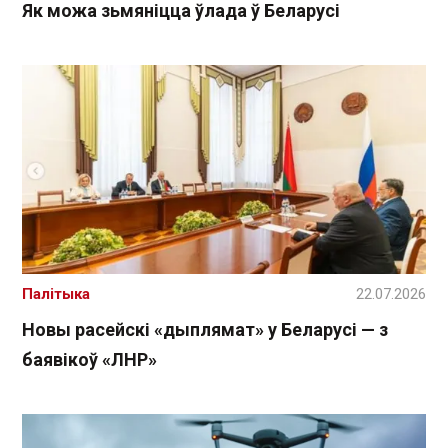
Як можа зьмяніцца ўлада ў Беларусі
Палітыка
22.07.2026
Новы расейскі «дыплямат» у Беларусі — з
баявікоў «ЛНР»