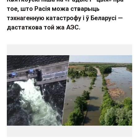
тое, што Расія можа стварыць
тэхнагенную катастрофу і ў Беларусі —
дастаткова той жа АЭС.