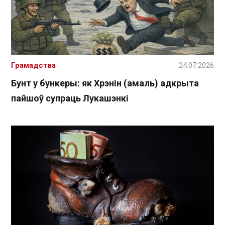
Грамадства
24.07.2026
Бунт у бункеры: як Хрэнін (амаль) адкрыта
пайшоў супраць Лукашэнкі