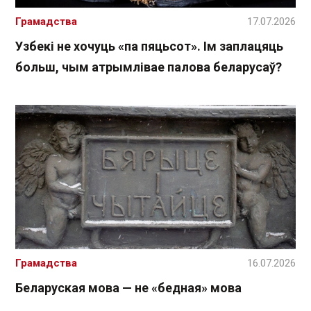
Грамадства
17.07.2026
Узбекі не хочуць «па пяцьсот». Ім заплацяць
больш, чым атрымлівае палова беларусаў?
Грамадства
16.07.2026
Беларуская мова — не «бедная» мова