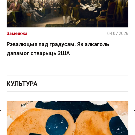
Замежжа
04.07.2026
Рэвалюцыя пад градусам. Як алкаголь
дапамог стварыць ЗША
КУЛЬТУРА
Спасылка без VPN