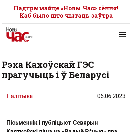
Падтрымайце «Новы Час» сёння!
Каб было што чытаць заўтра
Рэха Кахоўскай ГЭС
прагучыць і ў Беларусі
Палітыка
06.06.2023
Пісьменнік і публіцыст Севярын
Квяткоўскі піша на «Радыё Р*цыя» пра