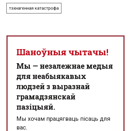
тэхнагенная катастрофа
Шаноўныя чытачы!
Мы — незалежнае медыя
для неабыякавых
людзей з выразнай
грамадзянскай
пазіцыяй.
Мы хочам працягваць пісаць для
вас.