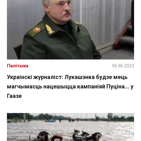
Палітыка
06.06.2023
Украінскі журналіст: Лукашэнка будзе мець
магчымасць нацешыцца кампаніяй Пуціна... у
Гаазе