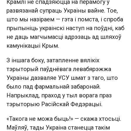
Крамлі не спадзяюцца на перамогу ў
развязанай супраць Украіны вайне. Тое,
што мы назіраем — гэта і помста, і спроба
прыпыніць украінскі наступ на поўдні, каб
не даць магчымасці адрэзаць ад шляхоў
камунікацыі Крым.
З іншага боку, затапленне вялікіх
тэрыторый паўднёвага левабярэжжа
Украіны дазваляе УСУ шмат з таго, што
было пад фармальнай забаронай.
Напрыклад, праход у тыл ворага праз
тэрыторыю Расійскай Федэрацыі.
«Такога не можа быць!» — скажа хтосьці.
Маўляў, тады Украіна станецца такім