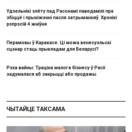
Удзельнікі злёту пад Расонамі паведамілі пра
збіццё і прыніжэнні пасля затрыманняў. Хронікі
рэпрэсій 4 жніўня
Перамовы ў Каракасе. Ці можа венесуэльскі
сцэнар стаць прыкладам для Беларусі?
Рэха вайны: Траціна малога бізнесу ў Расіі
задумалася аб закрыцці або продажы
ЧЫТАЙЦЕ ТАКСАМА