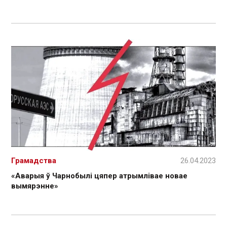
Грамадства
26.04.2023
«Аварыя ў Чарнобылі цяпер атрымлівае новае
вымярэнне»