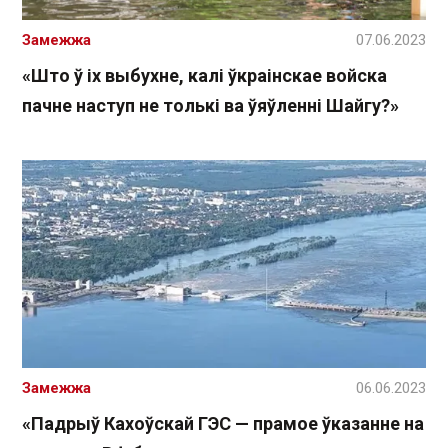
Замежжа
07.06.2023
«Што ў іх выбухне, калі ўкраінскае войска
пачне наступ не толькі ва ўяўленні Шайгу?»
Замежжа
06.06.2023
«Падрыў Кахоўскай ГЭС — прамое ўказанне на