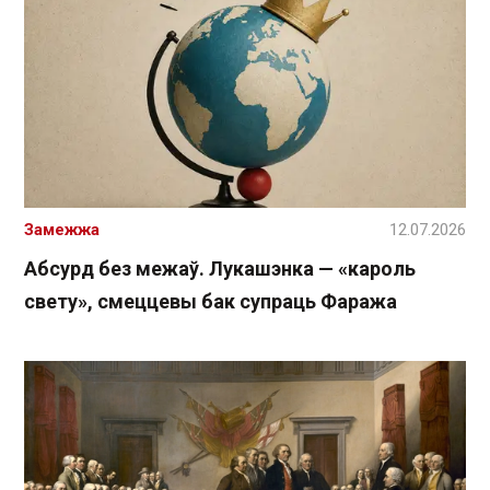
Замежжа
12.07.2026
Абсурд без межаў. Лукашэнка — «кароль
свету», смеццевы бак супраць Фаража