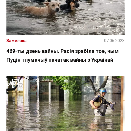
Замежжа
07.06.2023
469-ты дзень вайны. Расія зрабіла тое, чым
Пуцін тлумачыў пачатак вайны з Украінай