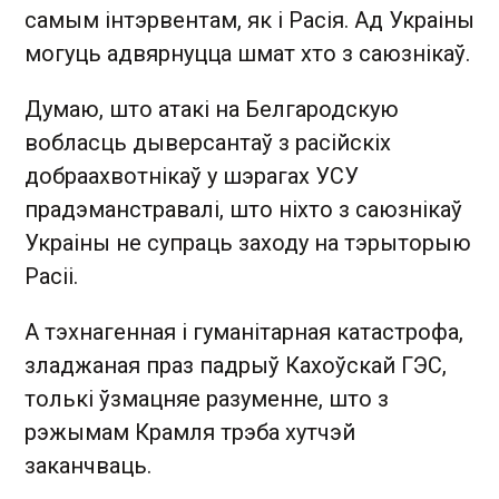
самым інтэрвентам, як і Расія. Ад Украіны
могуць адвярнуцца шмат хто з саюзнікаў.
Думаю, што атакі на Белгародскую
вобласць дыверсантаў з расійскіх
добраахвотнікаў у шэрагах УСУ
прадэманстравалі, што ніхто з саюзнікаў
Украіны не супраць заходу на тэрыторыю
Расіі.
А тэхнагенная і гуманітарная катастрофа,
зладжаная праз падрыў Кахоўскай ГЭС,
толькі ўзмацняе разуменне, што з
рэжымам Крамля трэба хутчэй
заканчваць.