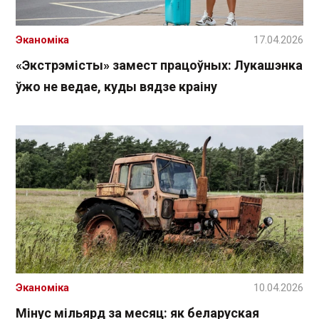
Эканоміка
17.04.2026
«Экстрэмісты» замест працоўных: Лукашэнка
ўжо не ведае, куды вядзе краіну
Эканоміка
10.04.2026
Мінус мільярд за месяц: як беларуская