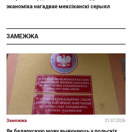
эканоміка нагадвае мексіканскі серыял
ЗАМЕЖЖА
Замежжа
21.07.2026
Як беларускую мову вывучаюць у польскіх