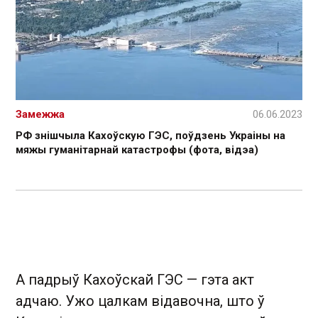
Замежжа
06.06.2023
РФ знішчыла Кахоўскую ГЭС, поўдзень Украіны на
мяжы гуманітарнай катастрофы (фота, відэа)
А падрыў Кахоўскай ГЭС — гэта акт
адчаю. Ужо цалкам відавочна, што ў