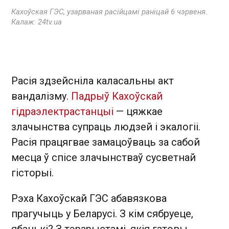
Кахоўская ГЭС, узарваная расійцамі раніцай 6 чэрвеня.
Калаж: 24tv.ua
Расія здзейсніла каласальны акт
вандалізму.
Падрыў Кахоўскай
гідраэлектрастанцыі
— цяжкае
злачынства супраць людзей і экалогіі.
Расія працягвае замацоўваць за сабой
месца ў спісе злачынстваў сусветнай
гісторыі.
Рэха Кахоўскай ГЭС абавязкова
прагучыць у Беларусі. З кім сябруеце,
ябацькі? З тэрарыстамі, якія гатовы