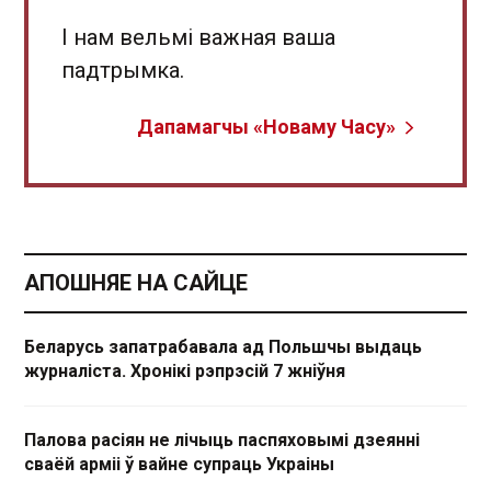
І нам вельмі важная ваша
падтрымка.
Дапамагчы «Новаму Часу»
АПОШНЯЕ НА САЙЦЕ
Беларусь запатрабавала ад Польшчы выдаць
журналіста. Хронікі рэпрэсій 7 жніўня
Палова расіян не лічыць паспяховымі дзеянні
сваёй арміі ў вайне супраць Украіны