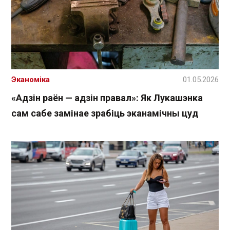
Эканоміка
01.05.2026
«Адзін раён — адзін правал»: Як Лукашэнка
сам сабе замінае зрабіць эканамічны цуд