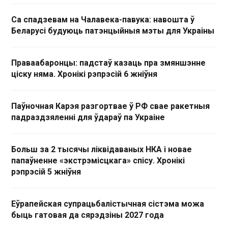
Са спадзевам на Чалавека-павука: навошта ў
Беларусі будуюць патэнцыйныя мэты для Украіны
Праваабаронцы: падстаў казаць пра змяншэнне
ціску няма. Хронікі рэпрэсій 6 жніўня
Паўночная Карэя разгортвае ў РФ свае ракетныя
падраздзяленні для ўдараў па Украіне
Больш за 2 тысячы ліквідаваных НКА і новае
папаўненне «экстрэмісцкага» спісу. Хронікі
рэпрэсій 5 жніўня
Еўрапейская супрацьбалістычная сістэма можа
быць гатовая да сярэдзіны 2027 года