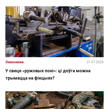
Эканоміка
31.07.2026
У свеце «ружовых поні»: ці доўга можна
трымацца на фікцыях?