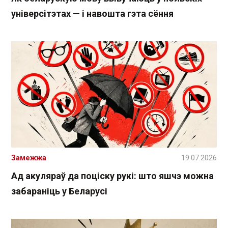
універсітэтах — і навошта гэта сёння
Замежжа
19.07.2026
Ад акуляраў да поціску рукі: што яшчэ можна
забараніць у Беларусі