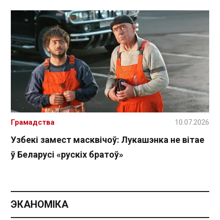
Грамадства
10.07.2026
Узбекі замест масквічоў: Лукашэнка не вітае
ў Беларусі «рускіх братоў»
ЭКАНОМІКА