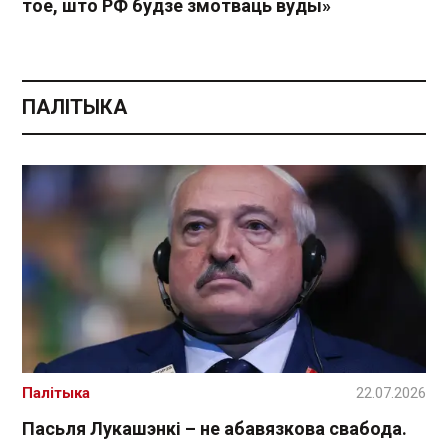
тое, што РФ будзе змотваць вуды»
ПАЛІТЫКА
Палітыка
22.07.2026
Пасьля Лукашэнкі – не абавязкова свабода.