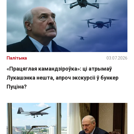
Палітыка
03.07.2026
«Працяглая камандзіроўка»: ці атрымаў
Лукашэнка нешта, апроч экскурсіі ў бункер
Пуціна?