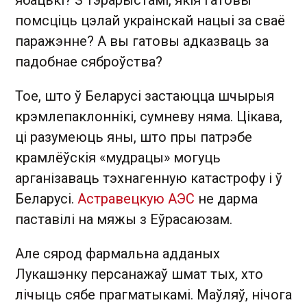
помсціць цэлай украінскай нацыі за сваё
паражэнне? А вы гатовы адказваць за
падобнае сяброўства?
Тое, што ў Беларусі застаюцца шчырыя
крэмлепаклоннікі, сумневу няма. Цікава,
ці разумеюць яны, што пры патрэбе
крамлёўскія «мудрацы» могуць
арганізаваць тэхнагенную катастрофу і ў
Беларусі.
Астравецкую АЭС
не дарма
паставілі на мяжы з Еўрасаюзам.
Але сярод фармальна адданых
Лукашэнку персанажаў шмат тых, хто
лічыць сябе прагматыкамі. Маўляў, нічога