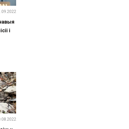
.09.2022
чавыя
сіі і
.08.2022