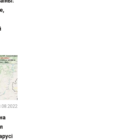
раіны:
е,
й
.08.2022
на
л
арусі