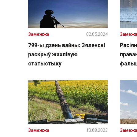
Замежжа
02.05.2024
Замеж
799-ы дзень вайны: Зяленскі
Расія
раскрыў жахлівую
права
статыстыку
фальш
Замежжа
10.08.2023
Замеж