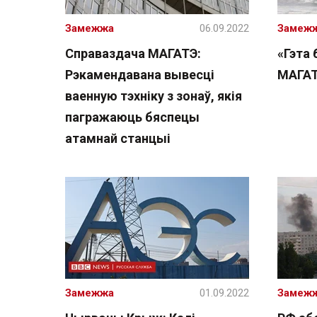
Замежжа
06.09.2022
Замеж
Справаздача МАГАТЭ:
«Гэта 
Рэкамендавана вывесці
МАГАТ
ваенную тэхніку з зонаў, якія
пагражаюць бяспецы
атамнай станцыі
Замежжа
01.09.2022
Замеж