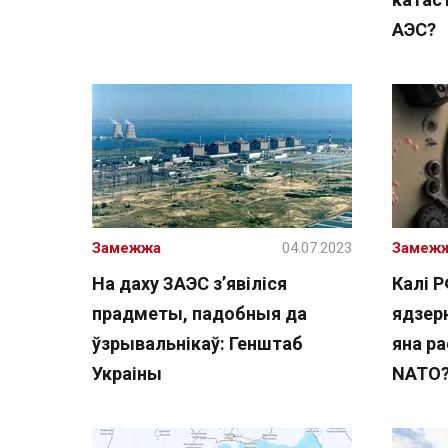
АЭС?
Замежжа
04.07.2023
Замеж
На даху ЗАЭС з’явіліся
Калі 
прадметы, падобныя да
ядзер
ўзрывальнікаў: Генштаб
яна ра
Украіны
NATO