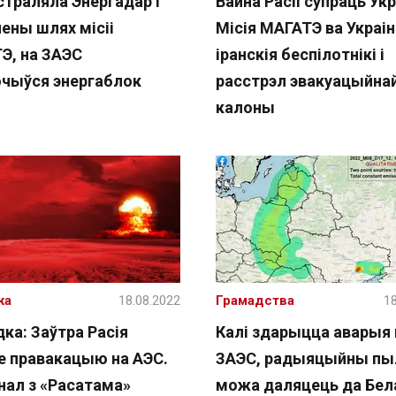
страляла Энергадар і
Вайна Расіі супраць Ук
ены шлях місіі
Місія МАГАТЭ ва Украін
Э, на ЗАЭС
іранскія беспілотнікі і
чыўся энергаблок
расстрэл эвакуацыйна
калоны
жа
18.08.2022
Грамадства
18
ка: Заўтра Расія
Калі здарыцца аварыя 
е правакацыю на АЭС.
ЗАЭС, радыяцыйны пы
нал з «Расатама»
можа даляцець да Бел