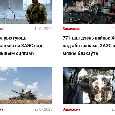
жа
14.04.2024
Замежжа
04
не рыхтуюць
771-шы дзень вайны: Х
кацыю на ЗАЭС пад
пад абстрэламі, ЗАЭС з
ывым сцягам?
мяжы блэкаўта
жа
28.07.2023
Замежжа
25