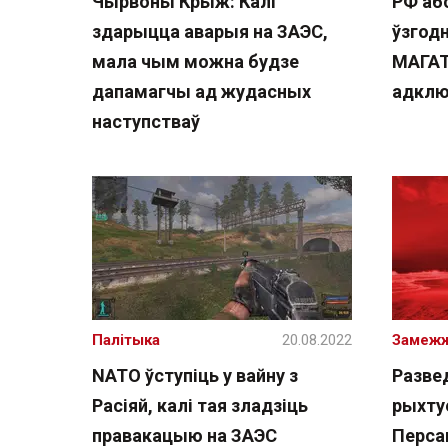
Чырвоны Крыж: Калі
РФ аб
здарыцца аварыя на ЗАЭС,
ўзгодн
мала чым можна будзе
МАГАТ
дапамагчы ад жудасных
адклю
наступстваў
Палітыка
20.08.2022
Замеж
NATO ўступіць у вайну з
Развед
Расіяй, калі тая зладзіць
рыхту
правакацыю на ЗАЭС
Перса