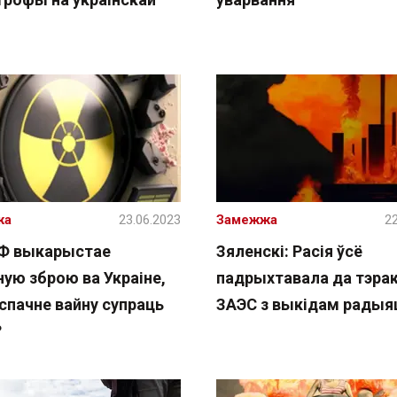
жа
23.06.2023
Замежжа
22
РФ выкарыстае
Зяленскі: Расія ўсё
ную зброю ва Украіне,
падрыхтавала да тэрак
спачне вайну супраць
ЗАЭС з выкідам радыя
?