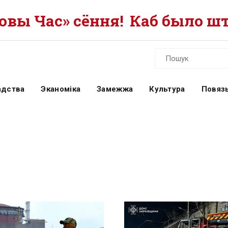
вы Час» сёння!
Каб было шт
адства
Эканоміка
Замежжа
Культура
Повязь