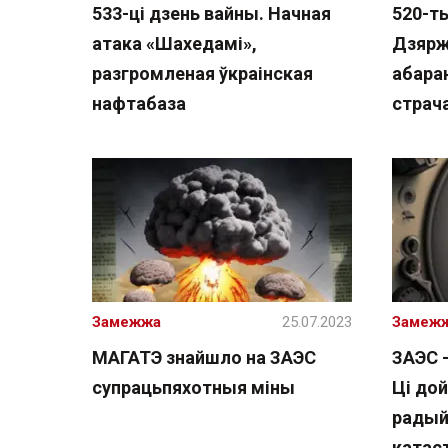
533-ці дзень вайны. Начная
520-т
атака «Шахедамі»,
Дзярж
разгромленая ўкраінская
абаран
нафтабаза
страч
Замежжа
25.07.2023
Замеж
МАГАТЭ знайшло на ЗАЭС
ЗАЭС 
супрацьпяхотныя міны
Ці дой
радый
катас