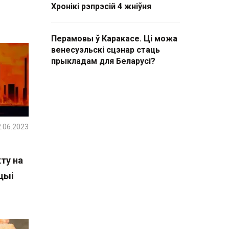
Хронікі рэпрэсій 4 жніўня
Перамовы ў Каракасе. Ці можа
венесуэльскі сцэнар стаць
прыкладам для Беларусі?
.06.2023
ту на
цыі