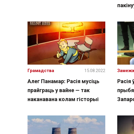
пакін
Грамадства
15.08.2022
Замеж
Алег Панамар: Расія мусіць
Расія 
прайграць у вайне — так
прыбяр
наканавана колам гісторыі
Запар