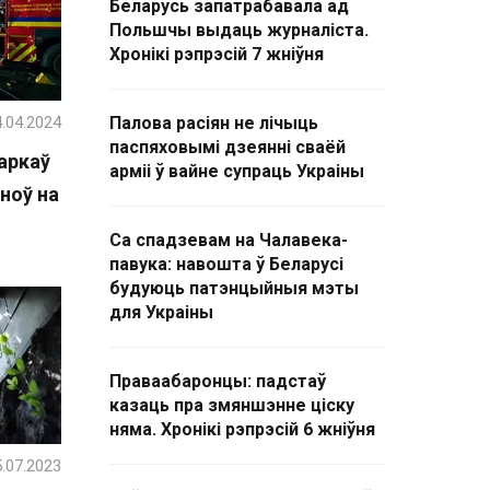
Беларусь запатрабавала ад
Польшчы выдаць журналіста.
Хронікі рэпрэсій 7 жніўня
.04.2024
Палова расіян не лічыць
паспяховымі дзеянні сваёй
аркаў
арміі ў вайне супраць Украіны
ноў на
Са спадзевам на Чалавека-
павука: навошта ў Беларусі
будуюць патэнцыйныя мэты
для Украіны
Праваабаронцы: падстаў
казаць пра змяншэнне ціску
няма. Хронікі рэпрэсій 6 жніўня
.07.2023