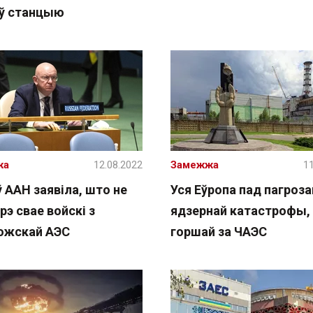
уў станцыю
жа
12.08.2022
Замежжа
11
ў ААН заявіла, што не
Уся Еўропа пад пагроза
э свае войскі з
ядзернай катастрофы,
ожскай АЭС
горшай за ЧАЭС