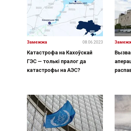
Замежжа
08.06.2023
Замеж
Катастрофа на Кахоўскай
Вызва
ГЭС — толькі пралог да
апера
катастрофы на АЭС?
распав