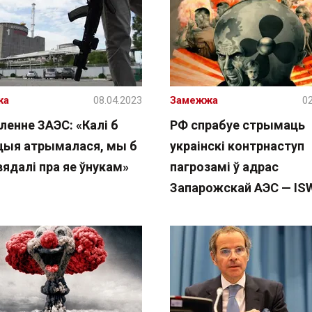
жа
08.04.2023
Замежжа
02
ленне ЗАЭС: «Калі б
РФ спрабуе стрымаць
цыя атрымалася, мы б
украінскі контрнаступ
ядалі пра яе ўнукам»
пагрозамі ў адрас
Запарожскай АЭС — ІS