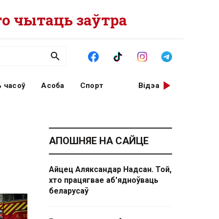
о чытаць заўтра
 часоў
Асоба
Спорт
Відэа
АПОШНЯЕ НА САЙЦЕ
Айцец Аляксандар Надсан. Той,
хто працягвае аб'ядноўваць
беларусаў