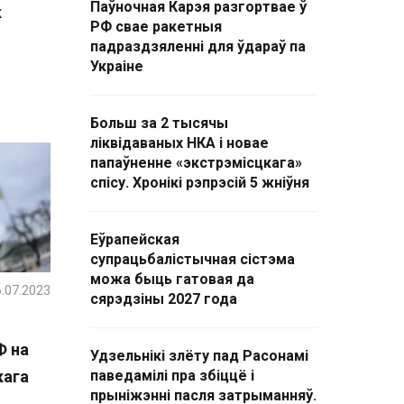
Паўночная Карэя разгортвае ў
к
РФ свае ракетныя
падраздзяленні для ўдараў па
Украіне
Больш за 2 тысячы
ліквідаваных НКА і новае
папаўненне «экстрэмісцкага»
спісу. Хронікі рэпрэсій 5 жніўня
Еўрапейская
супрацьбалістычная сістэма
можа быць гатовая да
.07.2023
сярэдзіны 2027 года
Ф на
Удзельнікі злёту пад Расонамі
кага
паведамілі пра збіццё і
прыніжэнні пасля затрыманняў.