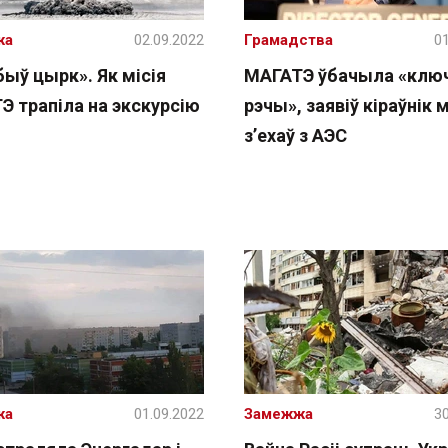
жа
02.09.2022
Грамадства
01
быў цырк». Як місія
МАГАТЭ ўбачыла «клю
Э трапіла на экскурсію
рэчы», заявіў кіраўнік мі
з’ехаў з АЭС
жа
01.09.2022
Замежжа
30