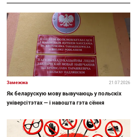
Замежжа
21.07.2026
Як беларускую мову вывучаюць у польскіх
універсітэтах — і навошта гэта сёння