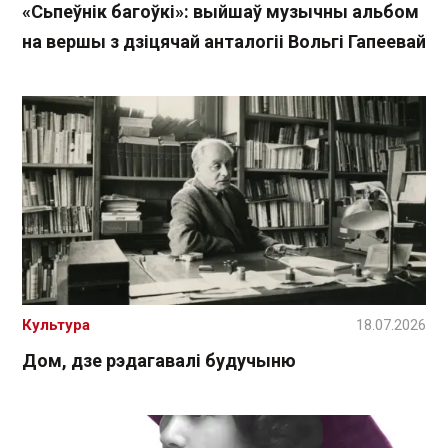
«Сьпеўнік багоўкі»: выйшаў музычны альбом
на вершы з дзіцячай анталогіі Вольгі Гапеевай
Культура
18.07.2026
Дом, дзе рэдагавалі будучыню