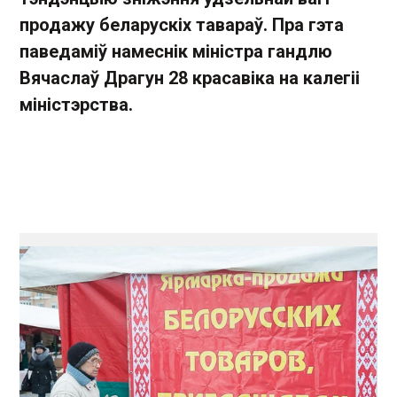
продажу беларускіх тавараў. Пра гэта
паведаміў намеснік міністра гандлю
Вячаслаў Драгун 28 красавіка на калегіі
міністэрства.