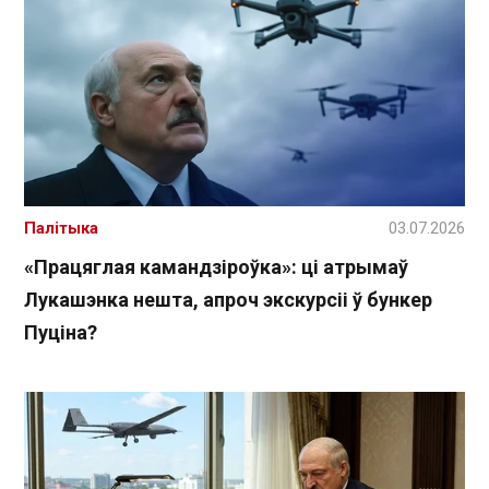
Палітыка
03.07.2026
«Працяглая камандзіроўка»: ці атрымаў
Лукашэнка нешта, апроч экскурсіі ў бункер
Пуціна?