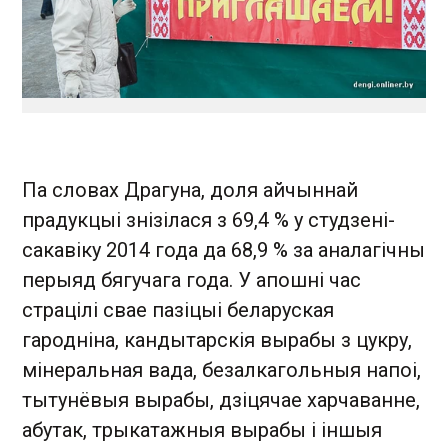
Па словах Драгуна, доля айчыннай
прадукцыі знізілася з 69,4 % у студзені-
сакавіку 2014 года да 68,9 % за аналагічны
перыяд бягучага года. У апошні час
страцілі свае пазіцыі беларуская
гародніна, кандытарскія вырабы з цукру,
мінеральная вада, безалкагольныя напоі,
тытунёвыя вырабы, дзіцячае харчаванне,
абутак, трыкатажныя вырабы і іншыя