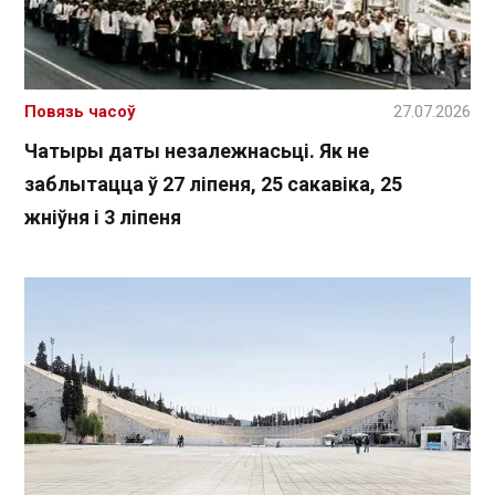
Повязь часоў
27.07.2026
Чатыры даты незалежнасьці. Як не
заблытацца ў 27 ліпеня, 25 сакавіка, 25
жніўня і 3 ліпеня