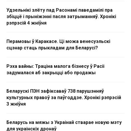
Удзельнікі злёту пад Расонамі паведамілі пра
збіццё і прыніжэнні пасля затрыманняў. Хронікі
рэпрэсій 4 жніўня
Перамовы ў Каракасе. Ці можа венесуэльскі
сцэнар стаць прыкладам для Беларусі?
Рэха вайны: Траціна малога бізнесу ў Расіі
задумалася аб закрыцці або продажы
Беларускі ПЭН зафіксаваў 738 парушэнняў
культурных правоў за паўгоддзе. Хронікі рэпрэсій
3 жніўня
Беларусь на мяжы з Украінай стварае новую мэту
для украінскіх дронаў