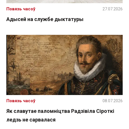
Повязь часоў
27.07.2026
Адысей на службе дыктатуры
Повязь часоў
08.07.2026
Як славутае паломніцтва Радзівіла Сіроткі
ледзь не сарвалася