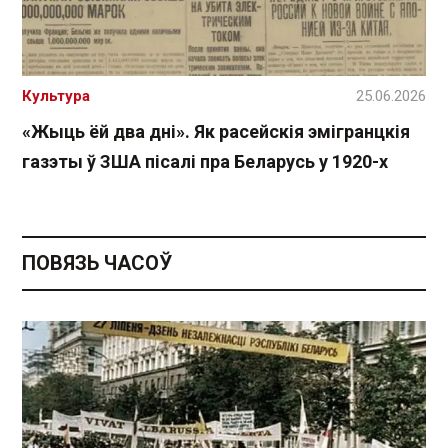
Культура
25.06.2026
«Жыць ёй два дні». Як расейскія эмігранцкія
газэты ў ЗША пісалі пра Беларусь у 1920-х
ПОВЯЗЬ ЧАСОЎ