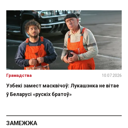
Грамадства
10.07.2026
Узбекі замест масквічоў: Лукашэнка не вітае
ў Беларусі «рускіх братоў»
ЗАМЕЖЖА