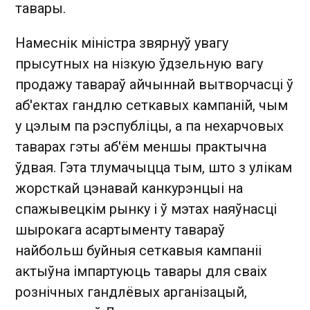
тавары.
Намеснік міністра звярнуў увагу
прысутных на нізкую ўдзельную вагу
продажу тавараў айчыннай вытворчасці ў
аб'ектах гандлю сеткавых кампаній, чым
у цэлым па рэспубліцы, а па нехарчовых
таварах гэты аб'ём меншы практычна
ўдвая. Гэта тлумачыцца тым, што з улікам
жорсткай цэнавай канкурэнцыі на
спажывецкім рынку і ў мэтах наяўнасці
шырокага асартыменту тавараў
найбольш буйныя сеткавыя кампаніі
актыўна імпартуюць тавары для сваіх
рознічных гандлёвых арганізацый,