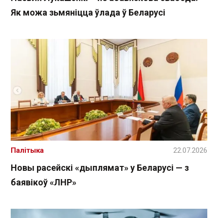
Як можа зьмяніцца ўлада ў Беларусі
Палітыка
22.07.2026
Новы расейскі «дыплямат» у Беларусі — з
баявікоў «ЛНР»