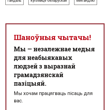
гандаль
купляйце беларускае
Мінгандлю
Шаноўныя чытачы!
Мы — незалежнае медыя
для неабыякавых
людзей з выразнай
грамадзянскай
пазіцыяй.
Мы хочам працягваць пісаць для
вас.