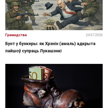
Грамадства
24.07.2026
Бунт у бункеры: як Хрэнін (амаль) адкрыта
пайшоў супраць Лукашэнкі