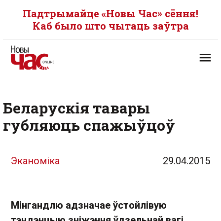
Падтрымайце «Новы Час» сёння!
Каб было што чытаць заўтра
Беларускія тавары
губляюць спажыўцоў
Эканоміка
29.04.2015
Мінгандлю адзначае ўстойлівую
тэндэнцыю зніжэння ўдзельнай вагі