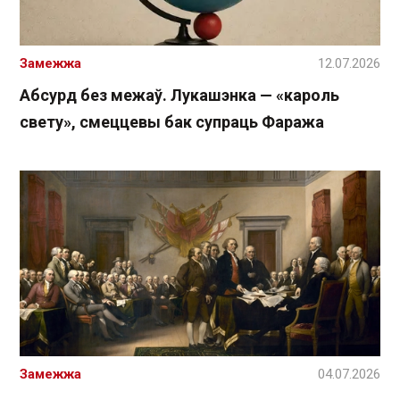
Замежжа
12.07.2026
Абсурд без межаў. Лукашэнка — «кароль
свету», смеццевы бак супраць Фаража
Замежжа
04.07.2026