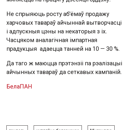
Не спрыяюць росту аб'ёмаў продажу
харчовых тавараў айчыннай вытворчасці
і адпускныя цэны на некаторыя з іх.
Часцяком аналагічная імпартная
прадукцыя адаецца танней на 10 — 30 %.
Да таго ж маюцца прэтэнзіі па рэалізацыі
айчынных тавараў да сеткавых кампаній.
БелаПАН