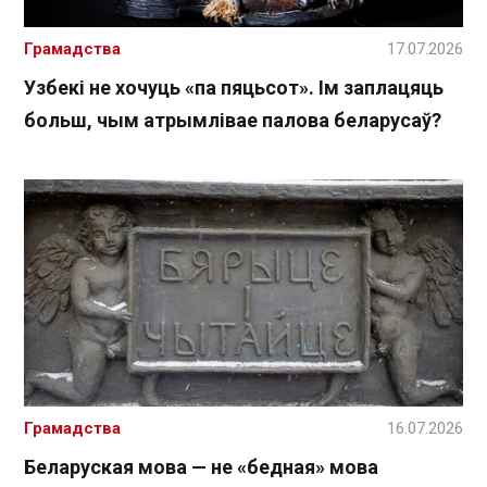
Грамадства
17.07.2026
Узбекі не хочуць «па пяцьсот». Ім заплацяць
больш, чым атрымлівае палова беларусаў?
Грамадства
16.07.2026
Беларуская мова — не «бедная» мова