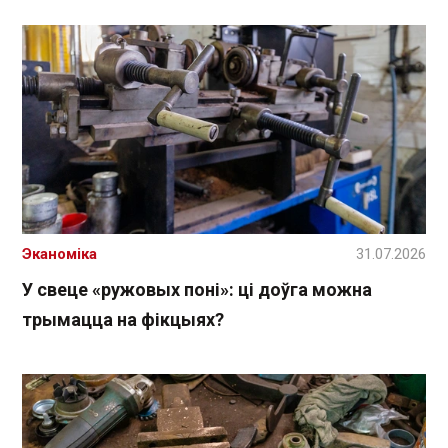
Эканоміка
31.07.2026
У свеце «ружовых поні»: ці доўга можна
трымацца на фікцыях?