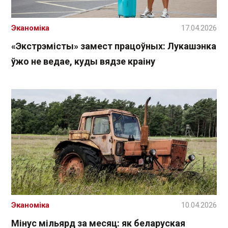
Эканоміка
17.04.2026
«Экстрэмісты» замест працоўных: Лукашэнка
ўжо не ведае, куды вядзе краіну
Эканоміка
10.04.2026
Мінус мільярд за месяц: як беларуская