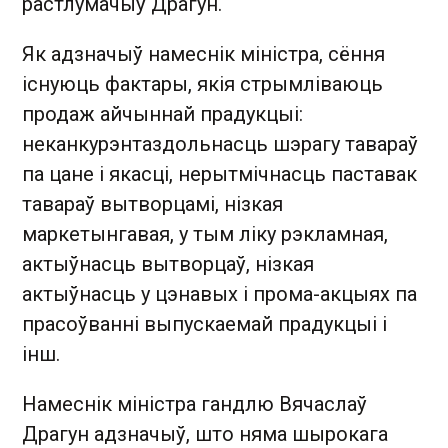
растлумачыў Драгун.
Як адзначыў намеснік міністра, сёння
існуюць фактары, якія стрымліваюць
продаж айчыннай прадукцыі:
неканкурэнтаздольнасць шэрагу тавараў
па цане і якасці, нерытмічнасць паставак
тавараў вытворцамі, нізкая
маркетынгавая, у тым ліку рэкламная,
актыўнасць вытворцаў, нізкая
актыўнасць у цэнавых і прома-акцыях па
прасоўванні выпускаемай прадукцыі і
інш.
Намеснік міністра гандлю Вячаслаў
Драгун адзначыў, што няма шырокага