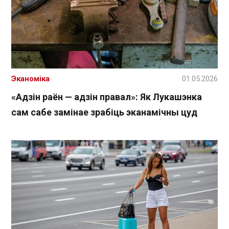
Эканоміка
01.05.2026
«Адзін раён — адзін правал»: Як Лукашэнка
сам сабе замінае зрабіць эканамічны цуд