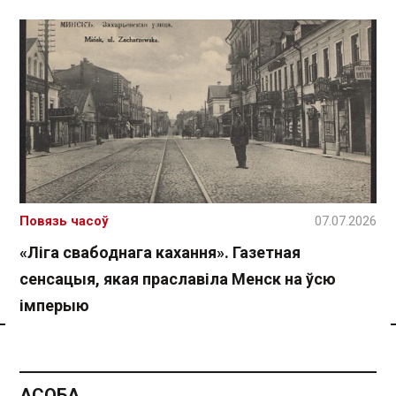
Повязь часоў
07.07.2026
«Ліга свабоднага кахання». Газетная
сенсацыя, якая праславіла Менск на ўсю
імперыю
Спасылка без VPN
АСОБА