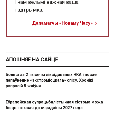
І нам вельмі важная ваша
падтрымка.
Дапамагчы «Новаму Часу»
АПОШНЯЕ НА САЙЦЕ
Больш за 2 тысячы ліквідаваных НКА і новае
папаўненне «экстрэмісцкага» спісу. Хронікі
рэпрэсій 5 жніўня
Еўрапейская супрацьбалістычная сістэма можа
быць гатовая да сярэдзіны 2027 года