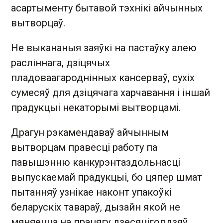
асартыменту бытавой тэхнікі айчынных
вытворцаў.
Не выкананыя заяўкі на пастаўку алею
расліннага, дзіцячых
пладоваагароднінных кансерваў, сухіх
сумесяў для дзіцячага харчавання і іншай
прадукцыі некаторымі вытворцамі.
Драгун рэкамендаваў айчынным
вытворцам правесці работу па
павышэнню канкурэнтаздольнасці
выпускаемай прадукцыі, бо цяпер шмат
пытанняў узнікае наконт упакоўкі
беларускіх тавараў, дызайн якой не
мяняецца на працягу дзесяцігоддзяў.