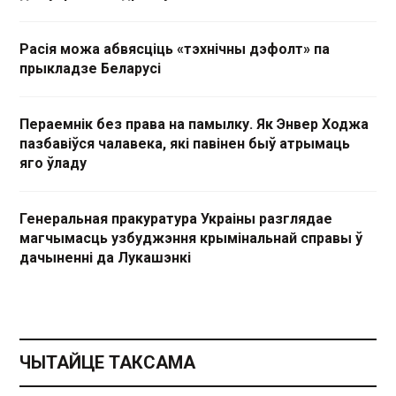
Расія можа абвясціць «тэхнічны дэфолт» па
прыкладзе Беларусі
Пераемнік без права на памылку. Як Энвер Ходжа
пазбавіўся чалавека, які павінен быў атрымаць
яго ўладу
Генеральная пракуратура Украіны разглядае
магчымасць узбуджэння крымінальнай справы ў
дачыненні да Лукашэнкі
ЧЫТАЙЦЕ ТАКСАМА