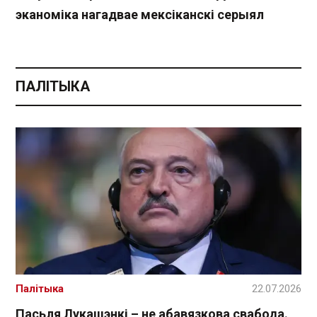
эканоміка нагадвае мексіканскі серыял
ПАЛІТЫКА
Палітыка
22.07.2026
Пасьля Лукашэнкі – не абавязкова свабода.