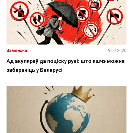
Замежжа
19.07.2026
Ад акуляраў да поціску рукі: што яшчэ можна
забараніць у Беларусі