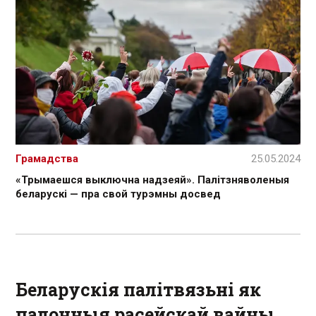
Грамадства
25.05.2024
«Трымаешся выключна надзеяй». Палітзняволеныя
беларускі — пра свой турэмны досвед
Беларускія палітвязьні як
палонныя расейскай вайны