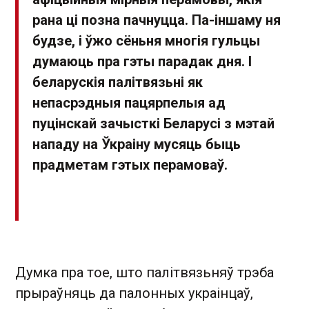
рана ці позна пачнуцца. Па-іншаму ня
будзе, і ўжо сёньня многія гульцы
думаюць пра гэты парадак дня. І
беларускія палітвязьні як
непасрэдныя пацярпелыя ад
пуцінскай зачысткі Беларусі з мэтай
нападу на Ўкраіну мусяць быць
прадметам гэтых перамоваў.
Думка пра тое, што палітвязьняў трэба
прыраўняць да палонных украінцаў,