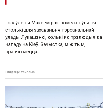
І заяўлены Макеем разгром чыніўся ня
столькі для захаваньня пэрсанальнай
улады Лукашэнкі, колькі як прэлюдыя да
нападу на Кіеў. Зачыстка, між тым,
працягваецца...
Глядзіце таксама