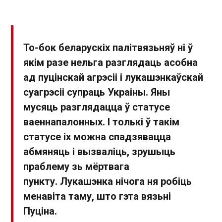
То-бок беларускіх палітвязьняў ні ў
якім разе нельга разглядаць асобна
ад пуцінскай агрэсіі і лукашэнкаўскай
суагрэсіі супраць Украіны. Яны
мусяць разглядацца ў статусе
ваеннапалонных. І толькі ў такім
статусе іх можна спадзявацца
абмяняць і вызваліць, зрушыць
праблему зь мёртвага
пункту. Лукашэнка нічога ня робіць
менавіта таму, што гэта вязьні
Пуціна.