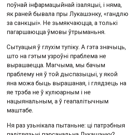
поўнай інфармацыйнай ізаляцыі, і няма,
як раней бывала пры Лукашэнку, «гандлю
за санкцыі». Не зьмякчаюцца, а толькі
пагаршаюцца ўмовы ўтрыманьня.
Сытуацыя ў глухім тупіку. А гэта значыць,
што на гэтым узроўні праблема не
вырашаецца. Магчыма, мы бачым
праблему ня ў той дыспазыцыі, у якой
яна можа быць вырашаная, і глядзець на
яе трэба не ў кулюарным і не
нацыянальным, а ў геапалітычным
маштабе.
Ня раз узьнікала пытаньне: ці патрэбныя
палітвязьні пэрсанальна Лукашэнку?