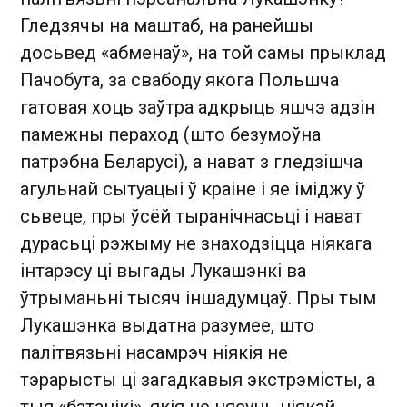
Гледзячы на маштаб, на ранейшы
досьвед «абменаў», на той самы прыклад
Пачобута, за свабоду якога Польшча
гатовая хоць заўтра адкрыць яшчэ адзін
памежны пераход (што безумоўна
патрэбна Беларусі), а нават з гледзішча
агульнай сытуацыі ў краіне і яе іміджу ў
сьвеце, пры ўсёй тыранічнасьці і нават
дурасьці рэжыму не знаходзіцца ніякага
інтарэсу ці выгады Лукашэнкі ва
ўтрыманьні тысяч іншадумцаў. Пры тым
Лукашэнка выдатна разумее, што
палітвязьні насамрэч ніякія не
тэрарысты ці загадкавыя экстрэмісты, а