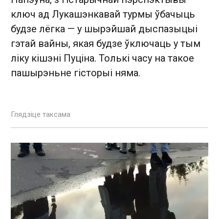
ключ ад Лукашэнкавай турмы ўбачыць
будзе лёгка — у шырэйшай дыспазыцыі
гэтай вайны, якая будзе ўключаць у тым
ліку кішэні Пуціна. Толькі часу на такое
пашырэньне гісторыі няма.
Глядзіце таксама