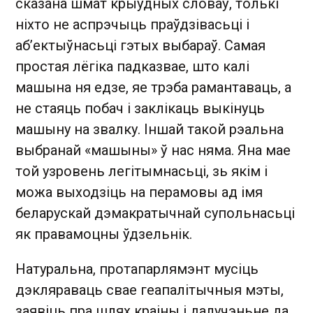
сказана шмат крыўдных словаў, толькі
ніхто не аспрэчыць праўдзівасьці і
аб’ектыўнасьці гэтых выбараў. Самая
простая лёгіка падказвае, што калі
машына ня едзе, яе трэба рамантаваць, а
не стаяць побач і заклікаць выкінуць
машыну на звалку. Іншай такой рэальна
выбранай «машыны» ў нас няма. Яна мае
той узровень легітымнасьці, зь якім і
можа выходзіць на перамовы ад імя
беларускай дэмакратычнай супольнасьці
як правамоцны ўдзельнік.
Натуральна, протапарлямэнт мусіць
дэкляраваць свае геапалітычныя мэты,
заявіць пра шлях краіны і далучэньне да