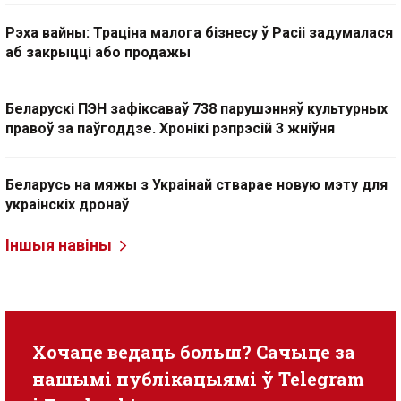
Рэха вайны: Траціна малога бізнесу ў Расіі задумалася
аб закрыцці або продажы
Беларускі ПЭН зафіксаваў 738 парушэнняў культурных
правоў за паўгоддзе. Хронікі рэпрэсій 3 жніўня
Беларусь на мяжы з Украінай стварае новую мэту для
украінскіх дронаў
Іншыя навіны
Хочаце ведаць больш? Сачыце за
нашымі публікацыямі ў
Telegram