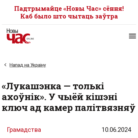
Падтрымайце «Новы Час» сёння!
Каб было што чытаць заўтра
Напад на Украіну
«Лукашэнка — толькі
ахоўнік». У чыёй кішэні
ключ ад камер палітвязняў
Грамадства
10.06.2024