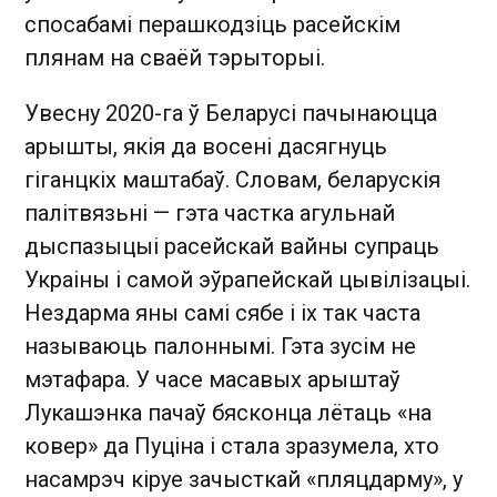
спосабамі перашкодзіць расейскім
плянам на сваёй тэрыторыі.
Увесну 2020-га ў Беларусі пачынаюцца
арышты, якія да восені дасягнуць
гіганцкіх маштабаў. Словам, беларускія
палітвязьні — гэта частка агульнай
дыспазыцыі расейскай вайны супраць
Украіны і самой эўрапейскай цывілізацыі.
Нездарма яны самі сябе і іх так часта
называюць палоннымі. Гэта зусім не
мэтафара. У часе масавых арыштаў
Лукашэнка пачаў бясконца лётаць «на
ковер» да Пуціна і стала зразумела, хто
насамрэч кіруе зачысткай «пляцдарму», у