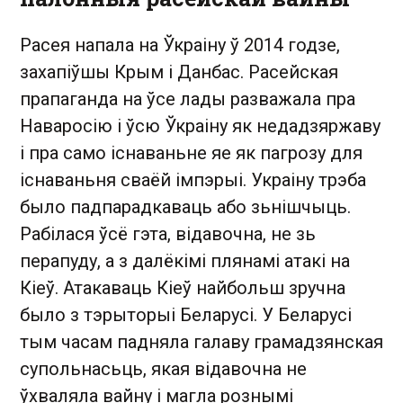
Расея напала на Ўкраіну ў 2014 годзе,
захапіўшы Крым і Данбас. Расейская
прапаганда на ўсе лады разважала пра
Наваросію і ўсю Ўкраіну як недадзяржаву
і пра само існаваньне яе як пагрозу для
існаваньня сваёй імпэрыі. Украіну трэба
было падпарадкаваць або зьнішчыць.
Рабілася ўсё гэта, відавочна, не зь
перапуду, а з далёкімі плянамі атакі на
Кіеў. Атакаваць Кіеў найбольш зручна
было з тэрыторыі Беларусі. У Беларусі
тым часам падняла галаву грамадзянская
супольнасьць, якая відавочна не
ўхваляла вайну і магла рознымі