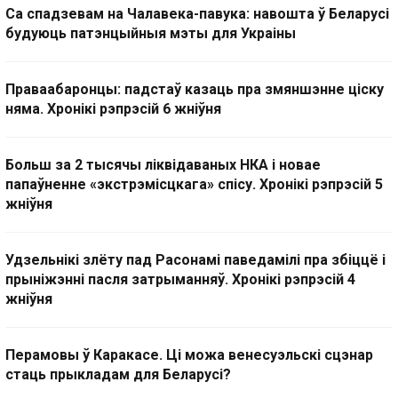
Са спадзевам на Чалавека-павука: навошта ў Беларусі
будуюць патэнцыйныя мэты для Украіны
Праваабаронцы: падстаў казаць пра змяншэнне ціску
няма. Хронікі рэпрэсій 6 жніўня
Больш за 2 тысячы ліквідаваных НКА і новае
папаўненне «экстрэмісцкага» спісу. Хронікі рэпрэсій 5
жніўня
Удзельнікі злёту пад Расонамі паведамілі пра збіццё і
прыніжэнні пасля затрыманняў. Хронікі рэпрэсій 4
жніўня
Перамовы ў Каракасе. Ці можа венесуэльскі сцэнар
стаць прыкладам для Беларусі?