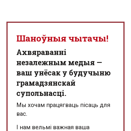
Шаноўныя чытачы!
Aхвяраванні
незалежным медыя —
ваш унёсак у будучыню
грамадзянскай
супольнасці.
Мы хочам працягваць пісаць для
вас.
І нам вельмі важная ваша