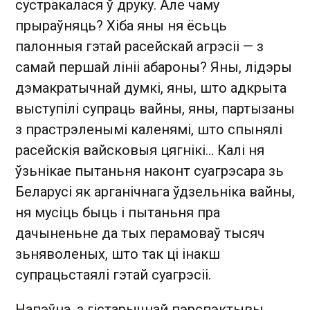
сустракалася ў друку. Але чаму
прыраўняць? Хіба яны ня ёсьць
палонныя гэтай расейскай агрэсіі — з
самай першай лініі абароны? Яны, лідэры
дэмакратычнай думкі, яны, што адкрыта
выступілі супраць вайны, яны, партызаны
з прастрэленымі каленямі, што спынялі
расейскія вайсковыя цягнікі... Калі ня
ўзьнікае пытаньня наконт суагрэсара зь
Беларусі як арганічнага ўдзельніка вайны,
ня мусіць быць і пытаньня пра
дачыненьне да тых перамоваў тысяч
зьняволеных, што так ці інакш
супрацьстаялі гэтай суагрэсіі.
Напэўна, з гістарычнай пэрспэктывы