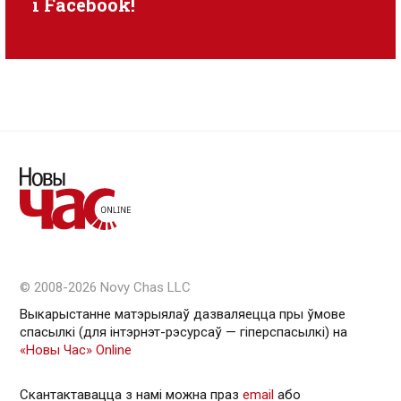
i
Facebook
!
© 2008-2026 Novy Chas LLC
Выкарыстанне матэрыялаў дазваляецца пры ўмове
спасылкі (для інтэрнэт-рэсурсаў — гiперспасылкi) на
«Новы Час» Online
Скантактавацца з намі можна праз
email
або