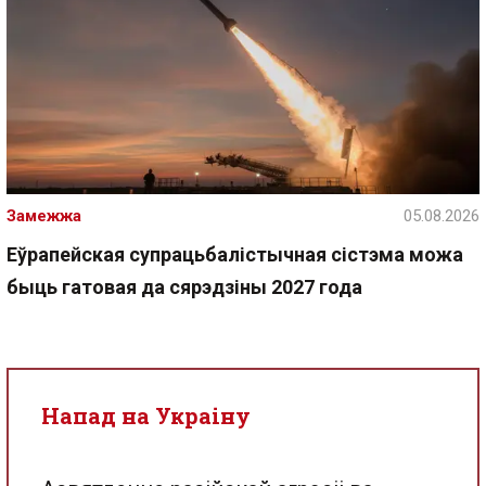
Замежжа
05.08.2026
Еўрапейская супрацьбалістычная сістэма можа
быць гатовая да сярэдзіны 2027 года
Напад на Украіну