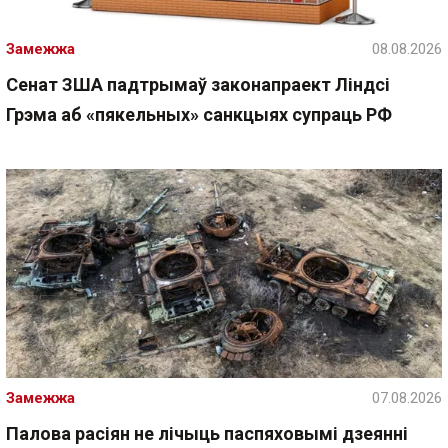
Замежжа
08.08.2026
Сенат ЗША падтрымаў законапраект Ліндсі
Грэма аб «пякельных» санкцыях супраць РФ
Замежжа
07.08.2026
Палова расіян не лічыць паспяховымі дзеянні