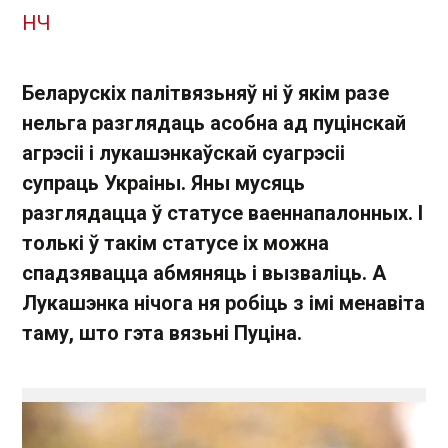
НЧ
Беларускіх палітвязьняў ні ў якім разе
нельга разглядаць асобна ад пуцінскай
агрэсіі і лукашэнкаўскай суагрэсіі
супраць Украіны. Яны мусяць
разглядацца ў статусе ваеннапалонных. І
толькі ў такім статусе іх можна
спадзявацца абмяняць і вызваліць. А
Лукашэнка нічога ня робіць з імі менавіта
таму, што гэта вязьні Пуціна.