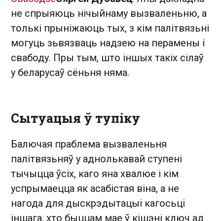
не спрыяюць нічыйнаму вызваленьню, а
толькі прыніжаюць тых, з кім палітвязьні
могуць зьвязваць надзею на перамены і
свабоду. Пры тым, што іншых такіх сілаў
у беларусаў сёньня няма.
Сытуацыя ў тупіку
Балючая праблема вызваленьня
палітвязьняў у аднолькавай ступені
тычыцца ўсіх, каго яна хвалюе і кім
успрымаецца як асабістая віна, а не
нагода для дыскрэдытацыі кагосьці
іншага, хто быццам мае ў кішэні ключ ад