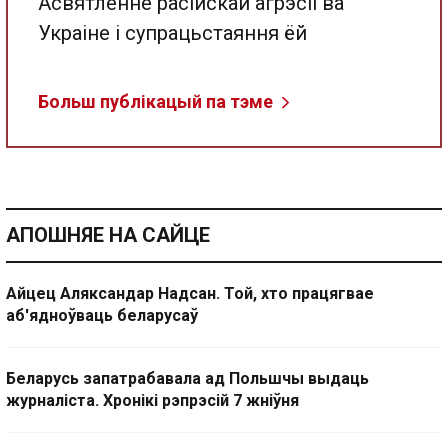
Асвятленне расійскай агрэсіі ва
Украіне і супрацьстаяння ёй
Больш публікацый па тэме
АПОШНЯЕ НА САЙЦЕ
Айцец Аляксандар Надсан. Той, хто працягвае
аб'ядноўваць беларусаў
Беларусь запатрабавала ад Польшчы выдаць
журналіста. Хронікі рэпрэсій 7 жніўня