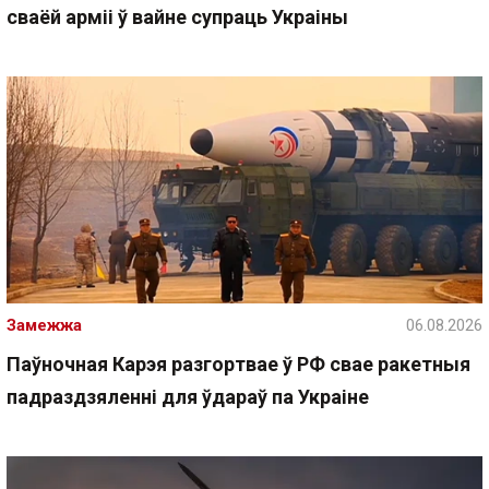
сваёй арміі ў вайне супраць Украіны
Замежжа
06.08.2026
Паўночная Карэя разгортвае ў РФ свае ракетныя
падраздзяленні для ўдараў па Украіне