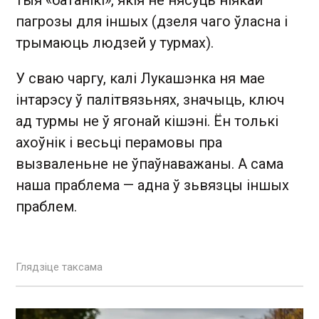
тыя «батанікі», якія не нясуць ніякай
пагрозы для іншых (дзеля чаго ўласна і
трымаюць людзей у турмах).
У сваю чаргу, калі Лукашэнка ня мае
інтарэсу ў палітвязьнях, значыць, ключ
ад турмы не ў ягонай кішэні. Ён толькі
ахоўнік і весьці перамовы пра
вызваленьне не ўпаўнаважаны. А сама
наша праблема — адна ў зьвязцы іншых
праблем.
Глядзіце таксама