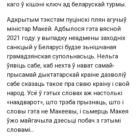
каго ў кішэні ключ ад беларускай турмы.
Адкрытым тэкстам пуцінскі плян агучыў
міністар Макей. Адбылося гэта вясной
2021 году: у выпадку неадмены заходніх
санкцый у Беларусі будзе зьнішчаная
грамадзянская супольнасьць. Нельга
ўявіць сабе, каб нехта ў нават самай-
прысамай дыктатарскай краіне дазволіў
сабе сказаць такое пра сваю краіну і свой
народ. Усё ў гэтых словах аж настолькі
«наадварот», што трэба прызнаць, што і
словы гэта не Макеевы, і сьмерць Макея
ўжо майгачыла дзесьці побач з гэтымі
словамі...