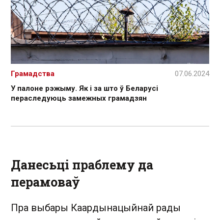
Грамадства
07.06.2024
У палоне рэжыму. Як і за што ў Беларусі
пераследуюць замежных грамадзян
Данесьці праблему да
перамоваў
Пра выбары Каардынацыйнай рады