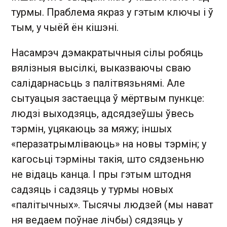
турмы. Праблема якраз у гэтым ключы і ў
тым, у чыёй ён кішэні.
Насамрэч дэмакратычныя сілы робяць
вялізныя высілкі, выказваючы сваю
салідарнасьць з палітвязьнямі. Але
сытуацыя застаецца ў мёртвым пункце:
людзі выходзяць, адсядзеўшы ўвесь
тэрмін, уцякаюць за мяжу; іншых
«перазатрымліваюць» на новы тэрмін; у
кагосьці тэрміны такія, што сядзеньню
не відаць канца. І пры гэтым штодня
садзяць і садзяць у турмы новых
«палітычных». Тысячы людзей (мы нават
ня ведаем поўнае лічбы) сядзяць у