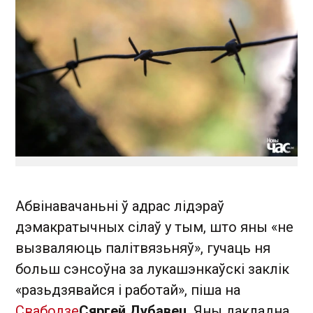
Абвінавачаньні ў адрас лідэраў
дэмакратычных сілаў у тым, што яны «не
вызваляюць палітвязьняў», гучаць ня
больш сэнсоўна за лукашэнкаўскі заклік
«разьдзявайся і работай», піша на
Свабодзе
Сяргей Дубавец
. Яны дакладна