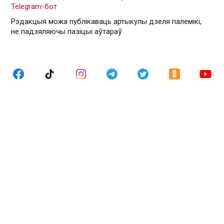
Telegram-бот
Рэдакцыя можа публікаваць артыкулы дзеля палемікі,
не падзяляючы пазіцыі аўтараў