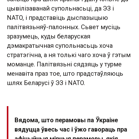
цывілізаванай супольнасьці, да ЭЗ і
NATO, і прадставіць дыспазыцыю
палітвязьняў-палонных. Сьвет мусіць
зразумець, куды беларуская
дэмакратычная супольнасьць хоча
стратэгічна, а ня толькі чаго хоча ў гэтым
моманце. Палітвязьні сядзяць у турме
менавіта праз тое, што прадстаўляюць
шлях Беларусі ў ЭЗ і NATO.
Вядома, што перамовы па Ўкраіне
вядуцца ўвесь час і ўжо гавораць пра
афіцыйныя мірныя перамовы, якія