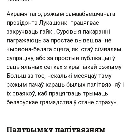
Акрамя таго, рэжым самаабвешчанага
прэзідэнта Лукашэнкі працягвае
закручваць гайкі. Суровыя пакаранні
пагражаюць за простае вывешванне
чырвона-белага сцяга, які стаў сімвалам
супраціву, або за простыя публікацыі ў
сацыяльных сетках з крытыкай рэжыму.
Больш за тое, некалькі месяцаў таму
рэжым пачаў караць былых палітвязняў і
іх сваякоў, каб працягваць трымаць
беларускае грамадства ў стане страху».
Падтрымку палітвязням