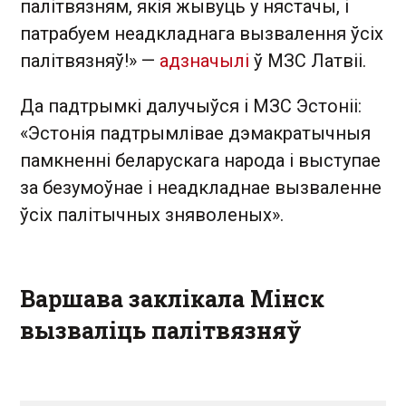
палітвязням, якія жывуць у нястачы, і
патрабуем неадкладнага вызвалення ўсіх
палітвязняў!» —
адзначылі
ў МЗС Латвіі.
Да падтрымкі далучыўся і МЗС Эстоніі:
«Эстонія падтрымлівае дэмакратычныя
памкненні беларускага народа і выступае
за безумоўнае і неадкладнае вызваленне
ўсіх палітычных зняволеных».
Варшава заклікала Мінск
вызваліць палітвязняў