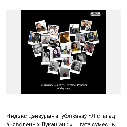
«Індэкс цэнзуры» апублікаваў «Лісты ад
зняволеных Лукашэнкі» — гэта сумесны