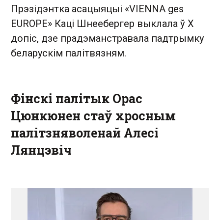
Прэзідэнтка асацыяцыі «VIENNA ges
EUROPE» Каці Шнеебергер выклала ў X
допіс, дзе прадэманстравала падтрымку
беларускім палітвязням.
Фінскі палітык Орас
Цюнкюнен стаў хросным
палітзняволенай Алесі
Лянцэвіч