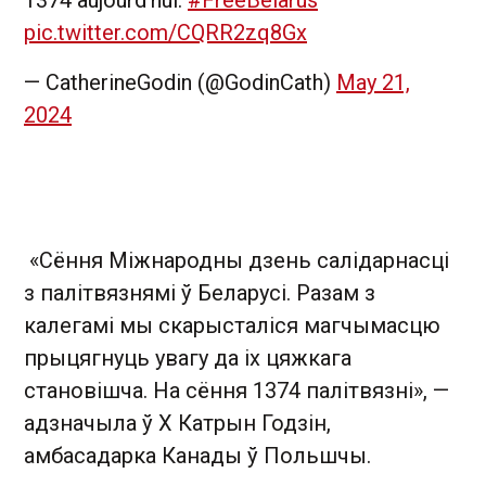
1374 aujourd’hui.
#FreeBelarus
pic.twitter.com/CQRR2zq8Gx
— CatherineGodin (@GodinCath)
May 21,
2024
«Сёння Міжнародны дзень салідарнасці
з палітвязнямі ў Беларусі. Разам з
калегамі мы скарысталіся магчымасцю
прыцягнуць увагу да іх цяжкага
становішча. На сёння 1374 палітвязні», —
адзначыла ў Х Катрын Годзін,
амбасадарка Канады ў Польшчы.