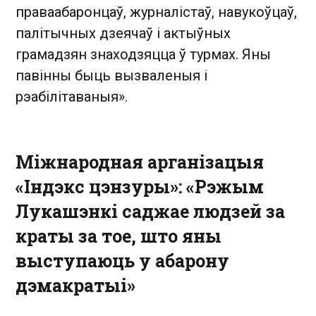
праваабаронцаў, журналістаў, навукоўцаў,
палітычных дзеячаў і актыўных
грамадзян знаходзяцца ў турмах. Яны
павінны быць вызваленыя і
рэабілітаваныя».
Міжнародная арганізацыя
«Індэкс цэнзуры»: «Рэжым
Лукашэнкі саджае людзей за
краты за тое, што яны
выступаюць у абарону
дэмакратыі»