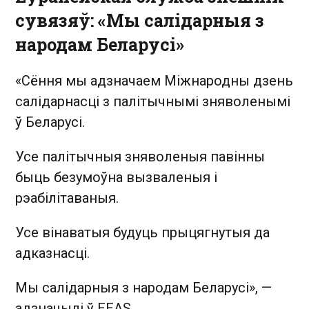
сувязяў: «Мы салідарныя з
народам Беларусі»
«Сёння мы адзначаем Міжнародны дзень
салідарнасці з палітычнымі зняволенымі
ў Беларусі.
Усе палітычныя зняволеныя павінны
быць безумоўна вызваленыя і
рэабілітаваныя.
Усе вінаватыя будуць прыцягнутыя да
адказнасці.
Мы салідарныя з народам Беларусі», —
адзначылі ў EEAS.