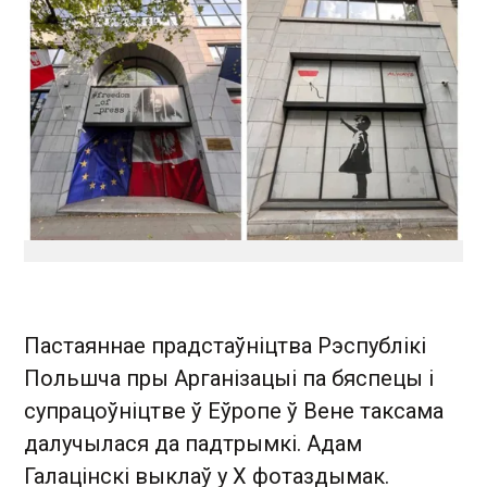
Пастаяннае прадстаўніцтва Рэспублікі
Польшча пры Арганізацыі па бяспецы і
супрацоўніцтве ў Еўропе ў Вене таксама
далучылася да падтрымкі. Адам
Галацінскі выклаў у Х фотаздымак.