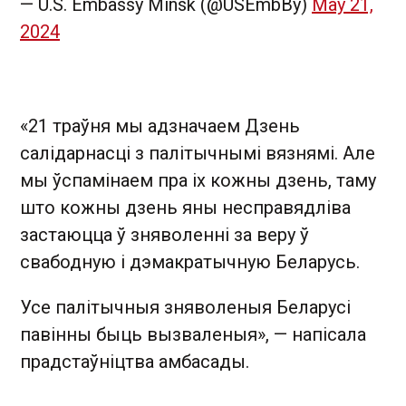
— U.S. Embassy Minsk (@USEmbBy)
May 21,
2024
«21 траўня мы адзначаем Дзень
салідарнасці з палітычнымі вязнямі. Але
мы ўспамінаем пра іх кожны дзень, таму
што кожны дзень яны несправядліва
застаюцца ў зняволенні за веру ў
свабодную і дэмакратычную Беларусь.
Усе палітычныя зняволеныя Беларусі
павінны быць вызваленыя», — напісала
прадстаўніцтва амбасады.