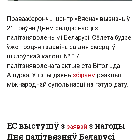
Праваабарончы цэнтр «Вясна» вызначыў
21 траўня Днём салідарнасці з
палітзняволенымі Беларусі. Сёлета будзе
ўжо трэцяя гадавіна са дня смерці ў
шклоўскай калоніі № 17
палітзняволенага актывіста Вітольда
Ашурка. У гэты дзень
збіраем
рэакцыі
міжнароднай супольнасці на гэтую дату.
ЕС выступіў з
з нагоды
заявай
Дня палітвязняў Беларусі