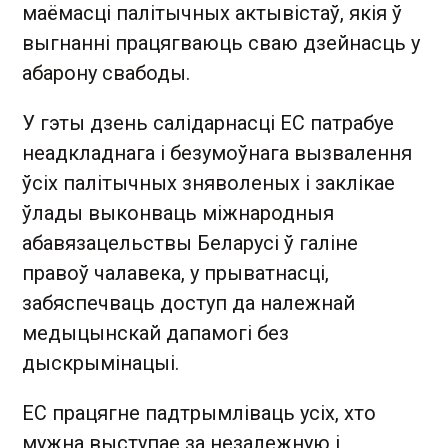
маёмасці палітычных актывістаў, якія ў
выгнанні працягваюць сваю дзейнасць у
абарону свабоды.
У гэты дзень салідарнасці ЕС патрабуе
неадкладнага і безумоўнага вызвалення
ўсіх палітычных зняволеных і заклікае
ўлады выконваць міжнародныя
абавязацельствы Беларусі ў галіне
правоў чалавека, у прыватнасці,
забяспечваць доступ да належнай
медыцынскай дапамогі без
дыскрымінацыі.
ЕС працягне падтрымліваць усіх, хто
мужна выступае за незалежную і