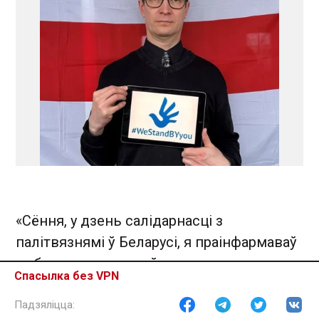
«Сёння, у дзень салідарнасці з
палітвязнямі ў Беларусі, я праінфармаваў
амбасаду, што я стаў хросным
Спасылка без VPN
палітзняволенай Алесі Лянцэвіч. Я
выказваю падтрымку Лянцэвіч, якая