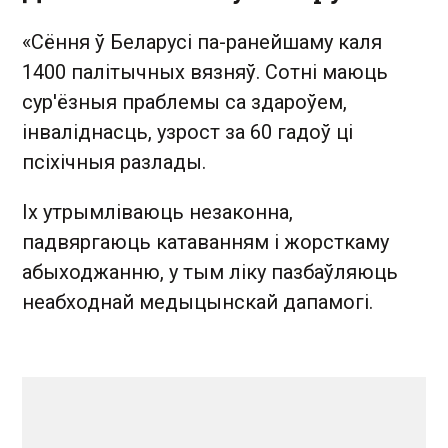
«Сёння ў Беларусі па-ранейшаму каля
1400 палітычных вязняў. Сотні маюць
сур'ёзныя праблемы са здароўем,
інваліднасць, узрост за 60 гадоў ці
псіхічныя разлады.
Іх утрымліваюць незаконна,
падвяргаюць катаванням і жорсткаму
абыходжанню, у тым ліку пазбаўляюць
неабходнай медыцынскай дапамогі.