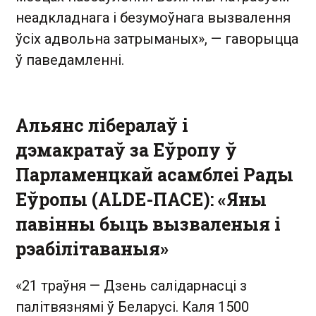
неадкладнага і безумоўнага вызвалення
ўсіх адвольна затрыманых», — гаворыцца
ў паведамленні.
Альянс лібералаў і
дэмакратаў за Еўропу ў
Парламенцкай асамблеі Рады
Еўропы (ALDE-ПАСЕ): «Яны
павінны быць вызваленыя і
рэабілітаваныя»
«21 траўня — Дзень салідарнасці з
палітвязнямі ў Беларусі. Каля 1500