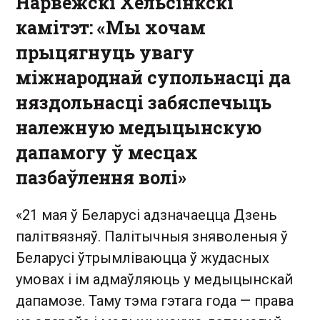
Нарвежскі Хельсінкскі
камітэт: «Мы хочам
прыцягнуць увагу
міжнароднай супольнасці да
няздольнасці забяспечыць
належную медыцынскую
дапамогу ў месцах
пазбаўлення волі»
«21 мая ў Беларусі адзначаецца Дзень
палітвязняў. Палітычныя зняволеныя ў
Беларусі ўтрымліваюцца ў жудасных
умовах і ім адмаўляюць у медыцынскай
дапамозе. Таму тэма гэтага года — права