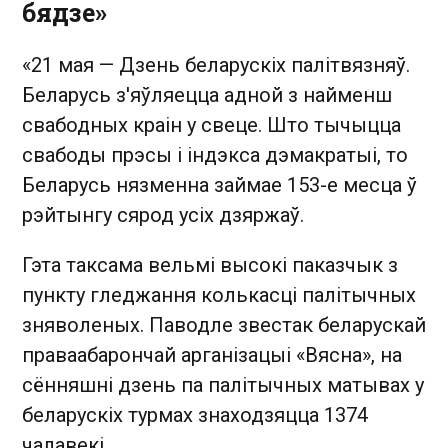
бядзе»
«21 мая — Дзень беларускіх палітвязняў.
Беларусь з'яўляецца адной з найменш
свабодных краін у свеце. Што тычыцца
свабоды прэсы і індэкса дэмакратыі, то
Беларусь нязменна займае 153-е месца ў
рэйтынгу сярод усіх дзяржаў.
Гэта таксама вельмі высокі паказчык з
пункту гледжання колькасці палітычных
зняволеных. Паводле звестак беларускай
праваабарончай арганізацыі «Вясна», на
сённяшні дзень па палітычных матывах у
беларускіх турмах знаходзяцца 1374
чалавекі.