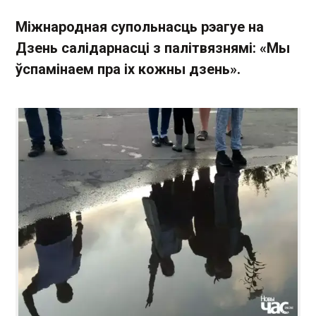
Міжнародная супольнасць рэагуе на
Дзень салідарнасці з палітвязнямі: «Мы
ўспамінаем пра іх кожны дзень».