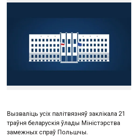
Вызваліць усіх палітвязняў заклікала 21
траўня беларускія ўлады Міністэрства
замежных спраў Польшчы.