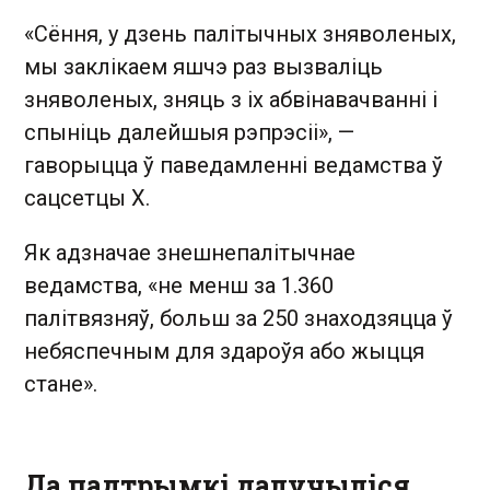
«Сёння, у дзень палітычных зняволеных,
мы заклікаем яшчэ раз вызваліць
зняволеных, зняць з іх абвінавачванні і
спыніць далейшыя рэпрэсіі», —
гаворыцца ў паведамленні ведамства ў
сацсетцы X.
Як адзначае знешнепалітычнае
ведамства, «не менш за 1.360
палітвязняў, больш за 250 знаходзяцца ў
небяспечным для здароўя або жыцця
стане».
Да падтрымкі далучыліся