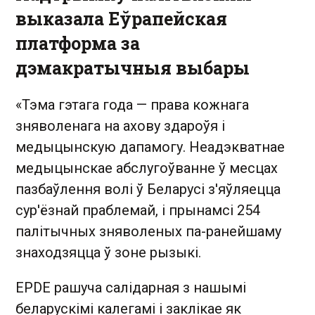
выказала Еўрапейская
платформа за
дэмакратычныя выбары
«Тэма гэтага года — права кожнага
зняволенага на ахову здароўя і
медыцынскую дапамогу. Неадэкватнае
медыцынскае абслугоўванне ў месцах
пазбаўлення волі ў Беларусі з'яўляецца
сур'ёзнай праблемай, і прынамсі 254
палітычных зняволеных па-ранейшаму
знаходзяцца ў зоне рызыкі.
EPDE рашуча салідарная з нашымі
беларускімі калегамі і заклікае як