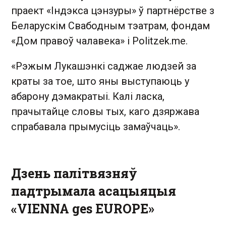
праект «Індэкса цэнзуры» ў партнёрстве з
Беларускім Свабодным тэатрам, фондам
«Дом правоў чалавека» і Politzek.me.
«Рэжым Лукашэнкі саджае людзей за
краты за тое, што яны выступаюць у
абарону дэмакратыі. Калі ласка,
прачытайце словы тых, каго дзяржава
спрабавала прымусіць замаўчаць».
Дзень палітвязняў
падтрымала асацыяцыя
«VIENNA ges EUROPE»