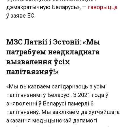
дэмакратычную Беларусь», —
гаворыцца
ў заяве ЕС.
МЗC Латвіі і Эстоніі: «Мы
патрабуем неадкладнага
вызвалення ўсіх
палітвязняў!»
«Мы выказваем салідарнасць з усімі
палітвязнямі ў Беларусі. З 2021 года ў
зняволенні ў Беларусі памерлі 6
палітвязняў. Мы заклікаем да хутчэйшага
аказання медыцынскай дапамогі