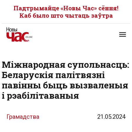
Падтрымайце «Новы Час» сёння!
Каб было што чытаць заўтра
Міжнародная супольнасць:
Беларускія палітвязні
павінны быць вызваленыя
і рэабілітаваныя
Грамадства
21.05.2024