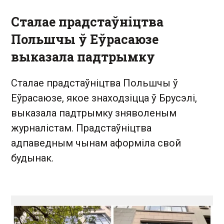
Сталае прадстаўніцтва
Польшчы ў Еўрасаюзе
выказала падтрымку
Сталае прадстаўніцтва Польшчы ў
Еўрасаюзе, якое знаходзіцца ў Брусэлі,
выказала падтрымку зняволеным
журналістам. Прадстаўніцтва
адпаведным чынам аформіла свой
будынак.