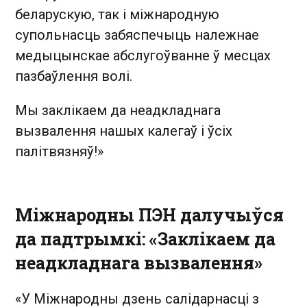
беларускую, так і міжнародную
супольнасць забяспечыць належнае
медыцынскае абслугоўванне ў месцах
пазбаўлення волі.
Мы заклікаем да неадкладнага
вызвалення нашых калегаў і ўсіх
палітвязняў!»
Міжнародны ПЭН далучыўся
да падтрымкі: «Заклікаем да
неадкладнага вызвалення»
«У Міжнародны дзень салідарнасці з