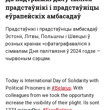
прадстаўнікі і прадстаўніцы
еўрапейскіх амбасадаў
Прадстаўнікі і прадстаўніцы амбасадаў
Эстоніі, Літвы, Польшчы і Швецыі ў
розных краінах «сфатаграфаваліся з
сімвалам Дня палітвязня ў 2024 годзе —
чырвоным сэрцам.
Today is International Day of Solidarity with
Political Prisoners in
#Belarus
. With
colleagues from we took the opportunity
increase the visibility of their plight. Ils sont