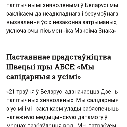
палітычнымі зняволенымі ў Беларусі мы
заклікаем да неадкладнага і безумоўнага
вызвалення ўсіх незаконна затрыманых,
уключаючы пісьменніка Максіма Знака».
Пастаяннае прадстаўніцтва
Швецыі пры АБСЕ: «Мы
салідарныя з усімі»
«21 траўня ў Беларусі адзначаецца Дзень
палітычных зняволеных. Мы салідарныя
з усімі імі і заклікаем улады забяспечыць
належную медыцынскую дапамогу ў
месцах пазбаўлення волі. Мы патрабуем