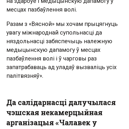
на здароўе і медыцынскую дапамогу ў
месцах пазбаўлення волі.
Разам з «Вясной» мы хочам прыцягнуць
увагу міжнароднай супольнасці да
няздольнасці забяспечыць належную
медыцынскую дапамогу ў месцах
пазбаўлення волі і ў чарговы раз
запатрабаваць ад уладаў вызваліць усіх
палітвязняў».
Да салідарнасці далучылася
чэшская некамерцыйная
арганізацыя «Чалавек у