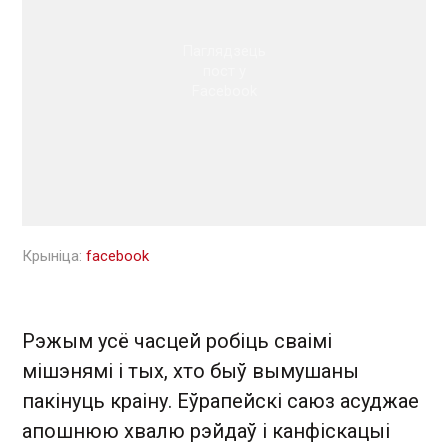
Паглядзець
пост у
Facebook
Крыніца:
facebook
Рэжым усё часцей робіць сваімі
мішэнямі і тых, хто быў вымушаны
пакінуць краіну. Еўрапейскі саюз асуджае
апошнюю хвалю рэйдаў і канфіскацыі