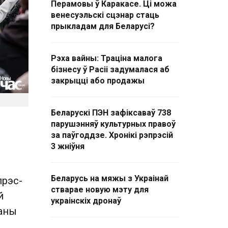
Перамовы ў Каракасе. Ці можа
венесуэльскі сцэнар стаць
прыкладам для Беларусі?
Рэха вайны: Траціна малога
бізнесу ў Расіі задумалася аб
закрыцці або продажы
Беларускі ПЭН зафіксаваў 738
парушэнняў культурных правоў
за паўгоддзе. Хронікі рэпрэсій
3 жніўня
Беларусь на мяжы з Украінай
прэс-
стварае новую мэту для
й
украінскіх дронаў
раны