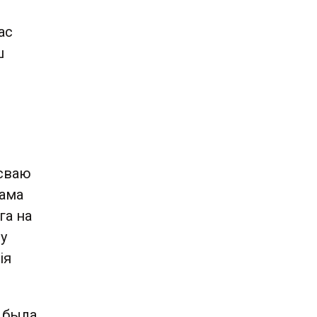
ас
ш
ісваю
сама
га на
у
ія
о была