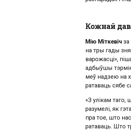
Кожнай дав
Мію Міткевіч
за 
на тры гады зня
варожасці», піш
адбыўшы тэрмін 
меў надзею на х
ратаваць сябе с
«З улікам таго, 
разумелі, як гэт
пра тое, што на
ратаваць. Што т