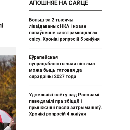
АПОШНЯЕ НА САЙЦЕ
Больш за 2 тысячы
лі
ліквідаваных НКА і новае
папаўненне «экстрэмісцкага»
спісу. Хронікі рэпрэсій 5 жніўня
Еўрапейская
супрацьбалістычная сістэма
можа быць гатовая да
сярэдзіны 2027 года
Удзельнікі злёту пад Расонамі
паведамілі пра збіццё і
прыніжэнні пасля затрыманняў.
Хронікі рэпрэсій 4 жніўня