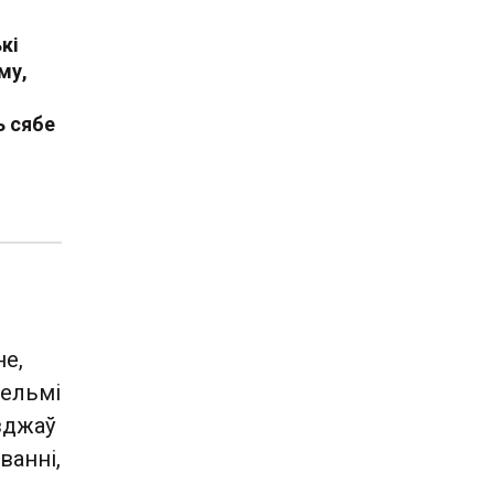
кі
му,
ь сябе
не,
вельмі
зджаў
ванні,