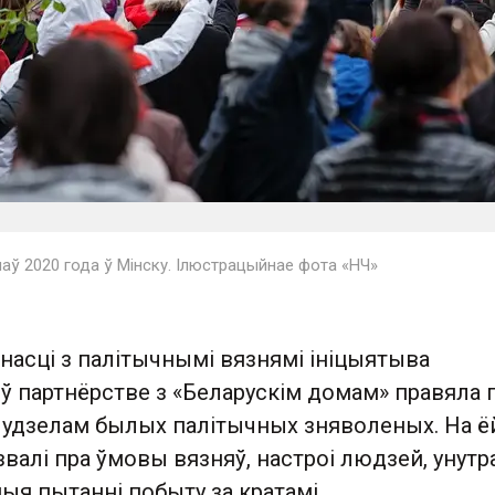
аў 2020 года ў Мінску. Ілюстрацыйнае фота «НЧ»
насці з палітычнымі вязнямі ініцыятыва
ў партнёрстве з «Беларускім домам» правяла 
удзелам былых палітычных зняволеных. На ё
валі пра ўмовы вязняў, настроі людзей, унут
шыя пытанні побыту за кратамі.