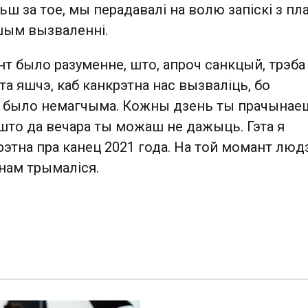
ш за тое, мы перадавалі на волю запіскі з пл
шым вызваленні.
т было разуменне, што, апроч санкцый, трэба
 яшчэ, каб канкрэтна нас вызваліць, бо
м было немагчыма. Кожны дзень ты прачынае
што да вечара ты можаш не дажыць. Гэта я
этна пра канец 2021 года. На той момант людз
нам трымаліся.