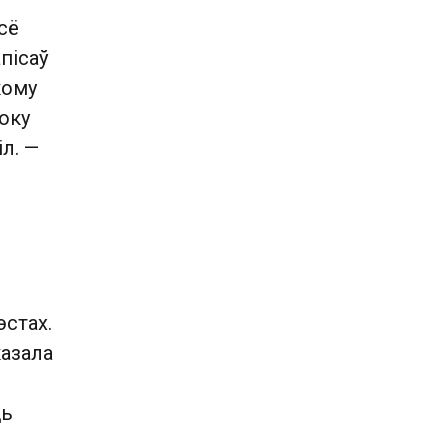
сё
пісаў
кому
боку
л. —
эстах.
казала
ць