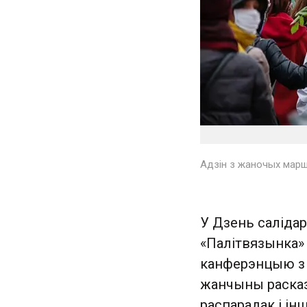
Адзін з жаночых марш
У Дзень салідар
«Палітвязынка» 
канферэнцыю з 
жанчыны расказ
распарадак і ін