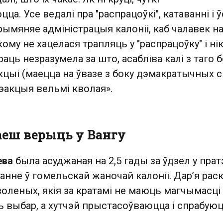
а. Усе ведалі пра "распрацоўкі", катаванні і ў
рымяняе адміністрацыя калоніі, каб чалавек на
кому не хацелася трапляць у "распрацоўку" і ні
раць незразумела за што, асабліва калі з таго 
кцыі (маецца на ўвазе з боку дэмакратычных сі
 рэакцыя вельмі кволая».
еш верыць у Вангу
ева
была асуджаная на 2,5 гады за ўдзел у прат
нне ў гомельскай жаночай калоніі. Дар’я рас
воленых, якія за кратамі не маюць магчымасці
ць выбар, а хутчэй прыстасоўваюцца і спрабую