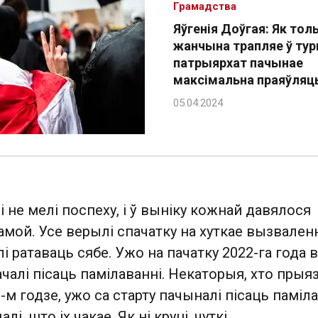
Грамадства
Яўгенія Доўгая: Як толь
жанчына трапляе ў тур
патрыярхат пачынае
максімальна праяўляц
 не мелі поспеху, і ў выніку кожнай давялося
амой. Усе верылі спачатку на хуткае вызвален
і ратаваць сябе. Ужо на пачатку 2022-га года 
алі пісаць памілаванні. Некаторыя, хто прыя
-м годзе, ужо са старту пачыналі пісаць паміла
і, што іх чакае. Як ні круці, чуткі