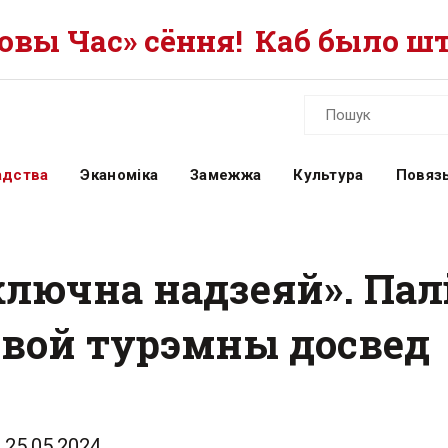
вы Час» сёння!
Каб было шт
адства
Эканоміка
Замежжа
Культура
Повязь
лючна надзеяй». Пал
 свой турэмны досвед
25.05.2024