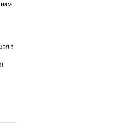
анам
шся з
і