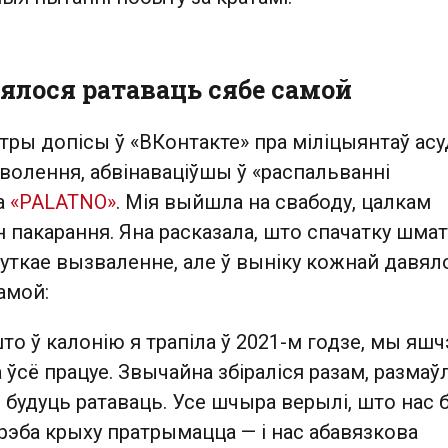
ялося ратаваць сябе самой
тры допісы ў «ВКонтакте» пра міліцыянтаў асу
волення, абвінаваціўшы ў «распальванні
а
«PALATNO»
. Мія выйшла на свабоду, цалкам
пакарання. Яна расказала, што спачатку шмат
уткае вызваленне, але ў выніку кожнай давял
амой:
што ў калонію я трапіла ў 2021-м годзе, мы яшч
а ўсё працуе. Звычайна збіраліся разам, размаў
с будуць ратаваць. Усе шчыра верылі, што нас 
рэба крыху пратрымацца — і нас абавязкова