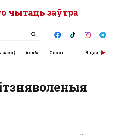
о чытаць заўтра
 часоў
Асоба
Спорт
Відэа
ітзняволеныя