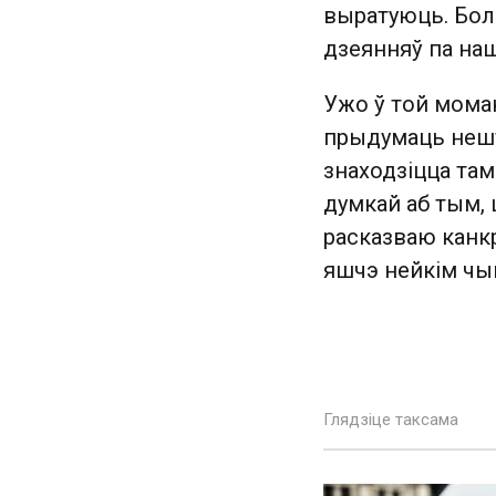
выратуюць. Боль
дзеянняў па на
Ужо ў той моман
прыдумаць нешта
знаходзіцца та
думкай аб тым, 
расказваю канкр
яшчэ нейкім чы
Глядзіце таксама