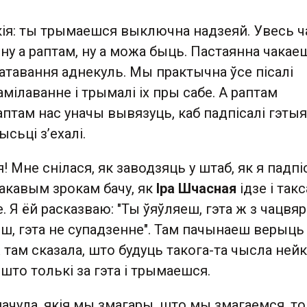
кія: ты трымаешся выключна надзеяй. Увесь ч
: ну а раптам, ну а можа быць. Пастаянна чакае
атавання аднекуль. Мы практычна ўсе пісалі
мілаванне і трымалі іх пры сабе. А раптам
раптам нас уначы вывязуць, каб падпісалі гэтыя
сьці з’ехалі.
я! Мне снілася, як заводзяць у штаб, як я падп
акавым зрокам бачу, як
Іра Шчасная
ідзе і так
. Я ёй расказваю: "Ты ўяўляеш, гэта ж з чацвяр
еш, гэта не супадзенне". Там пачынаеш верыць 
ж там сказала, што будуць такога-та чысла нейк
што толькі за гэта і трымаешся.
т пачула, якія мы змагары, што мы змагаемся, т