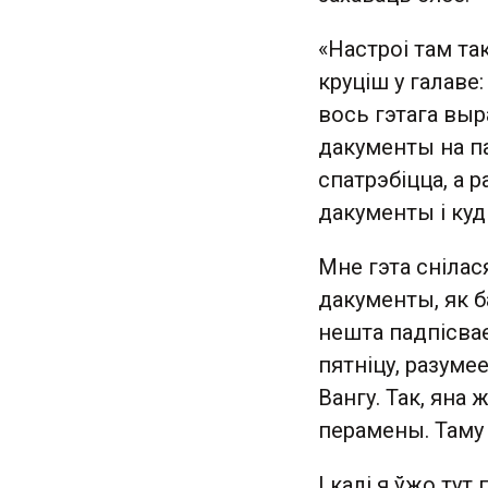
«Настроі там та
круціш у галаве
вось гэтага выр
дакументы на па
спатрэбіцца, а 
дакументы і куды
Мне гэта снілас
дакументы, як б
нешта падпісвае
пятніцу, разуме
Вангу. Так, яна 
перамены. Таму 
І калі я ўжо ту