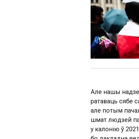
Але нашы надзеі
ратаваць сябе с
але потым пачал
шмат людзей пач
у калонію ў 2021
бо дакладна ведал