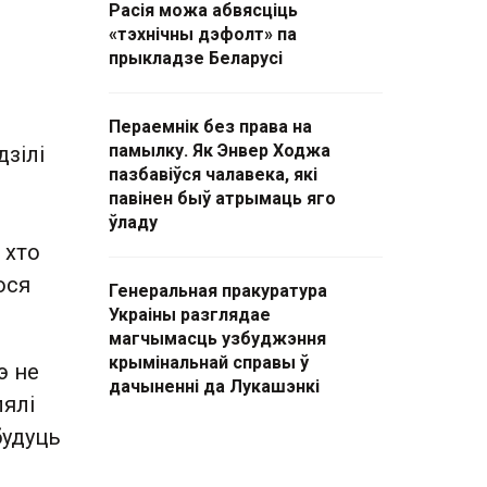
Расія можа абвясціць
«тэхнічны дэфолт» па
прыкладзе Беларусі
Пераемнік без права на
памылку. Як Энвер Ходжа
дзілі
пазбавіўся чалавека, які
павінен быў атрымаць яго
ўладу
 хто
ося
Генеральная пракуратура
Украіны разглядае
магчымасць узбуджэння
крымінальнай справы ў
э не
дачыненні да Лукашэнкі
лялі
будуць