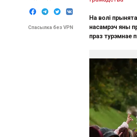
На волі прынята
насамрэч яны п
Спасылка без VPN
праз турэмнае п