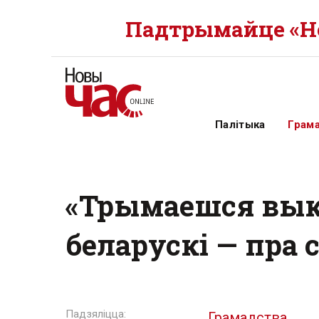
Падтрымайце «Но
Палітыка
Грам
«Трымаешся вык
беларускі — пра
Грамадства