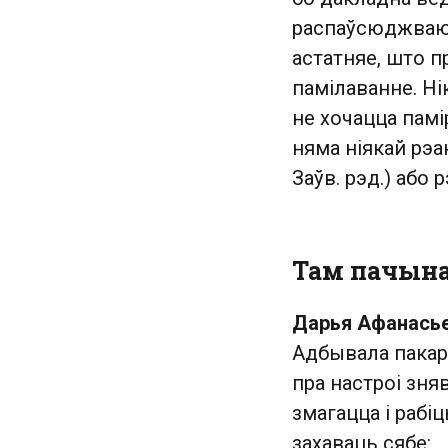
распаўсюджваюцц
астатняе, што п
памілаванне. Ні
не хочацца памі
няма ніякай рэа
Заўв. рэд.) або
Там пачына
Дарья Афанась
Адбывала пакара
пра настроі зня
змагацца і рабі
захаваць сябе: