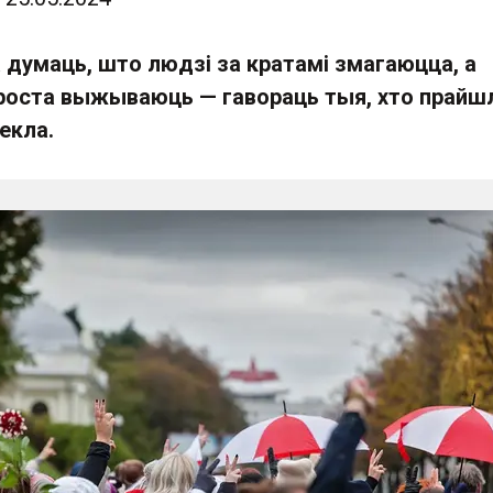
 думаць, што людзі за кратамі змагаюцца, а
роста выжываюць — гавораць тыя, хто прайш
екла.