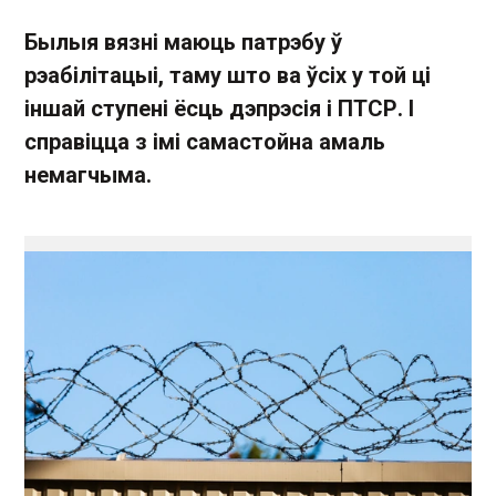
Былыя вязні маюць патрэбу ў
рэабілітацыі, таму што ва ўсіх у той ці
іншай ступені ёсць дэпрэсія і ПТСР. І
справіцца з імі самастойна амаль
немагчыма.