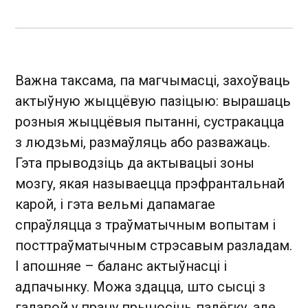
Важна таксама, па магчымасці, захоўваць
актыўную жыццёвую пазіцыю: вырашаць
розныя жыццёвыя пытанні, сустракацца
з людзьмі, размаўляць або разважаць.
Гэта прыводзіць да актывацыі зоны
мозгу, якая называецца прэфрантальнай
карой, і гэта вельмі дапамагае
спраўляцца з траўматычным вопытам і
посттраўматычным стрэсавым разладам.
І апошняе – баланс актыўнасці і
адпачынку. Можа здацца, што сысці з
галавой у працу прыносіць палёгку, але