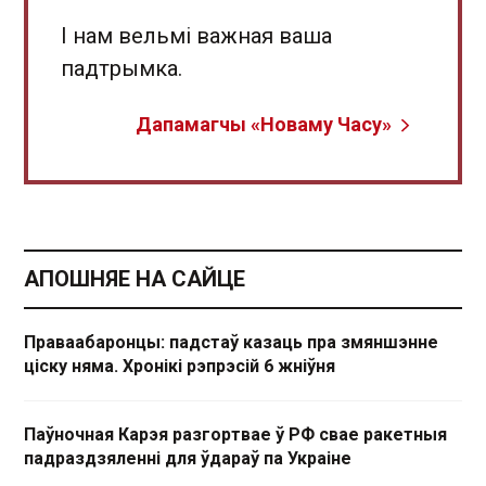
І нам вельмі важная ваша
падтрымка.
Дапамагчы «Новаму Часу»
АПОШНЯЕ НА САЙЦЕ
Праваабаронцы: падстаў казаць пра змяншэнне
ціску няма. Хронікі рэпрэсій 6 жніўня
Паўночная Карэя разгортвае ў РФ свае ракетныя
падраздзяленні для ўдараў па Украіне