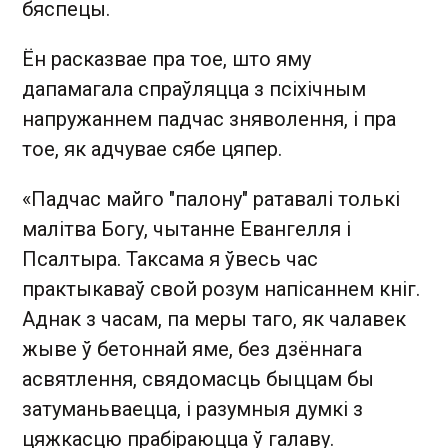
бяспецы.
Ён расказвае пра тое, што яму
дапамагала спраўляцца з псіхічным
напружаннем падчас зняволення, і пра
тое, як адчувае сябе цяпер.
«Падчас майго "палону" ратавалі толькі
малітва Богу, чытанне Евангелля і
Псалтыра. Таксама я ўвесь час
практыкаваў свой розум напісаннем кніг.
Аднак з часам, па меры таго, як чалавек
жыве ў бетоннай яме, без дзённага
асвятлення, свядомасць быццам бы
затуманьваецца, і разумныя думкі з
цяжкасцю прабіраюцца ў галаву.