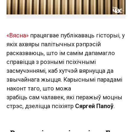
«Вясна»
працягвае публікаваць гісторыі, у
якіх ахвяры палітычных рэпрэсій
расказваюць, што ім самім дапамагло
справіцца з рознымі псіхічнымі
засмучэннямі, каб хутчэй вярнуцца да
звычайнага жыцця. Карыснымі парадамі
наконт таго, што можа
зрабіць
сам
чалавек, які перажыў моцны
стрэс, дзеліцца псіхіятр
Сяргей Папоў
.