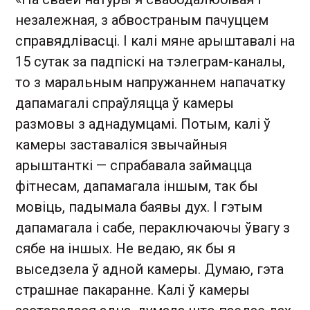
незалежная, з абвостраным пачуццем
справядлівасці. І калі мяне арыштавалі на
15 сутак за падпіскі на тэлеграм-каналы,
то з маральным напружаннем напачатку
дапамагалі спраўляцца ў камеры
размовы з аднадумцамі. Потым, калі ў
камеры заставаліся звычайныя
арыштанткі — спрабавала займацца
фітнесам, дапамагала іншым, так бы
мовіць, падымала баявы дух. І гэтым
дапамагала і сабе, пераключаючы ўвагу з
сябе на іншых. Не ведаю, як бы я
выседзела ў адной камеры. Думаю, гэта
страшнае пакаранне. Калі ў камеры