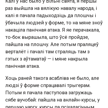
Калі ў нас было ў Вільні свята, я першы
раз выйшла на вялікую навалу народа, і
калі я пачала падыходзіць да плошчы і
ўбачыла людзей у форме, то на мяне зноў
накаціла панічная атака. Я яе перачакала,
то-бок вырашыла, што ўсё пройдзе,
пайшла на плошчу. Але потым праляцеў
верталёт і пачалі там страляць там з
гэтых з аўтаматаў — і мяне накрыла
панічная атака.
Хоць раней такога асабліва не было, але
людзі ў форме спрацавалі трыгерам.
Потым я пачала паступова загружаць
сябе вучобай: пайшла на анлайн-курсы, у
першую чаргу, курсы па псіхалагічным