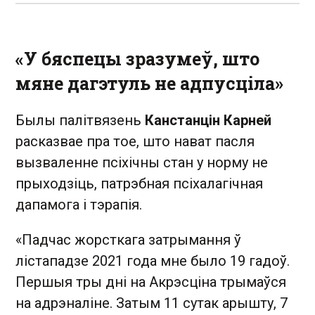
«У бяспецы зразумеў, што
мяне дагэтуль не адпусціла»
Былы палітвязень
Канстанцін Карней
расказвае пра тое, што нават пасля
вызваленне псіхічны стан у норму не
прыходзіць, патрэбная псіхалагічная
дапамога і тэрапія.
«Падчас жорсткага затрымання ў
лістападзе 2021 года мне было 19 гадоў.
Першыя тры дні на Акрэсціна трымаўся
на адрэналіне. Затым 11 сутак арышту, 7