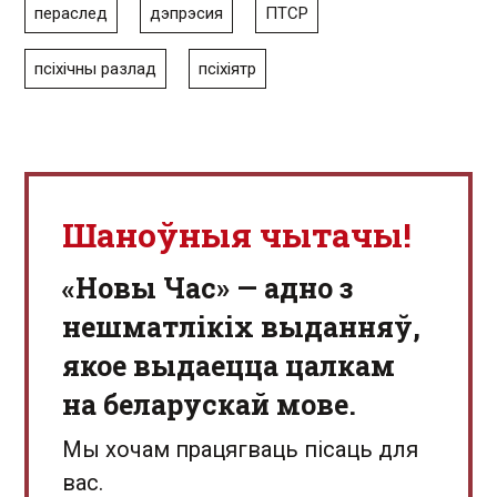
пераслед
дэпрэсия
ПТСР
псіхічны разлад
псіхіятр
Шаноўныя чытачы!
«Новы Час» — адно з
нешматлікіх выданняў,
якое выдаецца цалкам
на беларускай мове.
Мы хочам працягваць пісаць для
вас.