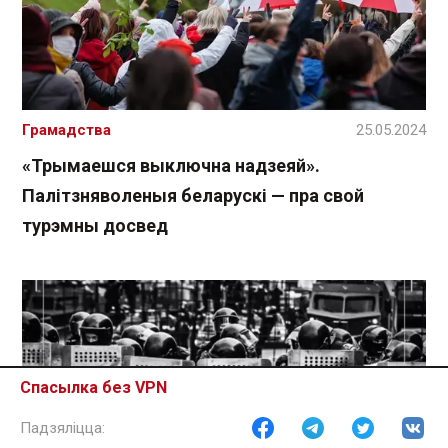
Грамадства
25.05.2024
«Трымаешся выключна надзеяй».
Палітзняволеныя беларускі — пра свой
турэмны досвед
Спасылка без VPN