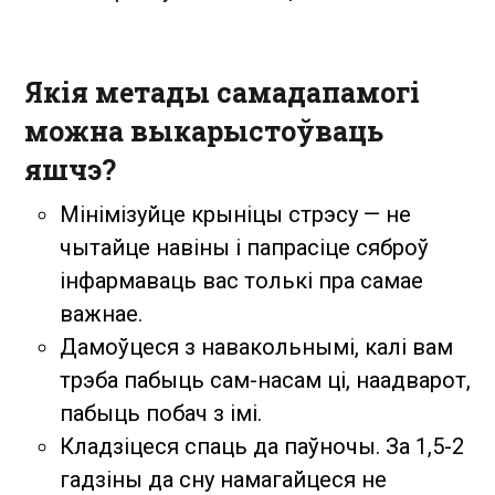
Якія метады самадапамогі
можна выкарыстоўваць
яшчэ?
Мінімізуйце крыніцы стрэсу — не
чытайце навіны і папрасіце сяброў
інфармаваць вас толькі пра самае
важнае.
Дамоўцеся з навакольнымі, калі вам
трэба пабыць сам-насам ці, наадварот,
пабыць побач з імі.
Кладзіцеся спаць да паўночы. За 1,5-2
гадзіны да сну намагайцеся не