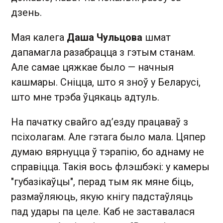
дзень.
Мая калега
Даша Чульцова
шмат
дапамагла разабрацца з гэтым станам.
Але самае цяжкае было — начныя
кашмары. Сніцца, што я зноў у Беларусі,
што мне трэба ўцякаць адтуль.
На пачатку свайго ад’езду працаваў з
псіхолагам. Але гэтага было мала. Цяпер
думаю вярнуцца ў тэрапію, бо аднаму не
справіцца. Такія вось флэшбэкі: у камеры
"губазікаўцы", перад тым як мяне біць,
размаўляюць, якую кнігу падстаўляць
пад удары па целе. Каб не заставалася