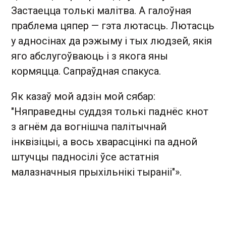
Застаецца толькі малітва. А галоўная
праблема цяпер — гэта лютасць. Лютасць
у адносінах да рэжыму і тых людзей, якія
яго абслугоўваюць і з якога яны
кормяцца. Сапраўдная спакуса.
Як казаў мой адзін мой сябар:
"Няправедны суддзя толькі паднёс кнот
з агнём да вогнішча палітычнай
інквізіцыі, а вось хварасцінкі па адной
штучцы падносілі ўсе астатнія
малазначныя прыхільнікі тыраніі"».