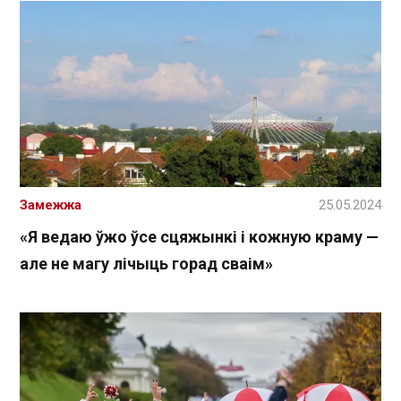
Замежжа
25.05.2024
«Я ведаю ўжо ўсе сцяжынкі і кожную краму —
але не магу лічыць горад сваім»