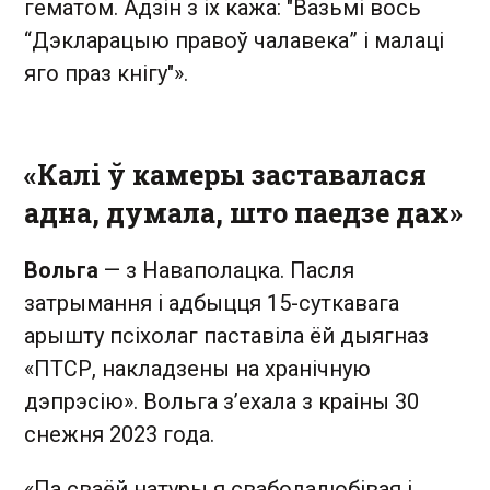
гематом. Адзін з іх кажа: "Вазьмі вось
“Дэкларацыю правоў чалавека” і малаці
яго праз кнігу"».
«Калі ў камеры заставалася
адна, думала, што паедзе дах»
Вольга
— з Наваполацка. Пасля
затрымання і адбыцця 15-суткавага
арышту псіхолаг паставіла ёй дыягназ
«ПТСР, накладзены на хранічную
дэпрэсію». Вольга з’ехала з краіны 30
снежня 2023 года.
«Па сваёй натуры я свабодалюбівая і