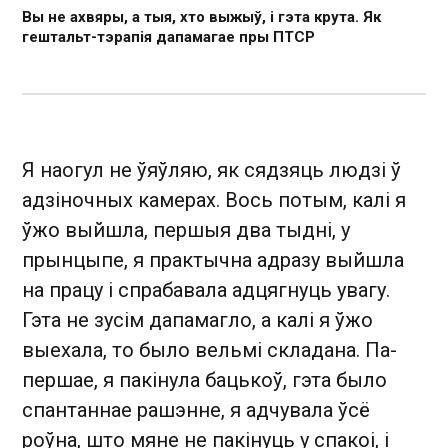
Вы не ахвяры, а тыя, хто выжыў, і гэта крута. Як
гештальт-тэрапія дапамагае пры ПТСР
Я наогул не ўяўляю, як сядзяць людзі ў
адзіночных камерах. Вось потым, калі я
ўжо выйшла, першыя два тыдні, у
прынцыпе, я практычна адразу выйшла
на працу і спрабавала адцягнуць увагу.
Гэта не зусім дапамагло, а калі я ўжо
выехала, то было вельмі складана. Па-
першае, я пакінула бацькоў, гэта было
спантаннае рашэнне, я адчувала ўсё
роўна, што мяне не пакінуць у спакоі, і