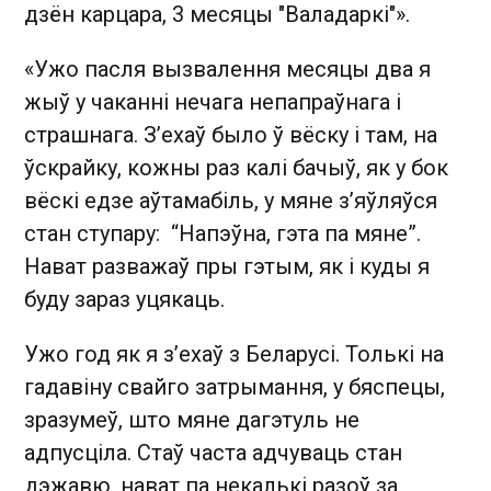
дзён карцара, 3 месяцы "Валадаркі"».
«Ужо пасля вызвалення месяцы два я
жыў у чаканні нечага непапраўнага і
страшнага. З’ехаў было ў вёску і там, на
ўскрайку, кожны раз калі бачыў, як у бок
вёскі едзе аўтамабіль, у мяне з’яўляўся
стан ступару: “Напэўна, гэта па мяне”.
Нават разважаў пры гэтым, як і куды я
буду зараз уцякаць.
Ужо год як я з’ехаў з Беларусі. Толькі на
гадавіну свайго затрымання, у бяспецы,
зразумеў, што мяне дагэтуль не
адпусціла. Стаў часта адчуваць стан
дэжавю, нават па некалькі разоў за