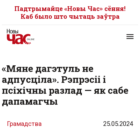
Падтрымайце «Новы Час» сёння!
Каб было што чытаць заўтра
«Мяне дагэтуль не
адпусціла». Рэпрэсіі і
псіхічны разлад — як сабе
дапамагчы
Грамадства
25.05.2024