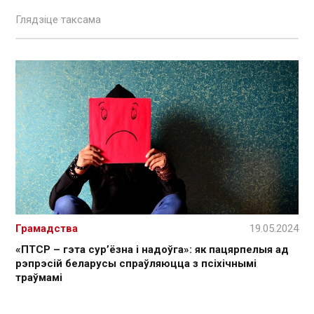
Глядзіце таксама
Грамадства
19.05.2024
«ПТСР – гэта сур’ёзна і надоўга»: як пацярпелыя ад
рэпрэсій беларусы спраўляюцца з псіхічнымі
траўмамі