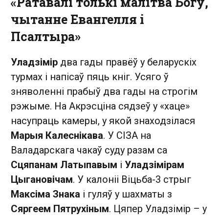
«Ратавалі толькі малітва Богу,
чытанне Евангелля і
Псалтыра»
Уладзімір
два гады правёў у беларускіх
турмах і напісаў пяць кніг. Усяго ў
зняволенні прабыў два гады на строгім
рэжыме. На Акрэсціна сядзеў у «хаце»
насупраць камеры, у якой знаходзілася
Марыя Калеснікава
. У СІЗА на
Валадарскага чакаў суду разам са
Сцяпанам Латыпавым
і
Уладзімірам
Цыгановічам
. У калоніі Віцьба-3 стрыг
Максіма Знака
і гуляў у шахматы з
Сяргеем Пятрухіным
. Цяпер Уладзімір – у