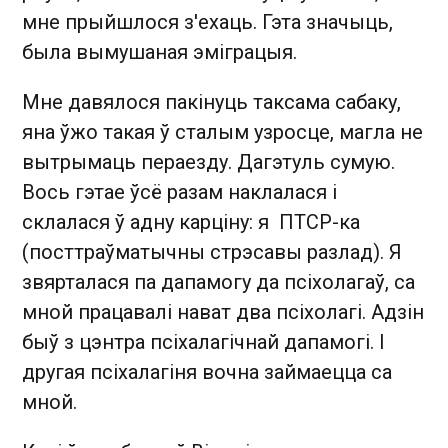
мне прыйшлося з'ехаць. Гэта значыць,
была вымушаная эміграцыя.
Мне давялося пакінуць таксама сабаку,
яна ўжо такая ў сталым узросце, магла не
вытрымаць пераезду. Дагэтуль сумую.
Вось гэтае ўсё разам наклалася і
склалася ў адну карціну: я ПТСР-ка
(посттраўматычны стрэсавы разлад). Я
звярталася па дапамогу да псіхолагаў, са
мной працавалі нават два псіхолагі. Адзін
быў з цэнтра псіхалагічнай дапамогі. І
другая псіхалагіня вочна займаецца са
мной.