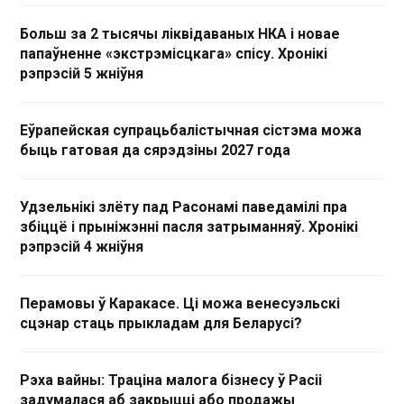
Больш за 2 тысячы ліквідаваных НКА і новае
папаўненне «экстрэмісцкага» спісу. Хронікі
рэпрэсій 5 жніўня
Еўрапейская супрацьбалістычная сістэма можа
быць гатовая да сярэдзіны 2027 года
Удзельнікі злёту пад Расонамі паведамілі пра
збіццё і прыніжэнні пасля затрыманняў. Хронікі
рэпрэсій 4 жніўня
Перамовы ў Каракасе. Ці можа венесуэльскі
сцэнар стаць прыкладам для Беларусі?
Рэха вайны: Траціна малога бізнесу ў Расіі
задумалася аб закрыцці або продажы