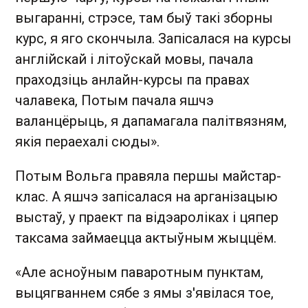
выгаранні, стрэсе, там быў такі зборны
курс, я яго скончыла. Запісалася на курсы
англійскай і літоўскай мовы, пачала
праходзіць анлайн-курсы па правах
чалавека, Потым пачала яшчэ
валанцёрыць, я дапамагала палітвязням,
якія пераехалі сюды».
Потым Вольга правяла першы майстар-
клас. А яшчэ запісалася на арганізацыю
выстаў, у праект па відэароліках і цяпер
таксама займаецца актыўным жыццём.
«Але асноўным паваротным пунктам,
выцягваннем сябе з ямы з'явілася тое,