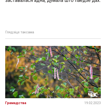
заставалася адна, думала што паедзе дах.
Глядзіце таксама
Грамадства
19.02.2023