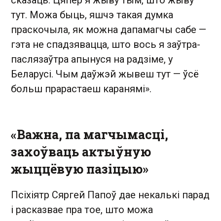
тут. Можа быць, яшчэ такая думка
праскочыла, як можна дапамагчы сабе —
гэта не спадзявацца, што вось я заўтра-
паслязаўтра апынуся на радзіме, у
Беларусі. Чым даўжэй жывеш тут — ўсё
больш прарастаеш каранямі».
«Важна, па магчымасці,
захоўваць актыўную
жыццёвую пазіцыю»
Псіхіятр Сяргей Папоў дае некалькі парад
і расказвае пра тое, што можа