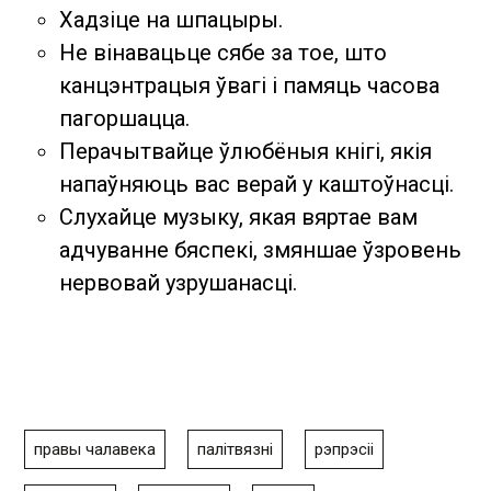
Хадзіце на шпацыры.
Не вінавацьце сябе за тое, што
канцэнтрацыя ўвагі і памяць часова
пагоршацца.
Перачытвайце ўлюбёныя кнігі, якія
напаўняюць вас верай у каштоўнасці.
Слухайце музыку, якая вяртае вам
адчуванне бяспекі, змяншае ўзровень
нервовай узрушанасці.
правы чалавека
палітвязні
рэпрэсіі