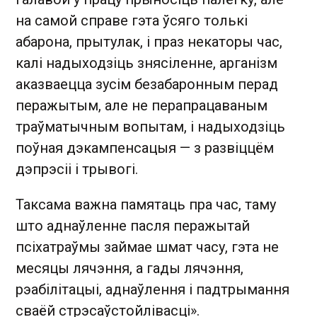
на самой справе гэта ўсяго толькі
абарона, прытулак, і праз некаторы час,
калі надыходзіць знясіленне, арганізм
аказваецца зусім безабаронным перад
перажытым, але не перапрацаваным
траўматычным вопытам, і надыходзіць
поўная дэкампенсацыя — з развіццём
дэпрэсіі і трывогі.
Таксама важна памятаць пра час, таму
што аднаўленне пасля перажытай
псіхатраўмы займае шмат часу, гэта не
месяцы лячэння, а гады лячэння,
рэабілітацыі, аднаўлення і падтрымання
сваёй стрэсаўстойлівасці».