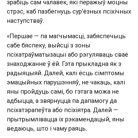
зрабіць
сам
чалавек, які перажыў моцны
стрэс, каб пазбегнуць сур'ёзных псіхічных
наступстваў.
«Першае — па магчымасці, забяспечыць
сабе бяспеку, выйсці з зоны
псіхатраўматызацыі або рэгуляваць сваё
знаходжанне ў ёй. Гэта прыкладна як з
радыяцыяй. Далей, калі ёсць сімптомы
эмацыйных парушэнняў, не чакаць, калі
яны пройдуць самі, бо гэтага можа не
адбыцца, а звярнуцца па дапамогу да
псіхатэрапеўта або псіхіятра. Далей —
прытрымлівацца іх рэкамендацый, яны
ведаюць, што і чаму раяць.