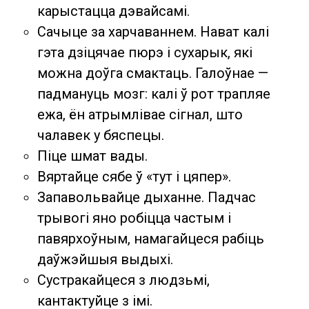
карыстацца дэвайсамі.
Сачыце за харчаваннем. Нават калі
гэта дзіцячае пюрэ і сухарык, які
можна доўга смактаць. Галоўнае —
падмануць мозг: калі ў рот трапляе
ежа, ён атрымлівае сігнал, што
чалавек у бяспецы.
Піце шмат вады.
Вяртайце сябе ў «тут і цяпер».
Запавольвайце дыханне. Падчас
трывогі яно робіцца частым і
павярхоўным, намагайцеся рабіць
даўжэйшыя выдыхі.
Сустракайцеся з людзьмі,
кантактуйце з імі.