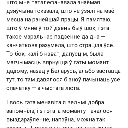
што мне патэлефанавала знаёмая
дзяўчына і сказала, што яе ўзялі на маё
месца на ранейшай працы. Я памятаю,
што ў мяне ў той дзень быў шок, гэта
такое маральнае падзенне да дна —
канчаткова разумела, што страціла ўсё.
То-бок, калі б нават, дапусцім, была
магчымасць вярнуцца ў гэты момант
дадому, назад у Беларусь, альбо застацца
тут, то там давялося б зноў пачынаць усё
спачатку — з чыстага ліста.
І вось гэта менавіта я вельмі добра
запомніла, і з гэтага моманту пачалося
выздараўленне, напэўна, можна так
сказаць. Цяпер я жыву тым, што жыву