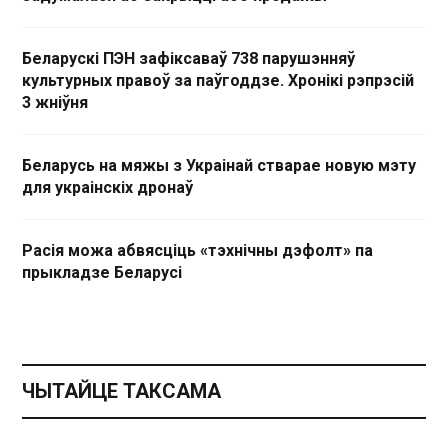
Беларускі ПЭН зафіксаваў 738 парушэнняў
культурных правоў за паўгоддзе. Хронікі рэпрэсій
3 жніўня
Беларусь на мяжы з Украінай стварае новую мэту
для украінскіх дронаў
Расія можа абвясціць «тэхнічны дэфолт» па
прыкладзе Беларусі
ЧЫТАЙЦЕ ТАКСАМА