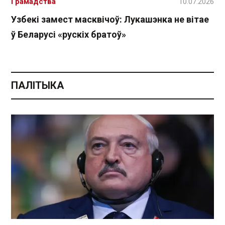
Грамадства
10.07.2026
Узбекі замест масквічоў: Лукашэнка не вітае
ў Беларусі «рускіх братоў»
ПАЛІТЫКА