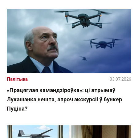
Палітыка
03.07.2026
«Працяглая камандзіроўка»: ці атрымаў
Лукашэнка нешта, апроч экскурсіі ў бункер
Пуціна?