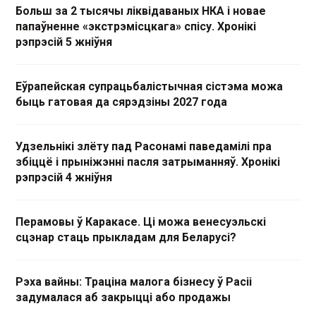
Больш за 2 тысячы ліквідаваных НКА і новае
папаўненне «экстрэмісцкага» спісу. Хронікі
рэпрэсій 5 жніўня
Еўрапейская супрацьбалістычная сістэма можа
быць гатовая да сярэдзіны 2027 года
Удзельнікі злёту пад Расонамі паведамілі пра
збіццё і прыніжэнні пасля затрыманняў. Хронікі
рэпрэсій 4 жніўня
Перамовы ў Каракасе. Ці можа венесуэльскі
сцэнар стаць прыкладам для Беларусі?
Рэха вайны: Траціна малога бізнесу ў Расіі
задумалася аб закрыцці або продажы