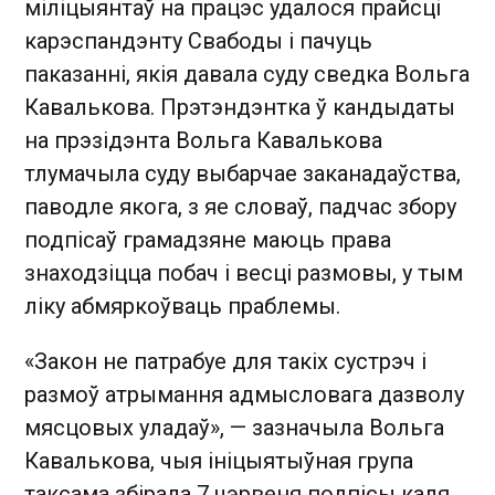
міліцыянтаў на працэс удалося прайсці
карэспандэнту Свабоды і пачуць
паказанні, якія давала суду сведка Вольга
Кавалькова. Прэтэндэнтка ў кандыдаты
на прэзідэнта Вольга Кавалькова
тлумачыла суду выбарчае заканадаўства,
паводле якога, з яе словаў, падчас збору
подпісаў грамадзяне маюць права
знаходзіцца побач і весці размовы, у тым
ліку абмяркоўваць праблемы.
«Закон не патрабуе для такіх сустрэч і
размоў атрымання адмысловага дазволу
мясцовых уладаў», — зазначыла Вольга
Кавалькова, чыя ініцыятыўная група
таксама збірала 7 чэрвеня подпісы каля