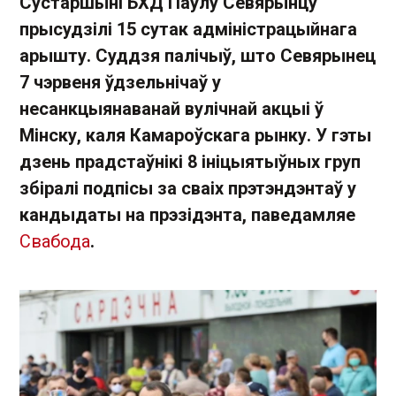
Сустаршыні БХД Паўлу Севярынцу
прысудзілі 15 сутак адміністрацыйнага
арышту. Суддзя палічыў, што Севярынец
7 чэрвеня ўдзельнічаў у
несанкцыянаванай вулічнай акцыі ў
Мінску, каля Камароўскага рынку. У гэты
дзень прадстаўнікі 8 ініцыятыўных груп
збіралі подпісы за сваіх прэтэндэнтаў у
кандыдаты на прэзідэнта, паведамляе
Свабода
.