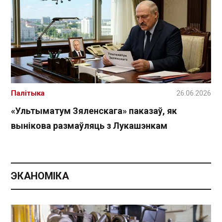
Палітыка
26.06.2026
«Ультыматум Зяленскага» паказаў, як
вынікова размаўляць з Лукашэнкам
ЭКАНОМІКА