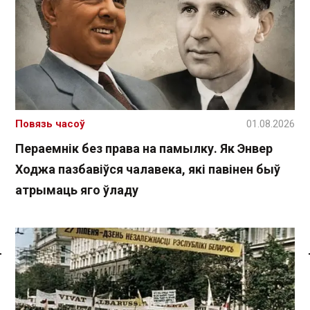
Повязь часоў
01.08.2026
Пераемнік без права на памылку. Як Энвер
Ходжа пазбавіўся чалавека, які павінен быў
атрымаць яго ўладу
Спасылка без VPN