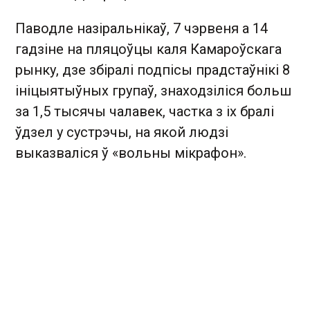
Паводле назіральнікаў, 7 чэрвеня а 14
гадзіне на пляцоўцы каля Камароўскага
рынку, дзе збіралі подпісы прадстаўнікі 8
ініцыятыўных групаў, знаходзіліся больш
за 1,5 тысячы чалавек, частка з іх бралі
ўдзел у сустрэчы, на якой людзі
выказваліся ў «вольны мікрафон».