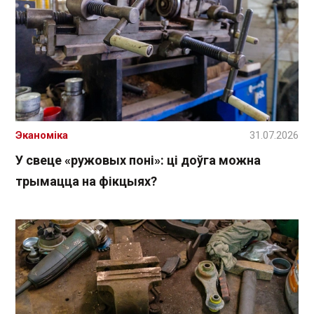
Эканоміка
31.07.2026
У свеце «ружовых поні»: ці доўга можна
трымацца на фікцыях?