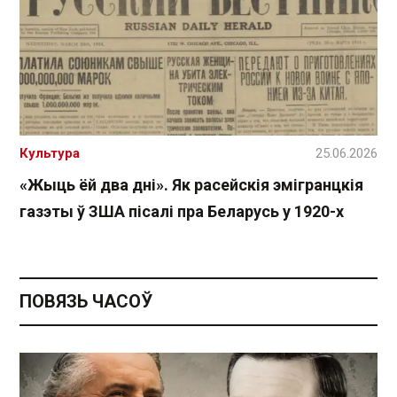
Культура
25.06.2026
«Жыць ёй два дні». Як расейскія эмігранцкія
газэты ў ЗША пісалі пра Беларусь у 1920-х
ПОВЯЗЬ ЧАСОЎ