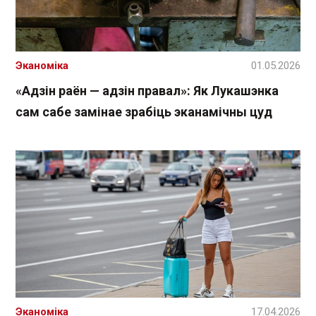
Эканоміка
01.05.2026
«Адзін раён — адзін правал»: Як Лукашэнка
сам сабе замінае зрабіць эканамічны цуд
Эканоміка
17.04.2026