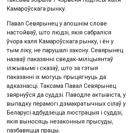
Камароўскага рынку.
Павал Севярынец у апошнім слове
настойваў, што людзі, якія сабраліся
ўчора каля Камароўскага рынку, і ён у
тым ліку, не парушалі закону. Севярынец
назваў паказанні сведак-міліцыянтаў
ілжывымі і сказаў, што за гэтыя
паказанні іх могуць прыцягнуць да
адказнасці. Таксама Павал Севярынец
звярнуўся да суддзі. Паводле актывіста, у
выпадку перамогі дэмакратычных сілаў у
Беларусі адбудзецца люстрацыя і суддзі,
якія выносяць незаконныя прысуды,
пазбавяцца працы.