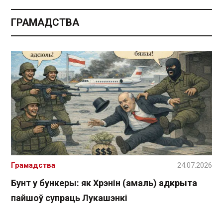
ГРАМАДСТВА
Грамадства
24.07.2026
Бунт у бункеры: як Хрэнін (амаль) адкрыта
пайшоў супраць Лукашэнкі