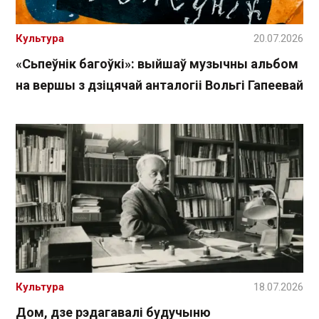
Культура
20.07.2026
«Сьпеўнік багоўкі»: выйшаў музычны альбом
на вершы з дзіцячай анталогіі Вольгі Гапеевай
Культура
18.07.2026
Дом, дзе рэдагавалі будучыню