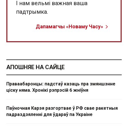
І нам вельмі важная ваша
падтрымка.
Дапамагчы «Новаму Часу»
АПОШНЯЕ НА САЙЦЕ
Праваабаронцы: падстаў казаць пра змяншэнне
ціску няма. Хронікі рэпрэсій 6 жніўня
Паўночная Карэя разгортвае ў РФ свае ракетныя
падраздзяленні для ўдараў па Украіне