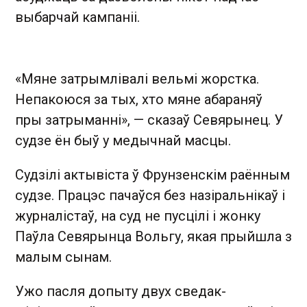
выбарчай кампаніі.
«Мяне затрымлівалі вельмі жорстка.
Непакоюся за тых, хто мяне абараняў
пры затрыманні», — сказаў Севярынец. У
судзе ён быў у медычнай масцы.
Судзілі актывіста ў Фрунзенскім раённым
судзе. Працэс пачаўся без назіральнікаў і
журналістаў, на суд не пусцілі і жонку
Паўла Севярынца Вольгу, якая прыйшла з
малым сынам.
Ужо пасля допыту двух сведак-