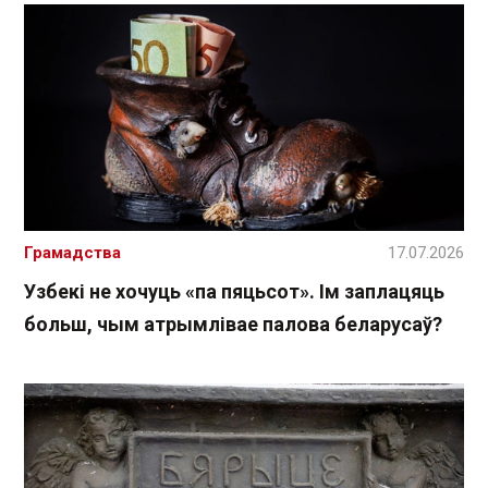
Грамадства
17.07.2026
Узбекі не хочуць «па пяцьсот». Ім заплацяць
больш, чым атрымлівае палова беларусаў?