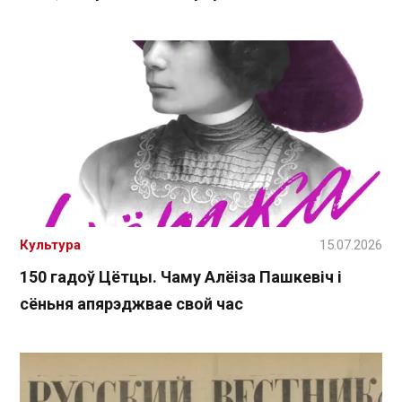
Культура
15.07.2026
150 гадоў Цётцы. Чаму Алёіза Пашкевіч і
сёньня апярэджвае свой час