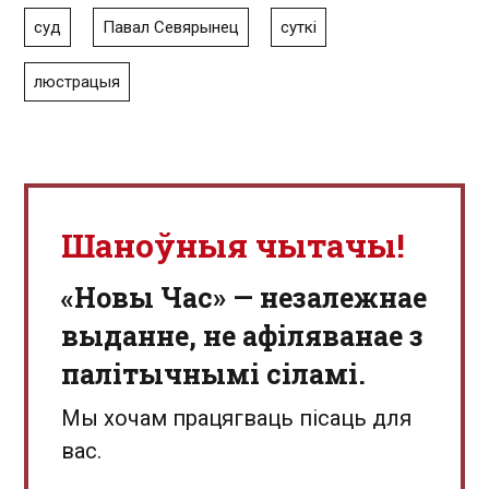
суд
Павал Севярынец
суткі
люстрацыя
Шаноўныя чытачы!
«Новы Час» — незалежнае
выданне, не афіляванае з
палітычнымі сіламі.
Мы хочам працягваць пісаць для
вас.