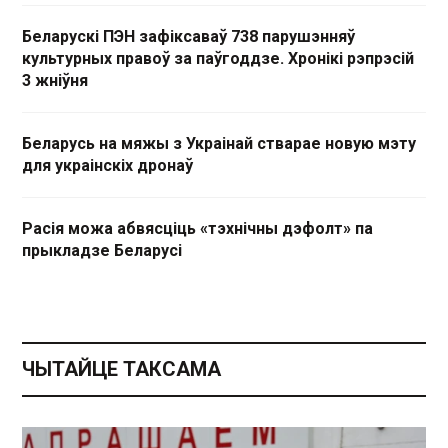
Беларускі ПЭН зафіксаваў 738 парушэнняў
культурных правоў за паўгоддзе. Хронікі рэпрэсій
3 жніўня
Беларусь на мяжы з Украінай стварае новую мэту
для украінскіх дронаў
Расія можа абвясціць «тэхнічны дэфолт» па
прыкладзе Беларусі
ЧЫТАЙЦЕ ТАКСАМА