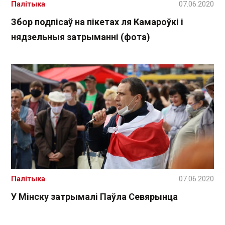
Палітыка
07.06.2020
Збор подпісаў на пікетах ля Камароўкі і
нядзельныя затрыманні (фота)
Палітыка
07.06.2020
У Мінску затрымалі Паўла Севярынца