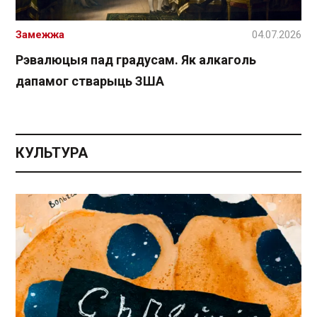
Замежжа
04.07.2026
Рэвалюцыя пад градусам. Як алкаголь
дапамог стварыць ЗША
КУЛЬТУРА