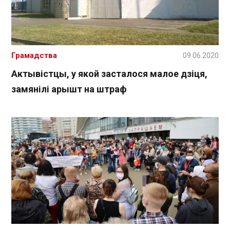
Грамадства
09.06.2020
Актывістцы, у якой засталося малое дзіця,
замянілі арышт на штраф