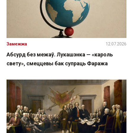
Замежжа
12.07.2026
Абсурд без межаў. Лукашэнка — «кароль
свету», смеццевы бак супраць Фаража