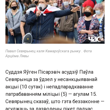
Павал Севярынец каля Камароўскага рынку . Фота
Арцёма Лявы
Суддзя Яўген Пісарэвіч асудзіў Паўла
Севярынца за ўдзел у несанкцыяванай
акцыі (10 сутак) і непадпарадкаванне
патрабаванням міліцыі (5) — агулам 15.
Севярынец сказаў, што гэта беззаконне —
асуджаць за дазволены пікет падчас