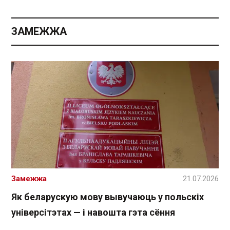
ЗАМЕЖЖА
Замежжа
21.07.2026
Як беларускую мову вывучаюць у польскіх
універсітэтах — і навошта гэта сёння