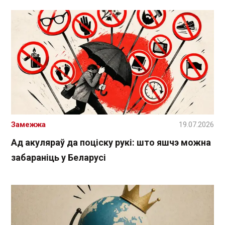
Замежжа
19.07.2026
Ад акуляраў да поціску рукі: што яшчэ можна
забараніць у Беларусі