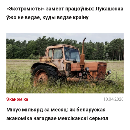
«Экстрэмісты» замест працоўных: Лукашэнка
ўжо не ведае, куды вядзе краіну
Эканоміка
10.04.2026
Мінус мільярд за месяц: як беларуская
эканоміка нагадвае мексіканскі серыял