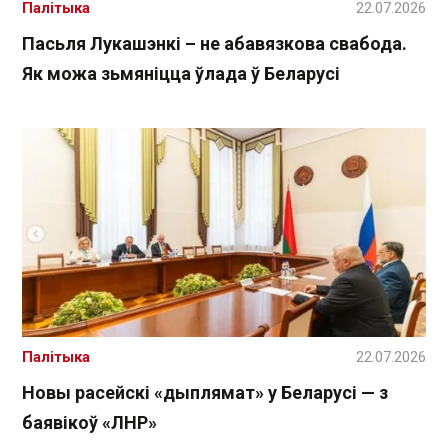
Палітыка
22.07.2026
Пасьля Лукашэнкі – не абавязкова свабода.
Як можа зьмяніцца ўлада ў Беларусі
Палітыка
22.07.2026
Новы расейскі «дыплямат» у Беларусі — з
баявікоў «ЛНР»