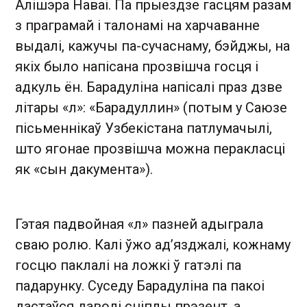
Алішэра Наваі. Па прыездзе гасцям разам
з праграмай і талонамі на харчаванне
выдалі, кажучы па-сучаснаму, бэйджы, на
якіх было напісана прозвішча госця і
адкуль ён. Барадуліна напісалі праз дзве
літары «л»: «Барадуллин» (потым у Саюзе
пісьменнікаў Узбекістана патлумачылі,
што ягонае прозвішча можна перакласці
як «сын дакумента»).
Гэтая падвойная «л» пазней адыграла
сваю ролю. Калі ўжо ад’язджалі, кожнаму
госцю паклалі на ложкі ў гатэлі па
падарунку. Суседу Барадуліна па пакоі
дастаўся даволі сціплы прэзент, а