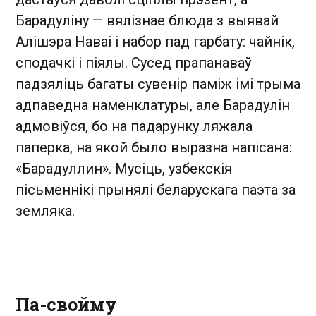
Барадуліну — вялізнае блюда з выявай
Алішэра Наваі і набор пад гарбату: чайнік,
сподачкі і піялы. Сусед прапанаваў
падзяліць багаты сувенір паміж імі трыма
адпаведна наменклатуры, але Барадулін
адмовіўся, бо на падарунку ляжала
паперка, на якой было выразна напісана:
«Барадуллин». Мусіць, узбекскія
пісьменнікі прынялі беларускага паэта за
земляка.
Па-свойму