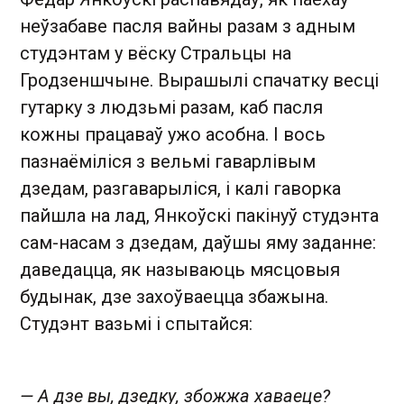
неўзабаве пасля вайны разам з адным
студэнтам у вёску Стральцы на
Гродзеншчыне. Вырашылі спачатку весці
гутарку з людзьмі разам, каб пасля
кожны працаваў ужо асобна. І вось
пазнаёміліся з вельмі гаварлівым
дзедам, разгаварыліся, і калі гаворка
пайшла на лад, Янкоўскі пакінуў студэнта
сам-насам з дзедам, даўшы яму заданне:
даведацца, як называюць мясцовыя
будынак, дзе захоўваецца збажына.
Студэнт вазьмі і спытайся:
— А дзе вы, дзедку, збожжа хаваеце?