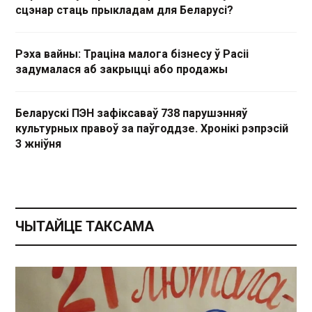
сцэнар стаць прыкладам для Беларусі?
Рэха вайны: Траціна малога бізнесу ў Расіі
задумалася аб закрыцці або продажы
Беларускі ПЭН зафіксаваў 738 парушэнняў
культурных правоў за паўгоддзе. Хронікі рэпрэсій
3 жніўня
ЧЫТАЙЦЕ ТАКСАМА