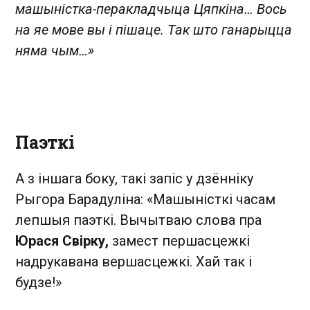
машыністка-перакладчыца Цяпкіна… Вось
на яе мове вы і пішаце. Так што ганарыцца
няма чым…»
Паэткі
А з іншага боку, такі запіс у дзённіку
Рыгора Барадуліна: «Машыністкі часам
лепшыя паэткі. Вычытваю слова пра
Юрася Свірку,
замест першасцежкі
надрукавана вершасцежкі. Хай так і
будзе!»