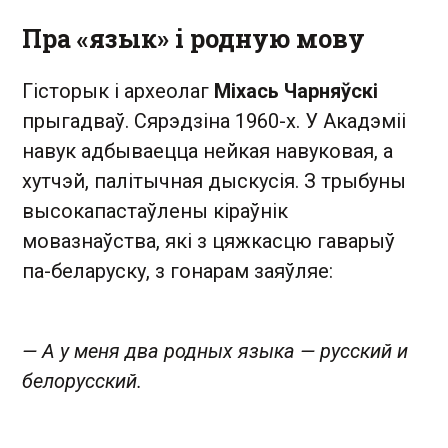
Пра «язык» і родную мову
Гісторык і археолаг
Міхась Чарняўскі
прыгадваў. Сярэдзіна 1960-х. У Акадэміі
навук адбываецца нейкая навуковая, а
хутчэй, палітычная дыскусія. З трыбуны
высокапастаўлены кіраўнік
мовазнаўства, які з цяжкасцю гаварыў
па-беларуску, з гонарам заяўляе:
— А у меня два родных языка — русский и
белорусский.