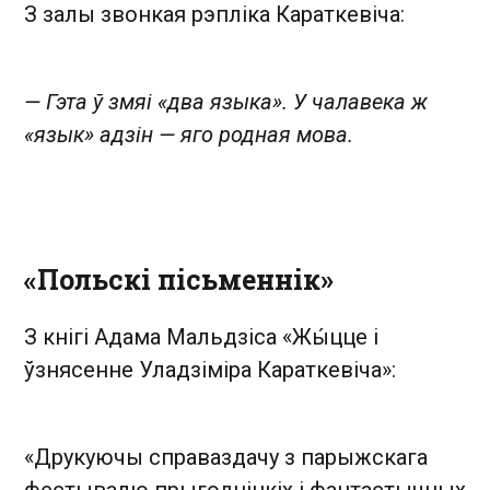
З залы звонкая рэпліка Караткевіча:
— Гэта ў змяі «два языка». У чалавека ж
«язык» адзін — яго родная мова.
«Польскі пісьменнік»
З кнігі Адама Мальдзіса «Жы́цце і
ўзнясенне Уладзіміра Караткевіча»:
«Друкуючы справаздачу з парыжскага
фестывалю прыгодніцкіх і фантастычных