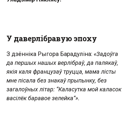
У даверлібравую эпоху
З дзённіка Рыгора Барадуліна:
«Задоўга
да першых нашых верлібраў, да палякаў,
якія каля французаў труцца, мама лісты
мне пісала без знакаў прыпынку, без
загалоўных літар: “Каласутка мой каласок
васілёк баравое зелейка”».