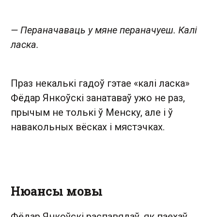
— Пераначаваць у мяне пераначуеш. Калі
ласка.
Праз некалькі гадоў гэтае «калі ласка»
Фёдар Янкоўскі занатаваў ужо не раз,
прычым не толькі ў Менску, але і ў
навакольных вёсках і мястэчках.
Нюансы мовы
Фёдар Янкоўскі распавядаў, як паехаў