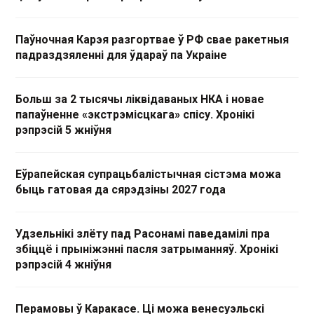
Паўночная Карэя разгортвае ў РФ свае ракетныя
падраздзяленні для ўдараў па Украіне
Больш за 2 тысячы ліквідаваных НКА і новае
папаўненне «экстрэмісцкага» спісу. Хронікі
рэпрэсій 5 жніўня
Еўрапейская супрацьбалістычная сістэма можа
быць гатовая да сярэдзіны 2027 года
Удзельнікі злёту пад Расонамі паведамілі пра
збіццё і прыніжэнні пасля затрыманняў. Хронікі
рэпрэсій 4 жніўня
Перамовы ў Каракасе. Ці можа венесуэльскі