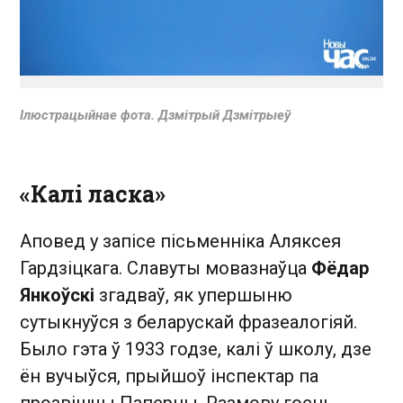
Ілюстрацыйнае фота. Дзмітрый Дзмітрыеў
«Калі ласка»
Аповед у запісе пісьменніка Аляксея
Гардзіцкага. Славуты мовазнаўца
Фёдар
Янкоўскі
згадваў, як упершыню
сутыкнуўся з беларускай фразеалогіяй.
Было гэта ў 1933 годзе, калі ў школу, дзе
ён вучыўся, прыйшоў інспектар па
прозвішчы Паперны. Размову госць