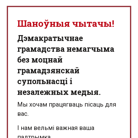
Шаноўныя чытачы!
Дэмакратычнае
грамадства немагчыма
без моцнай
грамадзянскай
супольнасці і
незалежных медыя.
Мы хочам працягваць пісаць для
вас.
І нам вельмі важная ваша
падтрымка.