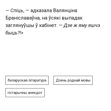
— Спіць
, — адказала Валянціна
Браніславаўна, на ўсякі выпадак
заглянуўшы ў кабінет. —
Дзе ж яму яшчэ
быць?!»
беларуская літаратура
Дзень роднай мовы
гістарычны анекдот