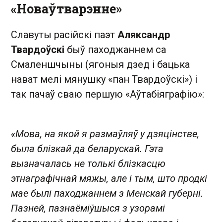
«Новаўтварэнне»
Славуты расійскі паэт
Аляксандр
Твардоўскі
быў паходжаннем са
Смаленшчыны (ягоныя дзед і бацька
нават мелі мянушку «пан Твардоўскі») і
так пачаў сваю першую «Аўтабіяграфію»:
«Мова, на якой я размаўляў у дзяцінстве,
была блізкай да беларускай. Гэта
вызначалась не толькі блізкасцю
этнаграфічнай мяжы, але і тым, што продкі
мае былі паходжаннем з Менскай губерні.
Пазней, пазнаёміўшыся з узорамі