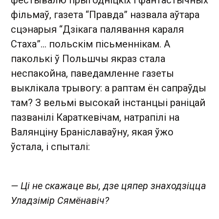
фільмаў, газета “Правда” назвала аўтара
сцэнарыя “Дзікага палявання караля
Стаха”… польскім пісьменнікам. А
паколькі ў Польшчы якраз стала
неспакойна, паведамленне газеты
выклікала трывогу: а раптам ён сапраўды
там? З вельмі высокай інстанцыі раніцай
пазванілі Караткевічам, натрапілі на
Валянціну Браніславаўну, якая ўжо
ўстала, і спыталі:
— Ці не скажаце вы, дзе цяпер знаходзіцца
Уладзімір Сямёнавіч?