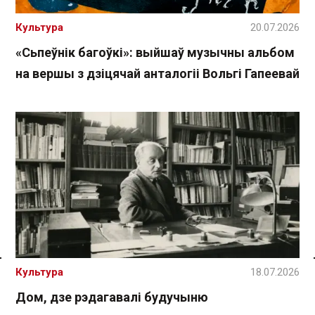
Культура
20.07.2026
«Сьпеўнік багоўкі»: выйшаў музычны альбом
на вершы з дзіцячай анталогіі Вольгі Гапеевай
Спасылка без VPN
Культура
18.07.2026
Дом, дзе рэдагавалі будучыню