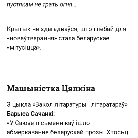
пустякам не трать огня…
Крытык не здагадваўся, што глебай для
«новаўтварэння» стала беларускае
«мітусіцца».
Машыністка Цяпкіна
З цыкла «Вакол літаратуры і літаратараў»
Барыса Сачанкі:
«У Саюзе пісьменнікаў ішло
абмеркаванне беларускай прозы. Хтосьці