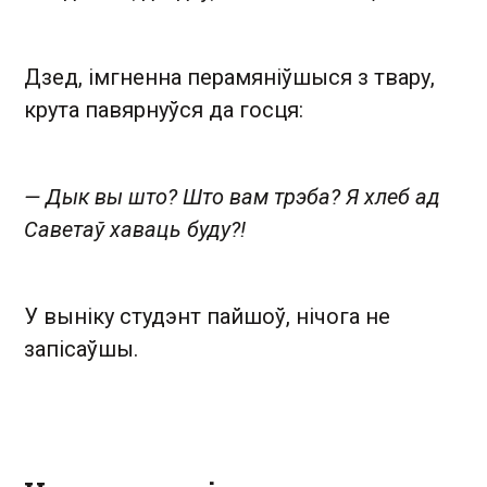
Дзед, імгненна перамяніўшыся з твару,
крута павярнуўся да госця:
— Дык вы што? Што вам трэба? Я хлеб ад
Саветаў хаваць буду?!
У выніку студэнт пайшоў, нічога не
запісаўшы.