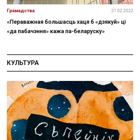
Грамадства
21.02.2022
«Пераважная большасць хаця б «дзякуй» ці
«да пабачэння» кажа па-беларуску»
КУЛЬТУРА