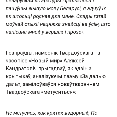
беларускай літаратуры і фальклора і
пачуўшы жывую мову Беларусі, я адчуў іх
як штосьці роднае для мяне. Сляды гэтай
моўнай стыхіі нецяжка знайсці ва ўсім, што
напісана мной у вершах і прозе».
І сапраўды, намеснік Твардоўскага па
часопісе «Новый мир» Аляксей
Кандратовіч прыгадваў, як адзін з
крытыкаў, аналізуючы паэму «За далью —
даль», замілоўваўся новаўтварэннем
Твардоўскага «метуситься»:
Не метусись, как критик вздорный,
По