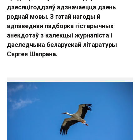
дзесяцігоддзяў адзначаецца дзень
роднай мовы. З гэтай нагоды й
адпаведная падборка гістарычных
анекдотаў з калекцыі журналіста і
даследчыка беларускай літаратуры
Сяргея Шапрана.