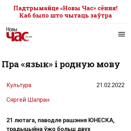
Падтрымайце «Новы Час» сёння!
Каб было што чытаць заўтра
Пра «язык» і родную мову
Культура
21.02.2022
Сяргей Шапран
21 лютага, паводле рашэння ЮНЕСКА,
традыцыйна ўжо больш двух