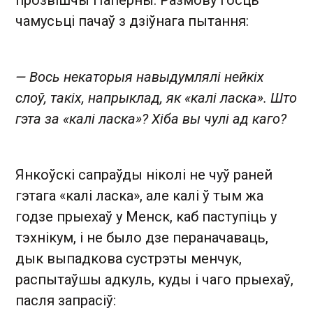
чамусьці пачаў з дзіўнага пытання:
— Вось некаторыя навыдумлялі нейкіх
слоў, такіх, напрыклад, як «калі ласка». Што
гэта за «калі ласка»? Хіба вы чулі ад каго?
Янкоўскі сапраўды ніколі не чуў раней
гэтага «калі ласка», але калі ў тым жа
годзе прыехаў у Менск, каб паступіць у
тэхнікум, і не было дзе пераначаваць,
дык выпадкова сустрэты менчук,
распытаўшы адкуль, куды і чаго прыехаў,
пасля запрасіў: