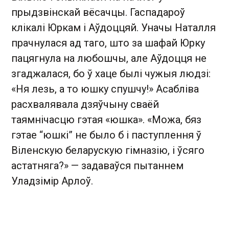
прыдзвінскай вёсачцы. Гаспадароў
клікалі Юркам і Аўдоццяй. Уначы Наталля
прачнулася ад таго, што за шафай Юрку
пацягнула на любошчы, але Аўдоцця не
згаджалася, бо ў хаце былі чужыя людзі:
«Ня лезь, а то юшку спушчу!» Асабліва
расхвалявала дзяўчыну сваёй
таямнічасцю гэтая «юшка». «Можа, бяз
гэтае “юшкі” не было б і паступлення ў
Віленскую беларускую гімназію, і ўсяго
астатняга?» — задаваўся пытаннем
Уладзімір Арлоў.