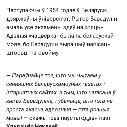
Паступаючы ў 1954 годзе ў Беларускі
дзяржаўны ўніверсітэт, Рыгор Барадулін
амаль усе экзамены здаў на «пяць».
Адзіная «чацвёрка» была па беларускай
мове, бо Барадулін вырашыў напісаць
штосьці па-свойму.
— Параўнайце тое, што мы чытаем у
сённяшніх беларускамоўных газетах і
інтэрнэтных сайтах, з тым, што напісана ў
кнігах Барадуліна, і ўбачыце, што гэта не
проста якасна адрозныя — гэта розныя
мовы!
— скажа праз паўстагоддзя паэт
Уладзімір Някляеў.