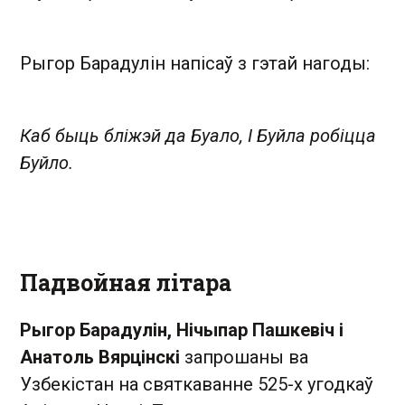
Рыгор Барадулін напісаў з гэтай нагоды:
Каб быць бліжэй да Буало,
І Буйла робіцца
Буйло.
Падвойная літара
Рыгор Барадулін, Нічыпар Пашкевіч і
Анатоль Вярцінскі
запрошаны ва
Узбекістан на святкаванне 525-х угодкаў