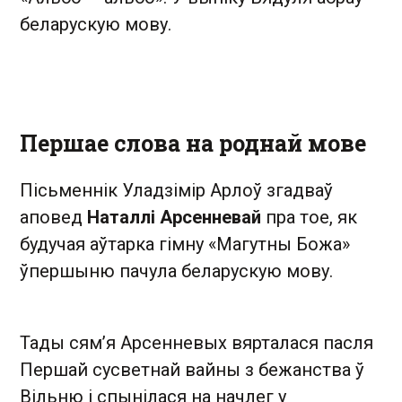
беларускую мову.
Першае слова на роднай мове
Пісьменнік Уладзімір Арлоў згадваў
аповед
Наталлі Арсенневай
пра тое, як
будучая аўтарка гімну «Магутны Божа»
ўпершыню пачула беларускую мову.
Тады сям’я Арсенневых вярталася пасля
Першай сусветнай вайны з бежанства ў
Вільню і спынілася на начлег у