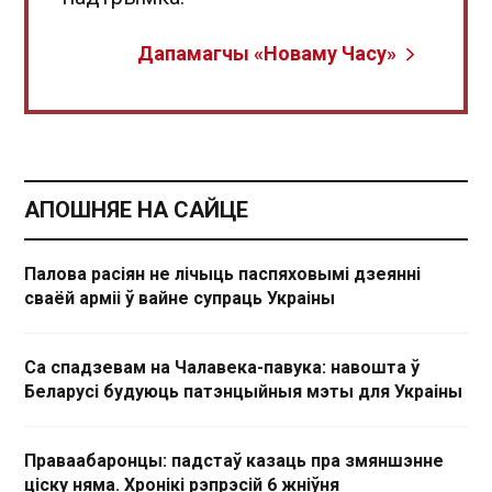
Дапамагчы «Новаму Часу»
АПОШНЯЕ НА САЙЦЕ
Палова расіян не лічыць паспяховымі дзеянні
сваёй арміі ў вайне супраць Украіны
Са спадзевам на Чалавека-павука: навошта ў
Беларусі будуюць патэнцыйныя мэты для Украіны
Праваабаронцы: падстаў казаць пра змяншэнне
ціску няма. Хронікі рэпрэсій 6 жніўня