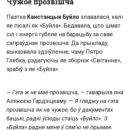
Чужое прозвішча
Паэтка
Канстанцыя Буйло
злавалася, калі
яе пісалі як «Буйла». Бедавала, што шмат
сіл і энергіі губляе на барацьбу за сваё
сапраўднае прозвішча. Да прыкладу,
выказвала здзіўленне, чаму Пятро
Глебка, рэдагуючы яе зборнік «Світанне»,
зрабіў з яе «Буйла».
— Гэта ж не маё прозвішча,
— гаварыла яна
Аляксею Гардзіцкаму. —
Я гляджу на гэта
прозвішча як на чужое, бо ў дакументах
бацькі, радні ўсюды стаіць «Буйло». З
«Буйла» радня мяне ў сям’ю не прымае.