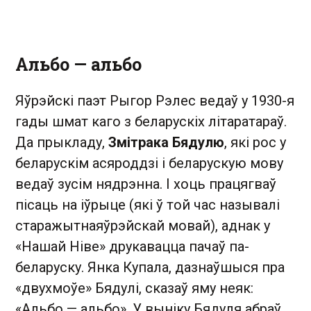
Альбо — альбо
Яўрэйскі паэт Рыгор Рэлес ведаў у 1930-я
гады шмат каго з беларускіх літаратараў.
Да прыкладу,
Змітрака Бядулю
, які рос у
беларускім асяроддзі і беларускую мову
ведаў зусім нядрэнна. І хоць працягваў
пісаць на іўрыце (які ў той час называлі
старажытнаяўрэйскай мовай), аднак у
«Нашай Ніве» друкавацца пачаў па-
беларуску. Янка Купала, дазнаўшыся пра
«двухмоўе» Бядулі, сказаў яму неяк:
«Альбо — альбо». У выніку Бядуля абраў