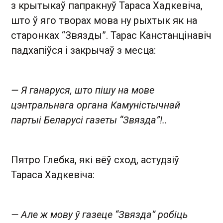
з крытыкаў папракнуў Тараса Хадкевіча,
што ў яго творах мова ну рыхтык як на
старонках “Звязды”. Тарас Канстанцінавіч
падхапіўся і закрычаў з месца:
— Я ганаруся, што пішу на мове
цэнтральнага органа Камуністычнай
партыі Беларусі газеты “Звязда”!..
Пятро Глебка, які вёў сход, астудзіў
Тараса Хадкевіча:
— Але ж мову ў газеце “Звязда” робіць