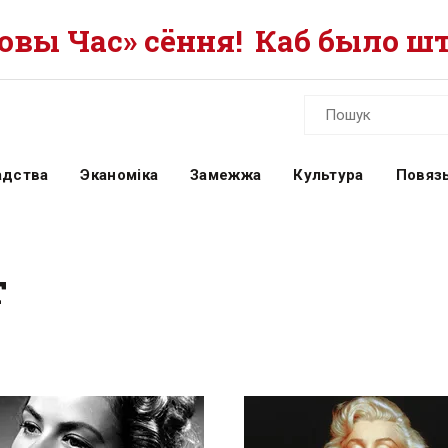
вы Час» сёння!
Каб было шт
адства
Эканоміка
Замежжа
Культура
Повязь
т