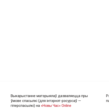
Выкарыстанне матэрыялаў дазваляецца пры
Р
ўмове спасылкі (для інтэрнэт-рэсурсаў —
п
гiперспасылкi) на
«Новы Час» Online