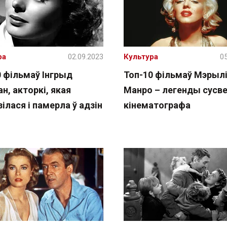
ра
02.09.2023
Культура
05
0 фільмаў Інгрыд
Топ-10 фільмаў Мэрыл
н, акторкі, якая
Манро – легенды сусв
ілася і памерла ў адзін
кінематографа