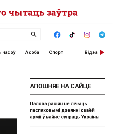
о чытаць заўтра
 часоў
Асоба
Спорт
Відэа
АПОШНЯЕ НА САЙЦЕ
Палова расіян не лічыць
паспяховымі дзеянні сваёй
арміі ў вайне супраць Украіны