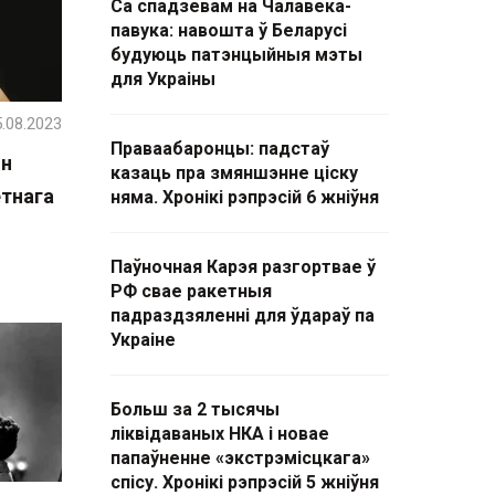
Са спадзевам на Чалавека-
павука: навошта ў Беларусі
будуюць патэнцыйныя мэты
для Украіны
.08.2023
Праваабаронцы: падстаў
ін
казаць пра змяншэнне ціску
етнага
няма. Хронікі рэпрэсій 6 жніўня
Паўночная Карэя разгортвае ў
РФ свае ракетныя
падраздзяленні для ўдараў па
Украіне
Больш за 2 тысячы
ліквідаваных НКА і новае
папаўненне «экстрэмісцкага»
спісу. Хронікі рэпрэсій 5 жніўня