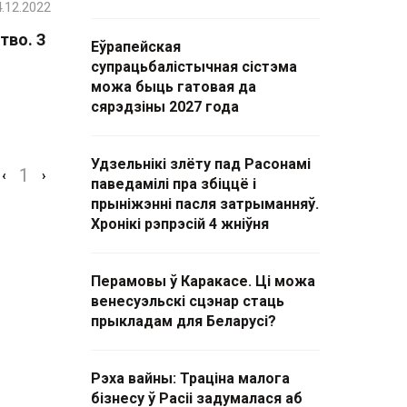
.12.2022
тво. З
Еўрапейская
супрацьбалістычная сістэма
можа быць гатовая да
сярэдзіны 2027 года
Удзельнікі злёту пад Расонамі
1
‹
›
паведамілі пра збіццё і
прыніжэнні пасля затрыманняў.
Хронікі рэпрэсій 4 жніўня
Перамовы ў Каракасе. Ці можа
венесуэльскі сцэнар стаць
прыкладам для Беларусі?
Рэха вайны: Траціна малога
бізнесу ў Расіі задумалася аб