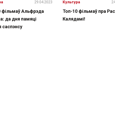
ра
29.04.2023
Культура
24
0 фільмаў Альфрэда
Топ-10 фільмаў пра Рас
а: да дня памяці
Калядамі!
я саспэнсу