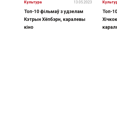
Культура
13.05.2023
Культу
Топ-10 фільмаў з удзелам
Топ-1
Кэтрын Хёпбэрн, каралевы
Хічкок
кіно
карал