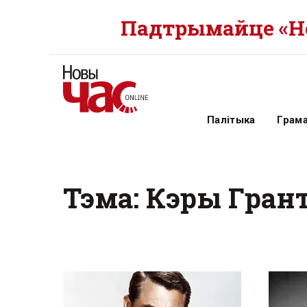
Падтрымайце «Но
Палітыка
Грам
Тэма: Кэры Гран