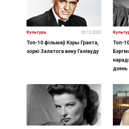
Культура
02.12.2023
Культу
Топ-10 фільмаў Кэры Гранта,
Топ-1
зоркі Залатога веку Галівуду
Бэргма
нарадз
дзень