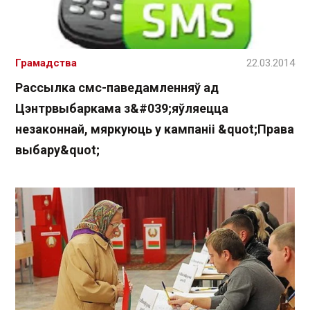
Грамадства
22.03.2014
Рассылка смс-паведамленняў ад
Цэнтрвыбаркама з&#039;яўляецца
незаконнай, мяркуюць у кампаніі &quot;Права
выбару&quot;