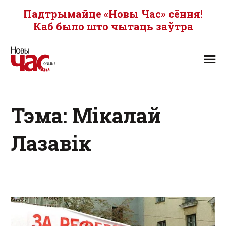
Падтрымайце «Новы Час» сёння!
Каб было што чытаць заўтра
Тэма: Мікалай
Лазавік