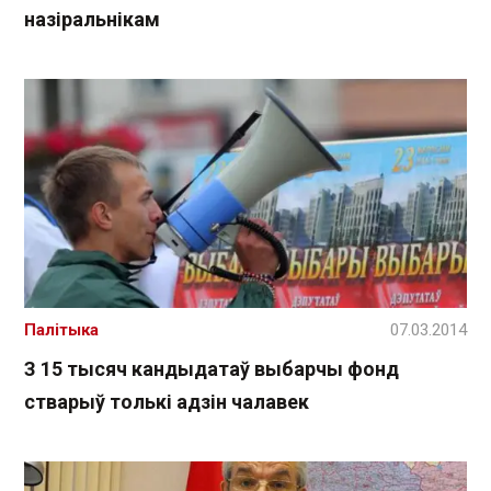
назіральнікам
Палітыка
07.03.2014
З 15 тысяч кандыдатаў выбарчы фонд
стварыў толькі адзін чалавек