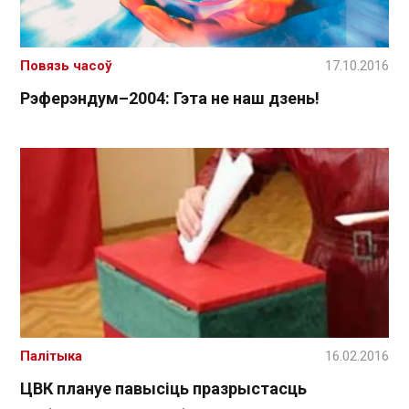
Повязь часоў
17.10.2016
Рэферэндум–2004: Гэта не наш дзень!
Палітыка
16.02.2016
ЦВК плануе павысіць празрыстасць