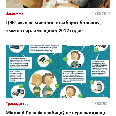
Замежжа
19.03.2014
ЦВК: яўка на мясцовых выбарах большая,
чым на парламенцкіх у 2012 годзе
Грамадства
18.03.2014
Мікалай Лазавік паабяцаў не перашкаджаць