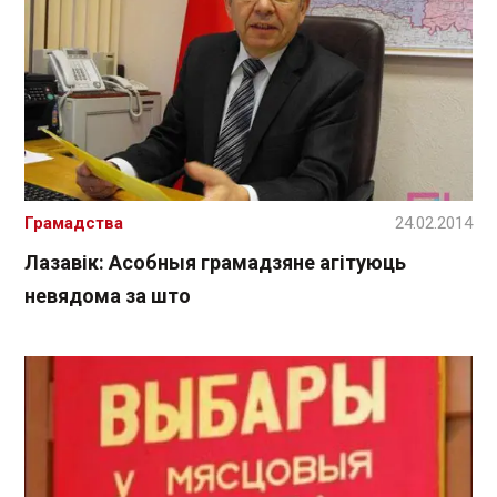
Грамадства
24.02.2014
Лазавік: Асобныя грамадзяне агітуюць
невядома за што