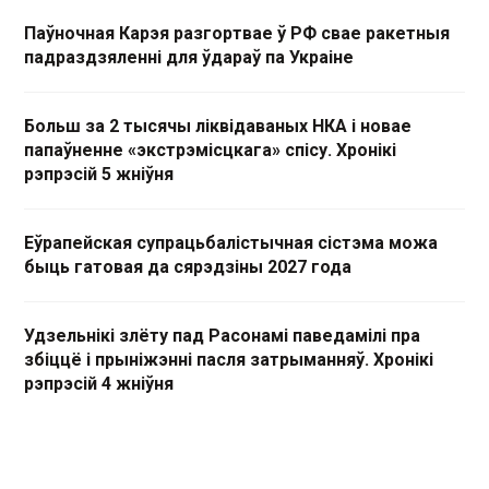
Паўночная Карэя разгортвае ў РФ свае ракетныя
падраздзяленні для ўдараў па Украіне
Больш за 2 тысячы ліквідаваных НКА і новае
папаўненне «экстрэмісцкага» спісу. Хронікі
рэпрэсій 5 жніўня
Еўрапейская супрацьбалістычная сістэма можа
быць гатовая да сярэдзіны 2027 года
Удзельнікі злёту пад Расонамі паведамілі пра
збіццё і прыніжэнні пасля затрыманняў. Хронікі
рэпрэсій 4 жніўня