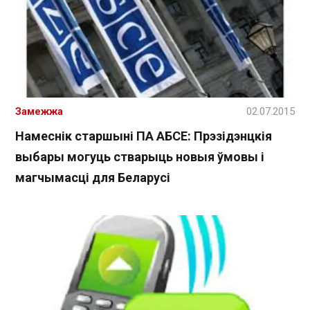
Замежжа
02.07.2015
Намеснік старшыні ПА АБСЕ: Прэзідэнцкія
выбары могуць стварыць новыя ўмовы і
магчымасці для Беларусі