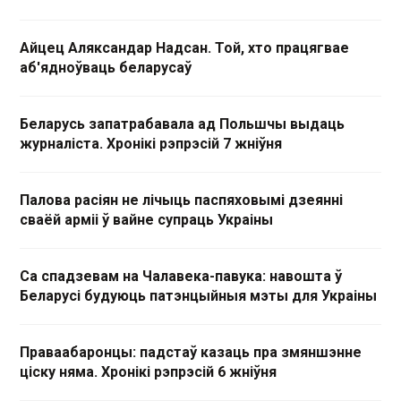
Айцец Аляксандар Надсан. Той, хто працягвае
аб'ядноўваць беларусаў
Беларусь запатрабавала ад Польшчы выдаць
журналіста. Хронікі рэпрэсій 7 жніўня
Палова расіян не лічыць паспяховымі дзеянні
сваёй арміі ў вайне супраць Украіны
Са спадзевам на Чалавека-павука: навошта ў
Беларусі будуюць патэнцыйныя мэты для Украіны
Праваабаронцы: падстаў казаць пра змяншэнне
ціску няма. Хронікі рэпрэсій 6 жніўня