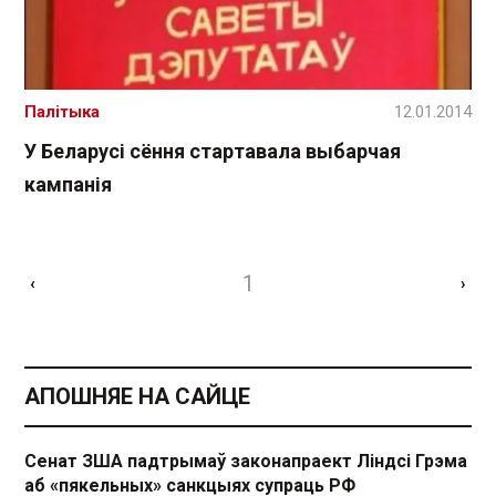
Палітыка
12.01.2014
У Беларусі сёння стартавала выбарчая
кампанія
1
‹
›
АПОШНЯЕ НА САЙЦЕ
Сенат ЗША падтрымаў законапраект Ліндсі Грэма
аб «пякельных» санкцыях супраць РФ