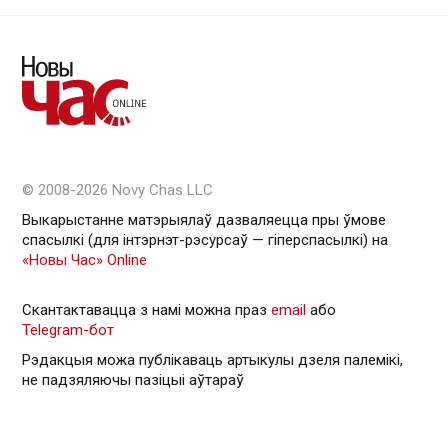
© 2008-2026 Novy Chas LLC
Выкарыстанне матэрыялаў дазваляецца пры ўмове
спасылкі (для інтэрнэт-рэсурсаў — гiперспасылкi) на
«Новы Час» Online
Скантактавацца з намі можна праз
email
або
Telegram-бот
Рэдакцыя можа публікаваць артыкулы дзеля палемікі,
не падзяляючы пазіцыі аўтараў