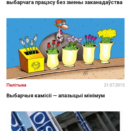
выбарчага працэсу без змены заканадаўства
Палітыка
21.07.2015
Выбарчыя камісіі — апазыцыі мінімум