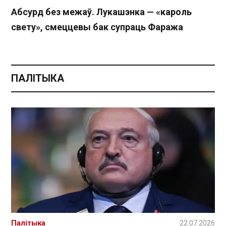
Абсурд без межаў. Лукашэнка — «кароль
свету», смеццевы бак супраць Фаража
ПАЛІТЫКА
Палітыка
22.07.2026