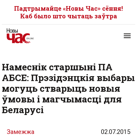
Падтрымайце «Новы Час» сёння!
Каб было што чытаць заўтра
Намеснік старшыні ПА
АБСЕ: Прэзідэнцкія выбары
могуць стварыць новыя
ўмовы і магчымасці для
Беларусі
Замежжа
02.07.2015