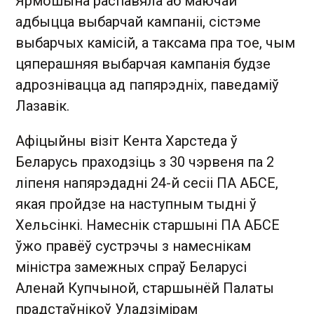
Ярмошына распавяла аб маючай
адбыцца выбарчай кампаніі, сістэме
выбарчых камісій, а таксама пра тое, чым
цяперашняя выбарчая кампанія будзе
адрознівацца ад папярэдніх, паведаміў
Лазавік.
Афіцыйны візіт Кента Харстеда ў
Беларусь праходзіць з 30 чэрвеня па 2
ліпеня напярэдадні 24-й сесіі ПА АБСЕ,
якая пройдзе на наступным тыдні ў
Хельсінкі. Намеснік старшыні ПА АБСЕ
ўжо правёў сустрэчы з намеснікам
міністра замежных спраў Беларусі
Аленай Купчыной, старшынёй Палаты
прадстаўнікоў Уладзімірам