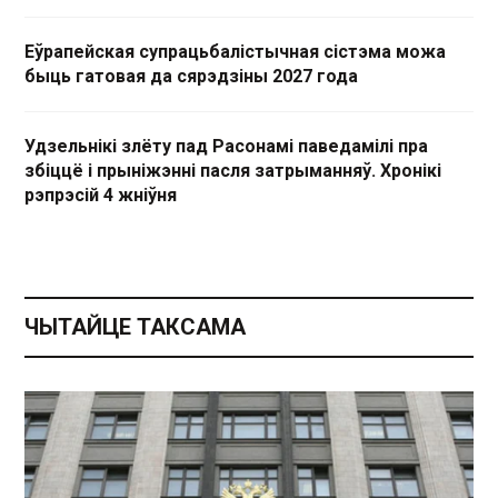
Еўрапейская супрацьбалістычная сістэма можа
быць гатовая да сярэдзіны 2027 года
Удзельнікі злёту пад Расонамі паведамілі пра
збіццё і прыніжэнні пасля затрыманняў. Хронікі
рэпрэсій 4 жніўня
ЧЫТАЙЦЕ ТАКСАМА