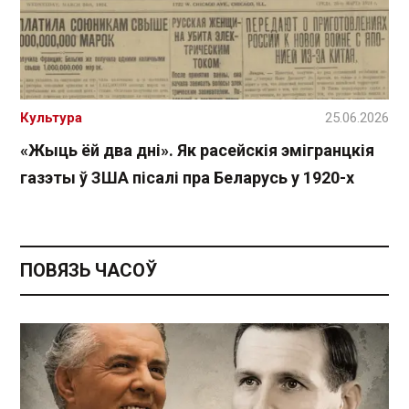
Культура
25.06.2026
«Жыць ёй два дні». Як расейскія эмігранцкія
газэты ў ЗША пісалі пра Беларусь у 1920-х
ПОВЯЗЬ ЧАСОЎ