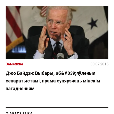
Замежжа
03.07.2015
Джо Байдэн: Выбары, аб&#039;яўленыя
сепаратыстамі, прама супярэчаць мінскім
пагадненням