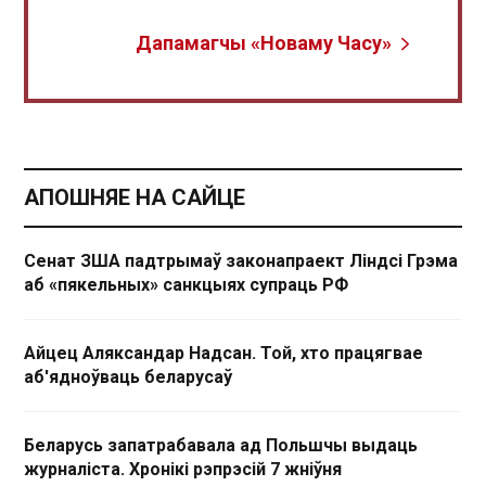
Дапамагчы «Новаму Часу»
АПОШНЯЕ НА САЙЦЕ
Сенат ЗША падтрымаў законапраект Ліндсі Грэма
аб «пякельных» санкцыях супраць РФ
Айцец Аляксандар Надсан. Той, хто працягвае
аб'ядноўваць беларусаў
Беларусь запатрабавала ад Польшчы выдаць
журналіста. Хронікі рэпрэсій 7 жніўня