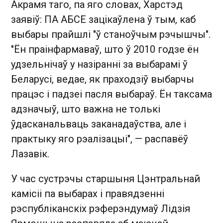
Акрамя таго, па яго словах, Харстэд
заявіў: ПА АБСЕ зацікаўлена ў тым, каб
выбары прайшлі "ў станоўчым рэчышчы".
"Ён праінфармаваў, што ў 2010 годзе ён
удзельнічаў у назіранні за выбарамі ў
Беларусі, ведае, як праходзіў выбарчы
працэс і падзеі пасля выбараў. Ён таксама
адзначыў, што важна не толькі
ўдасканальваць заканадаўства, але і
практыку яго рэалізацыі", — распавёў
Лазавік.
У час сустрэчы старшыня Цэнтральнай
камісіі па выбарах і правядзенні
рэспубліканскіх рэферэндумаў Лідзія