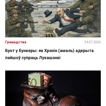
Грамадства
24.07.2026
Бунт у бункеры: як Хрэнін (амаль) адкрыта
пайшоў супраць Лукашэнкі