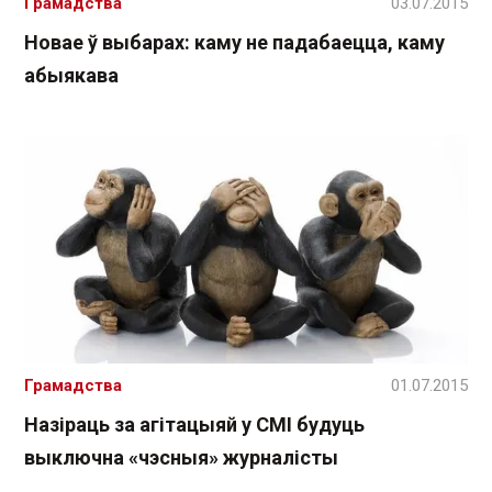
Грамадства
03.07.2015
Новае ў выбарах: каму не падабаецца, каму
абыякава
Грамадства
01.07.2015
Назіраць за агітацыяй у СМІ будуць
выключна «чэсныя» журналісты