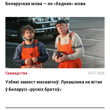
Беларуская мова — не «бедная» мова
Грамадства
10.07.2026
Узбекі замест масквічоў: Лукашэнка не вітае
ў Беларусі «рускіх братоў»