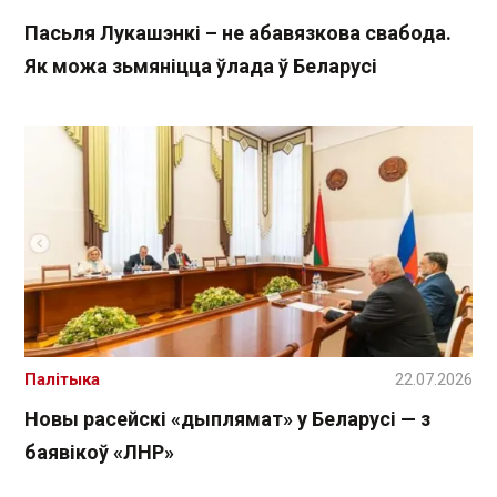
Пасьля Лукашэнкі – не абавязкова свабода.
Як можа зьмяніцца ўлада ў Беларусі
Палітыка
22.07.2026
Новы расейскі «дыплямат» у Беларусі — з
баявікоў «ЛНР»