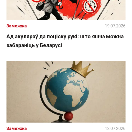
Замежжа
19.07.2026
Ад акуляраў да поціску рукі: што яшчэ можна
забараніць у Беларусі
Замежжа
12.07.2026