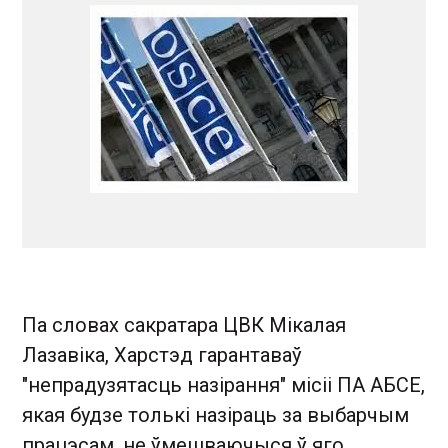
Па словах сакратара ЦВК Мікалая
Лазавіка, Харстэд гарантаваў
"непрадузятасць назірання" місіі ПА АБСЕ,
якая будзе толькі назіраць за выбарчым
працэсам, не ўмешваючыся ў яго.