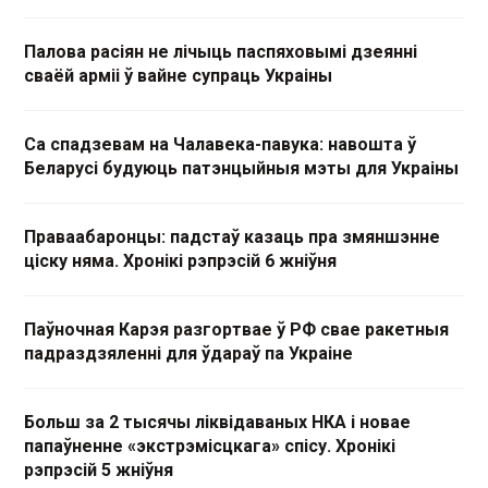
Палова расіян не лічыць паспяховымі дзеянні
сваёй арміі ў вайне супраць Украіны
Са спадзевам на Чалавека-павука: навошта ў
Беларусі будуюць патэнцыйныя мэты для Украіны
Праваабаронцы: падстаў казаць пра змяншэнне
ціску няма. Хронікі рэпрэсій 6 жніўня
Паўночная Карэя разгортвае ў РФ свае ракетныя
падраздзяленні для ўдараў па Украіне
Больш за 2 тысячы ліквідаваных НКА і новае
папаўненне «экстрэмісцкага» спісу. Хронікі
рэпрэсій 5 жніўня