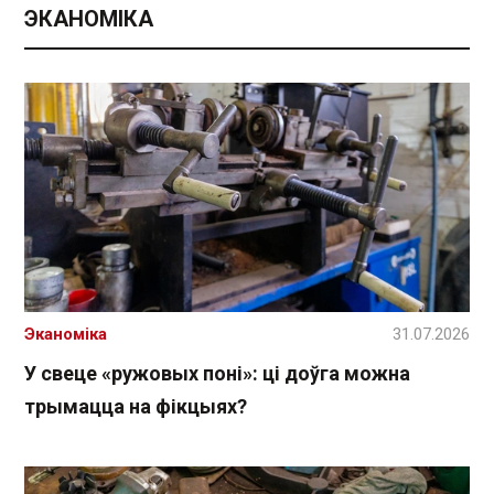
ЭКАНОМІКА
Эканоміка
31.07.2026
У свеце «ружовых поні»: ці доўга можна
трымацца на фікцыях?