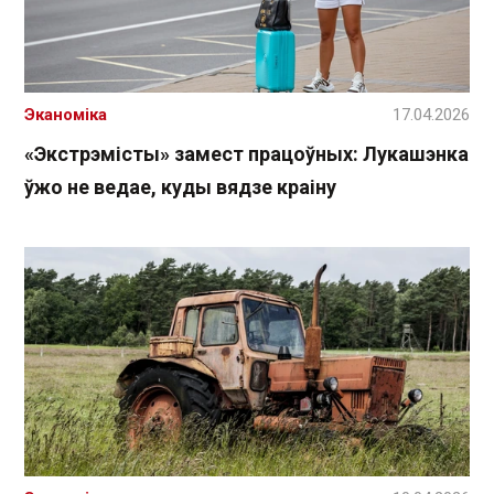
Эканоміка
17.04.2026
«Экстрэмісты» замест працоўных: Лукашэнка
ўжо не ведае, куды вядзе краіну