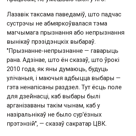
Лазавік таксама паведаміў, што падчас
сустрэчы не абмяркоўвалася тэма
магчымага прызнання або непрызнання
вынікаў прэзідэнцкіх выбараў.
"Прызнанне-непрызнанне — гаварыць
рана. Адзінае, што ён сказаў, што ўрокі
2010 года, як яны думаюць, будуць
улічаныя, і маючыя адбыцца выбары —
гэта ненапісаны раздзел. Тут ёсць поле
для дзейнасці, каб выбары былі
арганізаваны такім чынам, каб у
назіральнікаў не было сур'ёзных
прэтэнзій", — сказаў сакратар ЦВК.