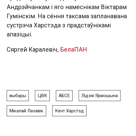
Андрэйчанкам і яго намеснікам Віктарам
Гумінскім. На сёння таксама запланавана
сустрэча Харстэда з прадстаўнікамі
апазіцыі.
Сяргей Каралевіч,
БелаПАН
выбары
ЦВК
АБСЕ
Лідзія Ярмошына
Мікалай Лазавік
Кент Харстэд