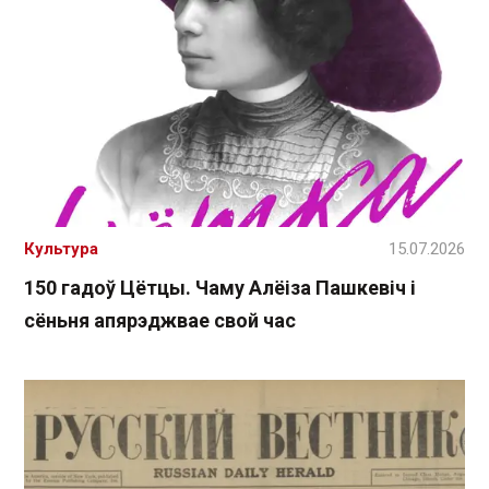
Культура
15.07.2026
150 гадоў Цётцы. Чаму Алёіза Пашкевіч і
сёньня апярэджвае свой час