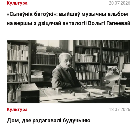
Культура
20.07.2026
«Сьпеўнік багоўкі»: выйшаў музычны альбом
на вершы з дзіцячай анталогіі Вольгі Гапеевай
Культура
18.07.2026
Дом, дзе рэдагавалі будучыню