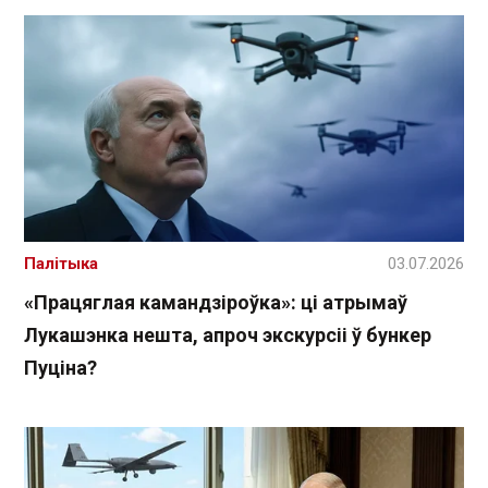
Палітыка
03.07.2026
«Працяглая камандзіроўка»: ці атрымаў
Лукашэнка нешта, апроч экскурсіі ў бункер
Пуціна?