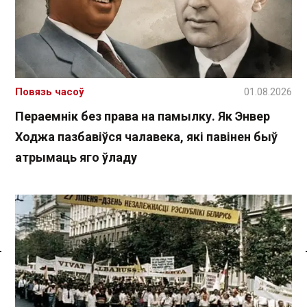
Повязь часоў
01.08.2026
Пераемнік без права на памылку. Як Энвер
Ходжа пазбавіўся чалавека, які павінен быў
атрымаць яго ўладу
Спасылка без VPN