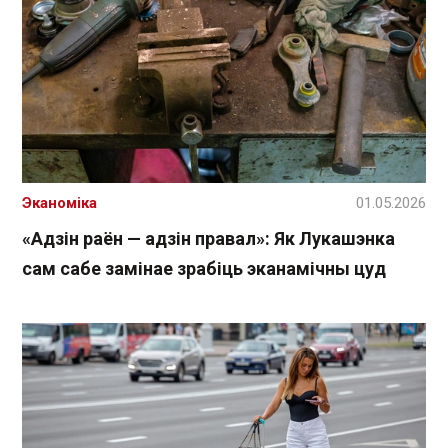
Эканоміка
01.05.2026
«Адзін раён — адзін правал»: Як Лукашэнка
сам сабе замінае зрабіць эканамічны цуд