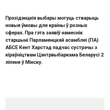
Прэзідэнцкія выбары могуць стварыць
новыя ўмовы для краіны ў розных
сферах. Пра гэта заявіў намеснік
старшыні Парламенцкай асамблеі (ПА)
АБСЕ Кент Харстэд падчас сустрэчы з
кіраўніцтвам Цэнтрвыбаркама Беларусі 2
ліпеня ў Мінску.