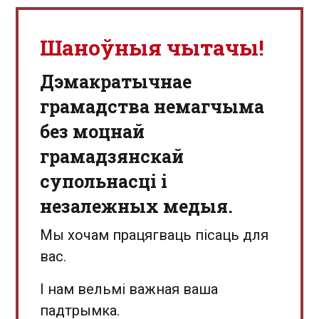
Шаноўныя чытачы!
Дэмакратычнае
грамадства немагчыма
без моцнай
грамадзянскай
супольнасці і
незалежных медыя.
Мы хочам працягваць пісаць для
вас.
І нам вельмі важная ваша
падтрымка.