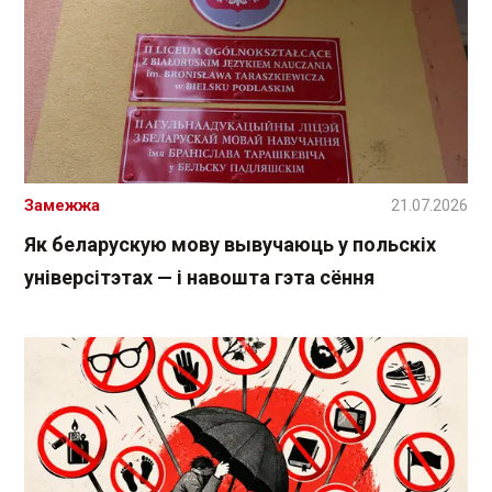
Замежжа
21.07.2026
Як беларускую мову вывучаюць у польскіх
універсітэтах — і навошта гэта сёння