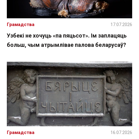
Грамадства
17.07.2026
Узбекі не хочуць «па пяцьсот». Ім заплацяць
больш, чым атрымлівае палова беларусаў?
Грамадства
16.07.2026