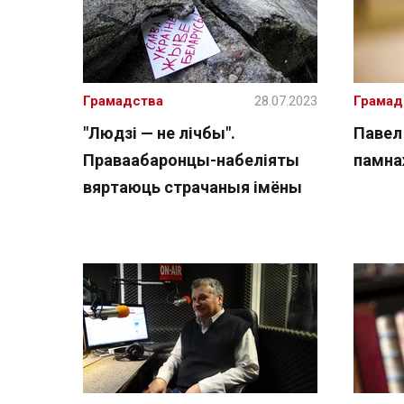
Грамадства
28.07.2023
Грамад
"Людзі — не лічбы".
Павел
Праваабаронцы-набеліяты
памна
вяртаюць страчаныя імёны