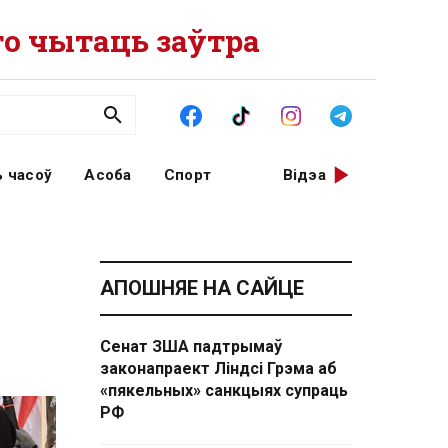
о чытаць заўтра
 часоў
Асоба
Спорт
Відэа
АПОШНЯЕ НА САЙЦЕ
Сенат ЗША падтрымаў
законапраект Ліндсі Грэма аб
«пякельных» санкцыях супраць
РФ