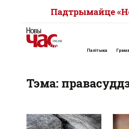
Падтрымайце «Но
Палітыка
Грам
Тэма: правасудд