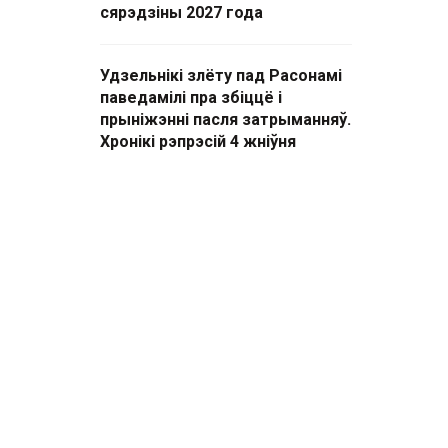
сярэдзіны 2027 года
Удзельнікі злёту пад Расонамі
паведамілі пра збіццё і
прыніжэнні пасля затрыманняў.
Хронікі рэпрэсій 4 жніўня