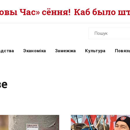
вы Час» сёння!
Каб было шт
адства
Эканоміка
Замежжа
Культура
Повязь
зе