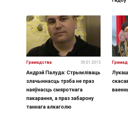
Грамадства
30.01.2015
Грамад
Андрэй Палуда: Стрымліваць
Лукаш
злачыннасць трэба не праз
скасав
наяўнасць смяротнага
ваенн
пакарання, а праз забарону
таннага алкаголю