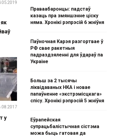
.05.2019
Праваабаронцы: падстаў
казаць пра змяншэнне ціску
 як
няма. Хронікі рэпрэсій 6 жніўня
йваў
Паўночная Карэя разгортвае ў
РФ свае ракетныя
падраздзяленні для ўдараў па
Украіне
Больш за 2 тысячы
ліквідаваных НКА і новае
папаўненне «экстрэмісцкага»
спісу. Хронікі рэпрэсій 5 жніўня
.08.2017
т у
Еўрапейская
супрацьбалістычная сістэма
можа быць гатовая да