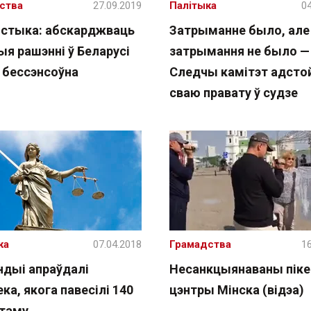
ства
27.09.2019
Палітыка
04
стыка: абскарджваць
Затрыманне было, але
ыя рашэнні ў Беларусі
затрымання не было —
 бессэнсоўна
Следчы камітэт адсто
сваю правату ў судзе
жа
07.04.2018
Грамадства
16
ндыі апраўдалі
Несанкцыянаваны піке
ка, якога павесілі 140
цэнтры Мінска (відэа)
 таму