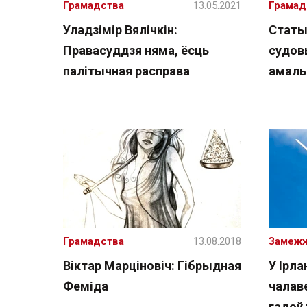
Грамадства
13.05.2021
Грамад
Уладзімір Вялічкін:
Статы
Правасуддзя няма, ёсць
судов
палітычная расправа
амаль
Грамадства
13.08.2018
Замеж
Віктар Марціновіч: Гібрыдная
У Ірла
Феміда
чалаве
гадоў