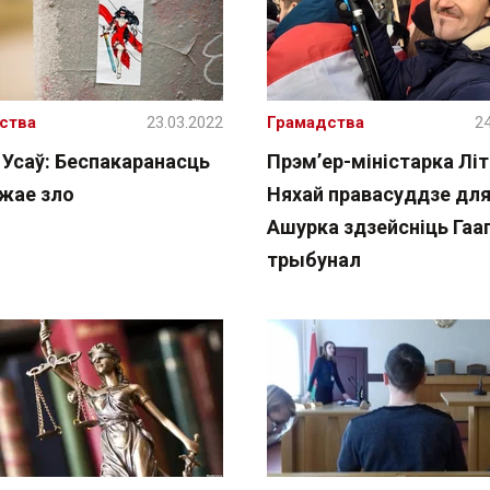
ства
23.03.2022
Грамадства
24
 Усаў: Беспакаранасць
Прэм’ер-міністарка Лі
жае зло
Няхай правасуддзе дл
Ашурка здзейсніць Гааг
трыбунал