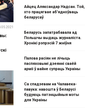
Айцец Аляксандар Надсан. Той,
хто працягвае аб'ядноўваць
беларусаў
.05.2021
Беларусь запатрабавала ад
твы:
Польшчы выдаць журналіста.
я
Хронікі рэпрэсій 7 жніўня
скі
Палова расіян не лічыць
паспяховымі дзеянні сваёй
арміі ў вайне супраць Украіны
Са спадзевам на Чалавека-
павука: навошта ў Беларусі
будуюць патэнцыйныя мэты
для Украіны