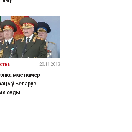
ства
20.11.2013
энка мае намер
аць ў Беларусі
ыя суды