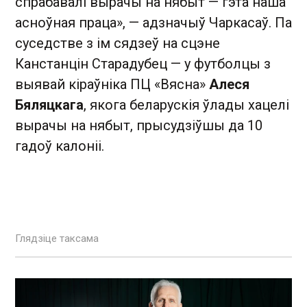
спрабавалі вырачы на нябыт — гэта наша
асноўная праца», — адзначыў Чаркасаў. Па
суседстве з ім сядзеў на сцэне
Канстанцін Старадубец — у футболцы з
выявай кіраўніка ПЦ «Вясна»
Алеся
Бяляцкага
, якога беларускія ўлады хацелі
вырачы на нябыт, прысудзіўшы да 10
гадоў калоніі.
Глядзіце таксама