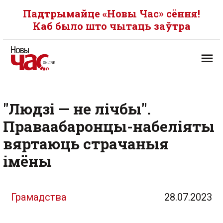
Падтрымайце «Новы Час» сёння!
Каб было што чытаць заўтра
"Людзі — не лічбы".
Праваабаронцы-набеліяты
вяртаюць страчаныя
імёны
Грамадства
28.07.2023