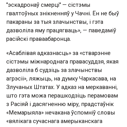
"эскадронаў смерці" — сістэмы
гвалтоўных знікненняў у Чачні. Ён не быў
пакараны за тыя злачынствы, і гэта
дазволіла яму працягваць», — паведаміў
расійскі праваабаронца.
«Асаблівая адказнасць» за «стварэнне
сістэмы міжнароднага правасуддзя, якая
дазволіла б судзіць за злачынствы
агрэсіі», ляжыць, на думку Чаркасава, на
Злучаных Штатах. У адказ на меркаванні,
што гэта можа перашкодзіць перамовам
з Расіяй і дасягненню міру, прадстаўнік
«Мемарыяла» нечакана ўспомніў словы
«вялікага сучаснага амерыканскага