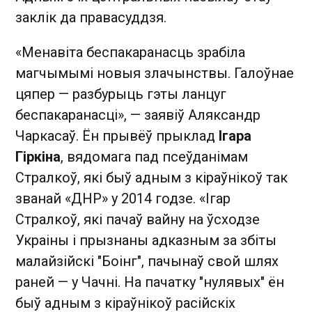
заклік да правасуддзя.
«Менавіта беспакаранасць зрабіла
магчымымі новыя злачынствы. Галоўнае
цяпер — разбурыць гэты ланцуг
беспакаранасці», — заявіў Аляксандр
Чаркасаў. Ён прывёў прыклад
Ігара
Гіркіна
, вядомага пад псеўданімам
Стралкоў, які быў адным з кіраўнікоў так
званай «ДНР» у 2014 годзе. «Ігар
Стралкоў, які пачаў вайну на ўсходзе
Украіны і прызнаны адказным за збіты
малайзійскі "Боінг", пачынаў свой шлях
раней — у Чачні. На пачатку "нулявых" ён
быў адным з кіраўнікоў расійскіх