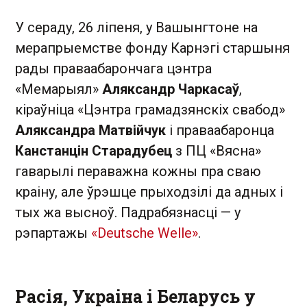
У сераду, 26 ліпеня, у Вашынгтоне на
мерапрыемстве фонду Карнэгі старшыня
рады праваабарончага цэнтра
«Мемарыял»
Аляксандр Чаркасаў
,
кіраўніца «Цэнтра грамадзянскіх свабод»
Аляксандра Матвійчук
і праваабаронца
Канстанцін Старадубец
з ПЦ «Вясна»
гаварылі пераважна кожны пра сваю
краіну, але ўрэшце прыходзілі да адных і
тых жа высноў. Падрабязнасці — у
рэпартажы
«Deutsche Welle»
.
Расія, Украіна і Беларусь у