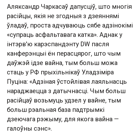
Аляксандр Чаркасаў дапусціў, што многія
расійцы, якія не згодныя з дзеяннямі
ўладаў, проста адчуваюць сябе адзінокімі
«супраць асфальтавага катка». Аднак у
інтэрв'ю карэспандэнту DW пасля
канферэнцыі ён перасцярог, што чым
даўжэй ідзе вайна, тым больш можа
стаць у РФ прыхільнікаў Уладзіміра
Пуціна: «Адзіная ўстойлівая лаяльнасць
нараджаецца з датычнасці. Чым больш
расійцаў возьмуць удзел у вайне, тым
больш рэальная база падтрымкі
дзеючага рэжыму, для якога вайна —
галоўны сэнс».