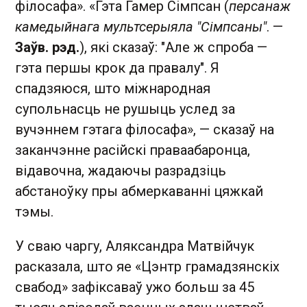
філосафа». «Гэта Гамер Сімпсан (
персанаж
камедыйнага мультсерыяла "Сімпсаны"
. —
Заўв. рэд.
), які сказаў: "Але ж спроба —
гэта першы крок да правалу". Я
спадзяюся, што міжнародная
супольнасць не рушыць услед за
вучэннем гэтага філосафа», — сказаў на
заканчэнне расійскі праваабаронца,
відавочна, жадаючы разрадзіць
абстаноўку пры абмеркаванні цяжкай
тэмы.
У сваю чаргу, Аляксандра Матвійчук
расказала, што яе «Цэнтр грамадзянскіх
свабод» зафіксаваў ужо больш за 45