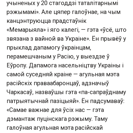
учыненых у 20 стагоддзі таталітарнымі
рэжымамі». Але цяпер галоўнае, на чым
канцэнтруюцца прадстаўнік
«Мемарыяла» і яго калегі, — гэта «ўсё, што
звязана з вайной ва Украіне». Ён прывёў у
прыклад дапамогу ўкраінцам,
перамешчаным у Расію, у выездзе ў
Еўропу. Дапамога насельніцтву Украіны і
самой суседняй краіне — агульная мэта
расійскіх праваабаронцаў, адзначыў
Чаркасаў, назваўшы гэта «па-сапраўднаму
патрыятычнай пазіцыяй». Ён падсумаваў:
«Самае важнае для ўсіх нас — гэта
дэмантаж пуцінскага рэжыму. Таму
галоўная агульная мэта расійскай