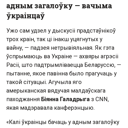
адным загалоўку — вачыма
ўкраінцаў
Ужо сам удзел у дыскусіі прадстаўнікоў
трох краін, так ці інакш уцягнутых у
вайну, — падзея нетрывіяльная. Як гэта
ўспрымаюць ва Украіне — ахвяры агрэсіі
Расіі, што падтрымліваецца Беларуссю, —
пытанне, якое павінна было прагучаць у
такой сітуацыі. Агучыла яго
амерыканская вядучая малдаўскага
паходжання
Біянна Галадрыга
з CNN,
якая мадэравала канферэнцыю.
«Калі ўкраінцы бачаць у адным загалоўку