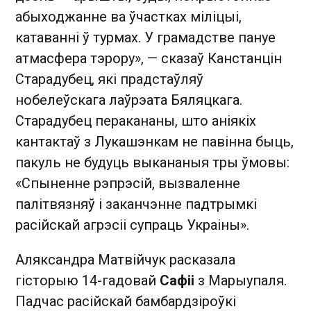
абыходжанне ва ўчастках міліцыі,
катаванні ў турмах. У грамадстве пануе
атмасфера тэрору», — сказаў Канстанцін
Старадубец, які прадстаўляў
нобелеўскага лаўрэата Бяляцкага.
Старадубец перакананы, што аніякіх
кантактаў з Лукашэнкам не павінна быць,
пакуль не будуць выкананыя тры ўмовы:
«Спыненне рэпрэсій, вызваленне
палітвязняў і заканчэнне падтрымкі
расійскай агрэсіі супраць Украіны».
Аляксандра Матвійчук расказала
гісторыю 14-гадовай
Сафіі
з Марыупаля.
Падчас расійскай бамбардзіроўкі