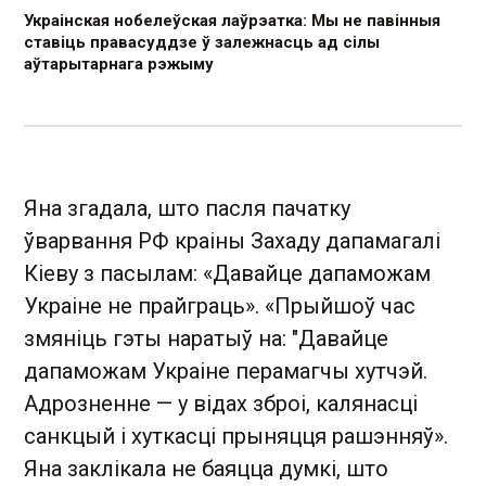
Украінская нобелеўская лаўрэатка: Мы не павінныя
ставіць правасуддзе ў залежнасць ад сілы
аўтарытарнага рэжыму
Яна згадала, што пасля пачатку
ўварвання РФ краіны Захаду дапамагалі
Кіеву з пасылам: «Давайце дапаможам
Украіне не прайграць». «Прыйшоў час
змяніць гэты наратыў на: "Давайце
дапаможам Украіне перамагчы хутчэй.
Адрозненне — у відах зброі, калянасці
санкцый і хуткасці прыняцця рашэнняў».
Яна заклікала не баяцца думкі, што