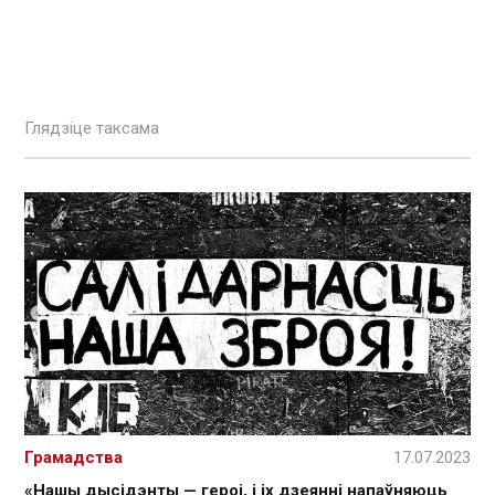
Глядзіце таксама
Грамадства
17.07.2023
«Нашы дысідэнты — героі, і іх дзеянні напаўняюць