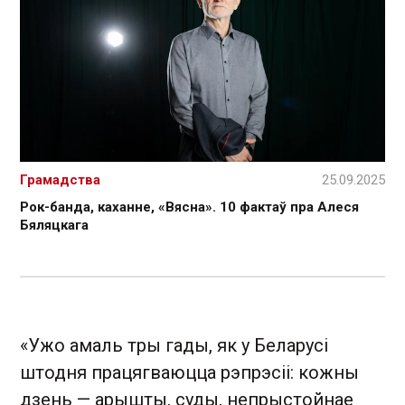
Грамадства
25.09.2025
Рок-банда, каханне, «Вясна». 10 фактаў пра Алеся
Бяляцкага
«Ужо амаль тры гады, як у Беларусі
штодня працягваюцца рэпрэсіі: кожны
дзень — арышты, суды, непрыстойнае