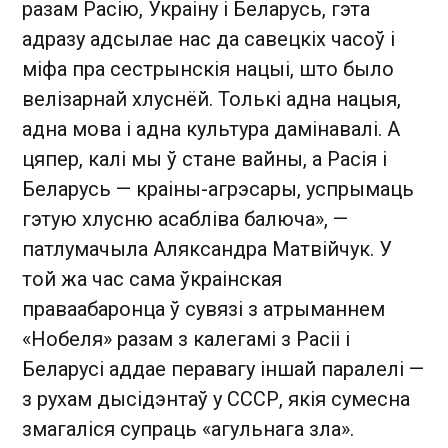
разам Расію, Украіну і Беларусь, гэта
адразу адсылае нас да савецкіх часоў і
міфа пра сестрынскія нацыі, што было
велізарнай хлуснёй. Толькі адна нацыя,
адна мова і адна культура дамінавалі. А
цяпер, калі мы ў стане вайны, а Расія і
Беларусь — краіны-агрэсары, успрымаць
гэтую хлусню асабліва балюча», —
патлумачыла Аляксандра Матвійчук. У
той жа час сама ўкраінская
праваабаронца ў сувязі з атрыманнем
«Нобеля» разам з калегамі з Расіі і
Беларусі аддае перавагу іншай паралелі —
з рухам дысідэнтаў у СССР, якія сумесна
змагаліся супраць «агульнага зла».