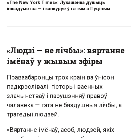
«The New York Times»: Лукашэнка душыць
іншадумства — і канкуруе ў гэтым з Пуціным
«Людзі — не лічбы»: вяртанне
імёнаў у жывым эфіры
Праваабаронцы трох краін ва ўнісон
падкрэслівалі: гісторыі ваенных
злачынстваў і парушэнняў правоў
чалавека — гэта не бяздушныя лічбы, а
трагедыі людзей.
«Вяртанне імёнаў, асоб, людзей, якіх