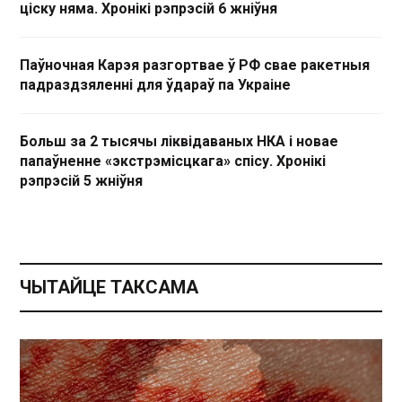
ціску няма. Хронікі рэпрэсій 6 жніўня
Паўночная Карэя разгортвае ў РФ свае ракетныя
падраздзяленні для ўдараў па Украіне
Больш за 2 тысячы ліквідаваных НКА і новае
папаўненне «экстрэмісцкага» спісу. Хронікі
рэпрэсій 5 жніўня
ЧЫТАЙЦЕ ТАКСАМА