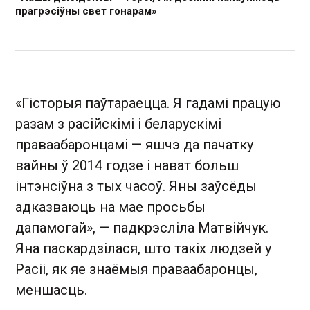
прагрэсіўны свет гонарам»
«Гісторыя паўтараецца. Я гадамі працую
разам з расійскімі і беларускімі
праваабаронцамі — яшчэ да пачатку
вайны ў 2014 годзе і нават больш
інтэнсіўна з тых часоў. Яны заўсёды
адказваюць на мае просьбы
дапамогай», — падкрэсліла Матвійчук.
Яна паскардзілася, што такіх людзей у
Расіі, як яе знаёмыя праваабаронцы,
меншасць.