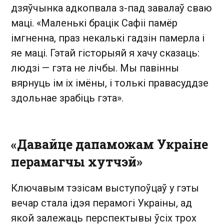
дзяўчынка адкопвала з-пад завалаў сваю
маці. «Маленькі брацік Сафіі памёр
імгненна, праз некалькі гадзін памерла і
яе маці. Гэтай гісторыяй я хачу сказаць:
людзі — гэта не лічбы. Мы павінны
вярнуць ім іх імёны, і толькі правасуддзе
здольнае зрабіць гэта».
«Давайце дапаможам Украіне
перамагчы хутчэй»
Ключавым тэзісам выступоўцаў у гэты
вечар стала ідэя перамогі Украіны, ад
якой залежаць перспектывы ўсіх трох