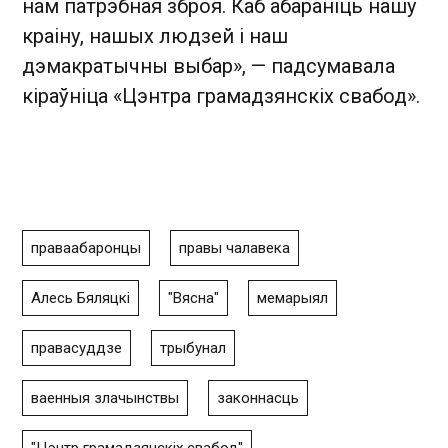
нам патрэбная зброя. Каб абараніць нашу
краіну, нашых людзей і наш
дэмакратычны выбар», — падсумавала
кіраўніца «Цэнтра грамадзянскіх свабод».
праваабаронцы
правы чалавека
Алесь Бяляцкі
"Вясна"
мемарыял
правасуддзе
трыбунал
ваенныя злачынствы
законнасць