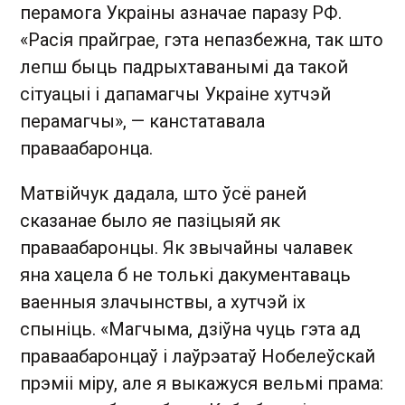
перамога Украіны азначае паразу РФ.
«Расія прайграе, гэта непазбежна, так што
лепш быць падрыхтаванымі да такой
сітуацыі і дапамагчы Украіне хутчэй
перамагчы», — канстатавала
праваабаронца.
Матвійчук дадала, што ўсё раней
сказанае было яе пазіцыяй як
праваабаронцы. Як звычайны чалавек
яна хацела б не толькі дакументаваць
ваенныя злачынствы, а хутчэй іх
спыніць. «Магчыма, дзіўна чуць гэта ад
праваабаронцаў і лаўрэатаў Нобелеўскай
прэміі міру, але я выкажуся вельмі прама: