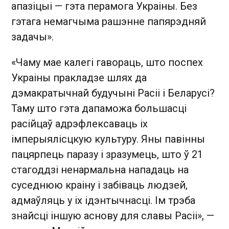
апазіцыі — гэта перамога Украіны. Без
гэтага немагчыма рашэнне папярэдняй
задачы».
«Чаму мае калегі гавораць, што поспех
Украіны пракладзе шлях да
дэмакратычнай будучыні Расіі і Беларусі?
Таму што гэта дапаможа большасці
расійцаў адрэфлексаваць іх
імперыялісцкую культуру. Яны павінны
пацярпець паразу і зразумець, што ў 21
стагоддзі ненармальна нападаць на
суседнюю краіну і забіваць людзей,
адмаўляць у іх ідэнтычнасці. Ім трэба
знайсці іншую аснову для славы Расіі», —