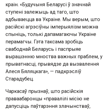
краін. «Будучыня Беларусі ў значнай
ступені залежыць ад таго, што
адбываецца ва Украіне. Мы верым, што
расійскі агрэсіўны імперыялізм можна
спыніць, толькі дапамагаючы Украіне
перамагчы. Гэта таксама зробіць
свабоднай Беларусь і паспрыяе
вырашэнню мноства важных праблем, у
прыватнасці, прывядзе да вызвалення
Алеся Бяляцкага», — падкрэсліў
Старадубец.
Чаркасаў прызнаў, што расійскія
праваабаронцы «правалілі місію не
дапусціць паўтарэння злачынстваў,