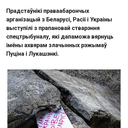
Прадстаўнікі праваабарончых
арганізацый з Беларусі, Расіі і Украіны
выступілі з прапановай стварэння
спецтрыбуналу, які дапаможа вярнуць
імёны ахвярам злачынных рэжымаў
Пуціна і Лукашэнкі.