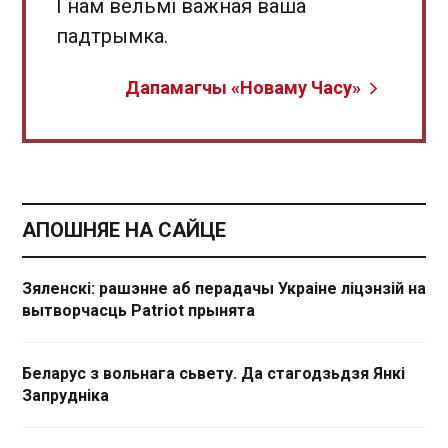
І нам вельмі важная ваша
падтрымка.
Дапамагчы «Новаму Часу»
АПОШНЯЕ НА САЙЦЕ
Зяленскі: рашэнне аб перадачы Украіне ліцэнзій на
вытворчасць Patriot прынята
Беларус з вольнага сьвету. Да стагодзьдзя Янкі
Запрудніка