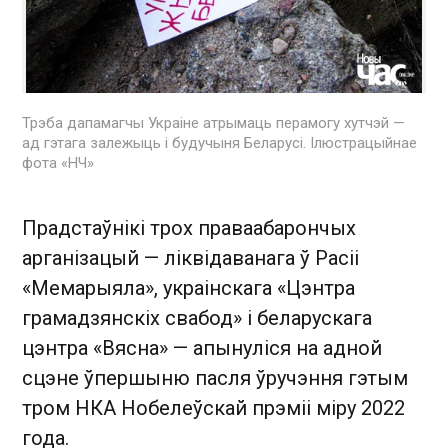
Трэба дапамагчы Украіне атрымаць перамогу хутчэй —
ад гэтага залежыць і будучыня Беларусі. Ілюстрацыйнае
фота «НЧ»
Прадстаўнікі трох праваабарончых
арганізацый — ліквідаванага ў Расіі
«Мемарыяла», украінскага «Цэнтра
грамадзянскіх свабод» і беларускага
цэнтра «Вясна» — апынуліся на адной
сцэне ўпершыню пасля ўручэння гэтым
тром НКА Нобелеўскай прэміі міру 2022
года.