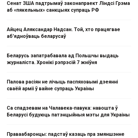
Сенат ЗША падтрымаў законапраект Ліндсі Грэма
аб «пякельных» санкцыях супраць РФ
Айцец Аляксандар Надсан. Той, хто працягвае
аб'ядноўваць беларусаў
Беларусь запатрабавала ад Польшчы выдаць
журналіста. Хронікі рэпрэсій 7 жніўня
Палова расіян не лічыць паспяховымі дзеянні
сваёй арміі ў вайне супраць Украіны
Са спадзевам на Чалавека-павука: навошта ў
Беларусі будуюць патэнцыйныя мэты для Украіны
Праваабаронцы: падстаў казаць пра змяншэнне