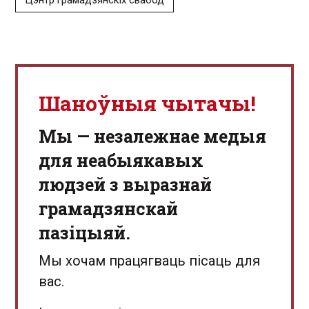
"Цэнтр грамадзянскіх свабод"
Шаноўныя чытачы!
Мы — незалежнае медыя
для неабыякавых
людзей з выразнай
грамадзянскай
пазіцыяй.
Мы хочам працягваць пісаць для
вас.