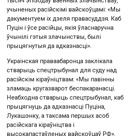
тысяч эпізодаў ваенных злачынстваў,
учыненых расійскімі вайскоўцамі: «Мы
дакументуем іх дзеля правасуддзя. Каб
Пуцін і ўсе расійцы, якія ўласнаручна
ўчынілі гэтыя злачынствы, былі
прыцягнутыя да адказнасці».
Украінская праваабаронца заклікала
стварыць спецтрыбунал для суду над
расійскім кіраўніцтвам: «Мы павінны
зламаць кругазварот беспакаранасці.
Неабходна стварыць спецтрыбунал, каб
прыцягнуць да адказнасці Пуціна,
Лукашэнку, а таксама першых асоб
расійскага кіраўніцтва і
высокапастаўленых вайскоўцаў РФ».