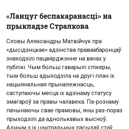
«Ланцуг беспакаранасці» на
прыкладзе Стралкова
Словы Аляксандры Матвійчук пра
«дысідэнцкае» адзінства праваабаронцаў
знаходзілі пацвярджэнне на вачах у
публікі. Чым больш гаварылі спікеры,
тым больш адыходзіла на другі план іх
нацыянальная прыналежнасць,
саступаючы месца іх адзінаму статусу
змагароў за правы чалавека. Па-рознаму
пачынаючы свае прамовы, яны раз-пораз
прыходзілі да аднолькавых высноў.
Адным з іх цэнтральных пасылаў стаў