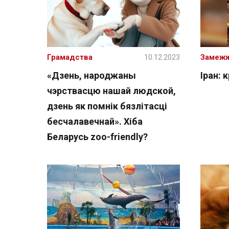
Грамадства
10.12.2023
Замеж
«Дзень, народжаны
Іран: 
чэрствасцю нашай людской,
дзень як помнік бязлітасці
бесчалавечнай». Хіба
Беларусь zоо-friendly?