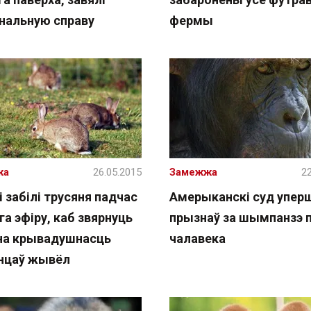
нальную справу
фермы
жа
26.05.2015
Замежжа
22
і забілі трусяня падчас
Амерыканскі суд упе
а эфіру, каб звярнуць
прызнаў за шымпанзэ 
 на крывадушнасць
чалавека
нцаў жывёл