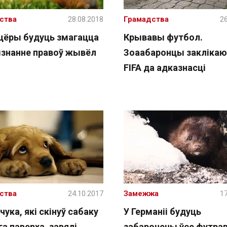
ства
28.08.2018
Грамадства
26
цёры будуць змагацца
Крывавы футбол.
ызнанне правоў жывёл
Зоаабаронцы закліка
FIFA да адказнасці
ства
24.10.2017
Замежжа
17
чука, які скінуў сабаку
У Германіі будуць
га паверха, завялі
забаронены ўсе футра