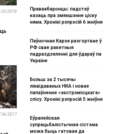
Праваабаронцы: падстаў
.05.2018
казаць пра змяншэнне ціску
няма. Хронікі рэпрэсій 6 жніўня
юць
Паўночная Карэя разгортвае ў
РФ свае ракетныя
падраздзяленні для ўдараў па
Украіне
Больш за 2 тысячы
ліквідаваных НКА і новае
папаўненне «экстрэмісцкага»
спісу. Хронікі рэпрэсій 5 жніўня
.06.2017
Еўрапейская
супрацьбалістычная сістэма
можа быць гатовая да
выя