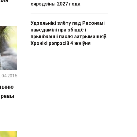
сярэдзіны 2027 года
Удзельнікі злёту пад Расонамі
паведамілі пра збіццё і
прыніжэнні пасля затрыманняў.
Хронікі рэпрэсій 4 жніўня
.04.2015
ршыню
правы