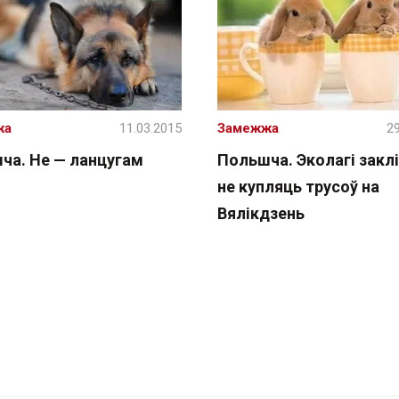
жа
11.03.2015
Замежжа
29
ча. Не — ланцугам
Польшча. Эколагі закл
не купляць трусоў на
Вялікдзень