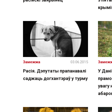
крымі
Замежжа
03.06.2015
Замеж
Расія. Дэпутаты прапанавалі
У Дані
саджаць догхантэраў у турму
прамог
увагу
абаро