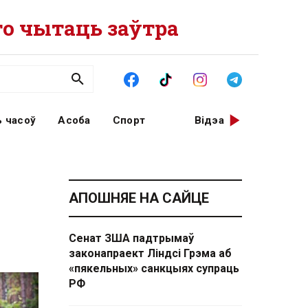
о чытаць заўтра
 часоў
Асоба
Спорт
Відэа
АПОШНЯЕ НА САЙЦЕ
Сенат ЗША падтрымаў
законапраект Ліндсі Грэма аб
«пякельных» санкцыях супраць
РФ