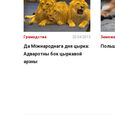
Грамадства
20.04.2015
Замеж
Да Міжнароднага дня цырка:
Польш
Адваротны бок цыркавой
арэны