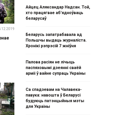
Айцец Аляксандар Надсан. Той,
хто працягвае аб'ядноўваць
беларусаў
.12.2019
Беларусь запатрабавала ад
рнае
Польшчы выдаць журналіста.
Хронікі рэпрэсій 7 жніўня
Палова расіян не лічыць
паспяховымі дзеянні сваёй
арміі ў вайне супраць Украіны
Са спадзевам на Чалавека-
павука: навошта ў Беларусі
будуюць патэнцыйныя мэты
для Украіны