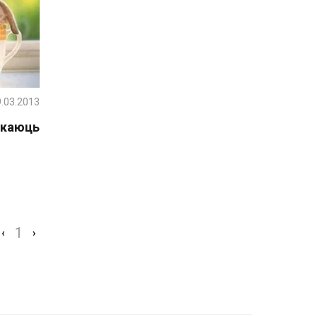
.03.2013
ікаюць
1
‹
›