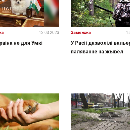
жа
13.03.2023
Замежжа
15
краіна не для Умкі
У Расіі дазволілі валье
паляванне на жывёл