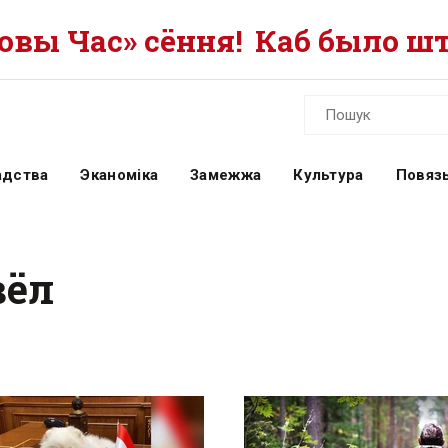
вы Час» сёння!
Каб было шт
адства
Эканоміка
Замежжа
Культура
Повязь
вёл