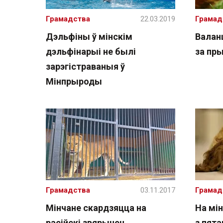
Грамадства
22.03.2019
Грамад
Дэльфіны ў мінскім
Валан
дэльфінарыі не былі
за пр
зарэгістраваныя ў
Мінпрыроды
Грамадства
03.11.2017
Грамад
Мінчане скардзяцца на
На мін
расійскі звярынец
з пята