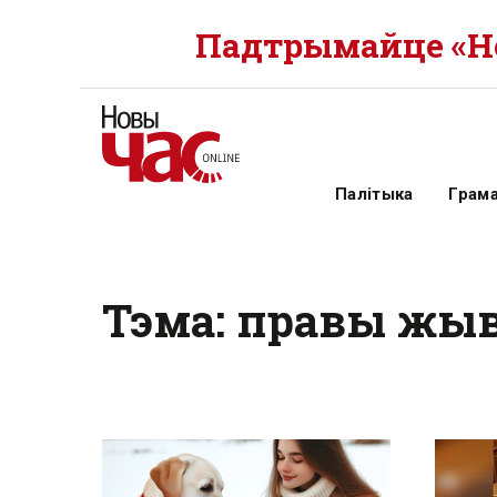
Падтрымайце «Но
Палітыка
Грам
Тэма: правы жы