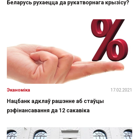
Беларусь рухаецца да рукатворнага крызісу?
Эканоміка
17.02.2021
Нацбанк адклаў рашэнне аб стаўцы
рэфінансавання да 12 сакавіка