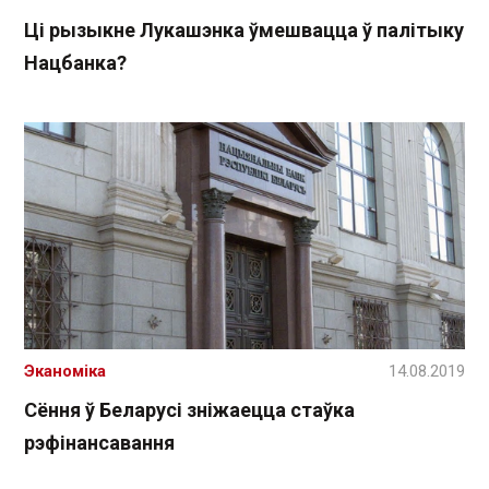
Ці рызыкне Лукашэнка ўмешвацца ў палітыку
Нацбанка?
Эканоміка
14.08.2019
Сёння ў Беларусі зніжаецца стаўка
рэфінансавання