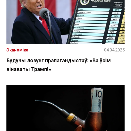
Эканоміка
04.04.2025
Будучы лозунг прапагандыстаў: «Ва ўсім
вінаваты Трамп!»