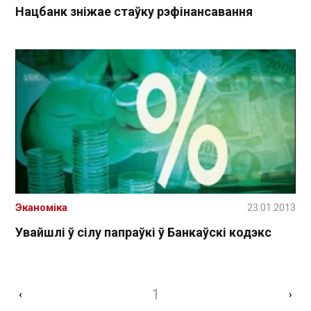
Нацбанк зніжае стаўку рэфінансавання
Эканоміка
23.01.2013
Увайшлі ў сілу папраўкі ў Банкаўскі кодэкс
1
‹
›