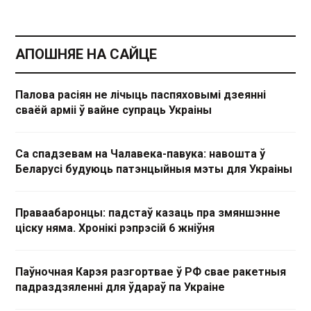
АПОШНЯЕ НА САЙЦЕ
Палова расіян не лічыць паспяховымі дзеянні
сваёй арміі ў вайне супраць Украіны
Са спадзевам на Чалавека-павука: навошта ў
Беларусі будуюць патэнцыйныя мэты для Украіны
Праваабаронцы: падстаў казаць пра змяншэнне
ціску няма. Хронікі рэпрэсій 6 жніўня
Паўночная Карэя разгортвае ў РФ свае ракетныя
падраздзяленні для ўдараў па Украіне