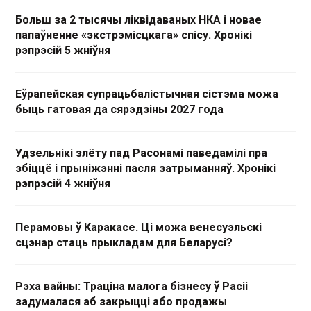
Больш за 2 тысячы ліквідаваных НКА і новае
папаўненне «экстрэмісцкага» спісу. Хронікі
рэпрэсій 5 жніўня
Еўрапейская супрацьбалістычная сістэма можа
быць гатовая да сярэдзіны 2027 года
Удзельнікі злёту пад Расонамі паведамілі пра
збіццё і прыніжэнні пасля затрыманняў. Хронікі
рэпрэсій 4 жніўня
Перамовы ў Каракасе. Ці можа венесуэльскі
сцэнар стаць прыкладам для Беларусі?
Рэха вайны: Траціна малога бізнесу ў Расіі
задумалася аб закрыцці або продажы