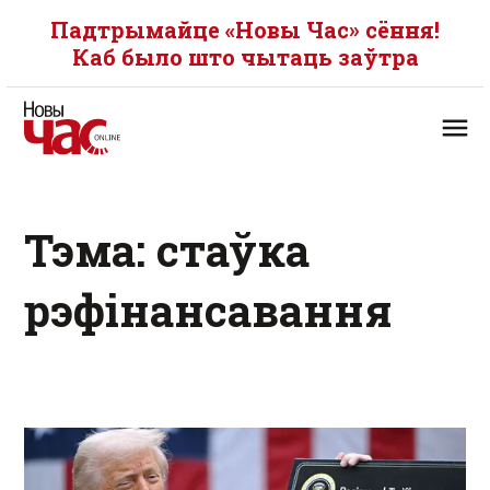
Падтрымайце «Новы Час» сёння!
Каб было што чытаць заўтра
Тэма: стаўка
рэфінансавання