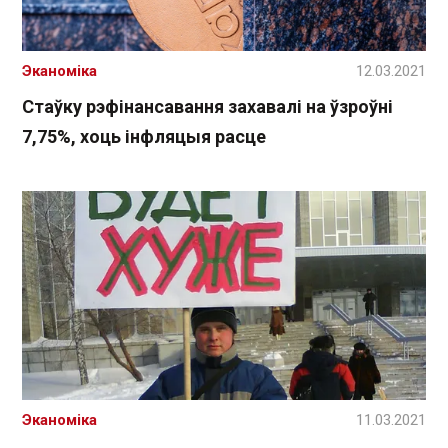
Эканоміка
12.03.2021
Стаўку рэфінансавання захавалі на ўзроўні
7,75%, хоць інфляцыя расце
Эканоміка
11.03.2021