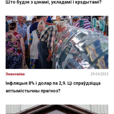
Што будзе з цэнамі, укладамі і крэдытамі?
Эканоміка
29.04.2023
Інфляцыя 8% і долар па 2,9. Ці спраўдзіцца
аптымістычны прагноз?