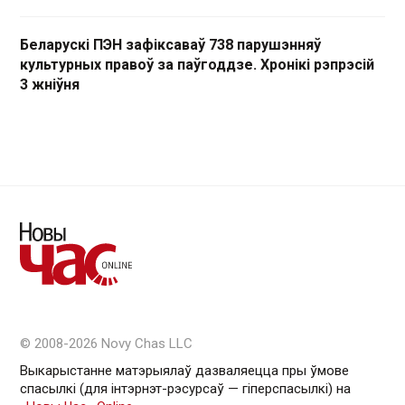
Беларускі ПЭН зафіксаваў 738 парушэнняў
культурных правоў за паўгоддзе. Хронікі рэпрэсій
3 жніўня
© 2008-2026 Novy Chas LLC
Выкарыстанне матэрыялаў дазваляецца пры ўмове
спасылкі (для інтэрнэт-рэсурсаў — гiперспасылкi) на