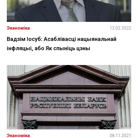
Эканоміка
12.02.2022
Вадзім Іосуб: Асаблівасці нацыянальнай
інфляцыі, або Як спыніць цэны
Эканоміка
08.11.2021