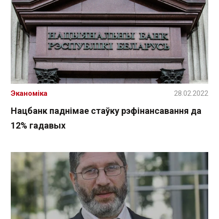
Эканоміка
28.02.2022
Нацбанк паднімае стаўку рэфінансавання да
12% гадавых