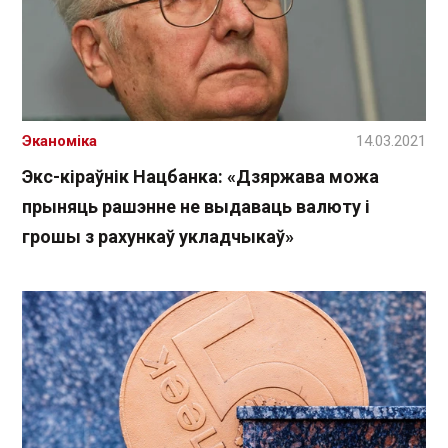
Эканоміка
14.03.2021
Экс-кіраўнік Нацбанка: «Дзяржава можа
прыняць рашэнне не выдаваць валюту і
грошы з рахункаў укладчыкаў»