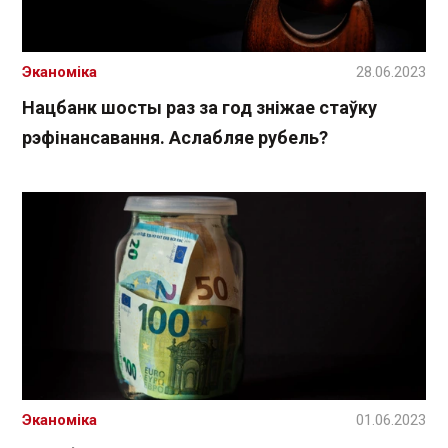
Эканоміка
28.06.2023
Нацбанк шосты раз за год зніжае стаўку
рэфінансавання. Аслабляе рубель?
Эканоміка
01.06.2023