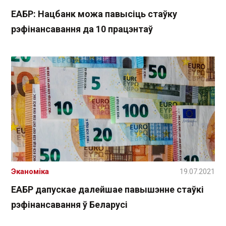
ЕАБР: Нацбанк можа павысіць стаўку
рэфінансавання да 10 працэнтаў
Эканоміка
19.07.2021
ЕАБР дапускае далейшае павышэнне стаўкі
рэфінансавання ў Беларусі