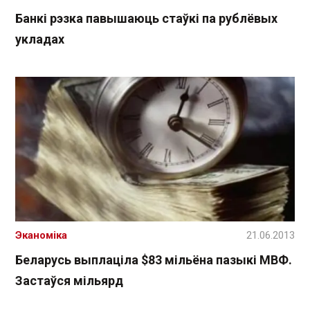
Банкі рэзка павышаюць стаўкі па рублёвых
укладах
Эканоміка
21.06.2013
Беларусь выплаціла $83 мільёна пазыкі МВФ.
Застаўся мільярд