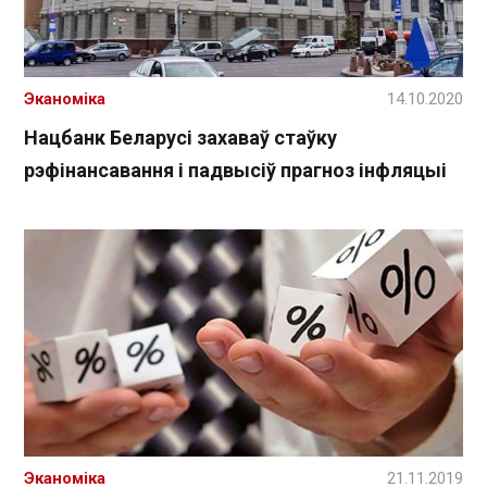
Эканоміка
14.10.2020
Нацбанк Беларусі захаваў стаўку
рэфінансавання і падвысіў прагноз інфляцыі
Эканоміка
21.11.2019