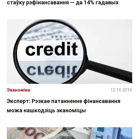
стаўку рэфінансавання — да 14% гадавых
Эканоміка
12.10.2016
Эксперт: Рэзкае патанненне фінансавання
можа нашкодзіць эканоміцы