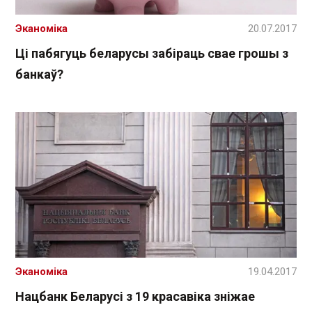
Эканоміка
20.07.2017
Ці пабягуць беларусы забіраць свае грошы з
банкаў?
Эканоміка
19.04.2017
Нацбанк Беларусі з 19 красавіка зніжае