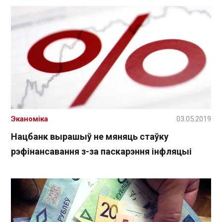
Эканоміка
03.05.2019
Нацбанк вырашыў не мяняць стаўку
рэфінансавання з-за паскарэння інфляцыі