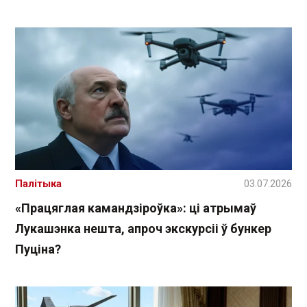
Палітыка
03.07.2026
«Працяглая камандзіроўка»: ці атрымаў
Лукашэнка нешта, апроч экскурсіі ў бункер
Пуціна?