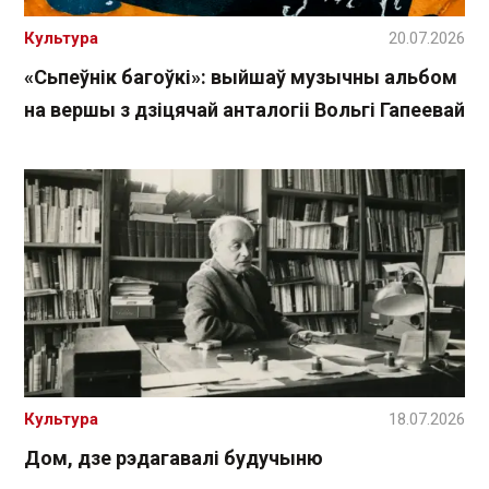
Культура
20.07.2026
«Сьпеўнік багоўкі»: выйшаў музычны альбом
на вершы з дзіцячай анталогіі Вольгі Гапеевай
Культура
18.07.2026
Дом, дзе рэдагавалі будучыню