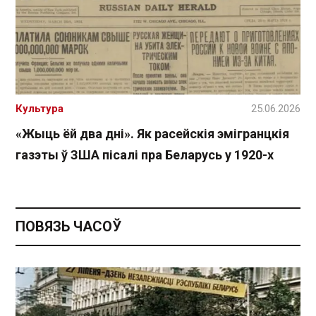
Культура
25.06.2026
«Жыць ёй два дні». Як расейскія эмігранцкія
газэты ў ЗША пісалі пра Беларусь у 1920-х
ПОВЯЗЬ ЧАСОЎ