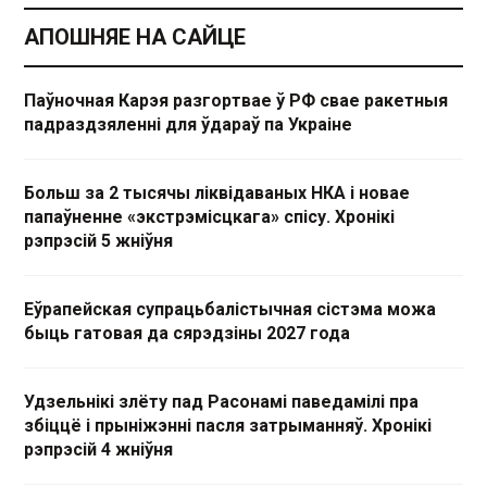
АПОШНЯЕ НА САЙЦЕ
Паўночная Карэя разгортвае ў РФ свае ракетныя
падраздзяленні для ўдараў па Украіне
Больш за 2 тысячы ліквідаваных НКА і новае
папаўненне «экстрэмісцкага» спісу. Хронікі
рэпрэсій 5 жніўня
Еўрапейская супрацьбалістычная сістэма можа
быць гатовая да сярэдзіны 2027 года
Удзельнікі злёту пад Расонамі паведамілі пра
збіццё і прыніжэнні пасля затрыманняў. Хронікі
рэпрэсій 4 жніўня