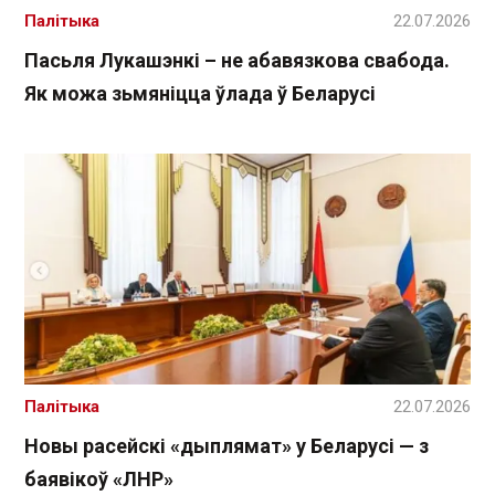
Палітыка
22.07.2026
Пасьля Лукашэнкі – не абавязкова свабода.
Як можа зьмяніцца ўлада ў Беларусі
Палітыка
22.07.2026
Новы расейскі «дыплямат» у Беларусі — з
баявікоў «ЛНР»