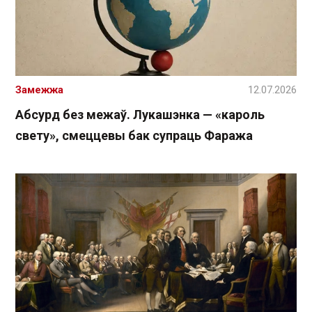
Замежжа
12.07.2026
Абсурд без межаў. Лукашэнка — «кароль
свету», смеццевы бак супраць Фаража