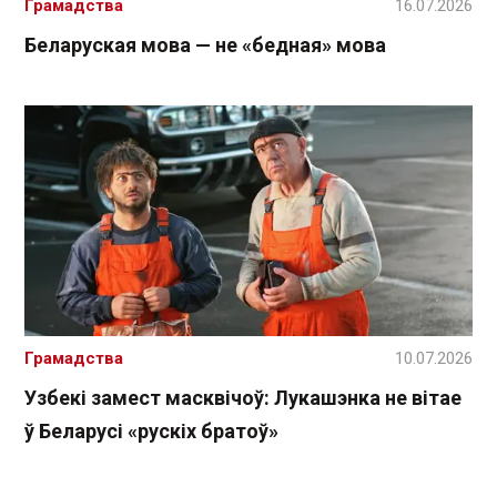
Грамадства
16.07.2026
Беларуская мова — не «бедная» мова
Грамадства
10.07.2026
Узбекі замест масквічоў: Лукашэнка не вітае
ў Беларусі «рускіх братоў»