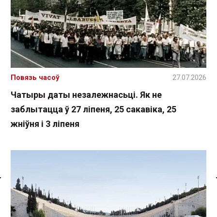
Повязь часоў
27.07.2026
Чатыры даты незалежнасьці. Як не
заблытацца ў 27 ліпеня, 25 сакавіка, 25
жніўня і 3 ліпеня
Спасылка без VPN