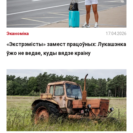
Эканоміка
17.04.2026
«Экстрэмісты» замест працоўных: Лукашэнка
ўжо не ведае, куды вядзе краіну