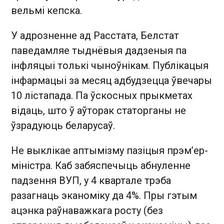
вельмі кепска.
У адрозненне ад Расстата, Белстат
паведамляе тыднёвыя дадзеныя па
інфляцыі толькі чыноўнікам. Публікацыя
інфармацыі за месяц адбудзецца ўвечары
10 лістапада. Па ўскосных прыкметах
відаць, што ў аўторак статорганы не
ўзрадуюць беларусаў.
Не выклікае аптымізму пазіцыя прэм’ер-
міністра. Каб забяспечыць абнуленне
падзення ВУП, у 4 квартале трэба
разагнаць эканоміку да 4%. Пры гэтым
ацэнка раўнаважкага росту (без