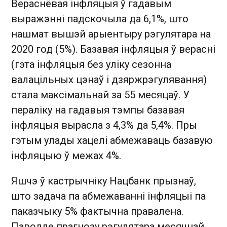
Вераснёвая інфляцыя ў гадавым
выражэнні падскочыла да 6,1%, што
нашмат вышэй арыентыру рэгулятара на
2020 год (5%). Базавая інфляцыя ў верасні
(гэта інфляцыя без уліку сезонна
валацільных цэнаў і дзяржрэгулявання)
стала максімальнай за 55 месяцаў. У
пераліку на гадавыя тэмпы базавая
інфляцыя вырасла з 4,3% да 5,4%. Пры
гэтым улады хацелі абмежаваць базавую
інфляцыю ў межах 4%.
Яшчэ ў кастрычніку Нацбанк прызнаў,
што задача па абмежаванні інфляцыі па
паказчыку 5% фактычна правалена.
Паводле прагнозу рэгулятара месячнай