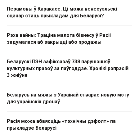
Перамовы ў Каракасе. Ці можа венесуэльскі
сцэнар стаць прыкладам для Беларусі?
Рэха вайны: Траціна малога бізнесу ў Расіі
задумалася аб закрыцці або продажы
Беларускі ПЭН зафіксаваў 738 парушэнняў
культурных правоў за паўгоддзе. Хронікі рэпрэсій
3 жніўня
Беларусь на мяжы з Украінай стварае новую мэту
для украінскіх дронаў
Расія можа абвясціць «тэхнічны дэфолт» па
прыкладзе Беларусі