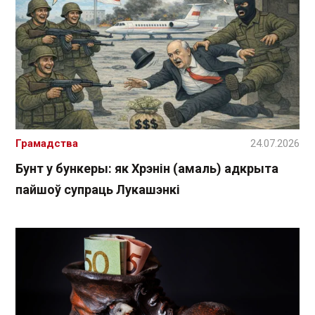
Грамадства
24.07.2026
Бунт у бункеры: як Хрэнін (амаль) адкрыта
пайшоў супраць Лукашэнкі