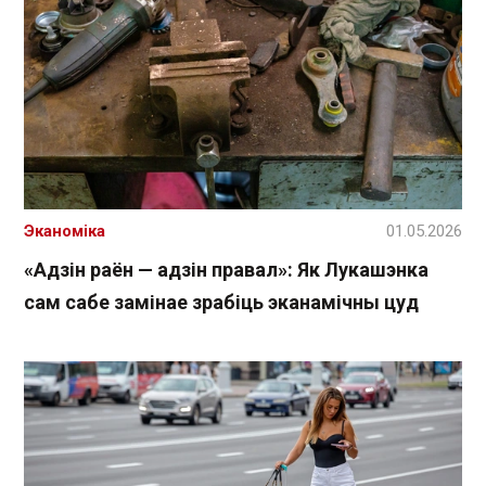
Эканоміка
01.05.2026
«Адзін раён — адзін правал»: Як Лукашэнка
сам сабе замінае зрабіць эканамічны цуд