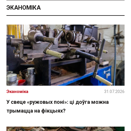
ЭКАНОМІКА
Эканоміка
31.07.2026
У свеце «ружовых поні»: ці доўга можна
трымацца на фікцыях?