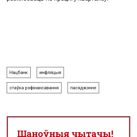
Нацбанк
инфляцыя
стаўка рэфінансавання
пасяджэнне
Шаноўныя чытачы!