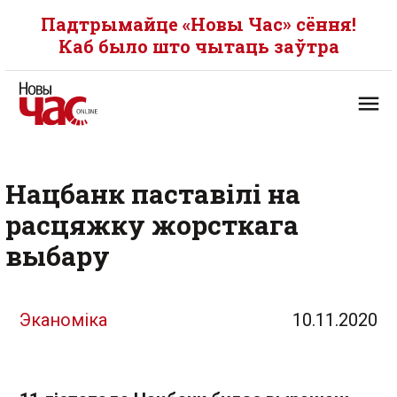
Падтрымайце «Новы Час» сёння!
Каб было што чытаць заўтра
Нацбанк паставілі на
расцяжку жорсткага
выбару
Эканоміка
10.11.2020