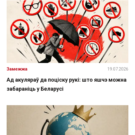
Замежжа
19.07.2026
Ад акуляраў да поціску рукі: што яшчэ можна
забараніць у Беларусі