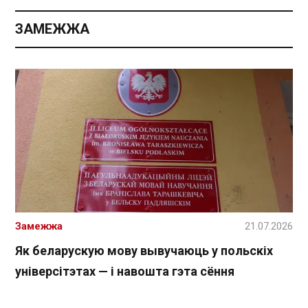
ЗАМЕЖЖА
Замежжа
21.07.2026
Як беларускую мову вывучаюць у польскіх
універсітэтах — і навошта гэта сёння