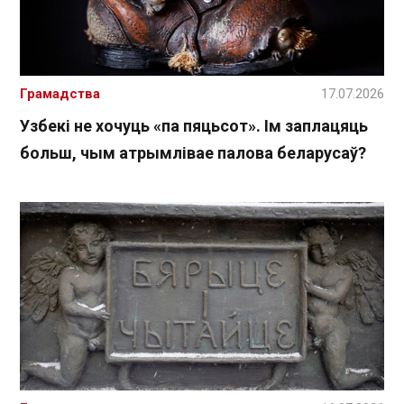
Грамадства
17.07.2026
Узбекі не хочуць «па пяцьсот». Ім заплацяць
больш, чым атрымлівае палова беларусаў?