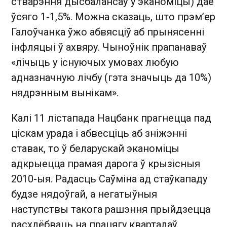
стварэння дысбалансаў у эканоміцы) дае
ўсяго 1-1,5%. Можна сказаць, што прэм’ер
Галоўчанка ўжо абвясціў аб прынясенні
інфляцыі ў ахвяру. Чыноўнік прапанаваў
«лічыць у існуючых умовах любую
адназначную лічбу (гэта значыць да 10%)
нядрэнным вынікам».
Калі 11 лістапада Нацбанк прагнецца пад
ціскам урада і абвесціць аб зніжэнні
ставак, то ў беларускай эканоміцы
адкрыецца прамая дарога ў крызісныя
2010-ыя. Радасць Саўміна ад стаўкападу
будзе нядоўгай, а негатыўныя
наступствы такога рашэння прыйдзецца
расхлёбваць на працягу кварталаў.