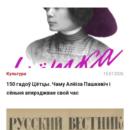
Культура
15.07.2026
150 гадоў Цётцы. Чаму Алёіза Пашкевіч і
сёньня апярэджвае свой час