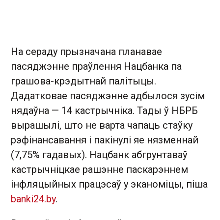
На сераду прызначана планавае
пасяджэнне праўлення Нацбанка па
грашова-крэдытнай палітыцы.
Дадатковае пасяджэнне адбылося зусім
нядаўна — 14 кастрычніка. Тады ў НБРБ
вырашылі, што не варта чапаць стаўку
рэфінансавання і пакінулі яе нязменнай
(7,75% гадавых). Нацбанк абгрунтаваў
кастрычніцкае рашэнне паскарэннем
інфляцыйных працэсаў у эканоміцы, піша
banki24.by
.