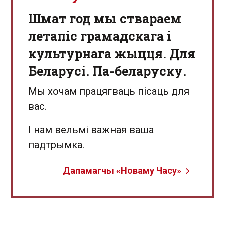
Шмат год мы ствараем
летапіс грамадскага і
культурнага жыцця. Для
Беларусі. Па-беларуску.
Мы хочам працягваць пісаць для
вас.
І нам вельмі важная ваша
падтрымка.
Дапамагчы «Новаму Часу»