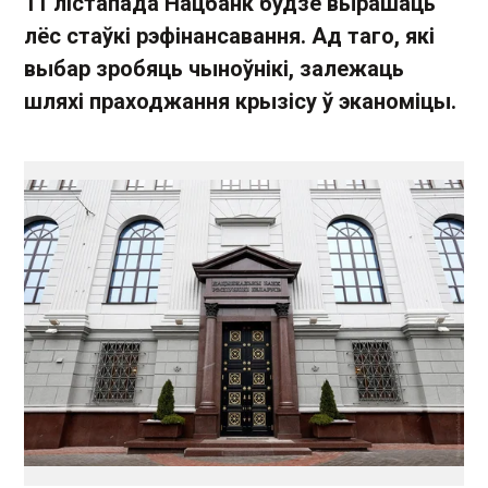
11 лістапада Нацбанк будзе вырашаць
лёс стаўкі рэфінансавання. Ад таго, які
выбар зробяць чыноўнікі, залежаць
шляхі праходжання крызісу ў эканоміцы.