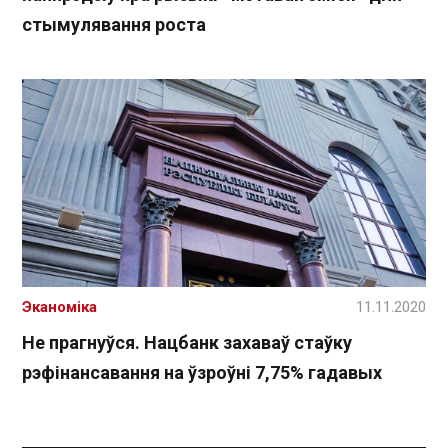
стымулявання роста
Эканоміка
11.11.2020
Не прагнуўся. Нацбанк захаваў стаўку
рэфінансавання на ўзроўні 7,75% гадавых