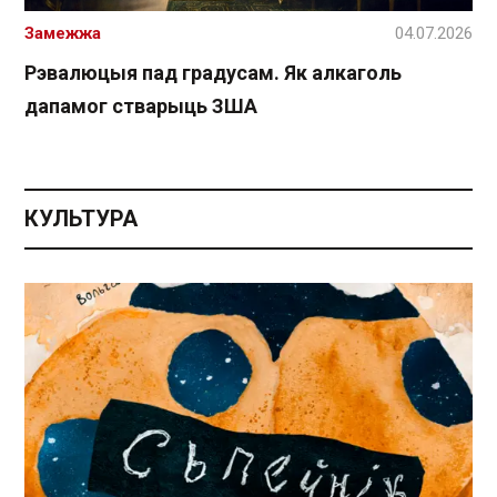
Замежжа
04.07.2026
Рэвалюцыя пад градусам. Як алкаголь
дапамог стварыць ЗША
КУЛЬТУРА