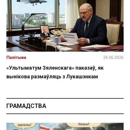
Палітыка
26.06.2026
«Ультыматум Зяленскага» паказаў, як
вынікова размаўляць з Лукашэнкам
ГРАМАДСТВА