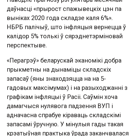
даўнасці «прырост спажывецкіх цэн па
выніках 2020 года складзе каля 6%».
НБРБ палічыў, што інфляцыя вернецца ў
калідор 5% толькі ў сярэднетэрміновай
перспектыве.
«Перагрэў» беларускай эканомікі добра
прыкметны на дынаміцы складскіх
запасаў (яны знаходзяцца на на 5-
гадовых максімумах) і на разыходжанні з
графікам інфляцыі ў Расіі. Саўмін хоча
дамагчыся нулявога падзення ВУП і
адначасна спрабуе кіраваць складскімі
запасамі ўручную. У мінулыя гады такая
крэатыўная практыка ўрада заканчвалася