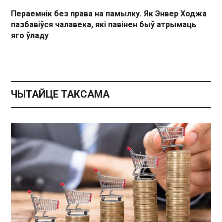
Пераемнік без права на памылку. Як Энвер Ходжа
пазбавіўся чалавека, які павінен быў атрымаць
яго ўладу
ЧЫТАЙЦЕ ТАКСАМА