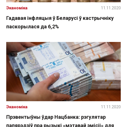
Эканоміка
11.11.2020
Гадавая інфляцыя ў Беларусі ў кастрычніку
паскорылася да 6,2%
Эканоміка
11.11.2020
Прэвентыўны ўдар Нацбанка: рэгулятар
папярэдзіў пра рызыкі «мэтавай эмісіі» для