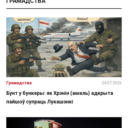
ГРАМАДСТВА
Грамадства
24.07.2026
Бунт у бункеры: як Хрэнін (амаль) адкрыта
пайшоў супраць Лукашэнкі