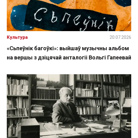
Культура
20.07.2026
«Сьпеўнік багоўкі»: выйшаў музычны альбом
на вершы з дзіцячай анталогіі Вольгі Гапеевай