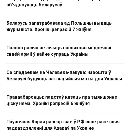
аб'ядноўваць беларусаў
Беларусь запатрабавала ад Польшчы выдаць
журналіста. Хронікі рэпрэсій 7 жніўня
Палова расіян не лічыць паспяховымі дзеянні
сваёй арміі ў вайне супраць Украіны
Са спадзевам на Чалавека-павука: навошта ў
Беларусі будуюць патэнцыйныя мэты для Украіны
Праваабаронцы: падстаў казаць пра змяншэнне
ціску няма. Хронікі рэпрэсій 6 жніўня
Паўночная Карэя разгортвае ў РФ свае ракетныя
падраздзяленні для ўдараў па Украіне