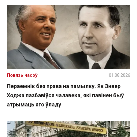
Повязь часоў
01.08.2026
Пераемнік без права на памылку. Як Энвер
Ходжа пазбавіўся чалавека, які павінен быў
атрымаць яго ўладу