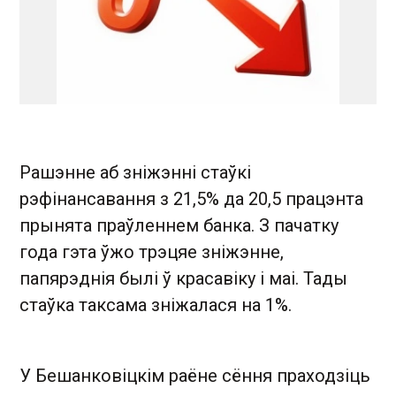
Рашэнне аб зніжэнні стаўкі
рэфінансавання з 21,5% да 20,5 працэнта
прынята праўленнем банка. З пачатку
года гэта ўжо трэцяе зніжэнне,
папярэднія былі ў красавіку і маі. Тады
стаўка таксама зніжалася на 1%.
У Бешанковіцкім раёне сёння праходзіць