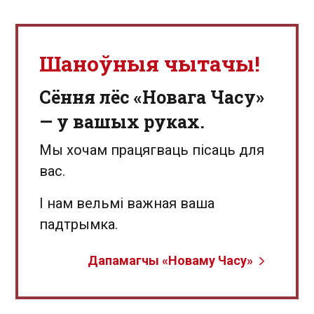
Шаноўныя чытачы!
Сёння лёс «Новага Часу»
— у вашых руках.
Мы хочам працягваць пісаць для
вас.
І нам вельмі важная ваша
падтрымка.
Дапамагчы «Новаму Часу»