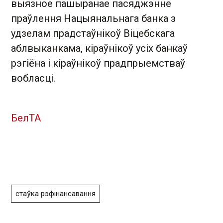
выязное пашыранае пасяджэнне
праўлення Нацыянальнага банка з
удзелам прадстаўнікоў Віцебскага
аблвыканкама, кіраўнікоў усіх банкаў
рэгіёна і кіраўнікоў прадпрыемстваў
вобласці.
БелТА
стаўка рэфінансавання