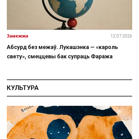
Замежжа
12.07.2026
Абсурд без межаў. Лукашэнка — «кароль
свету», смеццевы бак супраць Фаража
КУЛЬТУРА