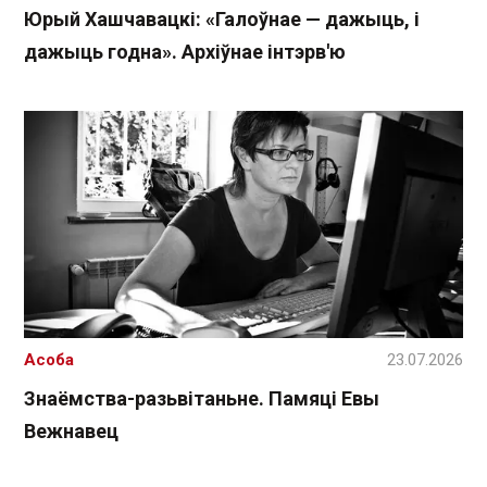
Юрый Хашчавацкі: «Галоўнае — дажыць, і
дажыць годна». Архіўнае інтэрв'ю
Асоба
23.07.2026
Знаёмства-разьвітаньне. Памяці Евы
Вежнавец