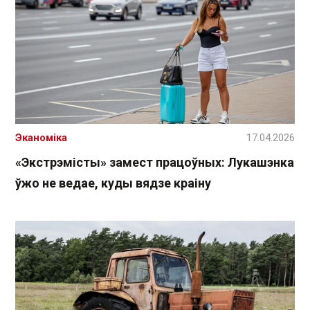
Эканоміка
17.04.2026
«Экстрэмісты» замест працоўных: Лукашэнка
ўжо не ведае, куды вядзе краіну