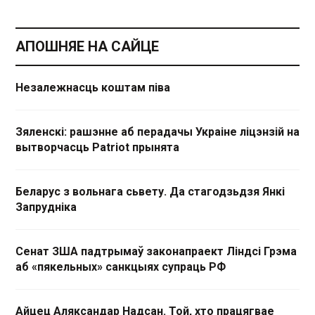
АПОШНЯЕ НА САЙЦЕ
Незалежнасць коштам піва
Зяленскі: рашэнне аб перадачы Украіне ліцэнзій на
вытворчасць Patriot прынята
Беларус з вольнага сьвету. Да стагодзьдзя Янкі
Запрудніка
Сенат ЗША падтрымаў законапраект Ліндсі Грэма
аб «пякельных» санкцыях супраць РФ
Айцец Аляксандар Надсан. Той, хто працягвае