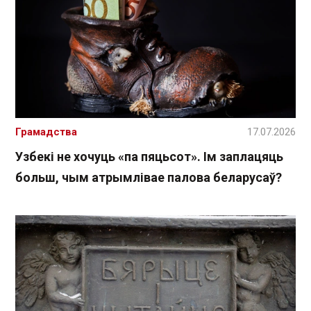
Грамадства
17.07.2026
Узбекі не хочуць «па пяцьсот». Ім заплацяць
больш, чым атрымлівае палова беларусаў?