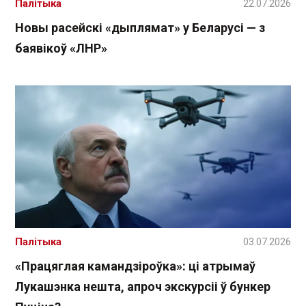
Палітыка
22.07.2026
Новы расейскі «дыплямат» у Беларусі — з
баявікоў «ЛНР»
Палітыка
03.07.2026
«Працяглая камандзіроўка»: ці атрымаў
Лукашэнка нешта, апроч экскурсіі ў бункер