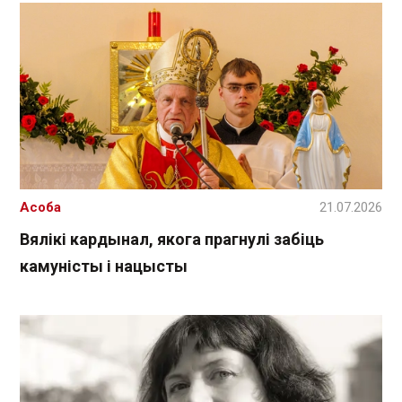
Асоба
21.07.2026
Вялікі кардынал, якога прагнулі забіць
камуністы і нацысты