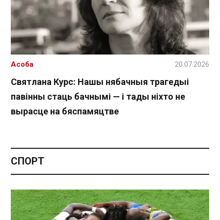
Асоба
20.07.2026
Святлана Курс: Нашы нябачныя трагедыі
павінны стаць бачнымі — і тады ніхто не
вырасце на бяспамяцтве
СПОРТ