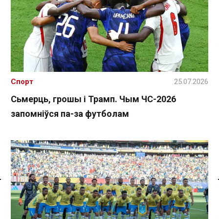
Спорт
25.07.2026
Сьмерць, грошы і Трамп. Чым ЧС-2026
запомніўся па-за футболам
Спасылка без VPN