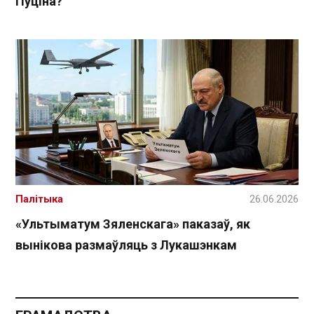
Пуціна?
Палітыка
26.06.2026
«Ультыматум Зяленскага» паказаў, як
вынікова размаўляць з Лукашэнкам