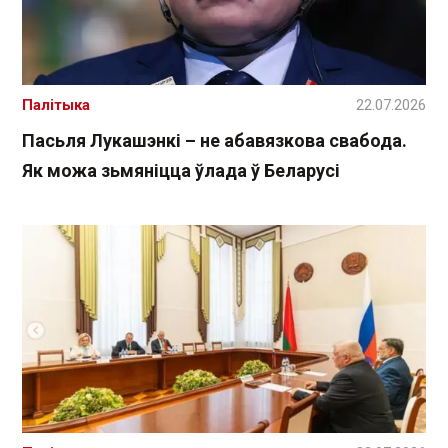
Палітыка
22.07.2026
Пасьля Лукашэнкі – не абавязкова свабода.
Як можа зьмяніцца ўлада ў Беларусі