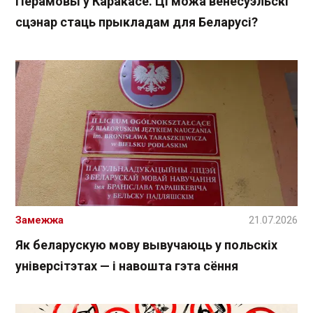
Перамовы ў Каракасе. Ці можа венесуэльскі
сцэнар стаць прыкладам для Беларусі?
Замежжа
21.07.2026
Як беларускую мову вывучаюць у польскіх
універсітэтах — і навошта гэта сёння