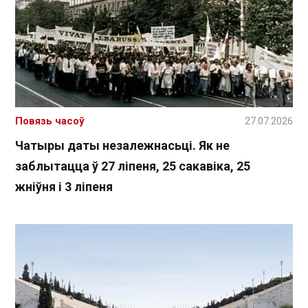
Повязь часоў
27.07.2026
Чатыры даты незалежнасьці. Як не
заблытацца ў 27 ліпеня, 25 сакавіка, 25
жніўня і 3 ліпеня