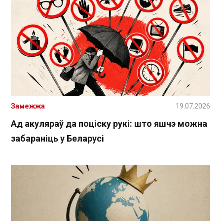
Замежжа
19.07.2026
Ад акуляраў да поціску рукі: што яшчэ можна
забараніць у Беларусі