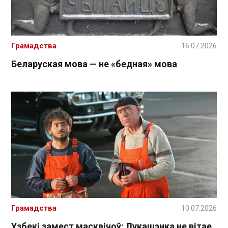
Грамадства
16.07.2026
Беларуская мова — не «бедная» мова
Грамадства
10.07.2026
Узбекі замест масквічоў: Лукашэнка не вітае