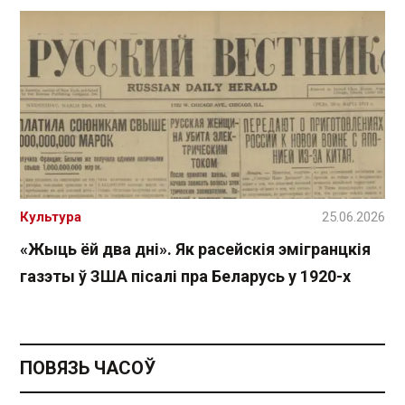
Культура
25.06.2026
«Жыць ёй два дні». Як расейскія эмігранцкія
газэты ў ЗША пісалі пра Беларусь у 1920-х
ПОВЯЗЬ ЧАСОЎ