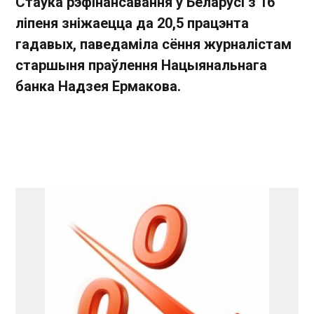
Стаўка рэфінансавання ў Беларусі з 16
ліпеня зніжаецца да 20,5 працэнта
гадавых, паведаміла сёння журналістам
старшыня праўлення Нацыянальнага
банка Надзея Ермакова.