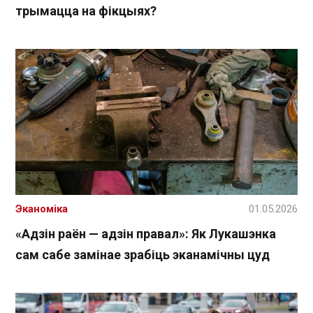
трымацца на фікцыях?
Эканоміка
01.05.2026
«Адзін раён — адзін правал»: Як Лукашэнка
сам сабе замінае зрабіць эканамічны цуд