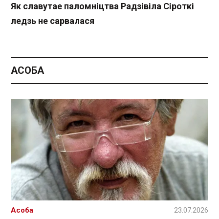
Як славутае паломніцтва Радзівіла Сіроткі
ледзь не сарвалася
АСОБА
Асоба
23.07.2026