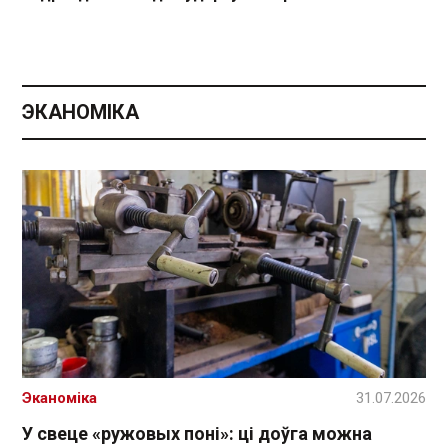
ЭКАНОМІКА
Эканоміка
31.07.2026
У свеце «ружовых поні»: ці доўга можна