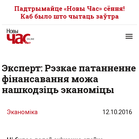
Падтрымайце «Новы Час» сёння!
Каб было што чытаць заўтра
Эксперт: Рэзкае патанненне
фінансавання можа
нашкодзіць эканоміцы
Эканоміка
12.10.2016