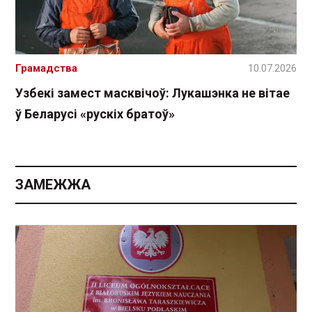
Грамадства
10.07.2026
Узбекі замест масквічоў: Лукашэнка не вітае
ў Беларусі «рускіх братоў»
ЗАМЕЖЖА