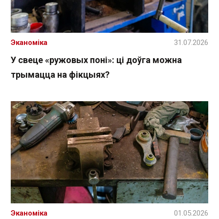
Эканоміка
31.07.2026
У свеце «ружовых поні»: ці доўга можна
трымацца на фікцыях?
Эканоміка
01.05.2026