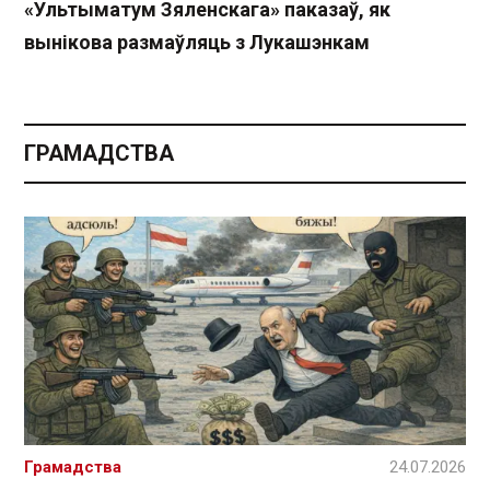
«Ультыматум Зяленскага» паказаў, як
вынікова размаўляць з Лукашэнкам
ГРАМАДСТВА
Грамадства
24.07.2026