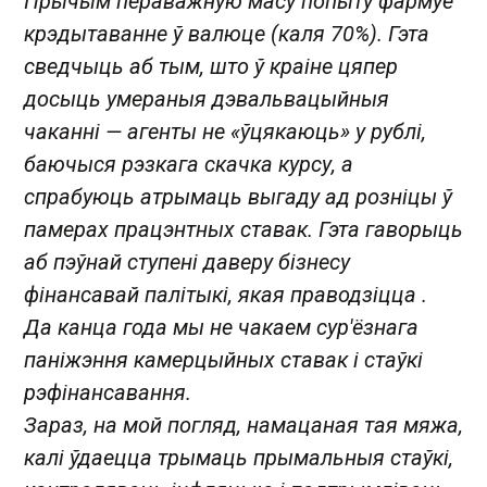
Прычым пераважную масу попыту фармуе
крэдытаванне ў валюце (каля 70%). Гэта
сведчыць аб тым, што ў краіне цяпер
досыць умераныя дэвальвацыйныя
чаканні — агенты не «ўцякаюць» у рублі,
баючыся рэзкага скачка курсу, а
спрабуюць атрымаць выгаду ад розніцы ў
памерах працэнтных ставак. Гэта гаворыць
аб пэўнай ступені даверу бізнесу
фінансавай палітыкі,
якая праводзіцца
.
Да канца года мы не чакаем сур'ёзнага
паніжэння камерцыйных ставак і стаўкі
рэфінансавання.
Зараз, на мой погляд, намацаная тая мяжа,
калі ўдаецца трымаць прымальныя стаўкі,