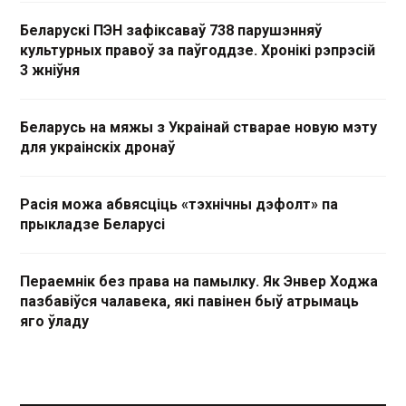
Беларускі ПЭН зафіксаваў 738 парушэнняў
культурных правоў за паўгоддзе. Хронікі рэпрэсій
3 жніўня
Беларусь на мяжы з Украінай стварае новую мэту
для украінскіх дронаў
Расія можа абвясціць «тэхнічны дэфолт» па
прыкладзе Беларусі
Пераемнік без права на памылку. Як Энвер Ходжа
пазбавіўся чалавека, які павінен быў атрымаць
яго ўладу