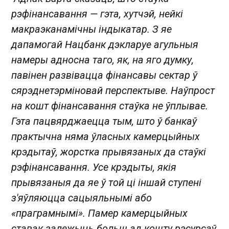
рэфінансавання — гэта, хутчэй, нейкі
макраэканамічны індыкатар. З яе
дапамогай Нацбанк дэкларуе агульныя
намеры адносна таго, як, на яго думку,
павінен развівацца фінансавы сектар ў
сярэднетэрміновай перспектыве. Наўпрост
на кошт фінансавання стаўка не ўплывае.
Гэта пацвярджаецца тым, што ў банкаў
практычна няма ўласных камерцыйных
крэдытаў, жорстка прывязаных да стаўкі
рэфінансавання. Усе крэдыты, якія
прывязаныя да яе ў той ці іншай ступені
з'яўляюцца сацыяльнымі або
«праграмнымі». Памер камерцыйных
ставак залежыць больш ад кошту рэсурсаў