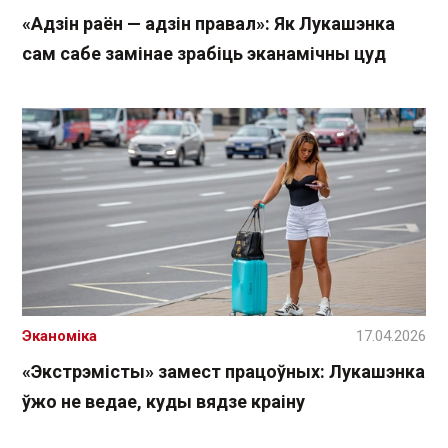
«Адзін раён — адзін правал»: Як Лукашэнка
сам сабе замінае зрабіць эканамічны цуд
Эканоміка
17.04.2026
«Экстрэмісты» замест працоўных: Лукашэнка
ўжо не ведае, куды вядзе краіну