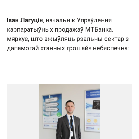
Іван Лагуцін
, начальнік Упраўлення
карпаратыўных продажаў МТБанка,
мяркуе, што ажыўляць рэальны сектар з
дапамогай «танных грошай» небяспечна: