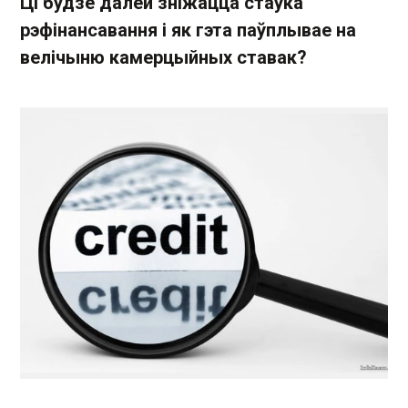
Ці будзе далей зніжацца стаўка
рэфінансавання і як гэта паўплывае на
велічыню камерцыйных ставак?