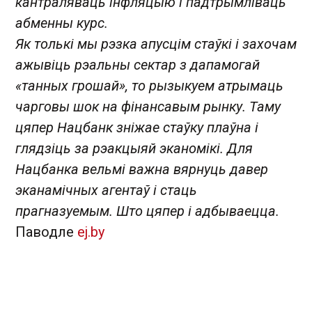
кантраляваць інфляцыю і падтрымліваць
абменны курс.
Як толькі мы рэзка апусцім стаўкі і захочам
ажывіць рэальны сектар з дапамогай
«танных грошай», то рызыкуем атрымаць
чарговы шок на фінансавым рынку. Таму
цяпер Нацбанк зніжае стаўку плаўна і
глядзіць за рэакцыяй эканомікі. Для
Нацбанка вельмі важна вярнуць давер
эканамічных агентаў і стаць
прагназуемым. Што цяпер і адбываецца.
Паводле
ej.by