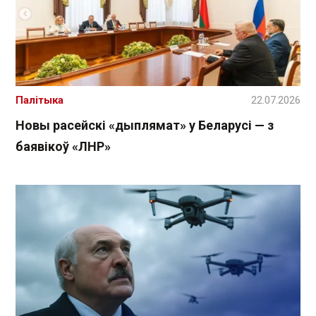
Палітыка
22.07.2026
Новы расейскі «дыплямат» у Беларусі — з
баявікоў «ЛНР»