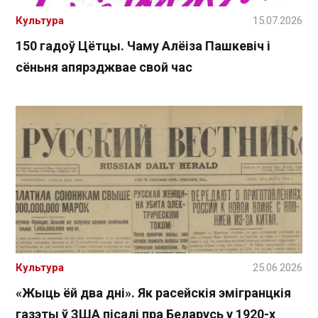
Культура
15.07.2026
150 гадоў Цётцы. Чаму Алёіза Пашкевіч і
сёньня апярэджвае свой час
Культура
25.06.2026
«Жыць ёй два дні». Як расейскія эмігранцкія
газэты ў ЗША пісалі пра Беларусь у 1920-х