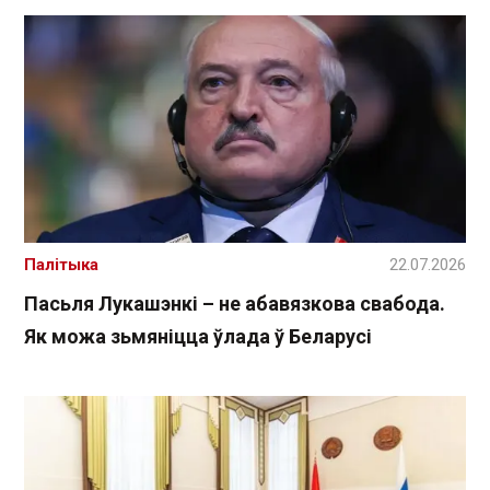
Палітыка
22.07.2026
Пасьля Лукашэнкі – не абавязкова свабода.
Як можа зьмяніцца ўлада ў Беларусі