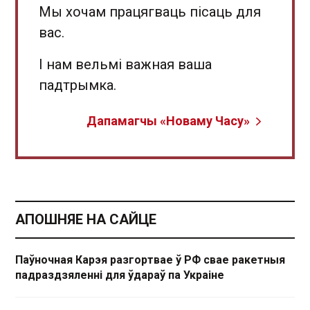
Мы хочам працягваць пісаць для
вас.
І нам вельмі важная ваша
падтрымка.
Дапамагчы «Новаму Часу»
АПОШНЯЕ НА САЙЦЕ
Паўночная Карэя разгортвае ў РФ свае ракетныя
падраздзяленні для ўдараў па Украіне