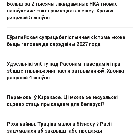
Больш за 2 тысячы ліквідаваных НКА і новае
папаўненне «экстрэмісцкага» спісу. Хронікі
рэпрэсій 5 жніўня
Еўрапейская супрацьбалістычная сістэма можа
быць гатовая да сярэдзіны 2027 года
Удзельнікі злёту пад Расонамі паведамілі пра
збіццё і прыніжэнні пасля затрыманняў. Хронікі
рэпрэсій 4 жніўня
Перамовы ў Каракасе. Ці можа венесуэльскі
сцэнар стаць прыкладам для Беларусі?
Рэха вайны: Траціна малога бізнесу ў Расіі
задумалася аб закрыцці або продажы