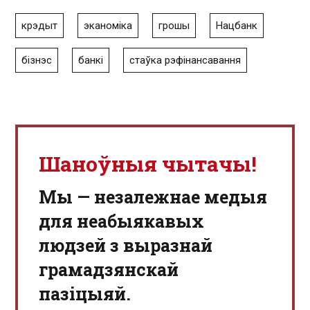
крэдыт
эканоміка
грошы
Нацбанк
бізнэс
банкі
стаўка рэфінансавання
Шаноўныя чытачы!
Мы — незалежнае медыя
для неабыякавых
людзей з выразнай
грамадзянскай
пазіцыяй.