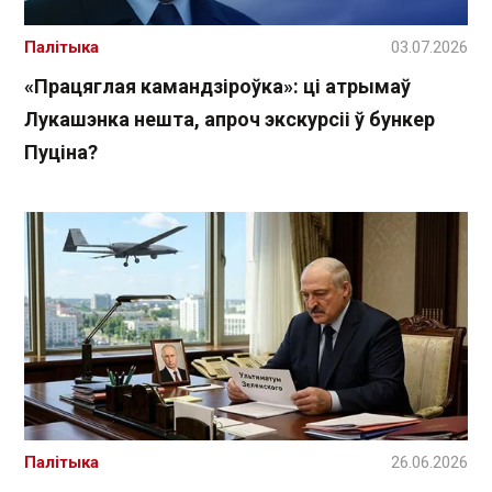
Палітыка
03.07.2026
«Працяглая камандзіроўка»: ці атрымаў
Лукашэнка нешта, апроч экскурсіі ў бункер
Пуціна?
Палітыка
26.06.2026