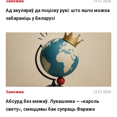
Замежжа
19.07.2026
Ад акуляраў да поціску рукі: што яшчэ можна
забараніць у Беларусі
Замежжа
12.07.2026
Абсурд без межаў. Лукашэнка — «кароль
свету», смеццевы бак супраць Фаража