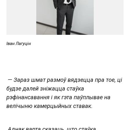
Іван Лагуцін
—
Зараз шмат размоў вядзецца пра тое, ці
будзе далей зніжацца стаўка
рэфінансавання і як гэта паўплывае на
велічыню камерцыйных ставак
.
Аднак варта сказаць, што стаўка