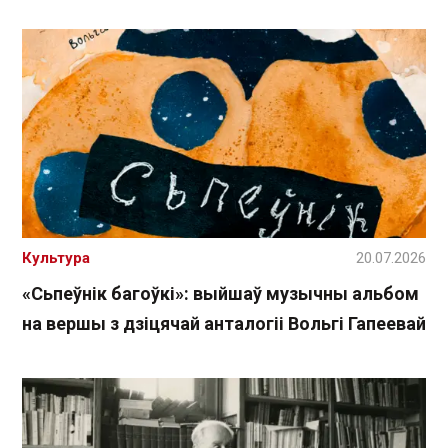
Культура
20.07.2026
«Сьпеўнік багоўкі»: выйшаў музычны альбом
на вершы з дзіцячай анталогіі Вольгі Гапеевай