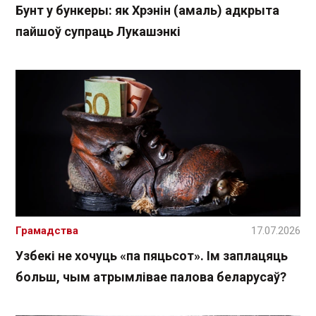
Бунт у бункеры: як Хрэнін (амаль) адкрыта
пайшоў супраць Лукашэнкі
Грамадства
17.07.2026
Узбекі не хочуць «па пяцьсот». Ім заплацяць
больш, чым атрымлівае палова беларусаў?