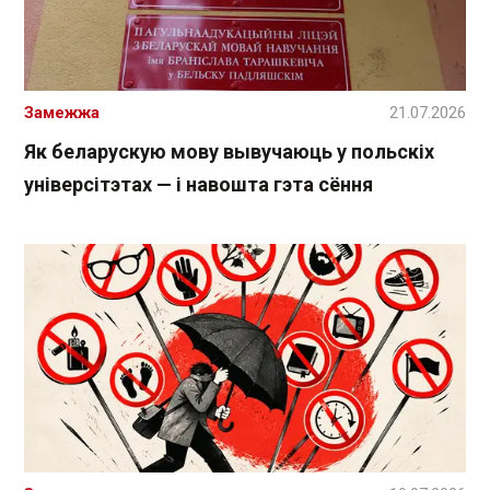
Замежжа
21.07.2026
Як беларускую мову вывучаюць у польскіх
універсітэтах — і навошта гэта сёння