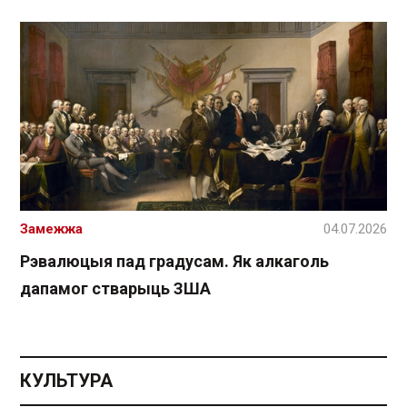
Замежжа
04.07.2026
Рэвалюцыя пад градусам. Як алкаголь
дапамог стварыць ЗША
КУЛЬТУРА