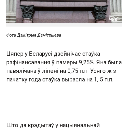
Фота Дзмітрыя Дзмітрыева
Цяпер у Беларусі дзейнічае стаўка
рэфінансавання ў памеры 9,25%. Яна была
павялічана ў ліпені на 0,75 п.п. Усяго ж з
пачатку года стаўка вырасла на 1, 5 п.п.
Што да крэдытаў у нацыянальнай