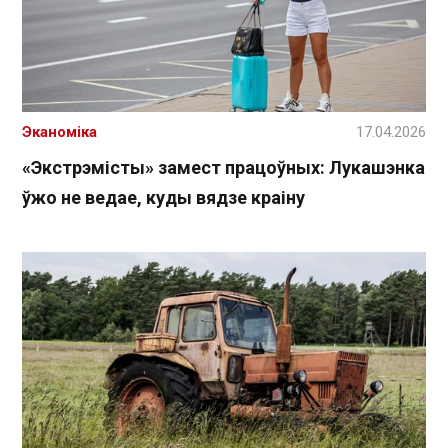
Эканоміка
17.04.2026
«Экстрэмісты» замест працоўных: Лукашэнка
ўжо не ведае, куды вядзе краіну