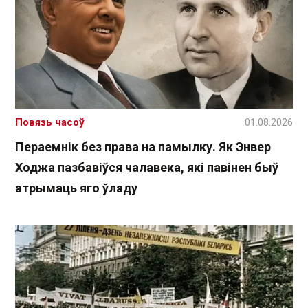
Повязь часоў
01.08.2026
Пераемнік без права на памылку. Як Энвер
Ходжа пазбавіўся чалавека, які павінен быў
атрымаць яго ўладу