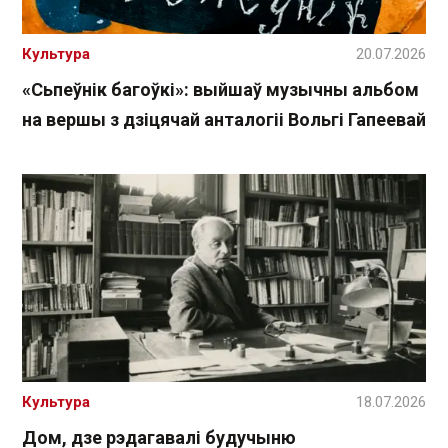
Культура
20.07.2026
«Сьпеўнік багоўкі»: выйшаў музычны альбом
на вершы з дзіцячай анталогіі Вольгі Гапеевай
Культура
18.07.2026
Дом, дзе рэдагавалі будучыню