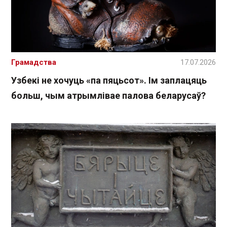
Грамадства
17.07.2026
Узбекі не хочуць «па пяцьсот». Ім заплацяць
больш, чым атрымлівае палова беларусаў?