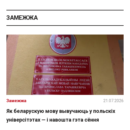
ЗАМЕЖЖА
Замежжа
21.07.2026
Як беларускую мову вывучаюць у польскіх
універсітэтах — і навошта гэта сёння