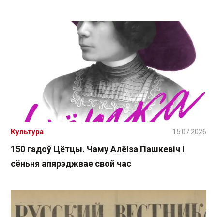
Культура
15.07.2026
150 гадоў Цётцы. Чаму Алёіза Пашкевіч і
сёньня апярэджвае свой час