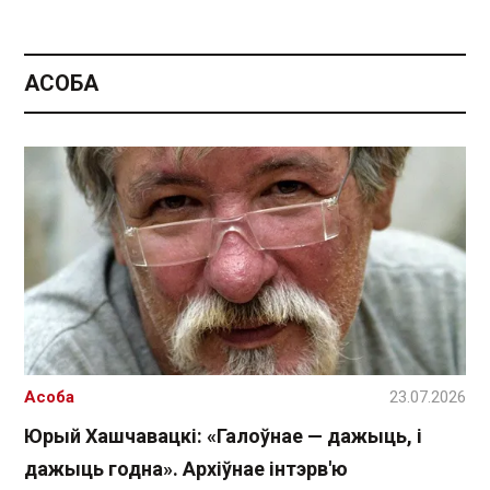
АСОБА
Асоба
23.07.2026
Юрый Хашчавацкі: «Галоўнае — дажыць, і
дажыць годна». Архіўнае інтэрв'ю