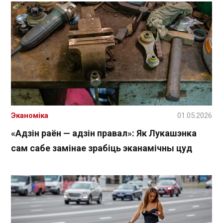
Эканоміка
01.05.2026
«Адзін раён — адзін правал»: Як Лукашэнка
сам сабе замінае зрабіць эканамічны цуд