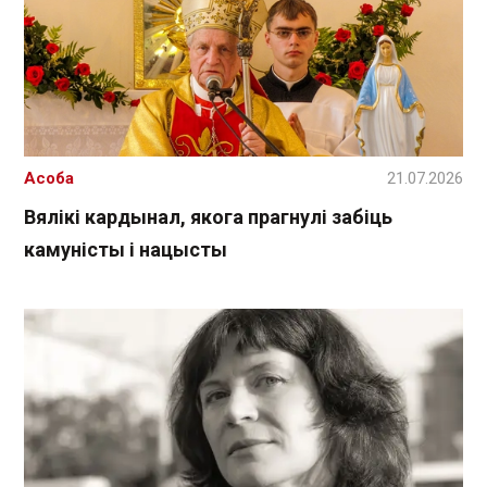
Асоба
21.07.2026
Вялікі кардынал, якога прагнулі забіць
камуністы і нацысты