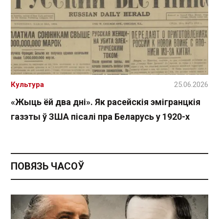
Культура
25.06.2026
«Жыць ёй два дні». Як расейскія эмігранцкія
газэты ў ЗША пісалі пра Беларусь у 1920-х
ПОВЯЗЬ ЧАСОЎ