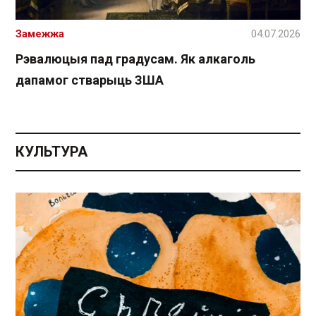
Замежжа
04.07.2026
Рэвалюцыя пад градусам. Як алкаголь
дапамог стварыць ЗША
КУЛЬТУРА