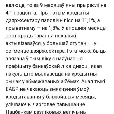
валюце, то за 9 месяцаў яны прыраслі на
4,1 працэнта. Пры гэтым крэдыты
дзяржсектару павялічыліся на 11,1%, а
прыватнаму — на 1,8%. У апошнія месяцы
рост крэдытавання некалькі
актывізаваўся, у большай ступені — у
сегменце дзяржсектара. Гэта можа быць
звязана ў тым ліку з наяўнасцю
прафіцыту банкаўскай ліквіднасці, якая
пакуль што выліваецца на крэдытны
рынак у абмежаваных аб'ёмах. Аналітыкі
ЕАБР не чакаюць змякчэння ўмоў
крэдытавання ў бліжэйшыя месяцы,
улічваючы чарговае павышэнне
Нацбанкам разліковых велічынь