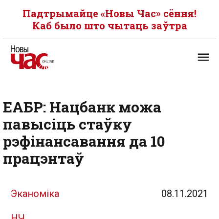
Падтрымайце «Новы Час» сёння!
Каб было што чытаць заўтра
ЕАБР: Нацбанк можа
павысіць стаўку
рэфінансавання да 10
працэнтаў
Эканоміка
08.11.2021
НЧ