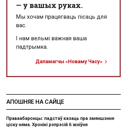
— у вашых руках.
Мы хочам працягваць пісаць для
вас.
І нам вельмі важная ваша
падтрымка.
Дапамагчы «Новаму Часу»
АПОШНЯЕ НА САЙЦЕ
Праваабаронцы: падстаў казаць пра змяншэнне
ціску няма. Хронікі рэпрэсій 6 жніўня