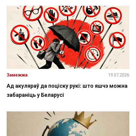
Замежжа
19.07.2026
Ад акуляраў да поціску рукі: што яшчэ можна
забараніць у Беларусі