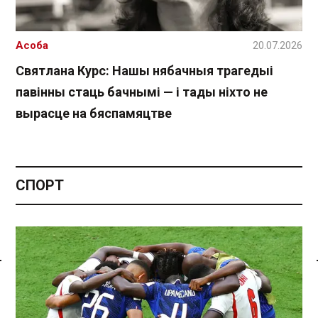
Асоба
20.07.2026
Святлана Курс: Нашы нябачныя трагедыі
павінны стаць бачнымі — і тады ніхто не
вырасце на бяспамяцтве
СПОРТ
Спасылка без VPN