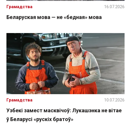
Грамадства
16.07.2026
Беларуская мова — не «бедная» мова
Грамадства
10.07.2026
Узбекі замест масквічоў: Лукашэнка не вітае
ў Беларусі «рускіх братоў»