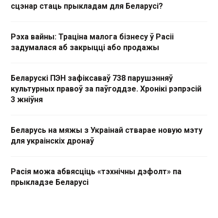
сцэнар стаць прыкладам для Беларусі?
Рэха вайны: Траціна малога бізнесу ў Расіі
задумалася аб закрыцці або продажы
Беларускі ПЭН зафіксаваў 738 парушэнняў
культурных правоў за паўгоддзе. Хронікі рэпрэсій
3 жніўня
Беларусь на мяжы з Украінай стварае новую мэту
для украінскіх дронаў
Расія можа абвясціць «тэхнічны дэфолт» па
прыкладзе Беларусі