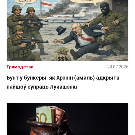
Грамадства
24.07.2026
Бунт у бункеры: як Хрэнін (амаль) адкрыта
пайшоў супраць Лукашэнкі