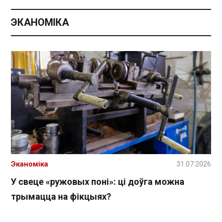
ЭКАНОМІКА
Эканоміка
31.07.2026
У свеце «ружовых поні»: ці доўга можна
трымацца на фікцыях?