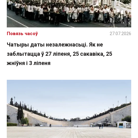
Повязь часоў
27.07.2026
Чатыры даты незалежнасьці. Як не
заблытацца ў 27 ліпеня, 25 сакавіка, 25
жніўня і 3 ліпеня