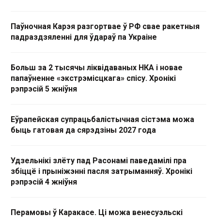
Паўночная Карэя разгортвае ў РФ свае ракетныя
падраздзяленні для ўдараў па Украіне
Больш за 2 тысячы ліквідаваных НКА і новае
папаўненне «экстрэмісцкага» спісу. Хронікі
рэпрэсій 5 жніўня
Еўрапейская супрацьбалістычная сістэма можа
быць гатовая да сярэдзіны 2027 года
Удзельнікі злёту пад Расонамі паведамілі пра
збіццё і прыніжэнні пасля затрыманняў. Хронікі
рэпрэсій 4 жніўня
Перамовы ў Каракасе. Ці можа венесуэльскі