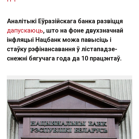
Аналітыкі Еўразійскага банка развіцця
дапускаюць
, што на фоне двухзначнай
інфляцыі Нацбанк можа павысіць і
стаўку рэфінансавання ў лістападзе-
снежні бягучага года да 10 працэнтаў.