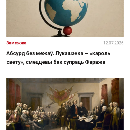
Замежжа
12.07.2026
Абсурд без межаў. Лукашэнка — «кароль
свету», смеццевы бак супраць Фаража