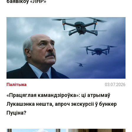
баявікоў «ЛНР»
Палітыка
03.07.2026
«Працяглая камандзіроўка»: ці атрымаў
Лукашэнка нешта, апроч экскурсіі ў бункер
Пуціна?