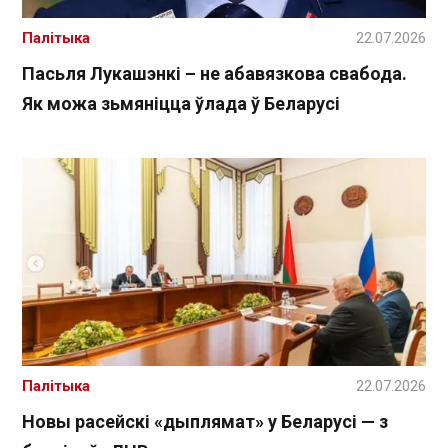
Палітыка
22.07.2026
Пасьля Лукашэнкі – не абавязкова свабода.
Як можа зьмяніцца ўлада ў Беларусі
Палітыка
22.07.2026
Новы расейскі «дыплямат» у Беларусі — з