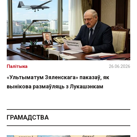
Палітыка
26.06.2026
«Ультыматум Зяленскага» паказаў, як
вынікова размаўляць з Лукашэнкам
ГРАМАДСТВА