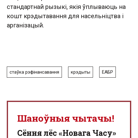
стандартнай рызыкі, якія ўплываюць на
кошт крэдытавання для насельніцтва і
арганізацый.
стаўка рэфінансавання
крэдыты
ЕАБР
Шаноўныя чытачы!
Сёння лёс «Новага Часу»