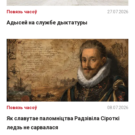
Повязь часоў
27.07.2026
Адысей на службе дыктатуры
Повязь часоў
08.07.2026
Як славутае паломніцтва Радзівіла Сіроткі
ледзь не сарвалася