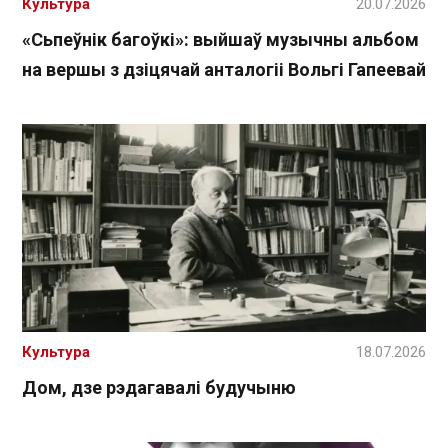
Культура
20.07.2026
«Сьпеўнік багоўкі»: выйшаў музычны альбом
на вершы з дзіцячай анталогіі Вольгі Гапеевай
Культура
18.07.2026
Дом, дзе рэдагавалі будучыню