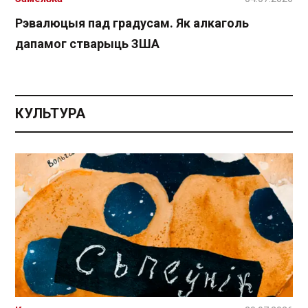
Рэвалюцыя пад градусам. Як алкаголь
дапамог стварыць ЗША
КУЛЬТУРА