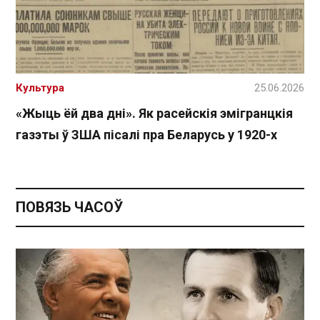
Культура
25.06.2026
«Жыць ёй два дні». Як расейскія эмігранцкія
газэты ў ЗША пісалі пра Беларусь у 1920-х
ПОВЯЗЬ ЧАСОЎ