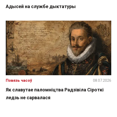
Адысей на службе дыктатуры
Повязь часоў
08.07.2026
Як славутае паломніцтва Радзівіла Сіроткі
ледзь не сарвалася