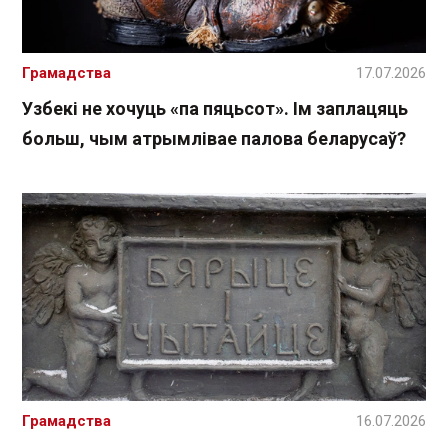
Грамадства
17.07.2026
Узбекі не хочуць «па пяцьсот». Ім заплацяць
больш, чым атрымлівае палова беларусаў?
Грамадства
16.07.2026