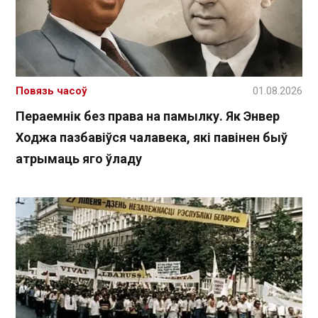
Повязь часоў
01.08.2026
Пераемнік без права на памылку. Як Энвер
Ходжа пазбавіўся чалавека, які павінен быў
атрымаць яго ўладу