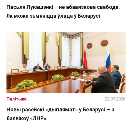
Пасьля Лукашэнкі – не абавязкова свабода.
Як можа зьмяніцца ўлада ў Беларусі
Палітыка
22.07.2026
Новы расейскі «дыплямат» у Беларусі — з
баявікоў «ЛНР»