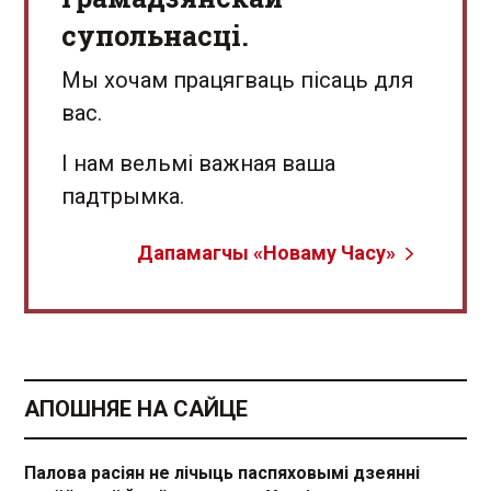
супольнасці.
Мы хочам працягваць пісаць для
вас.
І нам вельмі важная ваша
падтрымка.
Дапамагчы «Новаму Часу»
АПОШНЯЕ НА САЙЦЕ
Палова расіян не лічыць паспяховымі дзеянні