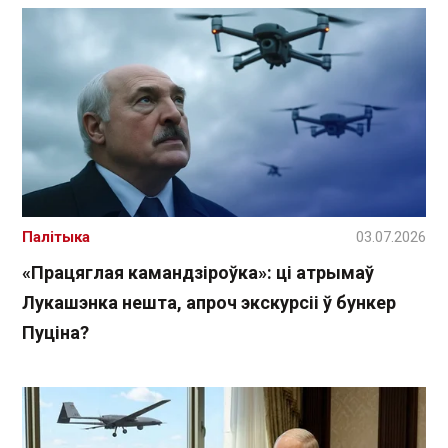
Палітыка
03.07.2026
«Працяглая камандзіроўка»: ці атрымаў
Лукашэнка нешта, апроч экскурсіі ў бункер
Пуціна?