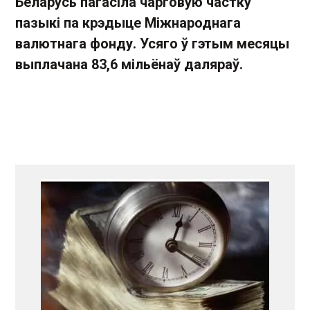
Беларусь пагасіла чарговую частку
пазыкі па крэдыце Міжнароднага
валютнага фонду. Усяго ў гэтым месяцы
выплачана 83,6 мільёнаў даляраў.