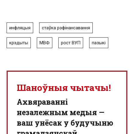
инфляцыя
стаўка рэфінансавання
крэдыты
МВФ
рост ВУП
пазыкі
Шаноўныя чытачы!
Aхвяраванні
незалежным медыя —
ваш унёсак у будучыню
грамадзянскай