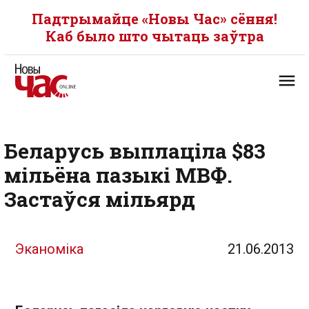
Падтрымайце «Новы Час» сёння!
Каб было што чытаць заўтра
Беларусь выплаціла $83
мільёна пазыкі МВФ.
Застаўся мільярд
Эканоміка
21.06.2013