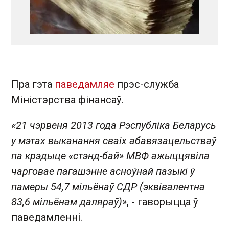
Пра гэта
паведамляе
прэс-служба
Міністэрства фінансаў.
«21 чэрвеня 2013 года Рэспубліка Беларусь
у мэтах выканання сваіх абавязацельстваў
па крэдыце «стэнд-бай» МВФ ажыццявіла
чарговае пагашэнне асноўнай пазыкі ў
памеры 54,7 мільёнаў СДР (эквівалентна
83,6 мільёнам даляраў)»
, - гаворыцца ў
паведамленні.