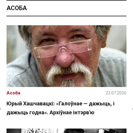
АСОБА
Асоба
23.07.2026
Юрый Хашчавацкі: «Галоўнае — дажыць, і
дажыць годна». Архіўнае інтэрв'ю
Спасылка без VPN