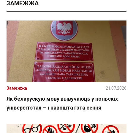
ЗАМЕЖЖА
Замежжа
21.07.2026
Як беларускую мову вывучаюць у польскіх
універсітэтах — і навошта гэта сёння