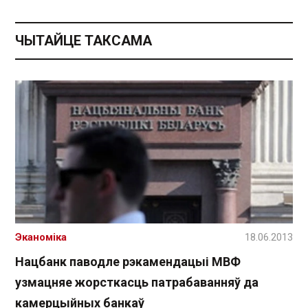
ЧЫТАЙЦЕ ТАКСАМА
Эканоміка
18.06.2013
Нацбанк паводле рэкамендацыі МВФ
узмацняе жорсткасць патрабаванняў да
камерцыйных банкаў