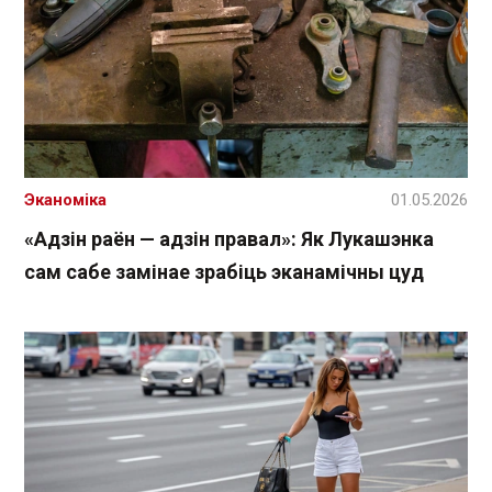
Эканоміка
01.05.2026
«Адзін раён — адзін правал»: Як Лукашэнка
сам сабе замінае зрабіць эканамічны цуд