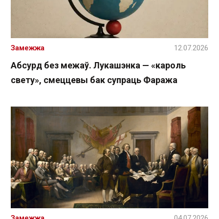
Замежжа
12.07.2026
Абсурд без межаў. Лукашэнка — «кароль
свету», смеццевы бак супраць Фаража
Замежжа
04.07.2026