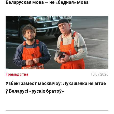
Беларуская мова — не «бедная» мова
Грамадства
10.07.2026
Узбекі замест масквічоў: Лукашэнка не вітае
ў Беларусі «рускіх братоў»