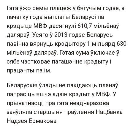
Гэта ўжо сёмы плацёж у бягучым годзе, з
пачатку года выплаты Беларусі па
крэдыце МВФ дасягнулі 610,7 мільёнаў
даляраў. Усяго ў 2013 годзе Беларусь
павінна вярнуць крэдытору 1 мільярд 630
мільёнаў даляраў. Гэтая сума ўключае ў
сябе частковае пагашэнне крэдыту і
працэнты па ім.
Беларускія ўлады не пакідаюць планаў
папрасіць яшчэ адзін крэдыт у МВФ. У
прыватнасці, пра гэта неаднаразова
заяўляла старшыня праўлення Нацбанка
Надзея Ермакова.