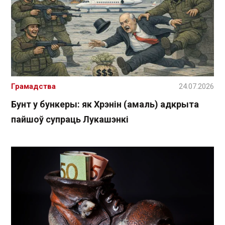
Грамадства
24.07.2026
Бунт у бункеры: як Хрэнін (амаль) адкрыта
пайшоў супраць Лукашэнкі