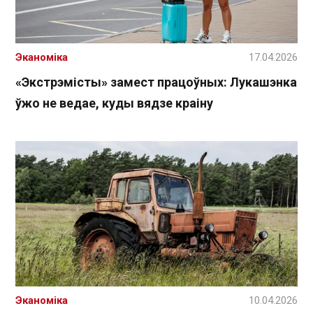
Эканоміка
17.04.2026
«Экстрэмісты» замест працоўных: Лукашэнка
ўжо не ведае, куды вядзе краіну
Эканоміка
10.04.2026