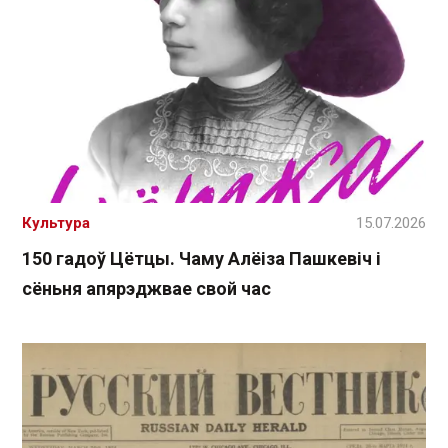
Культура
15.07.2026
150 гадоў Цётцы. Чаму Алёіза Пашкевіч і
сёньня апярэджвае свой час