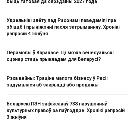
быць гатовая да сярэдзіны 2027 года
Удзельнікі злёту пад Расонамі паведамілі пра
збіццё і прыніжэнні пасля затрыманняў. Хронікі
рэпрэсій 4 жніўня
Перамовы ў Каракасе. Ці можа венесуэльскі
сцэнар стаць прыкладам для Беларусі?
Рэха вайны: Траціна малога бізнесу ў Расіі
задумалася аб закрыцці або продажы
Беларускі ПЭН зафіксаваў 738 парушэнняў
культурных правоў за паўгоддзе. Хронікі рэпрэсій
3 жніўня