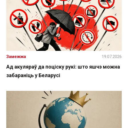
Замежжа
19.07.2026
Ад акуляраў да поціску рукі: што яшчэ можна
забараніць у Беларусі