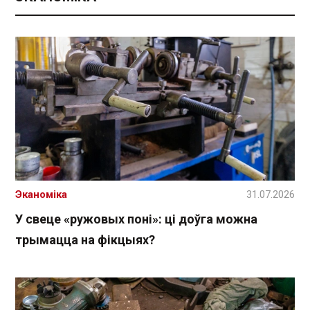
Эканоміка
31.07.2026
У свеце «ружовых поні»: ці доўга можна
трымацца на фікцыях?