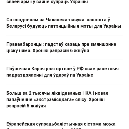
сваёй арміі ў вайне супраць Украіны
Са спадзевам на Чалавека-павука: навошта ў
Беларусі будуюць патэнцыйныя мэты для Украіны
Праваабаронцы: падстаў казаць пра змяншэнне
ціску няма. Хронікі рэпрэсій 6 жніўня
Паўночная Карэя разгортвае ў РФ свае ракетныя
падраздзяленні для ўдараў па Украіне
Больш за 2 тысячы ліквідаваных НКА і новае
папаўненне «экстрэмісцкага» спісу. Хронікі
рэпрэсій 5 жніўня
Еўрапейская супрацьбалістычная сістэма можа