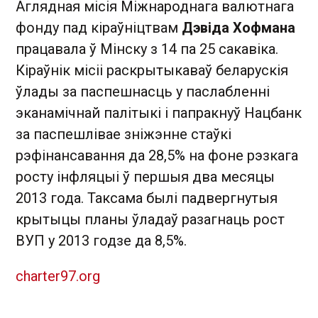
Аглядная місія Міжнароднага валютнага
фонду пад кіраўніцтвам
Дэвіда Хофмана
працавала ў Мінску з 14 па 25 сакавіка.
Кіраўнік місіі раскрытыкаваў беларускія
ўлады за паспешнасць у паслабленні
эканамічнай палітыкі і папракнуў Нацбанк
за паспешлівае зніжэнне стаўкі
рэфінансавання да 28,5% на фоне рэзкага
росту інфляцыі ў першыя два месяцы
2013 года. Таксама былі падвергнутыя
крытыцы планы ўладаў разагнаць рост
ВУП у 2013 годзе да 8,5%.
charter97.org