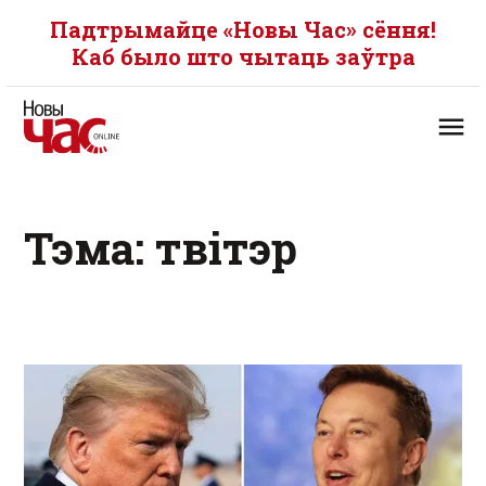
Падтрымайце «Новы Час» сёння!
Каб было што чытаць заўтра
Тэма: твітэр