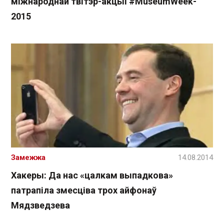
міжнароднай твітэр-акцыі ‪#‎MuseumWeek-
2015
Замежжа
14.08.2014
Хакеры: Да нас «цалкам выпадкова»
патрапіла змесціва трох айфонаў
Мядзведзева