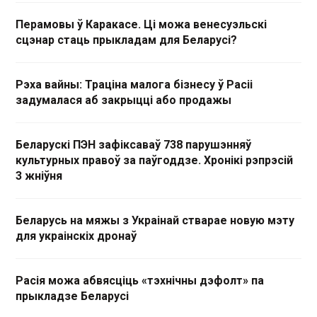
Перамовы ў Каракасе. Ці можа венесуэльскі
сцэнар стаць прыкладам для Беларусі?
Рэха вайны: Траціна малога бізнесу ў Расіі
задумалася аб закрыцці або продажы
Беларускі ПЭН зафіксаваў 738 парушэнняў
культурных правоў за паўгоддзе. Хронікі рэпрэсій
3 жніўня
Беларусь на мяжы з Украінай стварае новую мэту
для украінскіх дронаў
Расія можа абвясціць «тэхнічны дэфолт» па
прыкладзе Беларусі