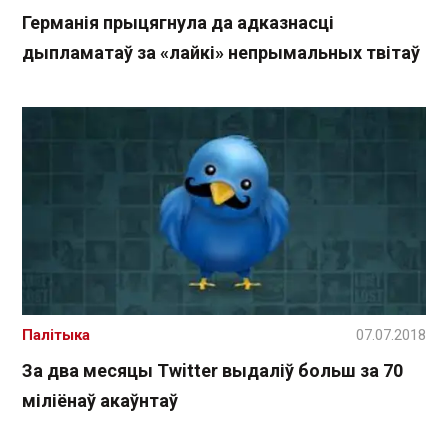
Германія прыцягнула да адказнасці
дыпламатаў за «лайкі» непрымальных твітаў
Палітыка
07.07.2018
За два месяцы Twitter выдаліў больш за 70
міліёнаў акаўнтаў