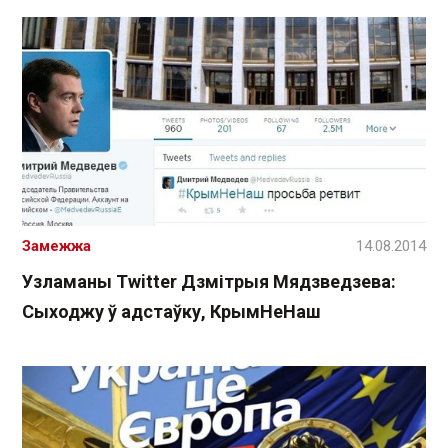
Замежжа
14.08.2014
Узламаны Twitter Дзмітрыя Мядзведзева:
Сыходжу ў адстаўку, КрымНеНаш