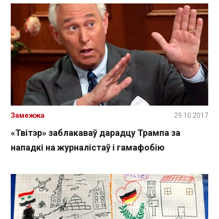
Замежжа
29.10.2017
«Твітэр» заблакаваў дарадцу Трампа за
нападкі на журналістаў і гамафобію