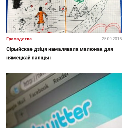
Грамадства
25.09.2015
Сірыйскае дзіця намалявала малюнак для
нямецкай паліцыі