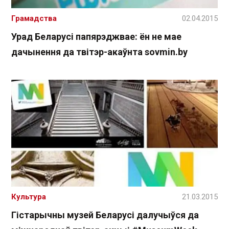
Грамадства
02.04.2015
Урад Беларусі папярэджвае: ён не мае
дачынення да твітэр-акаўнта sovmin.by
Культура
21.03.2015
Гістарычны музей Беларусі далучыўся да