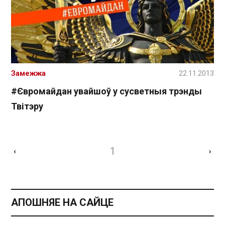
Замежжа
22.11.2013
#Євромайдан увайшоў у сусветныя трэнды
Твітэру
1
‹
›
АПОШНЯЕ НА САЙЦЕ