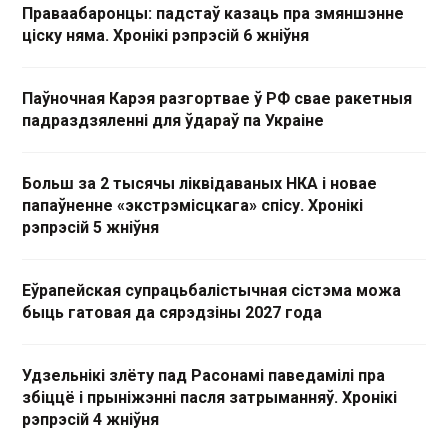
Праваабаронцы: падстаў казаць пра змяншэнне
ціску няма. Хронікі рэпрэсій 6 жніўня
Паўночная Карэя разгортвае ў РФ свае ракетныя
падраздзяленні для ўдараў па Украіне
Больш за 2 тысячы ліквідаваных НКА і новае
папаўненне «экстрэмісцкага» спісу. Хронікі
рэпрэсій 5 жніўня
Еўрапейская супрацьбалістычная сістэма можа
быць гатовая да сярэдзіны 2027 года
Удзельнікі злёту пад Расонамі паведамілі пра
збіццё і прыніжэнні пасля затрыманняў. Хронікі
рэпрэсій 4 жніўня