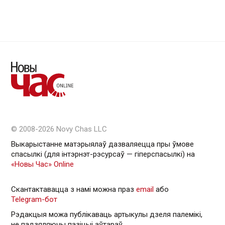
© 2008-2026 Novy Chas LLC
Выкарыстанне матэрыялаў дазваляецца пры ўмове
спасылкі (для інтэрнэт-рэсурсаў — гiперспасылкi) на
«Новы Час» Online
Скантактавацца з намі можна праз
email
або
Telegram-бот
Рэдакцыя можа публікаваць артыкулы дзеля палемікі,
не падзяляючы пазіцыі аўтараў