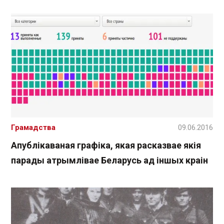
Грамадства
09.06.2016
Апублікаваная графіка, якая расказвае якія
парады атрымлівае Беларусь ад іншых краін