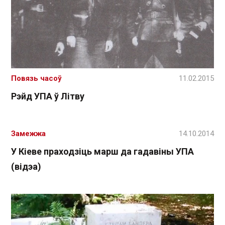
Повязь часоў
11.02.2015
Рэйд УПА ў Літву
Замежжа
14.10.2014
У Кіеве праходзіць марш да гадавіны УПА
(відэа)