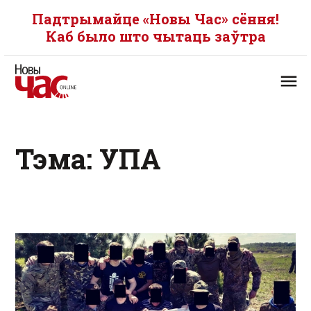
Падтрымайце «Новы Час» сёння!
Каб было што чытаць заўтра
Тэма: УПА