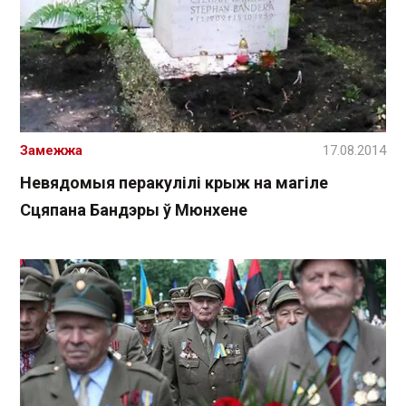
Замежжа
17.08.2014
Невядомыя перакулілі крыж на магіле
Сцяпана Бандэры ў Мюнхене