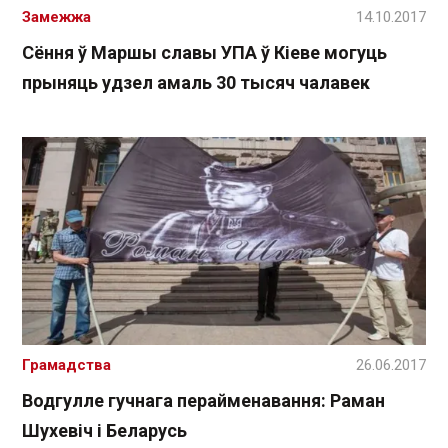
Замежжа
14.10.2017
Сёння ў Маршы славы УПА ў Кіеве могуць
прыняць удзел амаль 30 тысяч чалавек
Грамадства
26.06.2017
Водгулле гучнага перайменавання: Раман
Шухевіч і Беларусь