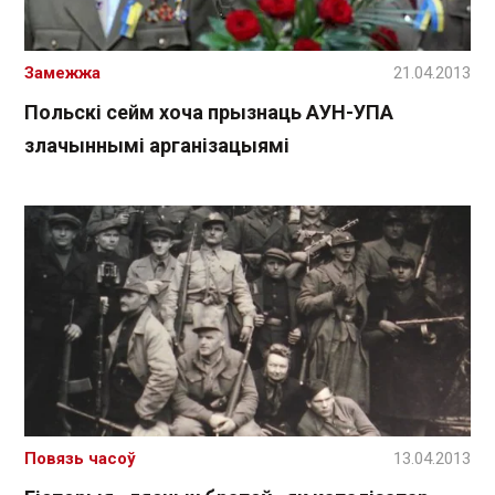
Замежжа
21.04.2013
Польскі сейм хоча прызнаць АУН-УПА
злачыннымі арганізацыямі
Повязь часоў
13.04.2013