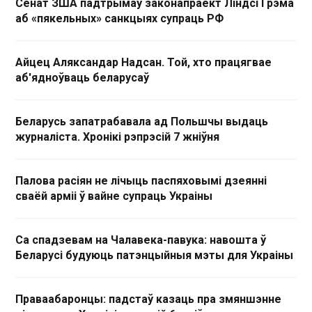
Сенат ЗША падтрымаў законапраект Ліндсі Грэма
аб «пякельных» санкцыях супраць РФ
Айцец Аляксандар Надсан. Той, хто працягвае
аб'ядноўваць беларусаў
Беларусь запатрабавала ад Польшчы выдаць
журналіста. Хронікі рэпрэсій 7 жніўня
Палова расіян не лічыць паспяховымі дзеянні
сваёй арміі ў вайне супраць Украіны
Са спадзевам на Чалавека-павука: навошта ў
Беларусі будуюць патэнцыйныя мэты для Украіны
Праваабаронцы: падстаў казаць пра змяншэнне