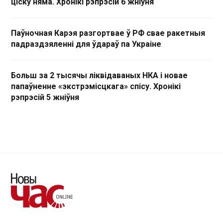
ціску няма. Хронікі рэпрэсій 6 жніўня
Паўночная Карэя разгортвае ў РФ свае ракетныя
падраздзяленні для ўдараў па Украіне
Больш за 2 тысячы ліквідаваных НКА і новае
папаўненне «экстрэмісцкага» спісу. Хронікі
рэпрэсій 5 жніўня