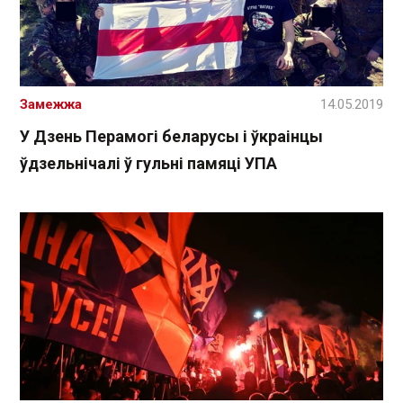
Замежжа
14.05.2019
У Дзень Перамогі беларусы і ўкраінцы
ўдзельнічалі ў гульні памяці УПА