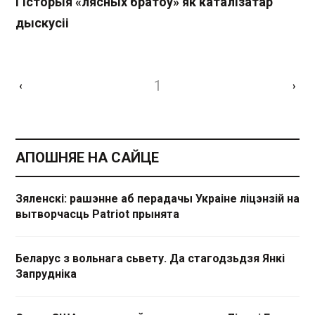
Гісторыя «лясных братоў» як каталізатар
дыскусіі
1
‹
›
АПОШНЯЕ НА САЙЦЕ
Зяленскі: рашэнне аб перадачы Украіне ліцэнзій на
вытворчасць Patriot прынята
Беларус з вольнага сьвету. Да стагодзьдзя Янкі
Запрудніка