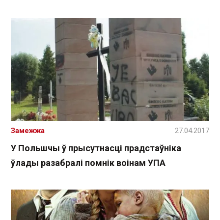
Замежжа
27.04.2017
У Польшчы ў прысутнасці прадстаўніка
ўлады разабралі помнік воінам УПА