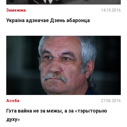
Замежжа
14.10.2016
Украіна адзначае Дзень абаронца
Асоба
27.06.2016
Гэта вайна не за межы, а за «тэрыторыю
духу»