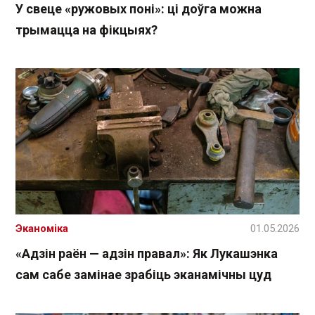
У свеце «ружовых поні»: ці доўга можна
трымацца на фікцыях?
Эканоміка
01.05.2026
«Адзін раён — адзін правал»: Як Лукашэнка
сам сабе замінае зрабіць эканамічны цуд