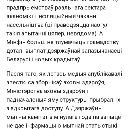
прадпрыемстваў рэальнага сектара
эканомікі і інфляцыйныя чаканні
насельніцтва (ці праводзяцца наогул
такія апытанні цяпер, невядома). А
Мінфін больш не тлумачыць грамадству
дэталі выплат дзяржаўнай запазычанасці
Беларусі і новых крэдытаў.
Пасля таго, як летась медыя апублікавалі
звесткі са зборнікаў аховы здароўя,
Міністэрства аховы здароўя і
падначаленыя яму структуры прыбралі іх
з адкрытага доступу. А Дзяржаўны
мытны камітэт з мінулага года па запыце
не дае інфармацыю мытнай статыстыкі