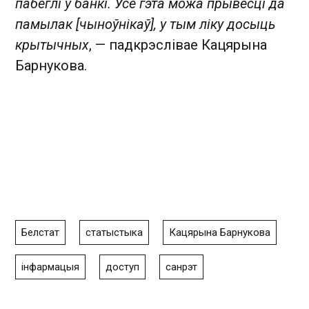
пабеглі ў банкі. Усё гэта можа прывесці да
памылак [чыноўнікаў], у тым ліку досыць
крытычных
, — падкрэслівае Кацярына
Барнукова.
Белстат
статыстыка
Кацярына Барнукова
інфармацыя
доступ
санрэт