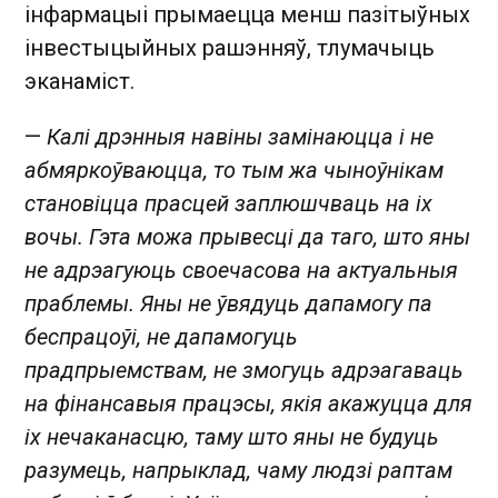
інфармацыі прымаецца менш пазітыўных
інвестыцыйных рашэнняў, тлумачыць
эканаміст.
—
Калі дрэнныя навіны замінаюцца і не
абмяркоўваюцца, то тым жа чыноўнікам
становіцца прасцей заплюшчваць на іх
вочы. Гэта можа прывесці да таго, што яны
не адрэагуюць своечасова на актуальныя
праблемы. Яны не ўвядуць дапамогу па
беспрацоўі, не дапамогуць
прадпрыемствам, не змогуць адрэагаваць
на фінансавыя працэсы, якія акажуцца для
іх нечаканасцю, таму што яны не будуць
разумець, напрыклад, чаму людзі раптам