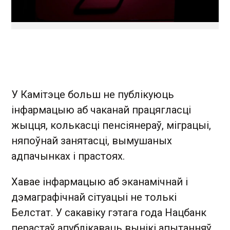
У Камітэце больш не публікуюць
інфармацыю аб чаканай працягласці
жыцця, колькасці пенсіянераў, міграцыі,
няпоўнай занятасці, вымушаных
адпачынках і прастоях.
Хавае інфармацыю аб эканамічнай і
дэмаграфічнай сітуацыі не толькі
Белстат. У сакавіку гэтага года Нацбанк
перастаў апублікаваць вынікі апытанняў