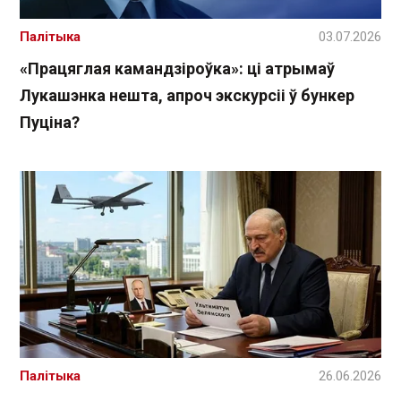
Палітыка
03.07.2026
«Працяглая камандзіроўка»: ці атрымаў
Лукашэнка нешта, апроч экскурсіі ў бункер
Пуціна?
Палітыка
26.06.2026