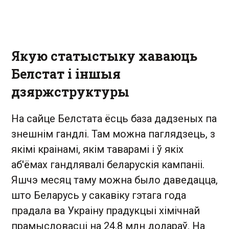
Якую статыстыку хаваюць
Белстат і іншыя
дзяржструктуры
На сайце Белстата ёсць база дадзеных па
знешнім гандлі. Там можна паглядзець, з
якімі краінамі, якім таварамі і ў якіх
аб'ёмах гандлявалі беларускія кампаніі.
Яшчэ месяц таму можна было даведацца,
што Беларусь у сакавіку гэтага года
прадала ва Украіну прадукцыі хімічнай
прамысловасці на 24,8 млн долараў. На