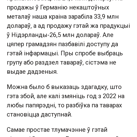
продажы ў Германію некаштоўных
металаў наша краіна зарабіла 33,9 млн
долараў, а ад продажу гэтай жа прадукцыі
ў Нідэрланды-26,5 млн долараў. Але
цяпер грамадзян пазбавілі доступу да
гэтай інфармацыі. Пры спробе выбраць
групу або раздзел тавараў, сістэма не
выдае дадзеныя.
Можна было б выказаць здагадку, што
гэта збой, але калі змяніць год з 2022 на
любы папярэдні, то разбіўка па таварах
становіцца даступнай.
Самае простае тлумачэнне ў гэтай