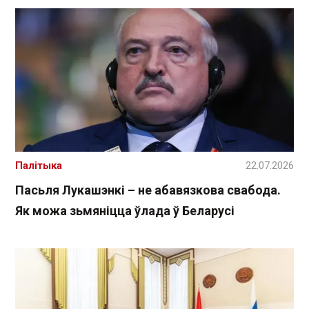
Палітыка
22.07.2026
Пасьля Лукашэнкі – не абавязкова свабода.
Як можа зьмяніцца ўлада ў Беларусі