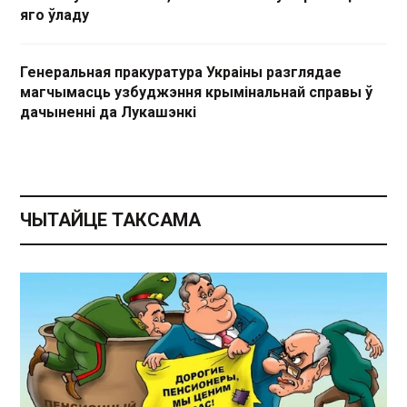
яго ўладу
Генеральная пракуратура Украіны разглядае
магчымасць узбуджэння крымінальнай справы ў
дачыненні да Лукашэнкі
ЧЫТАЙЦЕ ТАКСАМА