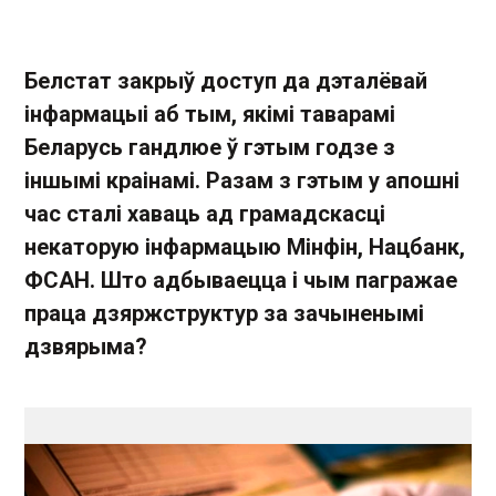
Белстат закрыў доступ да дэталёвай
інфармацыі аб тым, якімі таварамі
Беларусь гандлюе ў гэтым годзе з
іншымі краінамі. Разам з гэтым у апошні
час сталі хаваць ад грамадскасці
некаторую інфармацыю Мінфін, Нацбанк,
ФСАН. Што адбываецца і чым пагражае
праца дзяржструктур за зачыненымі
дзвярыма?