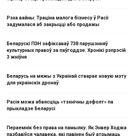
Рэха вайны: Траціна малога бізнесу ў Расіі
задумалася аб закрыцці або продажы
Беларускі ПЭН зафіксаваў 738 парушэнняў
культурных правоў за паўгоддзе. Хронікі рэпрэсій
3 жніўня
Беларусь на мяжы з Украінай стварае новую мэту
для украінскіх дронаў
Расія можа абвясціць «тэхнічны дэфолт» па
прыкладзе Беларусі
Пераемнік без права на памылку. Як Энвер Ходжа
пазбавіўся чалавека, які павінен быў атрымаць