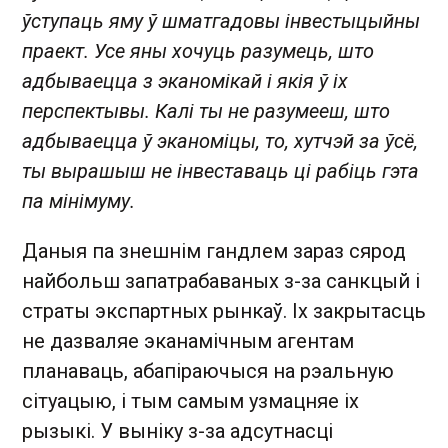
ўступаць яму ў шматгадовы інвестыцыйны
праект. Усе яны хочуць разумець, што
адбываецца з эканомікай і якія ў іх
перспектывы. Калі ты не разумееш, што
адбываецца ў эканоміцы, то, хутчэй за ўсё,
ты вырашыш не інвеставаць ці рабіць гэта
па мінімуму.
Даныя па знешнім гандлем зараз сярод
найбольш запатрабаваных з-за санкцый і
страты экспартных рынкаў. Іх закрытасць
не дазваляе эканамічным агентам
планаваць, абапіраючыся на рэальную
сітуацыю, і тым самым узмацняе іх
рызыкі. У выніку з-за адсутнасці