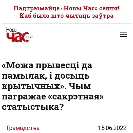
Падтрымайце «Новы Час» сёння!
Каб было што чытаць заўтра
«Можа прывесці да
памылак, і досыць
крытычных». Чым
пагражае «сакрэтная»
статыстыка?
Грамадства
15.06.2022