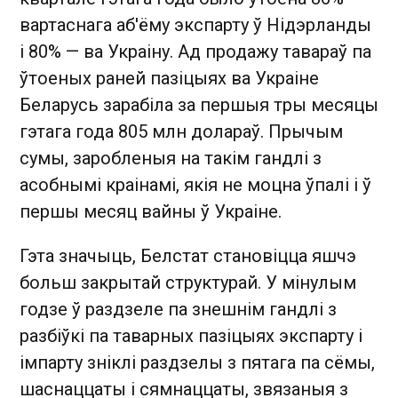
вартаснага аб'ёму экспарту ў Нідэрланды
і 80% — ва Украіну. Ад продажу тавараў па
ўтоеных раней пазіцыях ва Украіне
Беларусь зарабіла за першыя тры месяцы
гэтага года 805 млн долараў. Прычым
сумы, заробленыя на такім гандлі з
асобнымі краінамі, якія не моцна ўпалі і ў
першы месяц вайны ў Украіне.
Гэта значыць, Белстат становіцца яшчэ
больш закрытай структурай. У мінулым
годзе ў раздзеле па знешнім гандлі з
разбіўкі па таварных пазіцыях экспарту і
імпарту зніклі раздзелы з пятага па сёмы,
шаснаццаты і сямнаццаты, звязаныя з