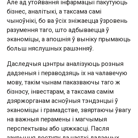
Але ад утойвання інфармацыі пакутуюць
бізнес, аналітыкі, а таксама самі
чыноўнікі, бо ва ўсіх зніжаецца ўзровень
разумення таго, што адбываецца ў
эканоміцы, а апошнія ў выніку прымаюць
больш няслушных рашэнняў.
Даследчыя цэнтры аналізуюць розныя
дадзеныя і пераводзяць іх на чалавечую
мову, такім чынам паказваючы таго ж
бізнэсу, інвестарам, а таксама самім
дзяржорганам асноўныя тэндэнцыі ў
эканоміцы і грамадстве, звяртаючы ўвагу
на важныя перамены і магчымыя
перспектывы або цяжкасці. Пасля
закрыцця доступу да часткі дадзеных