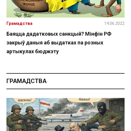
Грамадства
14.06.2022
Баяцца дадатковых санкцый? Мінфін РФ
закрыў даныя аб выдатках па розных
артыкулах бюджэту
ГРАМАДСТВА