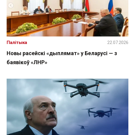
Палітыка
22.07.2026
Новы расейскі «дыплямат» у Беларусі — з
баявікоў «ЛНР»