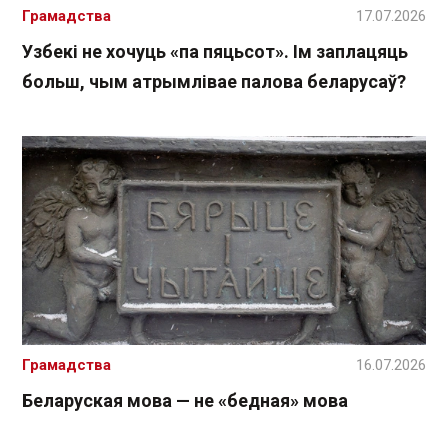
Грамадства
17.07.2026
Узбекі не хочуць «па пяцьсот». Ім заплацяць
больш, чым атрымлівае палова беларусаў?
Грамадства
16.07.2026
Беларуская мова — не «бедная» мова