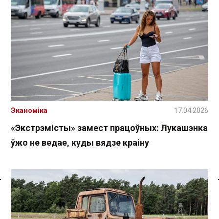
Эканоміка
17.04.2026
«Экстрэмісты» замест працоўных: Лукашэнка
ўжо не ведае, куды вядзе краіну
Спасылка без VPN