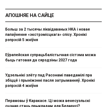
АПОШНЯЕ НА САЙЦЕ
Больш за 2 тысячы ліквідаваных НКА і новае
папаўненне «экстрэмісцкага» спісу. Хронікі
рэпрэсій 5 жніўня
Еўрапейская супрацьбалістычная сістэма можа
быць гатовая да сярэдзіны 2027 года
Удзельнікі злёту пад Расонамі паведамілі пра
збіццё і прыніжэнні пасля затрыманняў. Хронікі
рэпрэсій 4 жніўня
Перамовы ў Каракасе. Ці можа венесуэльскі
сцэнар стаць прыкладам для Беларусі?