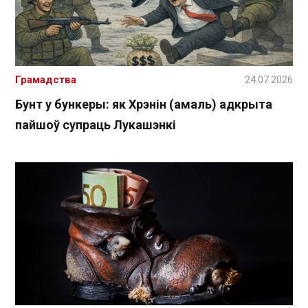
Грамадства
24.07.2026
Бунт у бункеры: як Хрэнін (амаль) адкрыта
пайшоў супраць Лукашэнкі