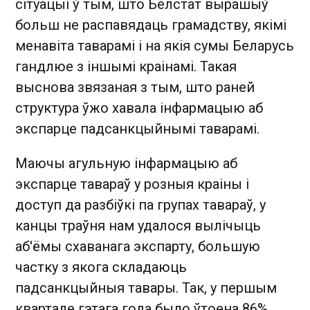
сітуацыі ў тым, што Белстат вырашыў
больш не распавядаць грамадству, якімі
менавіта таварамі і на якія сумы Беларусь
гандлюе з іншымі краінамі. Такая
выснова звязаная з тым, што раней
структура ўжо хавала інфармацыю аб
экспарце падсанкцыйнымі таварамі.
Маючы агульную інфармацыю аб
экспарце тавараў у розныя краіны і
доступ да разбіўкі па групах тавараў, у
канцы траўня нам удалося вылічыць
аб'ёмы схаванага экспарту, большую
частку з якога складаюць
падсанкцыйныя тавары. Так, у першым
квартале гэтага года было ўтоена 86%