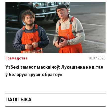
Грамадства
10.07.2026
Узбекі замест масквічоў: Лукашэнка не вітае
ў Беларусі «рускіх братоў»
ПАЛІТЫКА