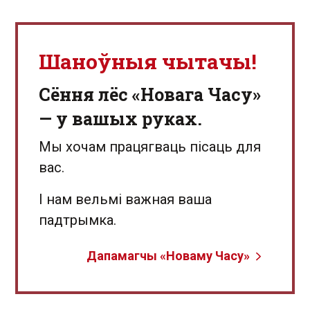
Шаноўныя чытачы!
Сёння лёс «Новага Часу»
— у вашых руках.
Мы хочам працягваць пісаць для
вас.
І нам вельмі важная ваша
падтрымка.
Дапамагчы «Новаму Часу»