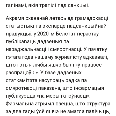
галінамі, якія трапілі пад санкцыі.
Акрамя схаванай летась ад грамадскасці
статыстыкі па экспарце падсанкцыйнай
прадукцыі, у 2020-м Белстат перастаў
публікаваць дадзеныя па
нараджальнасці і смяротнасці. У пачатку
гэтага года нашаму журналісту адказвалі,
што гэтыя лічбы яшчэ былі «ў працэсе
распрацоўкі». У базе дадзеных
статкамітэта насупраць радка па
смяротнасці паказана, што інфармацыя
публікуецца «па меры гатоўнасці».
Фармальна атрымліваецца, што структура
за два гады ўсё яшчэ не змагла палічыць,