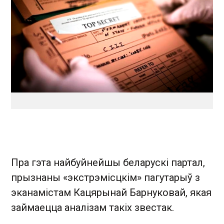
Пра гэта найбуйнейшы беларускі партал,
прызнаны «экстрэмісцкім» пагутарыў з
эканамістам Кацярынай Барнуковай, якая
займаецца аналізам такіх звестак.