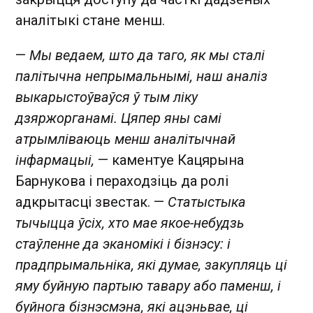
аналітыкі стане менш.
—
Мы ведаем, што да таго, як мы сталі
палітычна непрымальнымі, наш аналіз
выкарыстоўваўся ў тым ліку
дзяржорганамі. Цяпер яны самі
атрымліваюць менш аналітычнай
інфармацыі,
— каментуе Кацярына
Барнукова і пераходзіць да ролі
адкрытасці звестак. —
Статыстыка
тычыцца ўсіх, хто мае якое-небудзь
стаўленне да эканомікі і бізнэсу: і
прадпрымальніка, які думае, закупляць ці
яму буйную партыю тавару або паменш, і
буйнога бізнэсмэна, які ацэньвае, ці