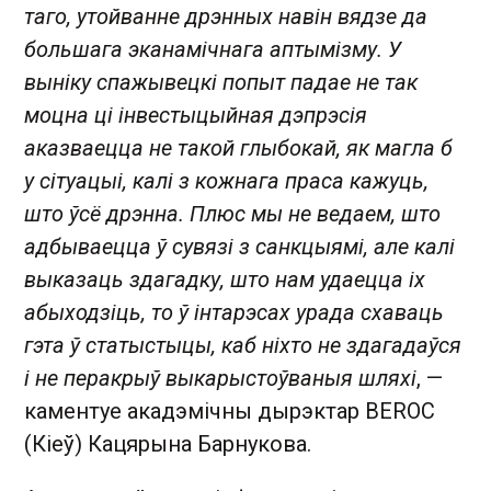
таго, утойванне дрэнных навін вядзе да
большага эканамічнага аптымізму. У
выніку спажывецкі попыт падае не так
моцна ці інвестыцыйная дэпрэсія
аказваецца не такой глыбокай, як магла б
у сітуацыі, калі з кожнага праса кажуць,
што ўсё дрэнна. Плюс мы не ведаем, што
адбываецца ў сувязі з санкцыямі, але калі
выказаць здагадку, што нам удаецца іх
абыходзіць, то ў інтарэсах урада схаваць
гэта ў статыстыцы, каб ніхто не здагадаўся
і не перакрыў выкарыстоўваныя шляхі
, —
каментуе акадэмічны дырэктар BEROC
(Кіеў) Кацярына Барнукова.