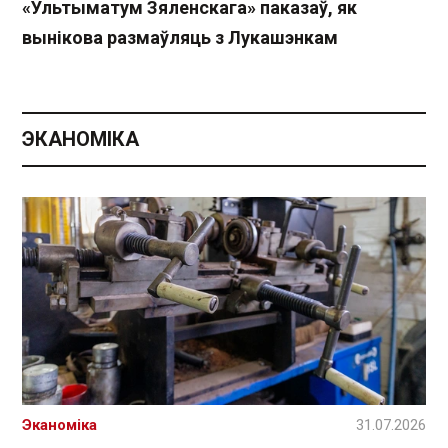
«Ультыматум Зяленскага» паказаў, як
вынікова размаўляць з Лукашэнкам
ЭКАНОМІКА
Эканоміка
31.07.2026