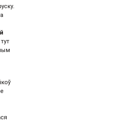
уску.
га
ой
 тут
дным
ікоў
не
ася