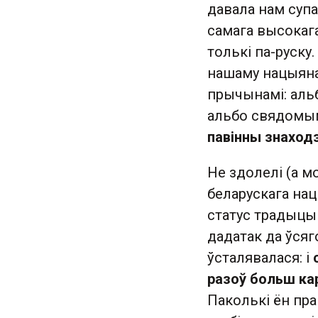
давала нам супа
самага высокага
толькі па-руск
нашаму нацыяна
прычынамі: аль
альбо свядомым
павінны знаход
Не здолелі (а мо
беларускага на
статус традыцый
дадатак да ўсяг
ўсталявалася: і
разоў больш кар
Паколькі ён пра