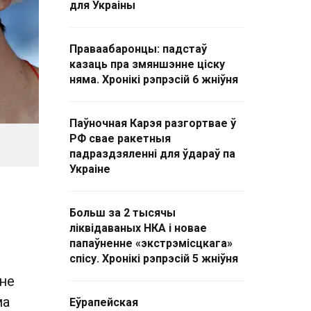
для Украіны
Праваабаронцы: падстаў
казаць пра змяншэнне ціску
няма. Хронікі рэпрэсій 6 жніўня
Паўночная Карэя разгортвае ў
РФ свае ракетныя
падраздзяленні для ўдараў па
Украіне
Больш за 2 тысячы
ліквідаваных НКА і новае
папаўненне «экстрэмісцкага»
спісу. Хронікі рэпрэсій 5 жніўня
іне
ма
Еўрапейская