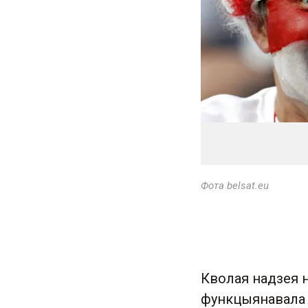
Фота belsat.eu
Кволая надзея н
функцыянавала 