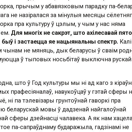
орка, прычым у абавязковым парадку па-белар
ага не назіралася за мінулыя месяцы сёлетня
ворка пра культуру ў цэлым, у чым у нас няма
лем.
Для многіх не сакрэт, што ахілесавай пят
 быў і застаецца яе нацыянальны спектр.
Калі
м чынам не мяняць, дык беларусы ў сваім ро
уюцца ў тыповых носьбітаў выключна рускай
дна, што ў Год культуры мы ні ад каго з кіраўн
ых прафесіяналаў, навукоўцаў у гэтай сферы 
ыё, ні па тэлевізары грунтоўнай гаворкі пра
 беларускай мовы ў дадзенай найгалоўнай
ай сферы дзейнасці чалавека. А як нам хацел
атое па-сапраўднаму бударажыла, гадзінамі не