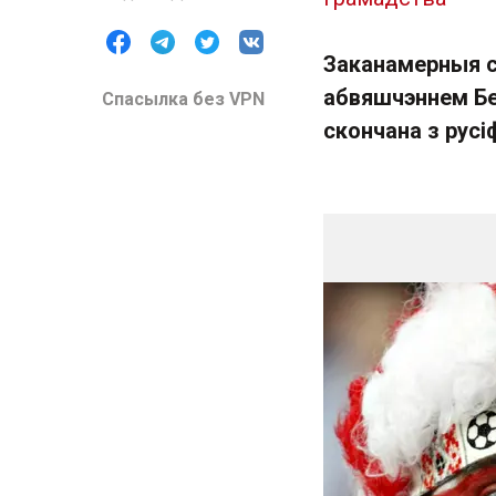
Заканамерныя с
абвяшчэннем Бе
Спасылка без VPN
скончана з русі