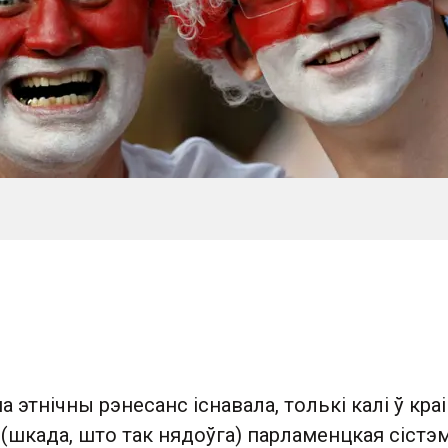
а этнічны рэнесанс існавала, толькі калі ў кра
(шкада, што так нядоўга) парламенцкая сістэ