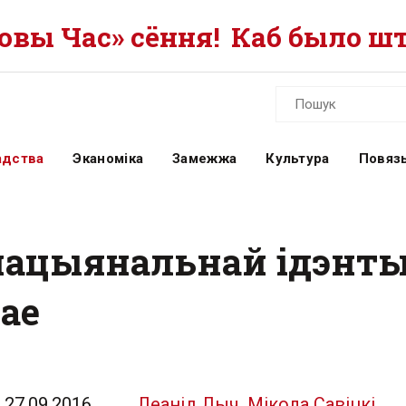
вы Час» сёння!
Каб было шт
адства
Эканоміка
Замежжа
Культура
Повязь
нацыянальнай ідэнт
ае
27.09.2016
Леанід Лыч, Мікола Савіцкі