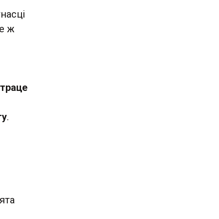
насці
е ж
страце
ту
.
ята