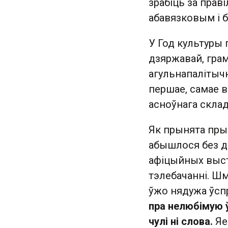
зрабіць за прав
абавязковым і 
У Год культуры 
дзяржавай, гр
агульнапалітычн
першае, самае 
асноўнага склад
Як прынята пры 
абышлося без да
афіцыйных высту
тэлебачанні. Шм
ўжо нядужа ўсп
пра нелюбімую 
чулі ні слова.
Яе 