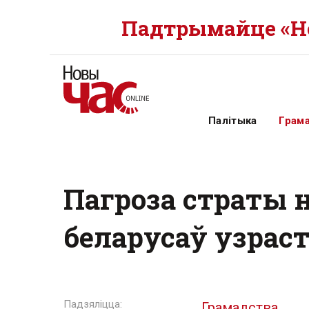
Падтрымайце «Но
Палітыка
Грам
Пагроза страты 
беларусаў узраст
Грамадства