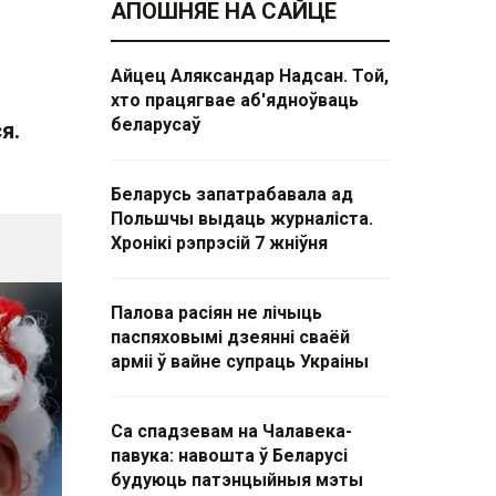
АПОШНЯЕ НА САЙЦЕ
Айцец Аляксандар Надсан. Той,
хто працягвае аб'ядноўваць
беларусаў
я.
Беларусь запатрабавала ад
Польшчы выдаць журналіста.
Хронікі рэпрэсій 7 жніўня
Палова расіян не лічыць
паспяховымі дзеянні сваёй
арміі ў вайне супраць Украіны
Са спадзевам на Чалавека-
павука: навошта ў Беларусі
будуюць патэнцыйныя мэты