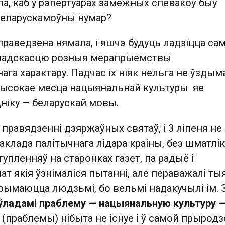
іла, каб у рэпертуарах замежных спевакоў быў
беларускамоўны нумар?
праведзена нямала, і яшчэ будуць ладзіцца са
амадскасцю розныя мерапрыемствы
ага характару. Падчас іх ніяк нельга не ўздым
высокае месца нацыянальнай культуры яе
ніку — беларускай мовы.
правядзенні дзяржаўных святаў, і 3 ліпеня не
клада палітычнага лідара краіны, без шматлік
пленняў на старонках газет, па радыё і
ат якія ўзнімаліся пытанні, але пераважалі ты
рымаюцца людзьмі, бо вельмі надакучылі ім. 
ўладамі праблему — нацыянальную культуру —
(праблемы) нібыта не існуе і ў самой прыродз