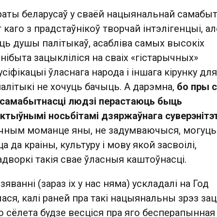
аты беларусаў у сваёй нацыянальнай самабыт
аго з прадстаўнікоў творчай інтэлігенцыі, ал
ць душы палітыкаў, асабліва самых высокіх
нібыта зацыкліліся на сваіх «гістарычных»
сіфікацыі ўласнага народа і іншага кірунку для
алітыкі не хочуць бачыць. А дарэмна,
бо пры 
 самабытнасці людзі перастаюць быць
актыўнымі носьбітамі дзяржаўнага суверэнітэ
чным моманце яны, не задумваючыся, могуць
 да краіны, культуру і мову якой засвоілі,
дворкі такія свае ўласныя каштоўнасці.
яванні (зараз іх у нас няма) ускладалі на Год
ася, калі раней пра такі нацыянальны зрэз зац
о сёлета будзе весціся пра яго бесперапынная