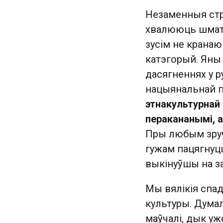
Незаменныя стр
хвалююць шмат к
зусім не кранаю
катэгорый. Яны 
дасягненнях у ру
нацыянальнай п
этнакультурнай
перакананымі, 
Пры любым зру
гужам пацягнуцца
выкінуўшы на за
Мы вялікія спадз
культуры. Думал
маўчалі, дык уж