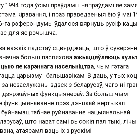
у 1994 года ўсімі праўдамі і няпраўдамі яе зам
стэма кіравання, і праз праведзеныя ёю ў маі 1
96-га рэферэндумы ўдалося вярнуць русіфікац
ае для яе рэчышча.
ва важкіх падстаў сцвярджаць, што ў суверэн
 значна больш паспяхова
ажыццяўляюць культ
ацыю яе карэннага насельніцтва
, чым гэтага
ацца царызму і бальшавікам. Відаць, у тых хо
 за незаслужаны здзек з беларусаў, чаго ні гра
х дзяржаўных функцыянераў. За больш чым
е функцыянаванне прэзідэнцкай вертыкалі
 буйнамаштабнае руйнаванне нацыянальнай
ларусаў, што нават самі высокія палітыкі, лічы
ана, атаясамліваць іх з рускімі.