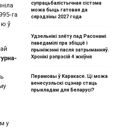
супрацьбалістычная сістэма
яніла
можа быць гатовая да
995-га
сярэдзіны 2027 года
ыю ў
Удзельнікі злёту пад Расонамі
паведамілі пра збіццё і
най
прыніжэнні пасля затрыманняў.
Хронікі рэпрэсій 4 жніўня
урна-
ць
Перамовы ў Каракасе. Ці можа
венесуэльскі сцэнар стаць
му
прыкладам для Беларусі?
м у