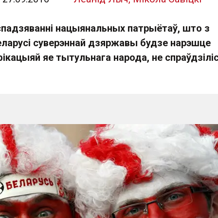
падзяванні нацыянальных патрыётаў, што з
ларусі суверэннай дзяржавы будзе нарэшце
фікацыяй яе тытульнага народа, не спраўдзіліс