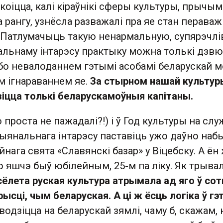
коіцца, калі кіраўнікі сферы культуры, прычым 
 рангу, узнёсла разважалі пра яе стан пераваж
у. Патлумачыць такую ненармальную, супярэчл
льнаму інтарэсу практыку можна толькі дзв
бо невалоданнем гэтымі асобамі беларускай м
 ігнараваннем яе.
За стырном нашай культур
зіцца толькі беларускамоўныя капітаны.
 проста не пажадалі?!) і ў Год культуры на слу
цыянальнага інтарэсу паставіць ужо даўно наб
нага свята «Славянскі базар» у Віцебску. А ён 
о яшчэ быў юбілейным, 25-м па ліку. Як трыва
сёлета руская культура атрымала ад яго ў сот
ысці, чым беларуская. А ці ж ёсць логіка ў г
водзіцца на беларускай зямлі, чаму б, скажам, 