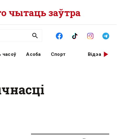
о чытаць заўтра
 часоў
Асоба
Спорт
Відэа
ычнасці