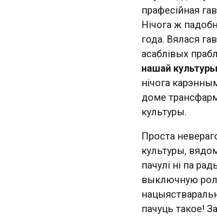
прафесійная гав
Нічога ж падобн
года. Вялася га
асаблівых праб
нашай культуры
нічога карэнны
доме трансфарм
культуры.
Проста невераго
культуры, вядом
пачулі ні па рад
выключную ролю
нацыястваральн
пачуць такое! З