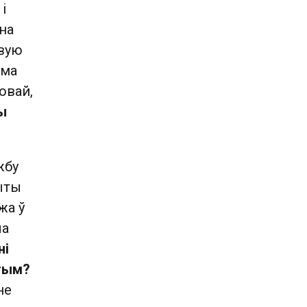
і
на
івую
юма
овай,
ы
жбу
ыты
жа ў
ла
ні
этым?
не