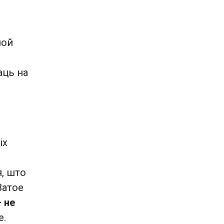
мой
аць на
іх
я, што
Затое
 не
е.