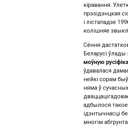
кіравання. Улетк
прэзідэнцкая сі
і лістападзе 19
колішняе звыкл
Сёння дастатко
Беларусі ўлады
моўную русіфік
ўдавалася дамаг
нейкі сорам быў
няма ў сучасны
дваццацігадова
адбылося такое
ідэнтычнасці бе
многім абгрунтав