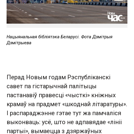
Нацыянальная бібліятэка Беларусі. Фота Дзмітрыя
Дзмітрыева
Перад Новым годам Рэспубліканскі
савет па гістарычнай палітыцы
пастанавіў правесці «чысткі» кніжных
крамаў на прадмет «шкоднай літаратуры».
І распараджэнне гэтае тут жа памчаліся
выконваць: усё, што не адпавядае «лініі
партыі», вымаецца з дзяржаўных