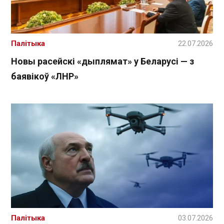
Палітыка
22.07.2026
Новы расейскі «дыплямат» у Беларусі — з
баявікоў «ЛНР»
Палітыка
03.07.2026