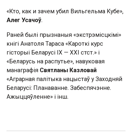
«Кто, как и зачем убил Вильгельма Кубе»,
Алег Усачоў
.
Раней былі прызнаныя «экстрэмісцкімі»
кнігі Анатоля Тараса «Кароткі курс
гісторыі Беларусі IX — XXI стст.» і
«Беларусь на распутье», навуковая
манаграфія
Святланы Казловай
«Аграрная палiтыка нацыстаў у Заходняй
Беларусi: Планаванне. Забеспячэнне.
Ажыццяўленне» і інш.