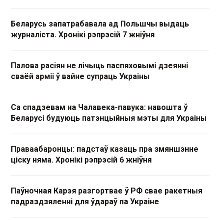
Беларусь запатрабавала ад Польшчы выдаць
журналіста. Хронікі рэпрэсій 7 жніўня
Палова расіян не лічыць паспяховымі дзеянні
сваёй арміі ў вайне супраць Украіны
Са спадзевам на Чалавека-павука: навошта ў
Беларусі будуюць патэнцыйныя мэты для Украіны
Праваабаронцы: падстаў казаць пра змяншэнне
ціску няма. Хронікі рэпрэсій 6 жніўня
Паўночная Карэя разгортвае ў РФ свае ракетныя
падраздзяленні для ўдараў па Украіне