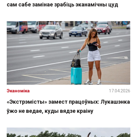
сам сабе замінае зрабіць эканамічны цуд
Эканоміка
17.04.2026
«Экстрэмісты» замест працоўных: Лукашэнка
ўжо не ведае, куды вядзе краіну