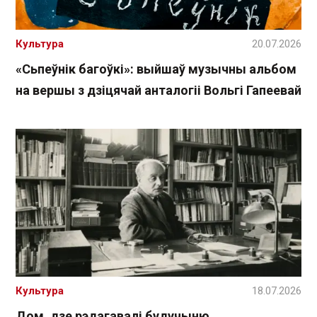
Культура
20.07.2026
«Сьпеўнік багоўкі»: выйшаў музычны альбом
на вершы з дзіцячай анталогіі Вольгі Гапеевай
Культура
18.07.2026
Дом, дзе рэдагавалі будучыню