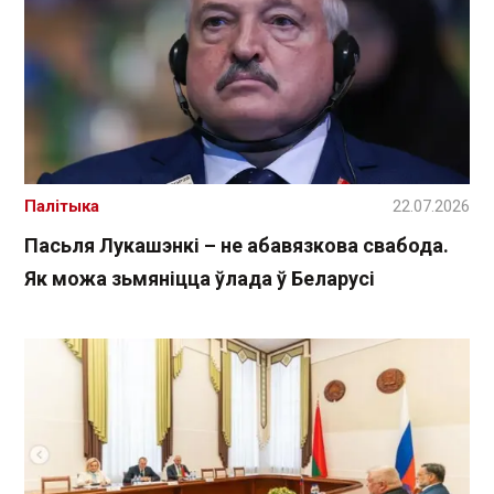
Палітыка
22.07.2026
Пасьля Лукашэнкі – не абавязкова свабода.
Як можа зьмяніцца ўлада ў Беларусі