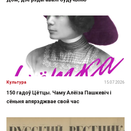
Культура
15.07.2026
150 гадоў Цётцы. Чаму Алёіза Пашкевіч і
сёньня апярэджвае свой час