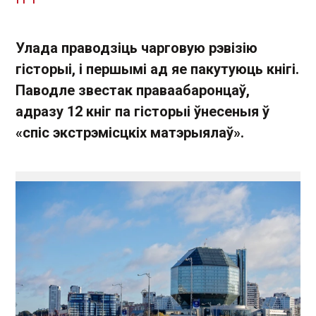
Улада праводзіць чарговую рэвізію
гісторыі, і першымі ад яе пакутуюць кнігі.
Паводле звестак праваабаронцаў,
адразу 12 кніг па гісторыі ўнесеныя ў
«спіс экстрэмісцкіх матэрыялаў».