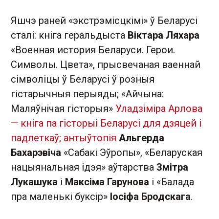
Яшчэ раней «экстрэмісцкімі» ў Беларусі
сталі: кніга геральдыста
Віктара Ляхара
«Военная история Беларуси. Герои.
Символы. Цвета», прысвечаная ваеннай
сімволіцы ў Беларусі ў розныя
гістарычныя перыяды; «Айчына:
Маляўнiчая гісторыя»
Уладзіміра Арлова
— кніга па гісторыі Беларусі для дзяцей і
падлеткаў; антыўтопія
Альгерда
Бахарэвіча
«Сабакі Эўропы», «Беларуская
нацыянальная ідэя» аўтарства
Змітра
Лукашука
і
Максіма Гарунова
і «Балада
пра маленькі буксір»
Іосіфа Бродскага
.