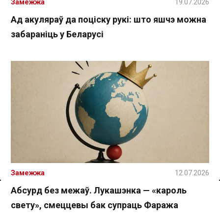
Замежжа
19.07.2026
Ад акуляраў да поціску рукі: што яшчэ можна
забараніць у Беларусі
Замежжа
12.07.2026
Абсурд без межаў. Лукашэнка — «кароль
Спасылка без VPN
свету», смеццевы бак супраць Фаража