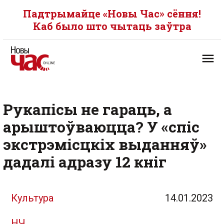
Падтрымайце «Новы Час» сёння!
Каб было што чытаць заўтра
Рукапісы не гараць, а
арыштоўваюцца? У «спіс
экстрэмісцкіх выданняў»
дадалі адразу 12 кніг
Культура
14.01.2023
НЧ