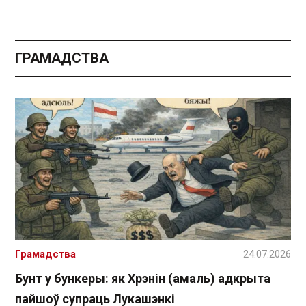
ГРАМАДСТВА
Грамадства
24.07.2026
Бунт у бункеры: як Хрэнін (амаль) адкрыта
пайшоў супраць Лукашэнкі