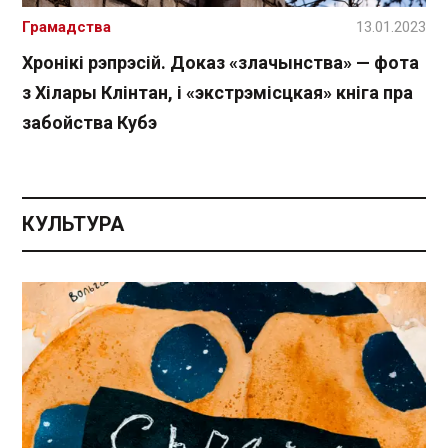
Грамадства
13.01.2023
Хронікі рэпрэсій. Доказ «злачынства» — фота
з Хілары Клінтан, і «экстрэмісцкая» кніга пра
забойства Кубэ
КУЛЬТУРА