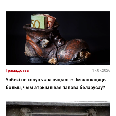
Грамадства
17.07.2026
Узбекі не хочуць «па пяцьсот». Ім заплацяць
больш, чым атрымлівае палова беларусаў?