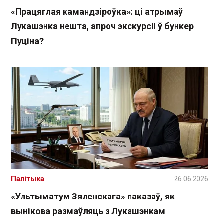
«Працяглая камандзіроўка»: ці атрымаў
Лукашэнка нешта, апроч экскурсіі ў бункер
Пуціна?
Палітыка
26.06.2026
«Ультыматум Зяленскага» паказаў, як
вынікова размаўляць з Лукашэнкам