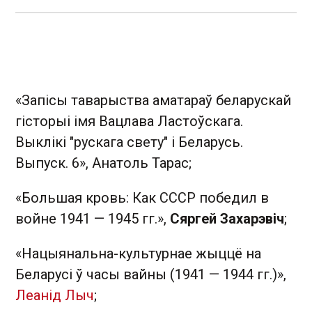
«Запiсы таварыства аматараў беларускай
гiсторыi iмя Вацлава Ластоўскага.
Выклiкi "рускага свету" i Беларусь.
Выпуск. 6»,
Анатоль Тарас
;
«Большая кровь: Как СССР победил в
войне 1941 — 1945 гг.»,
Сяргей Захарэвіч
;
«Нацыянальна-культурнае жыццё на
Беларусi ў часы вайны (1941 — 1944 гг.)»,
Леанід Лыч
;