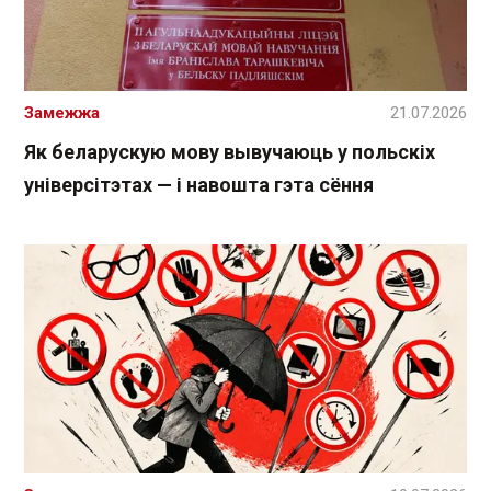
Замежжа
21.07.2026
Як беларускую мову вывучаюць у польскіх
універсітэтах — і навошта гэта сёння