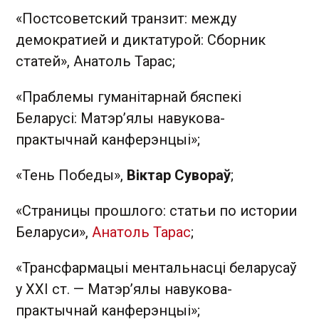
«Постсоветский транзит: между
демократией и диктатурой: Сборник
статей»,
Анатоль Тарас
;
«Праблемы гуманiтарнай бяспекi
Беларусi: Матэр’ялы навукова-
практычнай канферэнцыi»;
«Тень Победы»,
Віктар Сувораў
;
«Страницы прошлого: статьи по истории
Беларуси»,
Анатоль Тарас
;
«Трансфармацыi ментальнасцi беларусаў
у XXІ ст. — Матэр’ялы навукова-
практычнай канферэнцыi»;