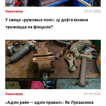
Эканоміка
31.07.2026
У свеце «ружовых поні»: ці доўга можна
трымацца на фікцыях?
Эканоміка
01.05.2026
«Адзін раён — адзін правал»: Як Лукашэнка