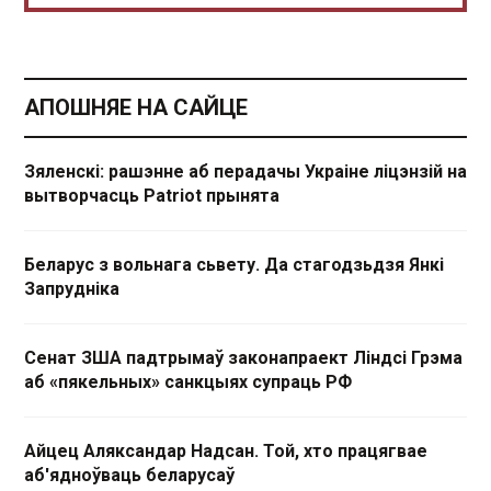
АПОШНЯЕ НА САЙЦЕ
Зяленскі: рашэнне аб перадачы Украіне ліцэнзій на
вытворчасць Patriot прынята
Беларус з вольнага сьвету. Да стагодзьдзя Янкі
Запрудніка
Сенат ЗША падтрымаў законапраект Ліндсі Грэма
аб «пякельных» санкцыях супраць РФ
Айцец Аляксандар Надсан. Той, хто працягвае
аб'ядноўваць беларусаў