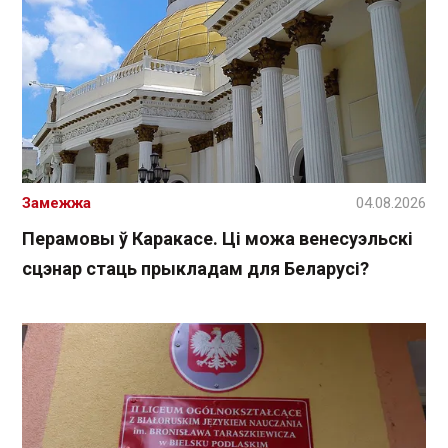
Замежжа
04.08.2026
Перамовы ў Каракасе. Ці можа венесуэльскі
сцэнар стаць прыкладам для Беларусі?