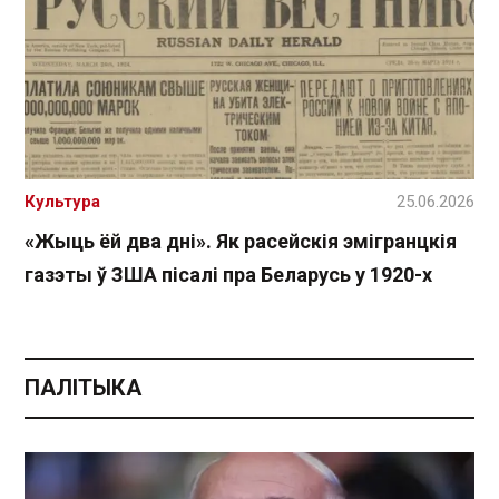
Культура
25.06.2026
«Жыць ёй два дні». Як расейскія эмігранцкія
газэты ў ЗША пісалі пра Беларусь у 1920-х
ПАЛІТЫКА