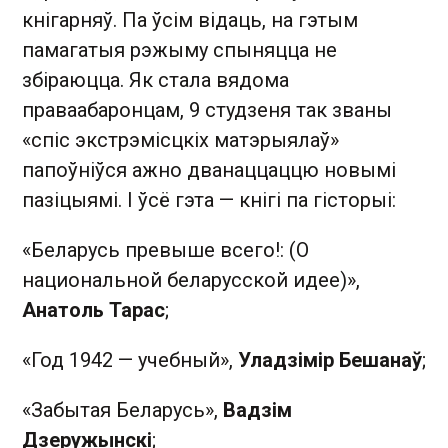
кнігарняў. Па ўсім відаць, на гэтым
памагатыя рэжыму спыняцца не
збіраюцца. Як стала вядома
праваабаронцам, 9 студзеня так званы
«спіс экстрэмісцкіх матэрыялаў»
папоўніўся ажно дванаццаццю новымі
пазіцыямі. І ўсё гэта — кнігі па гісторыі:
«Беларусь превыше всего!: (О
национальной беларусской идее)»,
Анатоль Тарас
;
«Год 1942 — учебный»,
Уладзімір Бешанаў
;
«Забытая Беларусь»,
Вадзім
Дзеружынскі
;