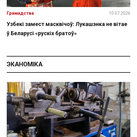
Грамадства
10.07.2026
Узбекі замест масквічоў: Лукашэнка не вітае
ў Беларусі «рускіх братоў»
ЭКАНОМІКА