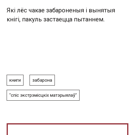
Які лёс чакае забароненыя і вынятыя
кнігі, пакуль застаецца пытаннем.
книги
забарона
"спіс экстрэмісцкіх матэрыялаў"