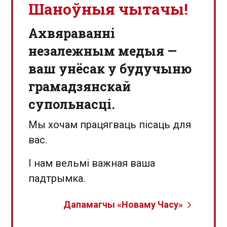
Шаноўныя чытачы!
Aхвяраванні
незалежным медыя —
ваш унёсак у будучыню
грамадзянскай
супольнасці.
Мы хочам працягваць пісаць для
вас.
І нам вельмі важная ваша
падтрымка.
Дапамагчы «Новаму Часу»