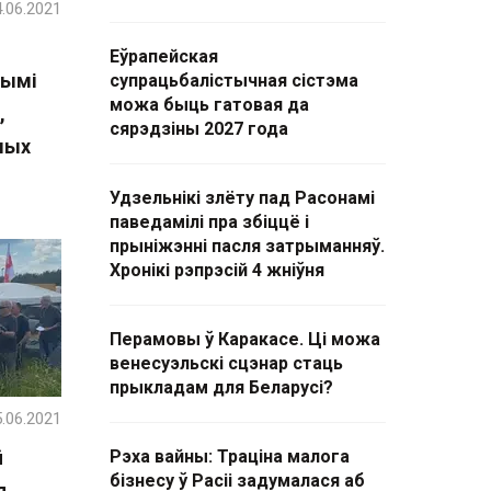
.06.2021
Еўрапейская
нымі
супрацьбалістычная сістэма
можа быць гатовая да
,
сярэдзіны 2027 года
ншых
Удзельнікі злёту пад Расонамі
паведамілі пра збіццё і
прыніжэнні пасля затрыманняў.
Хронікі рэпрэсій 4 жніўня
Перамовы ў Каракасе. Ці можа
венесуэльскі сцэнар стаць
прыкладам для Беларусі?
.06.2021
й
Рэха вайны: Траціна малога
бізнесу ў Расіі задумалася аб
я