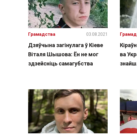
Грамадства
03.08.2021
Грамад
Дзяўчына загінулага ў Кіеве
Кіраўн
Віталя Шышова: Ён не мог
ва Ук
здзейсніць самагубства
знайш