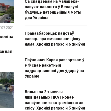
Са спадзевам на Чалавека-
павука: навошта ў Беларусі
будуюць патэнцыйныя мэты
для Украіны
.07.2021
Праваабаронцы: падстаў
цкевіча
казаць пра змяншэнне ціску
няма. Хронікі рэпрэсій 6 жніўня
склалі
Паўночная Карэя разгортвае ў
РФ свае ракетныя
падраздзяленні для ўдараў па
Украіне
Больш за 2 тысячы
ліквідаваных НКА і новае
папаўненне «экстрэмісцкага»
спісу. Хронікі рэпрэсій 5 жніўня