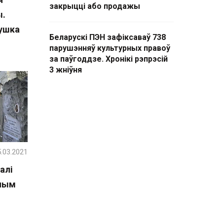
закрыцці або продажы
ы.
тушка
Беларускі ПЭН зафіксаваў 738
парушэнняў культурных правоў
за паўгоддзе. Хронікі рэпрэсій
3 жніўня
.03.2021
алі
йным