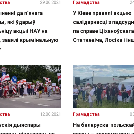
ства
29.06.2021
Грамадства
24
ненні да п’янага
У Кіеве правялі акцыю
ы, які ўдарыў
салідарнасці з падсуд
ьніцу акцыі НАУ на
па справе Ціханоўскага
 завялі крымінальную
Статкевіча, Лосіка і і
у
ства
12.06.2021
Грамадства
05
ускія дыяспары
На беларуска-польска
гваюць пікетаваць на
мяжы — таксама акцы