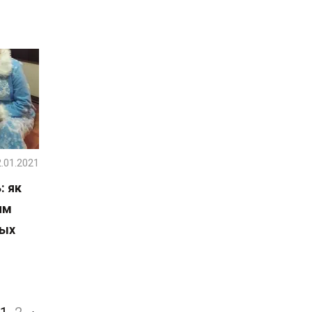
.01.2021
: як
ям
ных