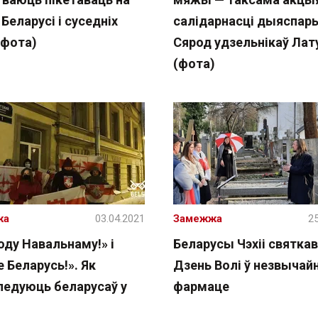
еларусі і суседніх
салідарнасці дыяспар
(фота)
Сярод удзельнікаў Ла
(фота)
жа
03.04.2021
Замежжа
25
оду Навальнаму!» і
Беларусы Чэхіі святкав
 Беларусь!». Як
Дзень Волі ў незвыча
ледуюць беларусаў у
фармаце