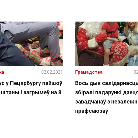
жа
02.02.2021
Грамадства
02
ус у Пецярбургу пайшоў
Вось дык салідарнасць
 штаны і загрымеў на 8
збіралі падарункі дзец
завадчанаў з незалеж
прафсаюзаў