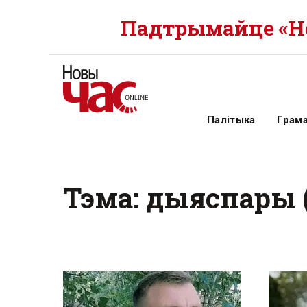
Падтрымайце «Но
Палітыка
Грам
Тэма: дыяспары (