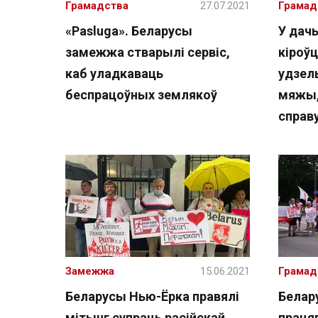
Грамадства
27.07.2021
Грамад
«Pasluga». Беларусы
У дачы
замежжа стварылі сервіс,
кіроўц
каб уладкаваць
удзел
беспрацоўных землякоў
мяжы,
справ
Замежжа
15.06.2021
Грамад
Беларусы Нью-Ёрка правялі
Белар
мітынг супраць расійскай
праця