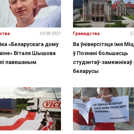
ства
03.08.2021
Грамадства
27
іка «Беларускага дому
Ва ўніверсітэце імя Мі
раіне» Віталя Шышова
ў Познані большасць
лі павешаным
студэнтаў-замежнікаў 
беларусы