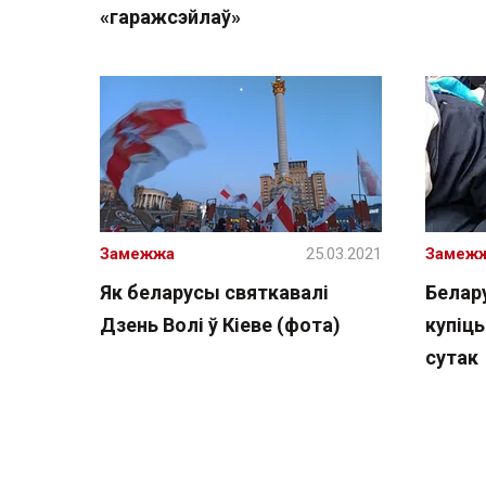
«гаражсэйлаў»
Замежжа
25.03.2021
Замеж
Як беларусы святкавалі
Белар
Дзень Волі ў Кіеве (фота)
купіць
сутак