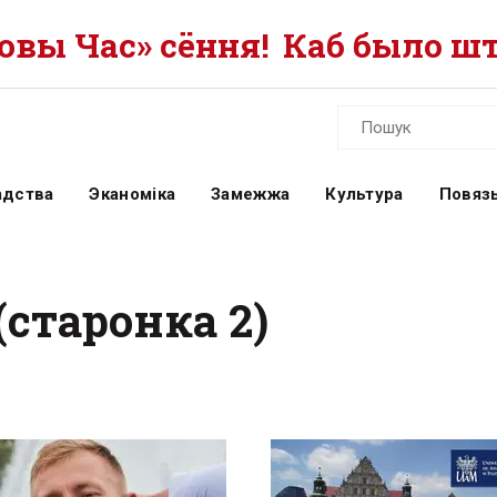
вы Час» сёння!
Каб было шт
адства
Эканоміка
Замежжа
Культура
Повязь
старонка 2)