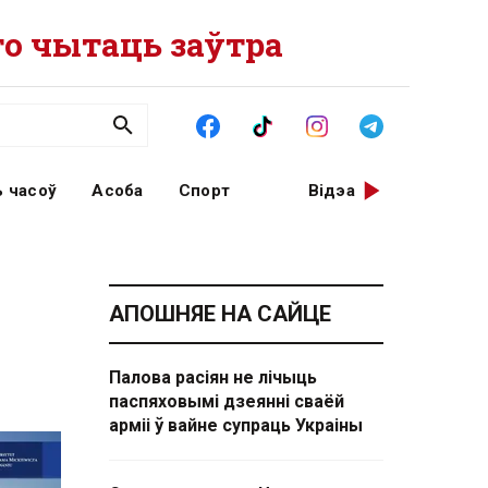
о чытаць заўтра
 часоў
Асоба
Спорт
Відэа
АПОШНЯЕ НА САЙЦЕ
Палова расіян не лічыць
паспяховымі дзеянні сваёй
арміі ў вайне супраць Украіны