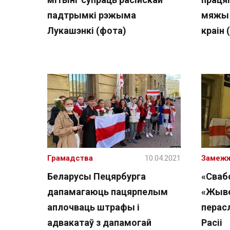
падтрымкі рэжыма
мяжы Б
Лукашэнкі (фота)
краін 
Грамадства
10.04.2021
Замеж
Беларусы Пецярбурга
«Сваб
дапамагаюць пацярпелым
«Жыве
аплочваць штрафы і
перас
адвакатаў з дапамогай
Расіі