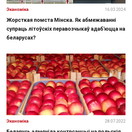
Эканоміка
16.03.2024
Жорсткая помста Мінска. Як абмежаванні
супраць літоўскіх перавозчыкаў адаб'юцца на
беларусах?
Эканоміка
28.07.2022
Беларусь адмяніла контрсанцыі на польскія