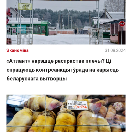
Эканоміка
31.08.2024
«Атлант» нарэшце распрастае плечы? Ці
спрацуюць контрсанкцыі ўрада на карысць
беларускага вытворцы