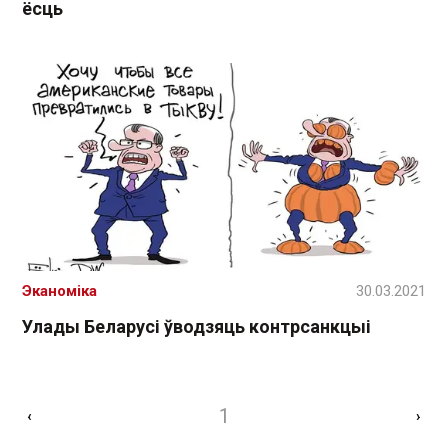
ёсць
Эканоміка
30.03.2021
Улады Беларусі ўводзяць контрсанкцыі
1
‹
›