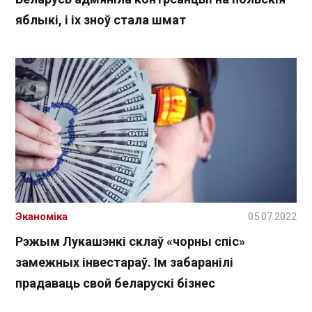
яблыкі, і іх зноў стала шмат
Эканоміка
05.07.2022
Рэжым Лукашэнкі склаў «чорны спіс»
замежных інвестараў. Ім забаранілі
прадаваць свой беларускі бізнес