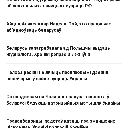
аб «пякельных» санкцыях супраць РФ
Айцец Аляксандар Надсан. Той, хто працягвае
аб'ядноўваць беларусаў
Беларусь запатрабавала ад Польшчы выдаць
журналіста. Хронікі рэпрэсій 7 жніўня
Палова расіян не лічыць паспяховымі дзеянні
сваёй арміі ў вайне супраць Украіны
Са спадзевам на Чалавека-павука: навошта ў
Беларусі будуюць патэнцыйныя мэты для Украіны
Праваабаронцы: падстаў казаць пра змяншэнне
ціску няма. Хронікі рэпрэсій 6 жніўня