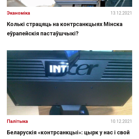
Эканоміка
13.12.2021
Колькі страцяць на контрсанкцыях Мінска
еўрапейскія пастаўшчыкі?
Палітыка
10.12.2021
Беларускія «контрсанкцыі»: цырк у нас і свой