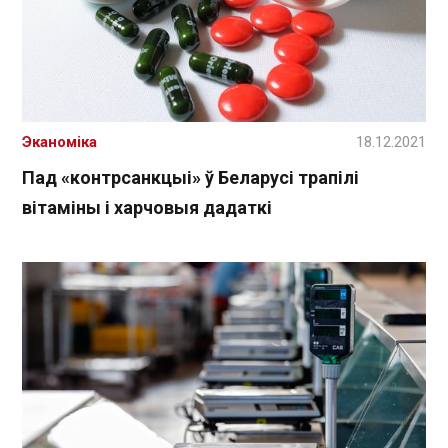
Эканоміка
18.12.2021
Пад «контрсанкцыі» ў Беларусі трапілі
вітаміны і харчовыя дадаткі