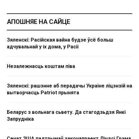
АПОШНЯЕ НА САЙЦЕ
Зяленскі: Расійская вайна будзе ўсё больш
адчувальнай у іх дома, у Расіі
Незалежнасць коштам піва
Зяленскі: рашэнне аб перадачы Украіне ліцэнзій на
вытворчасць Patriot прынята
Беларус з вольнага сьвету. Да стагодзьдзя Янкі
Запрудніка
Сенат ЗША падтрымаў законапраект Ліндсі Грэма