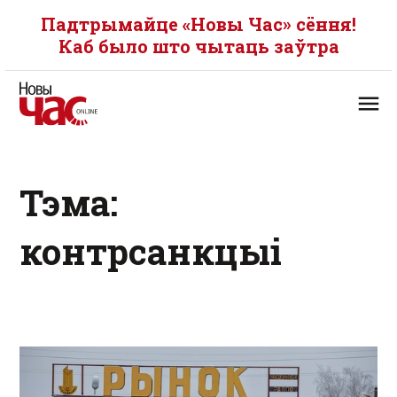
Падтрымайце «Новы Час» сёння!
Каб было што чытаць заўтра
Тэма:
контрсанкцыі