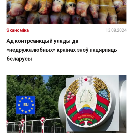
Эканоміка
13.08.2024
Ад контрсанкцый улады да
«недружалюбных» краінах зноў пацярпяць
беларусы