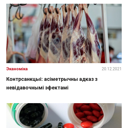
Эканоміка
20.12.2021
Контрсанкцыі: асіметрычны адказ з
невідавочнымі эфектамі