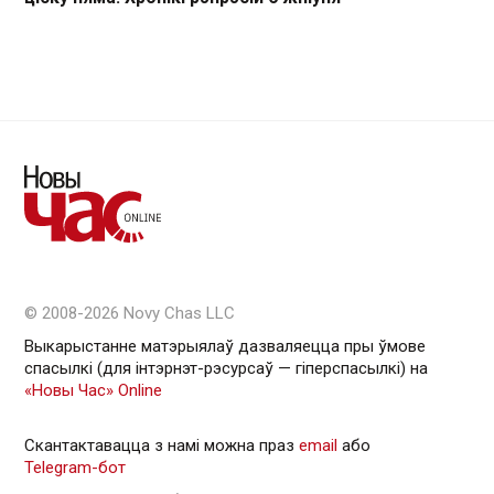
© 2008-2026 Novy Chas LLC
Выкарыстанне матэрыялаў дазваляецца пры ўмове
спасылкі (для інтэрнэт-рэсурсаў — гiперспасылкi) на
«Новы Час» Online
Скантактавацца з намі можна праз
email
або
Telegram-бот