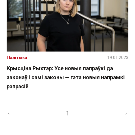
Палітыка
19.01.2023
Крысціна Рыхтэр: Усе новыя папраўкі да
законаў і самі законы — гэта новыя напрамкі
рэпрэсій
1
‹
›