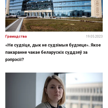
Грамадства
19.05.2023
«Не судзіце, дык не судзімыя будзеце». Якое
пакаранне чакае беларускіх суддзяў за
рэпрэсіі?