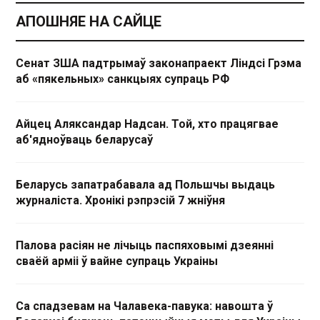
АПОШНЯЕ НА САЙЦЕ
Сенат ЗША падтрымаў законапраект Ліндсі Грэма
аб «пякельных» санкцыях супраць РФ
Айцец Аляксандар Надсан. Той, хто працягвае
аб'ядноўваць беларусаў
Беларусь запатрабавала ад Польшчы выдаць
журналіста. Хронікі рэпрэсій 7 жніўня
Палова расіян не лічыць паспяховымі дзеянні
сваёй арміі ў вайне супраць Украіны
Са спадзевам на Чалавека-павука: навошта ў