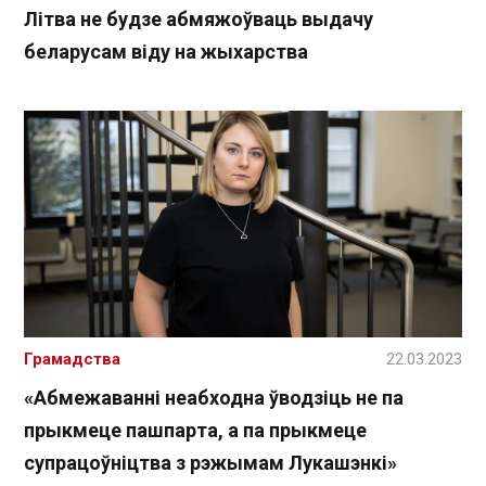
Літва не будзе абмяжоўваць выдачу
беларусам віду на жыхарства
Грамадства
22.03.2023
«Абмежаванні неабходна ўводзіць не па
прыкмеце пашпарта, а па прыкмеце
супрацоўніцтва з рэжымам Лукашэнкі»