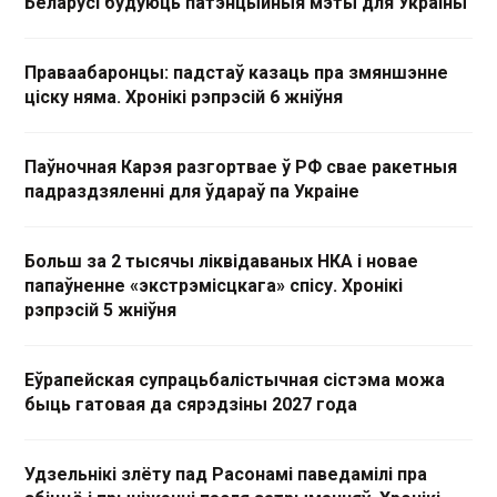
Беларусі будуюць патэнцыйныя мэты для Украіны
Праваабаронцы: падстаў казаць пра змяншэнне
ціску няма. Хронікі рэпрэсій 6 жніўня
Паўночная Карэя разгортвае ў РФ свае ракетныя
падраздзяленні для ўдараў па Украіне
Больш за 2 тысячы ліквідаваных НКА і новае
папаўненне «экстрэмісцкага» спісу. Хронікі
рэпрэсій 5 жніўня
Еўрапейская супрацьбалістычная сістэма можа
быць гатовая да сярэдзіны 2027 года
Удзельнікі злёту пад Расонамі паведамілі пра