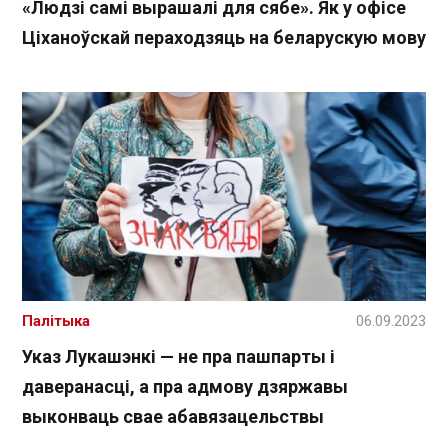
«Людзі самі вырашалі для сябе». Як у офісе
Ціханоўскай пераходзяць на беларускую мову
Палітыка
06.09.2023
Указ Лукашэнкі — не пра пашпарты і
даверанасці, а пра адмову дзяржавы
выконваць свае абавязацельствы