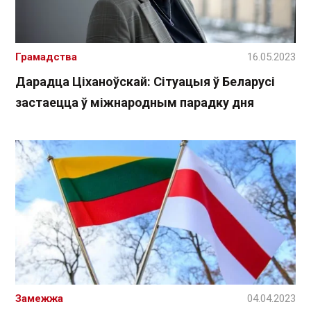
Грамадства
16.05.2023
Дарадца Ціханоўскай: Сітуацыя ў Беларусі
застаецца ў міжнародным парадку дня
Замежжа
04.04.2023