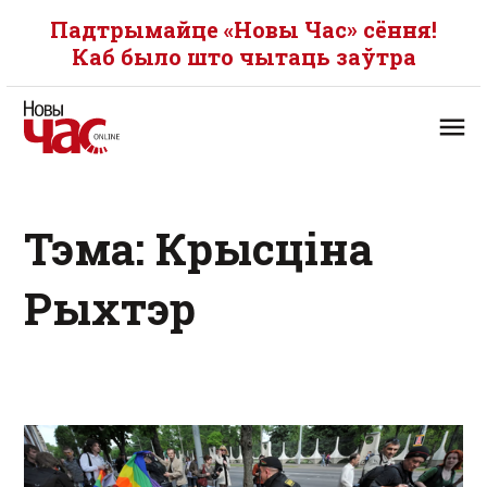
Падтрымайце «Новы Час» сёння!
Каб было што чытаць заўтра
Тэма: Крысціна
Рыхтэр