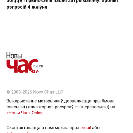
збіццё і прыніжэнні пасля затрыманняў. Хронікі
рэпрэсій 4 жніўня
© 2008-2026 Novy Chas LLC
Выкарыстанне матэрыялаў дазваляецца пры ўмове
спасылкі (для інтэрнэт-рэсурсаў — гiперспасылкi) на
«Новы Час» Online
Скантактавацца з намі можна праз
email
або