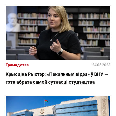
Грамадства
24.05.2023
Крысціна Рыхтэр: «Пакаянныя відэа» ў ВНУ —
гэта абраза самой сутнасці студэнцтва