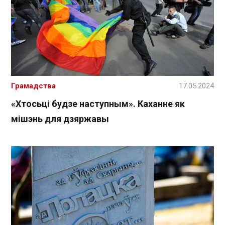
Грамадства
17.05.2024
«Хтосьці будзе наступным». Каханне як
мішэнь для дзяржавы