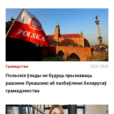
Грамадства
22.01.2023
Польскія ўлады не будуць прызнаваць
рашэнне Лукашэнкі аб пазбаўленні беларусаў
грамадзянства