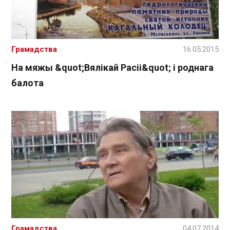
Грамадства
16.05.2015
На мяжы &quot;Вялікай Расіі&quot; і роднага
балота
Грамадства
04.07.2014