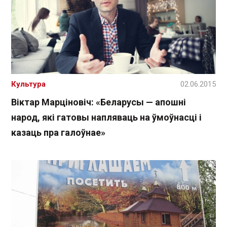
Культура
02.06.2015
Віктар Марціновіч: «Беларусы — апошні
народ, які гатовы напляваць на ўмоўнасці і
казаць пра галоўнае»