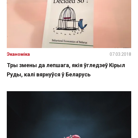
Эканоміка
07.03.2018
Тры змены да лепшага, якія ўгледзеў Кірыл
Руды, калі вярнуўся ў Беларусь