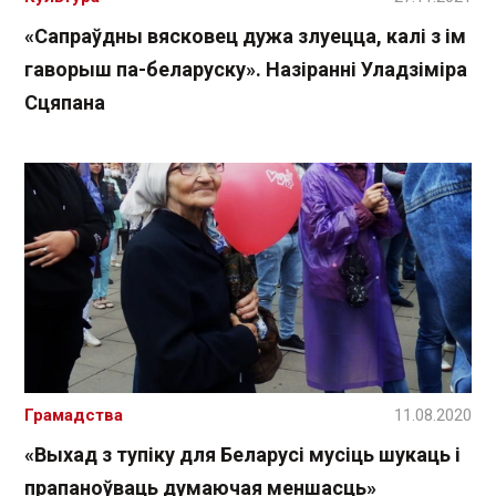
«Сапраўдны вясковец дужа злуецца, калі з ім
гаворыш па-беларуску». Назіранні Уладзіміра
Сцяпана
Грамадства
11.08.2020
«Выхад з тупіку для Беларусі мусіць шукаць і
прапаноўваць думаючая меншасць»