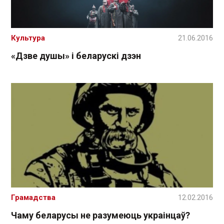
Культура
21.06.2016
«Дзве душы» і беларускі дзэн
Грамадства
12.02.2016
Чаму беларусы не разумеюць украінцаў?