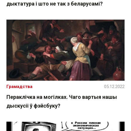
дыктатура і што не так з беларусамі?
Грамадства
05.12.2022
Пераклічка на могілках. Чаго вартыя нашы
дыскусіі ў фэйсбуку?