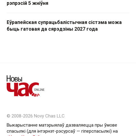
рэпрэсій 5 жніўня
Еўрапейская супрацьбалістычная сістэма можа
быць гатовая да сярэдзіны 2027 года
© 2008-2026 Novy Chas LLC
Выкарыстанне матэрыялаў дазваляецца пры ўмове
спасылкі (для інтэрнэт-рэсурсаў — гiперспасылкi) на