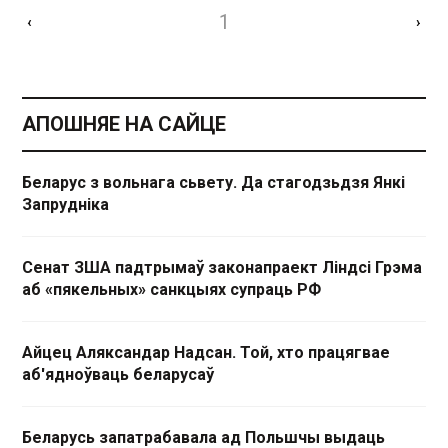
1
‹
›
АПОШНЯЕ НА САЙЦЕ
Беларус з вольнага сьвету. Да стагодзьдзя Янкі
Запрудніка
Сенат ЗША падтрымаў законапраект Ліндсі Грэма
аб «пякельных» санкцыях супраць РФ
Айцец Аляксандар Надсан. Той, хто працягвае
аб'ядноўваць беларусаў
Беларусь запатрабавала ад Польшчы выдаць