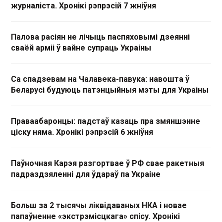
журналіста. Хронікі рэпрэсій 7 жніўня
Палова расіян не лічыць паспяховымі дзеянні
сваёй арміі ў вайне супраць Украіны
Са спадзевам на Чалавека-павука: навошта ў
Беларусі будуюць патэнцыйныя мэты для Украіны
Праваабаронцы: падстаў казаць пра змяншэнне
ціску няма. Хронікі рэпрэсій 6 жніўня
Паўночная Карэя разгортвае ў РФ свае ракетныя
падраздзяленні для ўдараў па Украіне
Больш за 2 тысячы ліквідаваных НКА і новае
папаўненне «экстрэмісцкага» спісу. Хронікі