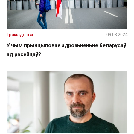
Грамадства
09.08.2024
У чым прынцыповае адрозьненьне беларусаў
ад расейцаў?