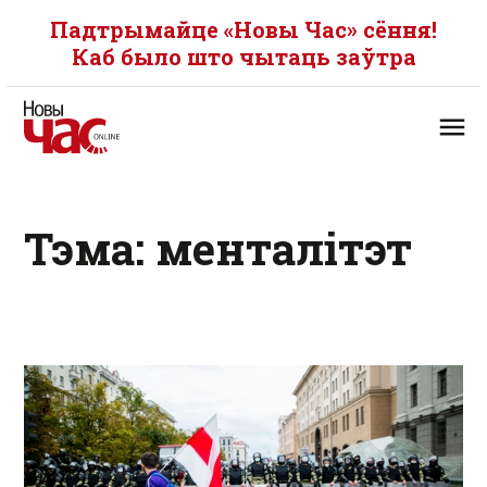
Падтрымайце «Новы Час» сёння!
Каб было што чытаць заўтра
Тэма: менталітэт