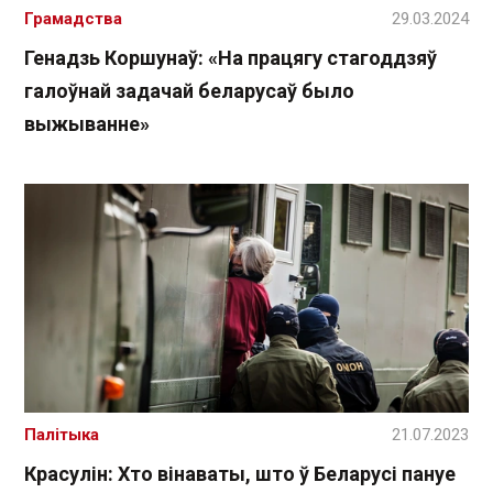
Грамадства
29.03.2024
Генадзь Коршунаў: «На працягу стагоддзяў
галоўнай задачай беларусаў было
выжыванне»
Палітыка
21.07.2023
Красулін: Хто вінаваты, што ў Беларусі пануе