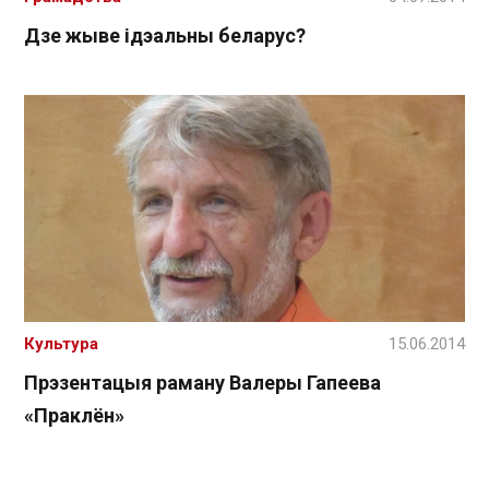
Дзе жыве ідэальны беларус?
Культура
15.06.2014
Прэзентацыя раману Валеры Гапеева
«Праклён»