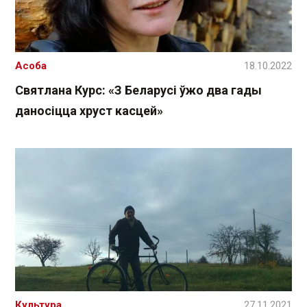
Асоба
18.10.2022
Святлана Курс: «З Беларусі ўжо два гады
даносіцца хруст касцей»
Культура
27.11.2021